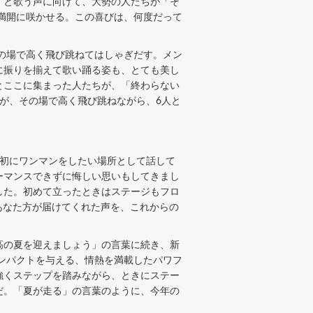
」と歌う声に向けて、大勢の人たちが「そ
満開に咲かせる。この喜びは、何度だって
の場で高く飛び跳ねてはしゃぎだす。メン
に振りを揃えて歌い踊る姿も、とても美し
とここに集まった人たちが、「終わらない
が、その場で高く飛び跳ねながら、6人と
初にワンマンをしたい場所として話して
フォーマンスできずに悔しい思いもしてきまし
した。初めて立ったときはステージもフロ
、あなた方が届けてくれた声を、これからの
高の夏を迎えましょう」の言葉に続き、新
ンパクトを与える、情熱を満載したパワフ
強くステップを踏みながら、ときにステー
だ。「夏が走る」の言葉のように、今年の