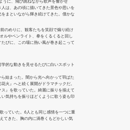
けるように、飛び跳ねながら歌声を響かせ
６人は、あの頃に描いてきた景色や思いを
光をまといながら輝き続けてきた。僅かな
を前のめりに、観客たちを笑顔で煽り続け
タオルやペンライト、拳をくるくると回し
すたびに、この場に熱い風が巻き起こって
何学的な動きを見せるたびに白いスポット
』から始まった。闇から光へ向かって羽ばた
初花火』へと続く展開がドラマチックだ。
クス』を歌っていた。綺麗に振りを揃えて
しい気持ちを振りほどくように歌う姿も印
歌っていた。6人とも同じ感情を一つに重
伝えてきた、胸の内に渦巻くもどかしい気