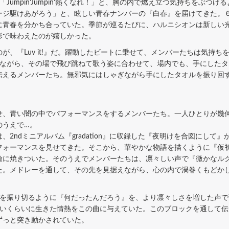
Jumpin'Jumpin'熱くなれ！」と、胸の内で燃え立つ気持ちをぶつ
ージ駆けあがろう」と、眩しい青春ナンバーの『白春』を届けてきた。
に青春を分かち合っていた。季節が巡るたびに、ハルニシオンは新しい
形で味わえたのが嬉しかった。
、『Luv it!』だ。躍動したビートに乗せて、メンバーたちは気持ち
しながら、その場で飛び跳ねて歌う姿に合わせて、場内でも、手にした
伝えるメンバーたち。無邪気にはしゃぎながら手にしたタオルを振り回
、青い闇の中でパフォーマンスをするメンバーたち。一人ひとりが幾
のうえで…。
ndミニアルバム『gradation』に収録した『夜明けを合図にして
フォーマンスを見せてきた。そこから、華やかな物語を描くように『仮
瞼に焼きついた。そのうえでメンバーたちは、凛々しい声で『微かなル
た。メドレーを通して、その先を見据えながら、心の内で渦巻くもどか
を振り切るように『何だったんだろう』を、より凛々しさを増した声で
しいくらいに生きた情熱をこの曲に与えていた。このブロックを通して
ずっと突き動かされていた。