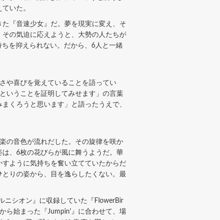
えていた。
きた『音速少女』だ。夢を現実に変え、そ
。その気迫に応えようと、大勢の人たちが
気持ちを抑えられない。だから、6人と一緒
嬉しさや喜びを覚えていることを語ってい
だということを証明してみせます」の言葉
楽しみまくろうと思います」と語ったうえで、
弦楽の音色が流れだした。その旋律を咲か
姿は、6枚の花びらが風に舞うようだ。華
かすように気持ちを奮い立てていたからだ
ひとりの姿から、目を逸らしたくない。最
オン』に収録していた『FlowerBir
始まった『Jumpin'』に合わせて、場