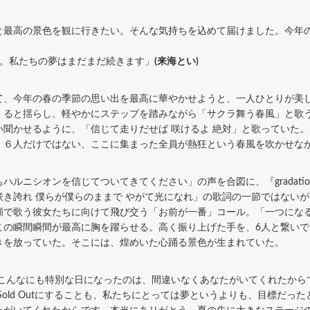
最高の景色を観に行きたい。そんな気持ちを込めて届けました。今年
。私たちの夢はまだまだ続きます」
(来海とい)
、今年の春の季節の思い出を最高に華やかせようと、一人ひとりが美
くると揺らし、軽やかにステップを踏みながら「サクラ舞う春風」と歌
聞かせるように、「信じて走りだせば 咲けるよ 絶対」と歌っていた。
。６人だけではない、ここに集まった全員が熱狂という春風を吹かせな
ルニシオンを信じてついてきてください」の声を合図に、『gradati
き誇れ 僕らが僕らのままで やがて光になれ」の歌詞の一節ではない
顔で歌う彼女たちに向けて飛び交う「お前が一番」コール。「一つにな
この瞬間瞬間が最高に胸を躍らせる。高く振り上げた手を、6人と繋い
きを放っていた。そこには、煌めいた心踊る景色が生まれていた。
こんなにも特別な日になったのは、間違いなくあなたがいてくれたから
、ここをSold Outにすることも、私たちにとっては夢というよりも、目標