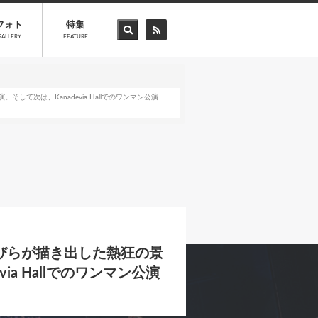
フォト
特集
GALLERY
FEATURE
そして次は、Kanadevia Hallでのワンマン公演
の花びらが描き出した熱狂の景
ia Hallでのワンマン公演