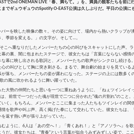
-EASTで2nd ONEMAN LIVE「春、満ちて。」を、満員の観客たち
でギュウギュウのSpotify O-EAST公演は久しぶりだ。平日の公
、メンバーを映した映像の数々。その姿に向けて、場内から熱いクラップ
き、季節を変える。」の文字が。そして…。
そこへ重なりだしたメンバーたちの心の叫びをスキャットにした声。ラ
な幕の裏、闇に包まれたステージで、彼女たちは「言葉にならない感情
きな幕に映し出される歌詞と、メンバーたちの歌声がシンクロし続ける
た心の叫びとして胸に突き刺さる。まるで、舞台劇の始まりを見ている
幕が落ち、メンバーたちの姿が露わになった。ステージの上には数多く
、歌の風に吹かれるように舞い躍っていた。
た大勢の仲間たちと思いを一つに重ねあうように、「ねぇツインレイ
とは、前世で一つだった魂が現世で二つに分かれた"魂の片割れ"のこと
ていく。もちろん、メンバーとここに集まった人たちもツインレイの関
感情を歌声や叫ぶ声、高く掲げた拳にして交わしていた。彼女たちは、
いを返す熱い声が張り上がっていた。
込むように、6人は「あの空へ！」「青くあれ！」と『アノソラへ』を
ようだ。彼女たちは、"青春"という言葉が似合うみずみずしい姿で、こ