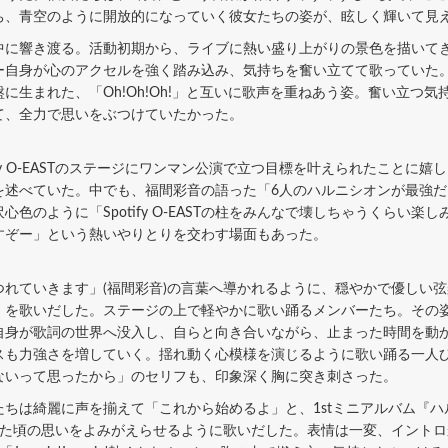
ち、青空のように開放的になっていく彼女たちの姿が、眩しく輝いて見
に響き渡る。活動初期から、ライブに熱い盛り上がりの景色を描いて
ー自身が心のアクセルを強く踏み込み、気持ちを奮い立てて歌っていた
に生まれた、「Oh!Oh!Oh!」と互いに歌声を重ねあう姿。奮い立つ
て、全力で思いをぶつけていたかった。
fy O-EASTのステージにワンマン公演で立つ目標を叶えられたことに
を述べていた。中でも、福間彩音の語った「6人のハルニシオンが最強
色のように「Spotify O-EASTの柱をみんなで壊しちゃうくらい
柱」「壊すぞー」という熱いやりとりを交わす場面もあった。
れていきます」(福間彩音)の言葉へ導かれるように、穏やかで優しい
』を歌いだした。ステージの上で軽やかに歌い踊るメンバーたち。その
自身が歌詞の世界へ没入し、自らと向き合いながら、止まった時間を動
スも力強さを増していく。揺れ動く心模様を演じるように歌い踊る一人
ないって思ったから」のセリフも、印象深く胸に突き刺さった。
綺麗に声を揃えて「これから始めるよ」と、1stミニアルバム『ハルニシ
た頃の思いをよみがえらせるように歌いだした。表情は一変、イントロから