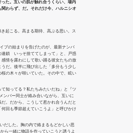
を前に行った。互いの肌が触れ合うくらい、場内
演にも関わらず、だ。それだけ今、ハルニシオ
が沸き起こる。高まる期待、高ぶる思い。ス
イブの始まりを告げたのが、最新ナンバ
の連鎖 いっそ捨ててしまって」と、戸惑
。感情を露わにして歌い踊る彼女たちの放
ようだ。後半に飛び出した「多分もう少し
の桜の木々が咲いていた。その中で、眩い
って知ってる？私たちみたいだね」と『ツ
。メンバー同士が絡み合いながら、互いに
係だ。だから、こうして惹かれ合うんだと
「何回も季節超えていこうよ」と呼びかけ
歌いだした。胸の内で絡まるもどかしい思
こから一緒に物語を作っていこうと誘うよ