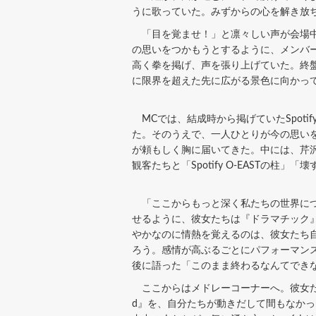
うに歌っていた。みずからの心を解き放
「目を覚ませ！」と凛々しい声が会場中
の思いをつかもうとするように、メンバ
高く拳を掲げ、声を張り上げていた。終盤
に限界を超えた先に広がる景色に向かっ
MCでは、結成時から掲げていたSpoti
た。そのうえで、一人ひとりが今の思い
が頼もしく胸に届いてきた。中には、芹沢心
観客たちと「Spotify O-EASTの
「ここからもっと深く私たちの世界につ
せるように、彼女たちは『ドラマチック
やかなのに情熱を覚えるのは、彼女たち
ろう。感情が高ぶるごとにパフォーマン
後に語った「このまま終わるなんてでき
ここからはメドレーコーナーへ。彼女たちは
d』を、自分たちが動きだして間もなかっ