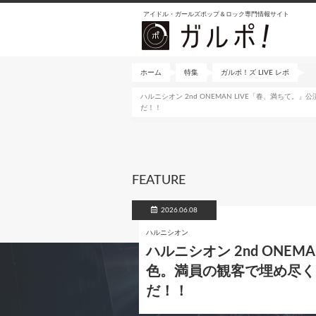
メ
アイドル・ガールズポップ＆ロック専門情報サイト
イ
ン
コ
ン
ホーム
特集
ガルポ！ズ LIVE レポ
テ
ハルニシオン 2nd ONEMAN LIVE「春、満ちて。」
ン
だ！！
ツ
に
移
動
FEATURE
2026.06.08
ハルニシオン
ハルニシオン 2nd ONE
色。満員の観客で埋め尽くされた
だ！！