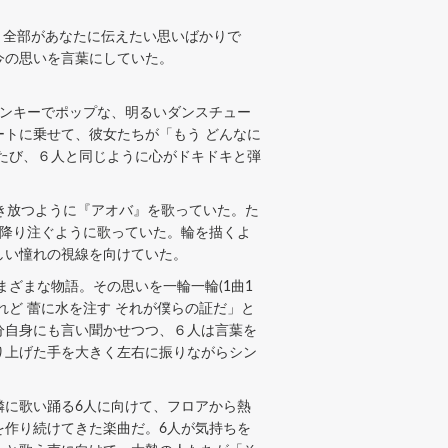
。全部があなたに伝えたい思いばかりで
今の思いを言葉にしていた。
ンキーでポップな、明るいダンスチュー
トに乗せて、彼女たちが「もう どんなに
たび、６人と同じように心がドキドキと弾
き放つように『アオバ』を歌っていた。た
を降り注ぐように歌っていた。輪を描くよ
しい憧れの視線を向けていた。
ざまな物語。その思いを一輪一輪(1曲1
ど 蕾に水を注す それが僕らの証だ」と
分自身にも言い聞かせつつ、６人は言葉を
り上げた手を大きく左右に振りながらシン
に歌い踊る6人に向けて、フロアから熱
を作り続けてきた楽曲だ。6人が気持ちを