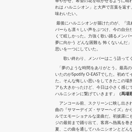
華やがせ、希望の花を咲かせるように晴
れは ハルニシオン」と大声で言葉を返
味わいたい。
最後にハルニシオンが届けたのが、『流
バーらも凛々しい声をぶつけ、今の自分
くて眩しかった。力強く歌い踊るメンバ
夢に向かう どんな困難も 怖くないんだ
思いを一つにしていた。
歌い終わり、メンバーはこう語って
「夢のような時間をありがとう。最高の
いたのがSpotify O-EASTでし
た。そんな悔しい思いをしてきたこの場
アも大きかったけど、今日は小さく感じて
ハルニシオンに繋げていきます」
（馬場
アンコール前、スクリーンに映し出され
曲の『サマーデイズ・サマーヘイズ』か
ルでエモーショナルな楽曲だ。初披露に
ジの最前まで踊り出て、客席へ熱風を巻
夏、この曲を通してハルニシオンとどん