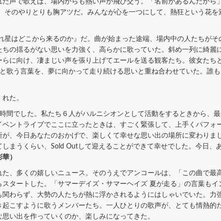
れた声で歌えば、場内からも熱い声が飛び交う。「名前があるんだから
す、そのやりとりも胸アツだ。みんなが心を一つにして、熱狂という花を
れ星はどこから来るのか』だ。曲が始まった途端、場内中の人たちがそ
たちの揺るがない思いを力強く、高らかに歌っていた。斜め一列に綺麗
ーらに向け、凄まじい声を張り上げてエールを送る観客たち。彼女たち
」と歌う言葉を、夢に向かって走り続ける思いと重ね合わせていた。誰も
くれた。
時間でした。私たち６人がハルニシオンとして活動をするときから、最
た。初めてイベントライブでここに立ったときは、すごく緊張して、上手くパ
所が、今日あなたのおかげで、楽しくて幸せな思い出の場所に変わりま
しまうくらい、Sold Outして迎えることができて幸せでした。今日
彩華）
た、多くの嬉しいニュース。そのうえでアンコールは、「この曲で最
らスタートした。「サマーデイズ・サマーヘイズ 夏が走る」の言葉もイ
も関わらず、大勢の人たちが熱に浮かされるようにはしゃいでいた。力
き起こすように歌うメンバーたち。一人ひとりの歌声が、とても情熱的
な思い出を作っていくのか、楽しみになってきた。