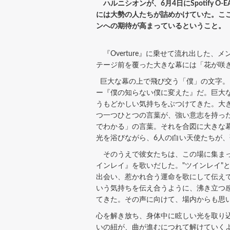
ハルニシオンが、6月4日にSpotify O
には大勢の人たちが詰めかけていた。ここま
ンへの期待が高まっているということ。
『Overture』に乗せて流れ出した
テージ前を覆った大きな幕には「花が咲
巨大な幕の上で飛び交う「僕」の文字。
ー『僕の知らない僕に変えた』だ。巨大
うもどかしい気持ちをぶつけてきた。大
つ一つひとつの言葉が、強い意志を持っ
でわかる」の言葉。それを合図に大きな
光を浴びながら、6人の白い天使たちが
そのうえで彼女たちは、この場に集まっ
インレイ』を歌いだした。"ツインレイ"
出会い、惹かれ合う運命を歌にして伝え
いう気持ちを伝え合うように、沸き立つ
てきた。その声に向けて、場内からも思
心を解き放ち、身体中に眩しい光を取り
いの紐が、曲が進むにつれて解けていく