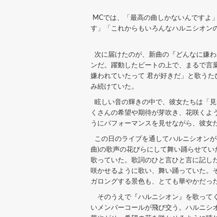
MCでは、「最高の曲しかないんですよ
す」「これからもいろんなハルニシオン
次に届けたのが、新曲の『どんなに嫌わ
ンだ。躍動したビートの上で、まるで言
嫌われていたって 君が好きだ」と歌う
み続けていた。
眩しい音の輝きの中で、彼女たちは「見
くさんの希望や期待が芽吹き、花咲くよ
うにパフォーマンスを見せながら、彼女
この日のライブを通してハルニシオンが描
曲)の歌声の花びらにして舞い踊らせてい
歌っていた。歌詞のひと言ひと言に記し
咲かせるように歌い、舞い踊っていた。
ガロングする景色も、とても華やかだっ
そのうえで『ハルニシオン』を歌ってく
いメンバーコールが飛び交う。ハルニシ