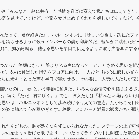
」や「みんなと一緒に共有した感情を音楽に変えて私たちは伝えてきた
の姿を見せていくけど、全部を受け止めてくれたら嬉しいです」など、
れたって、君が好きだ』。ハルニシオンには珍しい心地よく跳ねたファ
葉を踊らせるように歌うメンバーらの姿が印象的だ。軽やかに跳ねたビー
たびに、胸が高鳴る。馳せる思いを早口で伝えるように歌う声を耳にする
つかった 笑顔はきっと 誰より光る声になって」と、ときめく思いを解
うだ。6人は伸ばした指先をフロアに向け、一人ひとりの心に眩しい光
たちは光をまとった声を早口で響かせる。その姿に、大勢の人たちが眩
いたのは、"春"という季節に起きた、いろんな感情で心を揺さぶるさま
た。続く『ただ、君に咲く。』でも、彼女たちは「枯れない花はないけれ
た思いは、ハルニシオンとして歩み続けるうえでの意志。だからこそ自
その姿に触れて心が華やぎだす。終盤、メンバーと満員の観客たちが振
た。
れたんだもの。胸が熱くならずにいられなかった。ステージの上で可憐
オンの始まりを告げた歌であり、いつだってライブの中に熱狂した景色