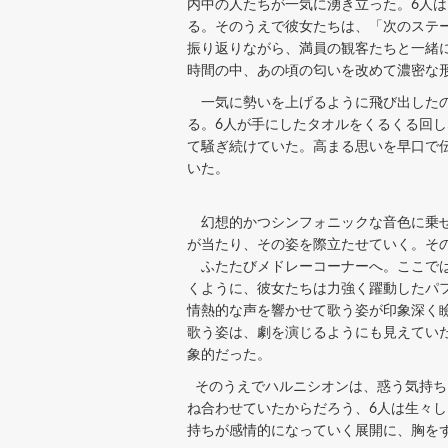
内中の人たちが一気に湧き立った。6人は「
る。そのうえで彼女たちは、「次のステ
振り返りながら、満員の観客たちと一緒
時間の中、あの頃の匂いを改めて濃密な
一気に勢いを上げるように飛び出したのが
る。6人が手にしたタオルをくるくる回
て騒ぎ続けていた。高まる思いを早口で
いた。
幻想的かつシンフォニックな音色に乗せ
が当たり、その姿を際立たせていく。そ
ふたたびメドレーコーナーへ。ここでは、2
くように、彼女たちは力強く躍動したパ
情熱的な声を響かせて歌う姿が印象深く
歌う姿は、劇を演じるようにも見えてい
象的だった。
そのうえでハルニシオンは、惑う気持ち
ね合わせていたからだろう、6人は生々
持ちが感情的になっていく展開に、胸を