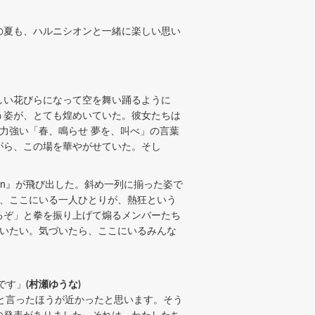
の夏も、ハルニシオンと一緒に楽しい思い
しい花びらになって空を舞い踊るように
う姿が、とても煌めいていた。彼女たちは
力強い「春、鳴らせ 夢を、叫べ」の言葉
がら、この場を華やがせていた。そし
on』が飛び出した。斜め一列に揃った姿で
が、ここにいる一人ひとりが、熱狂という
るぞ」と拳を振り上げて煽るメンバーたち
でいたい。気づいたら、ここにいるみんな
です」
(村瀬ゆうな)
だったと言ったほうが近かったと思います。そう