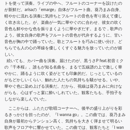
トを使って演奏。ライブの中へ、フルートのコーナーを設けたの
が新鮮だ。arisaの『emarge』自体がフルート曲。葵乃まみ自身、
軽やかに流れる演奏に気持ちとフルートの音色を寄り添えて優し
く吹き出した。が、楽曲が一気に華やぐのに合わせ、彼女の吹く
音色も鮮やかな色を振りまくように華やぎだす。まるで，歌声の
よう。彼女自身の歌声をフルートの音色が代弁するように、甘い
音色が胸の中で踊っていた。歌とフルートを巧みに使い分け、ど
ちらでも人の心の琴線を優しくくすぐる魅力を放っていたのが嬉
しい。
続いても、カバー曲を演奏。届けたのが、黒うさP feat.初音ミク
の『千本桜』。誰もが知る名曲を、まるで五線譜の上で激しく華
やかに、踊るように吹く姿がとても印象的だ。じっとしているの
がもどかしいくらい、触れた人たちの気持ちを騒がせる。いや、
華やぐ色に染め上げる演奏だ。だから、視線は葵乃まみに向けな
がらも、心はずっと宴に酔いしれていた。観客たちも、手拍子を
しながら楽しんでいた。
ここからは、ふたたび歌唱コーナーへ。後半の盛り上がりを彩
るきっかけを担ったのが、『I wanna go』。この曲では、葵乃まみ
自身が最初からテンション高く、気持ちを大きく弾ませて明るい
歌声をフロア中に響かせていた。この曲では、観客たちと「I wan