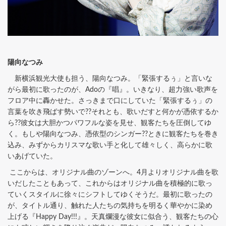
陽向なつみ
新横浜観光大使も担う、陽向なつみ。「緊張するぅ」と言いな
がら最初に歌ったのが、Adoの『唱』。いきなり、超力強い歌声を
フロア中に轟かせた。さっきまで口にしていた「緊張するぅ」の
言葉を吹き飛ばす勢いで??それとも、歌いだすと何かが憑依するか
ら??彼女は大胆かつパワフルな姿を見せ、観客たちを圧倒してゆ
く。もしや陽向なつみ、憑依型のシンガー??ときに観客たちを巻き
込み、みずからカリスマな歌い手と化して雄々しく、高らかに歌
いあげていた。
ここからは、オリジナル曲のゾーンへ。4月よりオリジナル曲を歌
いだしたこともあって、これからはオリジナル曲を積極的に歌っ
ていくスタイルに徐々にシフトしてゆくそうだ。最初に歌ったの
が、タイトル通り、触れた人たちの気持ちを明るく華やかに染め
上げる『Happy Day!!!』。天真爛漫な彼女に似合う、観客たちの心