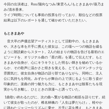
今回の出演者は、Ruu/陽向なつみ/東雲ろん/もときまあや/葵乃ま
み/清水香来。
ライブ時間についても事前の投票を行っており、順位などの投票
結果は以下のレポートを通して確かめていただきたい。
もときまあや
音大卒の声優志望アーティストとして活動中の、もときまあ
や。大きな本を片手に携えた彼女は、この場へ一つの物語を綴る
ように朗読劇からスタート。2人の始まりの物語を告げる最初のエ
ピソードを、オリジナル曲の『星の雨』を通して伝えだす。もと
きまあや自身が、心にキラキラとした明るい輝きを秘めているか
らか、その歌声に温かさと煌きを覚える。とてもロマンチックな
雰囲気だ。彼女自身が物語の語り部でありながら、同時に、主人
公に気持ちを同化。みずからが舞台の上で演じるように歌う姿が
印象的だ。楽曲の持つ魅力も力に、もときまあやは観客たちを現
実から引き離し、ひとときの浪漫へと誘っていた。
1曲歌い終わるたびに、次の曲へ繋がる物語の粗筋を語りだす。続
いて彼女が歌ったのが、椎名林檎の『人生は夢だらけ』。軽やか
に跳ねたジャジーなリズムに乗せ、片手に花を携え、もときまあ