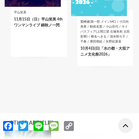
平山笑美
11月15日（日）平山笑美 4th
鷲崎健(第一部 メインMC) / 小日向
ワンマンライブ 錦秋ノ一閃
美香 / 駒形友梨 / 小山百代 / サイ
バスフィア(上間江望 石塚朱莉 太田
彩華) / 椎名へきる / 清水咲斗子 /
千春 / 豊田萌絵 / 矢野妃菜喜
10月4日(日)「水の都・大垣ア
ニメ文化祭2026」
Fa
T
Li
M
C
OTHER ARTICLES
ce
w
n
es
o