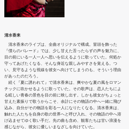
清水香来
清水香来のライブは、全曲オリジナルで構成。冒頭を飾った
『僕らのパレード』では、少し甘えた舌ったらずの声を魅力に、
目の前にいる一人一人へ思いを伝えるように歌っていた。何処か
守ってあげたくなる、そんな身近な親しみやすさを覚える。つ
い、見守るような視線を彼女へ向けてしまうのも、そういう理由
があったのだろう。
続く『夏に誘われて』で清水香来は、爽やかな夏の風をロマン
チックに吹かせるように歌っていた。その歌声は、恋人たちによ
る眩しい青春の景色を目の前に映し出す。しかも彼女がちょっと
甘えた素振りで歌うからこそ、余計にその物語の中へ一緒に飛び
込み、自分がその物語を彩る一人になりたくなる。清水香来は、
触れた人たちを自身の歌の世界へと呼び入れ、その物語の中へ溶
け込ませてゆく歌い手だ。先の曲も含め、観客たちは甘い浪漫を
感じながら、彼女に優しいまなざしを向けていた。