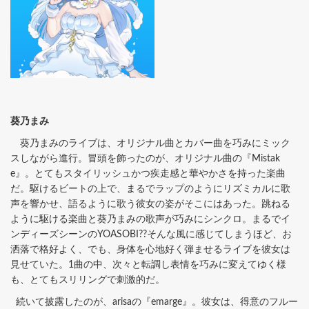
葵乃まみ
葵乃まみのライブは、オリジナル曲とカバー曲を巧みにミック
スしながら進行。冒頭を飾ったのが、オリジナル曲の『Mistak
e』。とてもスタイリッシュかつ疾走感と華やかさを持った楽曲
だ。駆けるビートの上で、まるでラップのようにリズミカルに歌
声を響かせ、語るように歌う彼女の姿がそこにはあった。跳ねる
ように駆ける楽曲と葵乃まみの歌声が巧みにシンクロ。まるでイ
ンディーズシーンのYOASOBI??そんな風に感じてしまうほど、お
洒落で格好よく、でも、身体を心地好く弾ませるライブを彼女は
見せていた。1曲の中、次々と転調し表情を巧みに変えてゆく様
も、とてもスリリングで刺激的だ。
続いて披露したのが、arisaの『emarge』。彼女は、得意のフルー