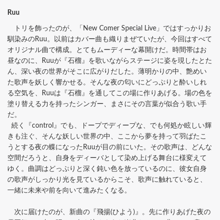
Ruu
トリを飾ったのが、「New Comer Special Live」ではすっかりお
馴染みのRuu。以前はカバー曲も織りまぜていたが、今回はすべて
オリジナル曲で構成。とてもムーディーな幕開けだ。時間帯はお
昼なのに、Ruuが『石榴』を歌いながらステージに姿を現したとた
ん、深い夜の世界がそこに広がりだした。薄明かりの中、艶めい
た歌声を妖しく響かせる。そんな夜の匂いにどっぷりと酔いしれ
る空気を、Ruuは『石榴』を通してこの場に作りあげる。場の色を
塗り替える力を持ったシンガー、まさにその言葉が似合う歌い手
だ。
続く『control』でも、ドープでディープな、でも何処か眩しい輝
きも注ぐ、そんな妖しい世界の中、ここから夢を持って羽ばたこ
うとする夜の蝶になったRuuが目の前にいた。その歌声は、どんな
空間だろうと、自身をディーバとして染め上げる舞台に様変えて
ゆく。曲調はどっぷりと深く鈍い色を放っているのに、彼女自身
の歌声がしっかり光を見ているからこそ、歌声に触れていると、
一緒に未来や前を向いて進みたくなる。
次に届けたのが、新曲の『飛揚(ひよう)』。先に作りあげた夜の