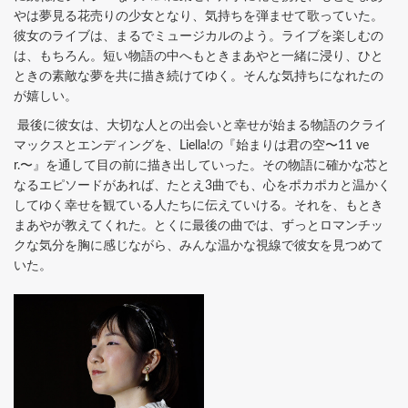
やは夢見る花売りの少女となり、気持ちを弾ませて歌っていた。
彼女のライブは、まるでミュージカルのよう。ライブを楽しむの
は、もちろん。短い物語の中へもときまあやと一緒に浸り、ひと
ときの素敵な夢を共に描き続けてゆく。そんな気持ちになれたの
が嬉しい。
最後に彼女は、大切な人との出会いと幸せが始まる物語のクライ
マックスとエンディングを、Liella!の『始まりは君の空〜11 ve
r.〜』を通して目の前に描き出していった。その物語に確かな芯と
なるエピソードがあれば、たとえ3曲でも、心をポカポカと温かく
してゆく幸せを観ている人たちに伝えていける。それを、もとき
まあやが教えてくれた。とくに最後の曲では、ずっとロマンチッ
クな気分を胸に感じながら、みんな温かな視線で彼女を見つめて
いた。