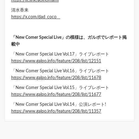
https://lit.link/aoinomami
清水香来
https://x.com/dad_coco__
「New Comer Special Live」の模様は、ガルポでレポート掲
載中
「New Comer Special Live Vol.17」ライブレポート
https://www.galpo.info/feature/208/list/12151
「New Comer Special Live Vol.16」ライブレポート
https://www.galpo.info/feature/208/list/11678
「New Comer Special Live Vol.15」ライブレポート
https://www.galpo.info/feature/208/list/11677
「New Comer Special Live Vol.14」公演レポート!
https://www.galpo.info/feature/208/list/11357