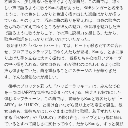
雰囲気へ、少し明るい色を注ぐような楽曲だ。この曲では、凛々
しい声で語るように歌うRuuの姿があった。R&Bシンガーと名乗る
ように、その色をしっかりと色濃く描き出した楽曲ばかりが揃っ
ている。そのうえで、巧みに曲の彩りを変えれば、自身の歌声の
色も巧みに変えてゆくところが彼女の魅力。低音域を魅力した声
で語るように歌うからこそ、その声に説得力を感じる。だから、
歌声や歌詞をしっかりと追いかけていたかった。
歌始まりの『パレットハート』では、ビートが騒ぎだすのに合わ
せ、フロアでもクラップしてゆく人たちが登場。Ruuも、ときに振
り上げた手を左右に大きく振れば、 観客たちを心地好いグルーヴ
の中へ招き入れる。彼女自身も、心が弾むのに合わせるように歌
声も弾ませていた。曲を重ねるごとにステージの上が華やぎだ
す。そんな感覚なのが嬉しい。
後半のブロックを彩った『ハッピーラッキー』は、みんなで心
を一つにHAPPYな気持ちに染まっていける、疾走さも魅力にした
弾むポップチューン。この曲では、冒頭からRuuと観客たちが「H
APPY」や「LUCKY」と掛け合いながら盛り上がる場面が誕生。彼
女自身も、気持ちがはしゃぐままに笑顔で歌唱。若干ずれたりも
する「HAPPY」や「LUCKY」の掛け声も、ライブという場に触れ
ているとすべて楽しさに変わってゆく。だからRuuも、ずっと笑顔