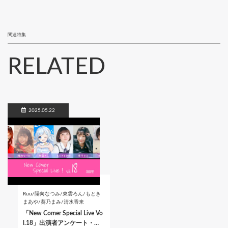
関連特集
RELATED
2025.05.22
Ruu/陽向なつみ/東雲ろん/もとき
まあや/葵乃まみ/清水香来
「New Comer Special Live Vo
l.18」出演者アンケート・…