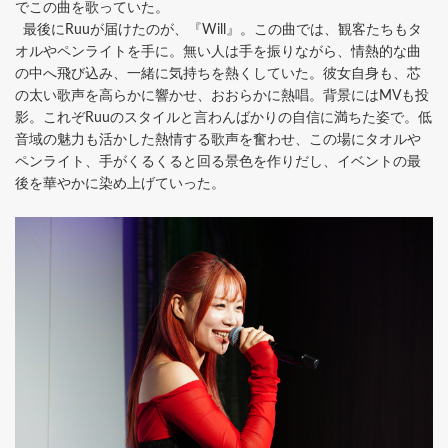
でこの曲を歌っていた。
最後にRuuが届けたのが、『Will』。この曲では、観客たちもタ
オルやペンライトを手に。無い人は手を振りながら、情熱的な曲
の中へ飛び込み、一緒に気持ちを熱くしていた。彼女自身も、芯
の太い歌声を高らかに響かせ、おおらかに熱唱。背景にはMVも投
影。これぞRuuのスタイルと言わんばかりの自信に満ちた姿で。低
音域の魅力も活かした熱情する歌声を奮わせ、この場にタオルや
ペンライト、手がくるくると回る景色を作りだし、イベントの最
後を華やかに染め上げていった。