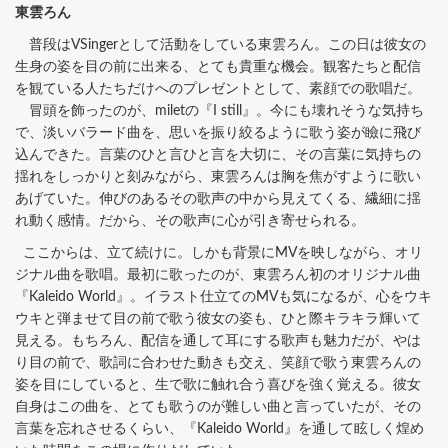
東雲ろん
普段はVSingerとして活動をしている東雲ろん。この日は彼女の
生身の姿を目の前に出来る、とても貴重な機会。観客たちと配信
を観ている人たちだけへのプレゼントとして、素顔での歌唱だ。
冒頭を飾ったのが、miletの『I still』。今にも壊れそうな気持ち
で、淡いバラード曲を、思いを振り絞るように歌う姿が瞼に飛び
込んできた。言葉のひと言ひと言を大切に、その言葉に気持ちの
揺れをしっかりと刻みながら、東雲ろんは胸を焦がすように歌い
あげていた。伸びのあるその歌声の中から見えてくる、繊細に揺
れ動く感情。だから、その歌声に心が引き寄せられる。
ここからは、立て続けに。しかも背景にMVを映しながら、オリ
ジナル曲を歌唱。最初に歌ったのが、東雲ろん初のオリジナル曲
『Kaleido World』。イラスト仕立てのMVも気になるが、心をウキ
ウキと弾ませて目の前で歌う彼女の姿も、ひと際キラキラ輝いて
見える。もちろん、配信を通して耳にする歌声も魅力だが、やは
り目の前で、歌詞に合わせた動きも交え、笑顔で歌う東雲ろんの
姿を目にしていると、生で歌に触れ合う喜びを強く覚える。彼女
自身はこの曲を、とても歌うのが難しい曲と言っていたが、その
言葉を忘れさせるくらい、『Kaleido World』を通して眩しく煌め