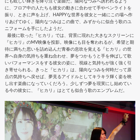
にも眩しい輝きを降り注ぐ楽曲だ。陽向なつみへ誘われるよう
に、フロア中の人たちも彼女の動きに合わせて手やペンライトを
振り、ときに声を上げ、HAPPYな世界を彼女と一緒にこの場へ作
りあげてゆく。陽向なつみはこの曲で、みずからに似合う歌のユ
ニフォームを手にしたようだ。
最後に歌った『ヒカリ』では、背景に現れた大きなスクリーンに
『ヒカリ』のMV映像を投影。映像にも目を奪われるが、希望と期
待に満ちた思いを詰め込んだ青春の息吹を覚える『ヒカリ』の世
界へ自身の気持ちを重ね合わせ、夢をつかもうと手を伸ばして歌
いパフォーマンスをする彼女の姿に、視線と気持ちが強く強く引
き寄せられる。きっと『ヒカリ』は、陽向なつみを何時だって原
点の気持ちへ戻せば、夢見るアイドルとしてキラキラ輝く姿を映
し出す楽曲になっていくだろう。少しずつ夢を現実にし始めてい
る今の彼女に、『ヒカリ』はとても似合う歌のエンブレムだ。