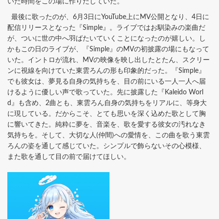
いた時間をこの場に作りだしていた。
最後に歌ったのが、6月3日にYouTube上にMV公開となり、4日に
配信リリースとなった『Simple』。ライブではお馴染みの楽曲だ
が、ついに世の中へ羽ばたいていくことになったのが嬉しい。し
かもこの日のライブが、『Simple』のMVの初披露の場にもなって
いた。イントロが流れ、MVの映像を映し出したとたん、スクリー
ンに視線を向けていた東雲ろんの形も印象的だった。『Simple』
でも彼女は、夢見る自身の気持ちを、目の前にいる一人一人へ届
けるように優しい声で歌っていた。先に披露した『Kaleido Worl
d』も含め、2曲とも、東雲ろん自身の気持ちをリアルに、等身大
に現している。だからこそ、とても思いを深く込めた歌として胸
に響いてきた。純粋に夢を、音楽を、歌を愛する彼女の汚れなき
気持ちを。そして、大切な人(仲間)への愛情を、この曲を歌う東雲
ろんの姿を通して感じていた。シンプルで飾らないその心模様、
また歌を通して目の前で届けてほしい。