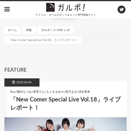
メ
イ
アイドル・ガールズポップ＆ロック専門情報サイト
ン
コ
ン
ホーム
特集
ガルポ！ズ LIVE レポ
テ
「New Comer Special Live Vol.18」ライブレポート！
ン
ツ
に
移
動
FEATURE
2025.06.04
Ruu/陽向なつみ/東雲ろん/もときまあや/葵乃まみ/清水香来
「New Comer Special Live Vol.18」ライブ
レポート！