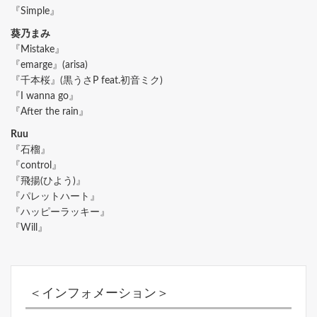
『Simple』
葵乃まみ
『Mistake』
『emarge』(arisa)
『千本桜』(黒うさP feat.初音ミク)
『I wanna go』
『After the rain』
Ruu
『石榴』
『control』
『飛揚(ひよう)』
『パレットハート』
『ハッピーラッキー』
『Will』
＜インフォメーション＞