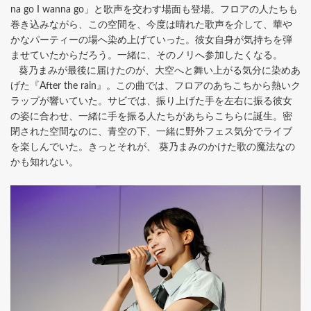
na go I wanna go」と歌声を交わす場面も登場。フロアの人たちも
巻き込みながら、この空間を、今度は晴れた歌声を介して、華や
かなパーティーの場へ染め上げていった。彼女自身が気持ちを弾
ませていたからだろう。一緒に、そのノリへ参加したくなる。
葵乃まみが最後に届けたのが、大空へと舞い上がる気分に染めあ
げた『After the rain』。この曲では、フロアのあちこちから熱いク
ラップが響いていた。サビでは、振り上げた手を左右に振る彼女
の姿に合わせ、一緒に手を振る人たちがあちらこちらに誕生。密
閉された空間なのに、青空の下、一緒に野外フェス気分でライブ
を楽しんでいた。きっとそれが、 葵乃まみのかけた歌の魔法なの
かも知れない。