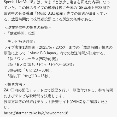
Special Live Vol.18」は、今までとは少し趣きを変えた内容になっ
ていた。この日のライブの模様は後に全国のTSB系地上波28局で
放送中の音楽番組「Music B.B.Japan」内での放送が決まってい
る。放送時間には視聴者投票による所定の条件がある。
＜現在開催中の投票の種類＞
- 「放送時間」投票
「テレビ放送時間」
ライブ実施1週間後（2025/6/7 23:59）までの「放送時間」投票の
順位によって「Music B.B.Japan」内での放送時間が決定する。
1位「ワンコーラス(90秒前後)」
2位「Bメロ(落ちサビ)＋サビ(40～50秒)」
3位&4位「サビ(20～30秒)」
5位以下「サビ(10～15秒」
＜投票方法＞
ZAIKO内の配信チャットにて投票を行い、順位付けをし、持ち時間
およびテレビ放映時間を決定します。
投票方法等の詳細はチケット販売サイト(ZAIKO)をご確認くださ
い。
https://starman.zaiko.io/e/newcomer-18