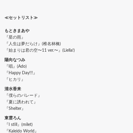
≪セットリスト≫
もときまあや
『星の雨』
『人生は夢だらけ』(椎名林檎)
『始まりは君の空〜11 ver.〜』(Liella!)
陽向なつみ
『唱』(Ado)
『Happy Day!!!』
『ヒカリ』
清水香来
『僕らのパレード』
『夏に誘われて』
『Shelter』
東雲ろん
『I still』(milet)
『Kaleido World』