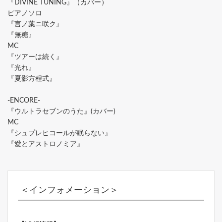
『DIVINE TUNING』（カバー）
ピアノソロ
『言ノ葉ニ咲ク』
『無糖』
MC
『ツアーは続く』
『光れ』
『夏影方程式』
-ENCORE-
『ウルトラセブンのうた』(カバー)
MC
『シュプレヒコールが眠らない』
『愛とアストロノミア』
＜インフォメーション＞