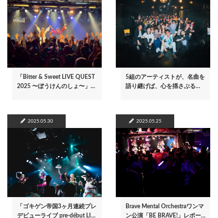
「Bitter & Sweet LIVE QUEST
5組のアーティストが、名曲を
2025 〜ぼうけんのしょ〜」…
語り継げば、心を揺さぶる…
2025.05.30
2025.05.25
「ゴキゲン帝国3ヶ月連続プレ
Brave Mental Orchestraワンマ
デビューライブ pre-début LI…
ン公演「BE BRAVE!」レポー…