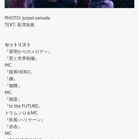
PHOTO: junpei yamada
TEXT: 長澤智典
セットリスト
『星明かりのメロディ』
『君と世界制服』
MC
『限界HERO』
『鋼』
『咖喱』
MC
『鶴雷』
『to the FUTURE』
ドラムソロ＆MC
『疾風-ハリケーン』
『赤赤』
MC