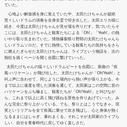
ていた。
心地よい解放感を身に覚えていた中、太田たけちゃんが超絶
荒々しいドラムの演奏を全身全霊で叩き出した。太田エリカ様に
続き、今度は太田たけちゃんが見せ場を作りだす。気づいたらそ
こには、太田たけちゃんと観客たちによる「Oh!」「Yeah!」の熱
いやり取り生まれていた。情熱爆裂祭り野郎の太田たけちゃんら
しいドラムソロだ。すでに熱情している観客たちの気持ちをさら
に燃えたぎらせた太田たけちゃんは、ライブという物語を、次の
熱狂を描くページを開く合図に繋げていった。
太田たけちゃんの猛々しいドラムビートを合図に、新曲の『疾
風-ハリケーン』が飛び出した。太田たけちゃんが「Oh!Yeah!」と
叫ぶ声に合わせて、同じように場内から熱い声が張り上がる。今
まで以上に速度を増した演奏を通して、太田家はこの空間に音の
ハリケーンをぶち噛まし、観客たちが「Oh!Yeah!」と叫びなが
ら、これまで以上に高く飛び跳ねる景色を作りあげていった。み
んな完全に祭り上がっている。でも、祭りとはこうでなきゃ。現
実というリアルを全て疾風に乗せて吹き飛ばし、心と身体が熱く
なるままにはしゃぎ、暴れまくる。それこそが太田家のライブら
しい、自分を青春時代に戻してゆく楽しさだ。