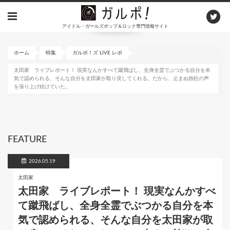
メ
イ
アイドル・ガールズポップ＆ロック専門情報サイト
ン
コ
ン
ホーム
特集
ガルポ！ズ LIVE レポ
テ
太田家 ライブレポート！ 現実なんかすべて蹴飛ばし、全身全霊でぶつかる自分を本
ン
気で認められる、そんな自分を太田家が取り戻してくれる。だから、止まぬ熱狂の声
ツ
を張り上げ続けていた。
に
移
動
FEATURE
2026.05.19
太田家
太田家 ライブレポート！ 現実なんかすべ
て蹴飛ばし、全身全霊でぶつかる自分を本
気で認められる、そんな自分を太田家が取