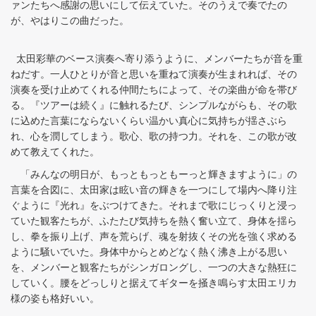
ァンたちへ感謝の思いにして伝えていた。そのうえで奏でたの
が、やはりこの曲だった。
太田彩華のベース演奏へ寄り添うように、メンバーたちが音を重
ねだす。一人ひとりが音と思いを重ねて演奏が生まれれば、その
演奏を受け止めてくれる仲間たちによって、その楽曲が命を帯び
る。『ツアーは続く』に触れるたび、シンプルながらも、その歌
に込めた言葉にならないくらい温かい真心に気持ちが揺さぶら
れ、心を潤してしまう。歌心、歌の持つ力。それを、この歌が改
めて教えてくれた。
「みんなの明日が、もっともっともーっと輝きますように」の
言葉を合図に、太田家は眩い音の輝きを一つにして場内へ降り注
ぐように『光れ』をぶつけてきた。それまで歌にじっくりと浸っ
ていた観客たちが、ふたたび気持ちを熱く奮い立て、身体を揺ら
し、拳を振り上げ、声を荒らげ、魂を射抜くその光を強く求める
ように騒いでいた。身体中からとめどなく熱く沸き上がる思い
を、メンバーと観客たちがシンガロングし、一つの大きな熱狂に
していく。腰をどっしりと据えてギターを掻き鳴らす太田エリカ
様の姿も格好いい。