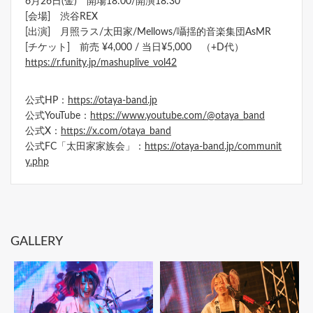
6月26日(金) 開場18:00/開演18:30
[会場] 渋谷REX
[出演] 月照ラス/太田家/Mellows/囁揺的音楽集団AsMR
[チケット] 前売 ¥4,000 / 当日¥5,000 （+D代）
https://r.funity.jp/mashuplive_vol42
公式HP：
https://otaya-band.jp
公式YouTube：
https://www.youtube.com/@otaya_band
公式X：
https://x.com/otaya_band
公式FC「太田家家族会」：
https://otaya-band.jp/communit
y.php
GALLERY