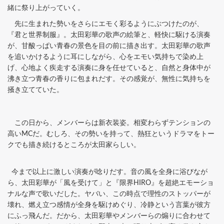
緒に祭り上がっていく。
先に生まれた勢いをさらにエモく彩るようにぶつけたのが、
『君と世界制服』。太田彩華の歌声の絵筆と、軽快に駆ける演奏
が、甘酸っぱい青春の景色を目の前に描き出す。太田彩華の歌声
を追いかけるように耳にしながら、心をエモい気持ちで染め上
げ、心地よく疾走する演奏に身を任せていると、自然と身体中が
沸き立つ青春の香りに包まれだす。その感覚が、無性に気持ちを
掻き立てていた。
この日から、メンバーらは新衣装姿。相変わらずテンションの
高いMCだ。むしろ、その勢いを持って、熱狂というドラマをトー
クでも描き続けるところが太田家らしい。
今まで以上に激しい演奏が唸りだす。音の風を全身に浴びなが
ら、太田彩華が「風を受けて」と『限界HIRO』を超絶エモーショ
ナルな声で歌いだした。ヤバい、この時点で理性のストッパーが
壊れ、燃え立つ感情が全身を駆けめぐり、冷静という言葉が彼方
にふっ飛んだ。だから、太田彩華やメンバーらの煽りに合わせて