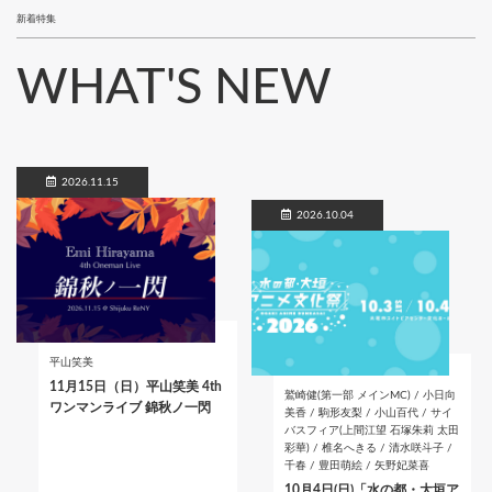
新着特集
WHAT'S NEW
2026.11.15
2026.10.04
平山笑美
11月15日（日）平山笑美 4th
鷲崎健(第一部 メインMC) / 小日向
ワンマンライブ 錦秋ノ一閃
美香 / 駒形友梨 / 小山百代 / サイ
バスフィア(上間江望 石塚朱莉 太田
彩華) / 椎名へきる / 清水咲斗子 /
千春 / 豊田萌絵 / 矢野妃菜喜
10月4日(日)「水の都・大垣ア