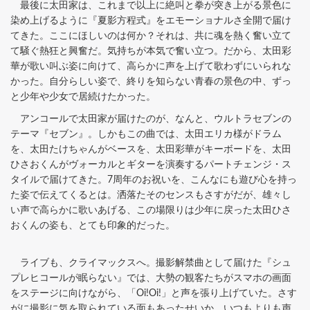
最後に太田家は、これまで以上に絶叫と拳が突き上がる景色に
染め上げるように『夏影方程式』をエモーショナルさ全開で届け
てきた。ここにほしいのは何か？それは、共に魂を熱く奮い立て
て騒ぐ熱狂と興奮だ。気持ちが本気で奮い立つ。だから、太田彩
華が歌い叫ぶ姿に向けて、高らかに声を上げて歌わずにいられな
かった。自分らしい姿で、終りを知らない青春の景色の中、ずっ
と少年や少女で居続けたかった。
アンコールで太田家が届けたのが、なんと、ウルトラセブンの
テーマ『セブン』。しかもこの曲では、太田エリカ様がドラム
を、太田たけちゃんがベースを、太田彩華がキーボードを、太田
ひさおくんがヴォーカルとギターを演奏するパートチェンジ・ス
タイルで届けてきた。7周年のお祝いを、こんなにも遊び心を持っ
た姿で伝えてくるとは。洒落たそのセンスもさすがだが、雄々し
い声で高らかに歌いあげる、この場限りは少年に戻った太田ひさ
おくんの姿も、とても印象的だった。
ライブも、クライマックスへ。撮影解禁曲として届けた『シュ
プレヒコールが眠らない』では、大勢の観客たちがスマホの画面
をステージに向けながら、「Oi!Oi!」と声を張り上げていた。さす
がに撮影に気を取られている面もあったせいか、いつもよりも声