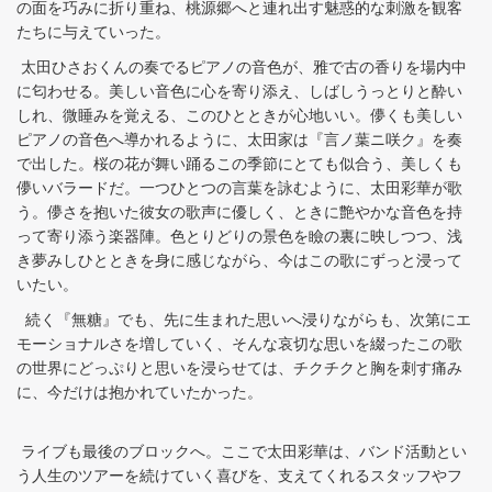
の面を巧みに折り重ね、桃源郷へと連れ出す魅惑的な刺激を観客
たちに与えていった。
太田ひさおくんの奏でるピアノの音色が、雅で古の香りを場内中
に匂わせる。美しい音色に心を寄り添え、しばしうっとりと酔い
しれ、微睡みを覚える、このひとときが心地いい。儚くも美しい
ピアノの音色へ導かれるように、太田家は『言ノ葉ニ咲ク』を奏
で出した。桜の花が舞い踊るこの季節にとても似合う、美しくも
儚いバラードだ。一つひとつの言葉を詠むように、太田彩華が歌
う。儚さを抱いた彼女の歌声に優しく、ときに艶やかな音色を持
って寄り添う楽器陣。色とりどりの景色を瞼の裏に映しつつ、浅
き夢みしひとときを身に感じながら、今はこの歌にずっと浸って
いたい。
続く『無糖』でも、先に生まれた思いへ浸りながらも、次第にエ
モーショナルさを増していく、そんな哀切な思いを綴ったこの歌
の世界にどっぷりと思いを浸らせては、チクチクと胸を刺す痛み
に、今だけは抱かれていたかった。
ライブも最後のブロックへ。ここで太田彩華は、バンド活動とい
う人生のツアーを続けていく喜びを、支えてくれるスタッフやフ