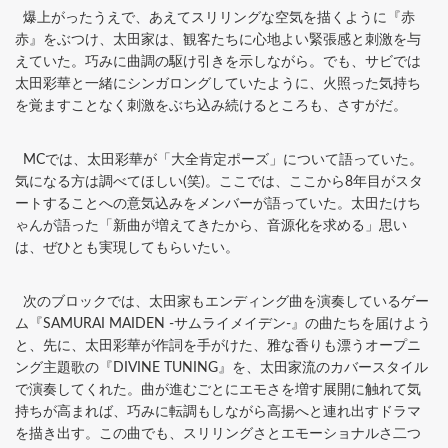
爆上がったうえで、あえてスリリングな空気を描くように『赤
赤』をぶつけ、太田家は、観客たちに心地よい緊張感と刺激を与
えていた。巧みに曲調の駆け引きを示しながら。でも、サビでは
太田彩華と一緒にシンガロングしていたように、火照った気持ち
を覚ますことなく刺激をぶち込み続けるところも、さすがだ。
MCでは、太田彩華が「大全肯定ポーズ」について語っていた。
気になる方は調べてほしい(笑)。ここでは、ここから8年目がスタ
ートすることへの意気込みをメンバーが語っていた。太田たけち
ゃんが語った「新曲が増えてきたから、音源化を求める」思い
は、ぜひとも実現してもらいたい。
次のブロックでは、太田家もエンディング曲を演奏しているゲー
ム『SAMURAI MAIDEN -サムライメイデン-』の曲たちを届けよう
と、先に、太田彩華が作詞を手がけた、雅な香りも漂うオープニ
ング主題歌の『DIVINE TUNING』を、太田家流のカバースタイル
で演奏してくれた。曲が進むごとにエモさを増す展開に触れて気
持ちが高まれば、巧みに転調もしながら高揚へと連れ出すドラマ
を描き出す。この曲でも、スリリングさとエモーショナルさ二つ