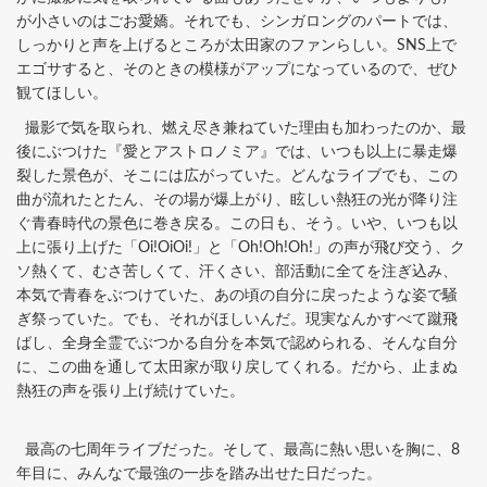
が小さいのはごお愛嬌。それでも、シンガロングのパートでは、
しっかりと声を上げるところが太田家のファンらしい。SNS上で
エゴサすると、そのときの模様がアップになっているので、ぜひ
観てほしい。
撮影で気を取られ、燃え尽き兼ねていた理由も加わったのか、最
後にぶつけた『愛とアストロノミア』では、いつも以上に暴走爆
裂した景色が、そこには広がっていた。どんなライブでも、この
曲が流れたとたん、その場が爆上がり、眩しい熱狂の光が降り注
ぐ青春時代の景色に巻き戻る。この日も、そう。いや、いつも以
上に張り上げた「Oi!OiOi!」と「Oh!Oh!Oh!」の声が飛び交う、ク
ソ熱くて、むさ苦しくて、汗くさい、部活動に全てを注ぎ込み、
本気で青春をぶつけていた、あの頃の自分に戻ったような姿で騒
ぎ祭っていた。でも、それがほしいんだ。現実なんかすべて蹴飛
ばし、全身全霊でぶつかる自分を本気で認められる、そんな自分
に、この曲を通して太田家が取り戻してくれる。だから、止まぬ
熱狂の声を張り上げ続けていた。
最高の七周年ライブだった。そして、最高に熱い思いを胸に、8
年目に、みんなで最強の一歩を踏み出せた日だった。