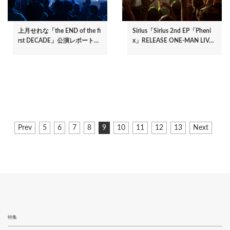
上月せれな「the END of the fi
Sirius「Sirius 2nd EP「Pheni
rst DECADE」公演レポート…
x」RELEASE ONE-MAN LIV…
ペ
前
Prev
ペ
5
ペ
6
ペ
7
ペ
8
カ
9
ペ
10
ペ
11
ペ
12
ペ
13
次
Next
ー
ペ
ー
ー
ー
ー
レ
ー
ー
ー
ー
ペ
ジ
ー
ジ
ジ
ジ
ジ
ン
ジ
ジ
ジ
ジ
ー
ジ
ト
ジ
送
ペ
り
ー
ジ
特集