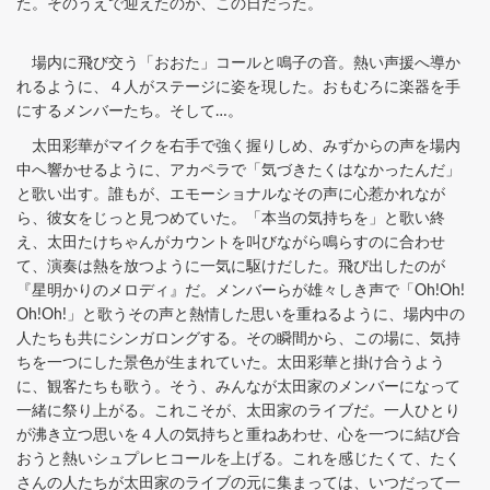
た。そのうえで迎えたのが、この日だった。
場内に飛び交う「おおた」コールと鳴子の音。熱い声援へ導か
れるように、４人がステージに姿を現した。おもむろに楽器を手
にするメンバーたち。そして…。
太田彩華がマイクを右手で強く握りしめ、みずからの声を場内
中へ響かせるように、アカペラで「気づきたくはなかったんだ」
と歌い出す。誰もが、エモーショナルなその声に心惹かれなが
ら、彼女をじっと見つめていた。「本当の気持ちを」と歌い終
え、太田たけちゃんがカウントを叫びながら鳴らすのに合わせ
て、演奏は熱を放つように一気に駆けだした。飛び出したのが
『星明かりのメロディ』だ。メンバーらが雄々しき声で「Oh!Oh!
Oh!Oh!」と歌うその声と熱情した思いを重ねるように、場内中の
人たちも共にシンガロングする。その瞬間から、この場に、気持
ちを一つにした景色が生まれていた。太田彩華と掛け合うよう
に、観客たちも歌う。そう、みんなが太田家のメンバーになって
一緒に祭り上がる。これこそが、太田家のライブだ。一人ひとり
が沸き立つ思いを４人の気持ちと重ねあわせ、心を一つに結び合
おうと熱いシュプレヒコールを上げる。これを感じたくて、たく
さんの人たちが太田家のライブの元に集まっては、いつだって一