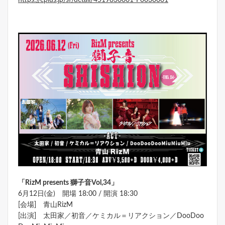
「
RizM presents
獅子音
Vol,34
」
6月12日(金) 開場 18:00 / 開演 18:30
[会場] 青山RizM
[出演] 太田家／初音／ケミカル＝リアクション／DooDoo