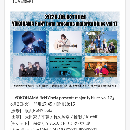
【LIVE情報】
「YOKOHAMA ReNY beta presents majority blues vol.17
」
6月2日(火) 開場17:45 / 開演18:15
[会場] 横浜ReNY beta
[出演] 太田家 / 平葵 / 長久玲奈 / 輪廻 / KuchiEL
[チケット] 前売り￥3,500 (ドリンク代別途)
https://eplus.jp/sf/detail/4519830001-P0030001