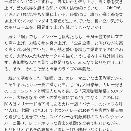
一緒にシンガロングすれば、野太い声と張り上げ、高く拳を突き
上げ、己の限界を超える勢いで高く跳ね続けていた。「Oh!Oh!」
と叫ぶたびに気持ちが跳ね上がる。終盤には、誰もが高く拳を突
き上げてシンガロングする景色が生まれていた。奮い立つ気持ち
のボリュームを、限界まで上げて騒ごうじゃないか！
続く『鋼』でも、メンバーも観客たちも、全身全霊で奮い立て
た声を上げ、力強く拳を突き上げ、「全身全霊」と叫びながら高
く高く跳ね続けていた。曲が熱と勢いを増して爆走するのに合わ
せて、大勢の人たちがサークルを描くように場内中を駆け回り出
す。参加型なんて言葉では物足りない。みんなで祭りを作り上げ
る。そう、それこそが太田家のライブの本筋だ。
続いて演奏をした『咖喱』は、カレーマニアな太田彩華だから
こそ生まれたカレー愛に満ちた曲。じつは太田彩華、カレー好き
のミュージシャンと料理人たちか集まる「東京咖喱喰部」のメン
バー。大好きな食べ物への愛を歌にするだけでなく、この日は、
関内はマリナード地下街にあるカレー店「パナス」のシェフを呼
び入れ、七周年に合わせて七つのカレーのお弁当を客席で振る舞
う遊び心も見せていた。スパイシーな刺激満載のスカパンクナン
バーに乗せ、レッドホットな音楽の刺激を全身で味わいながら、
ヒリヒリとするその興奮をお腹いっぱい味わい尽くしたい。