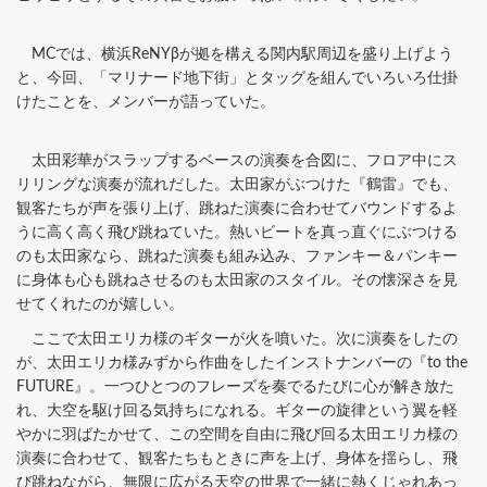
MCでは、横浜ReNYβが拠を構える関内駅周辺を盛り上げよう
と、今回、「マリナード地下街」とタッグを組んでいろいろ仕掛
けたことを、メンバーが語っていた。
太田彩華がスラップするベースの演奏を合図に、フロア中にス
リリングな演奏が流れだした。太田家がぶつけた『鶴雷』でも、
観客たちが声を張り上げ、跳ねた演奏に合わせてバウンドするよ
うに高く高く飛び跳ねていた。熱いビートを真っ直ぐにぶつける
のも太田家なら、跳ねた演奏も組み込み、ファンキー＆パンキー
に身体も心も跳ねさせるのも太田家のスタイル。その懐深さを見
せてくれたのが嬉しい。
ここで太田エリカ様のギターが火を噴いた。次に演奏をしたの
が、太田エリカ様みずから作曲をしたインストナンバーの『to the
FUTURE』。一つひとつのフレーズを奏でるたびに心が解き放た
れ、大空を駆け回る気持ちになれる。ギターの旋律という翼を軽
やかに羽ばたかせて、この空間を自由に飛び回る太田エリカ様の
演奏に合わせて、観客たちもときに声を上げ、身体を揺らし、飛
び跳ねながら、無限に広がる天空の世界で一緒に熱くじゃれあっ