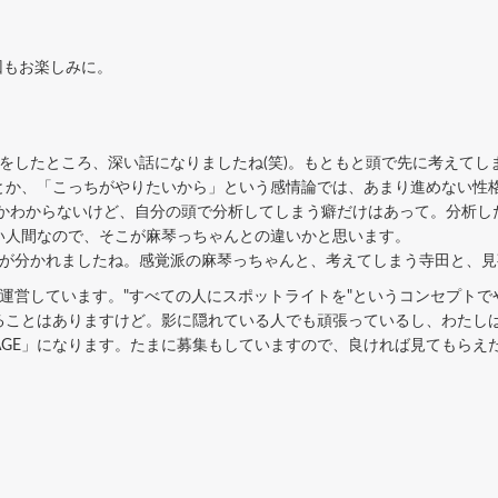
回もお楽しみに。
をしたところ、深い話になりましたね(笑)。もともと頭で先に考えてし
とか、「こっちがやりたいから」という感情論では、あまり進めない性
うかわからないけど、自分の頭で分析してしまう癖だけはあって。分析し
い人間なので、そこが麻琴っちゃんとの違いかと思います。
が分かれましたね。感覚派の麻琴っちゃんと、考えてしまう寺田と、見
」運営しています。"すべての人にスポットライトを"というコンセプト
ることはありますけど。影に隠れている人でも頑張っているし、わたし
AGE」になります。たまに募集もしていますので、良ければ見てもらえ