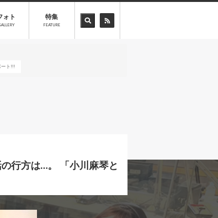
フォト
特集
GALLERY
FEATURE
ト!!!
の行方は…。 「小川麻琴と