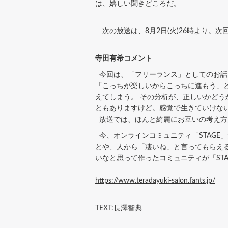
は、嬉しい聞きどころだ。
次の放送は、8月2日(火)26時より。次
寺田有希コメント
今回は、「フリーランス」としてのお話
「こっちが楽しいからこっちに進もう」
えてしまう。 その分析が、正しいかど
ともありますけど。感覚で生きていけな
放送では、ほんと綺麗にお互いの考え方
今、オンラインコミュニティ「STAGE
とや、人から「凄いね」と言ってもらえ
いなと思って作ったコミュニティが「ST
https://www.teradayuki-salon.fants.jp/
TEXT:長澤智典