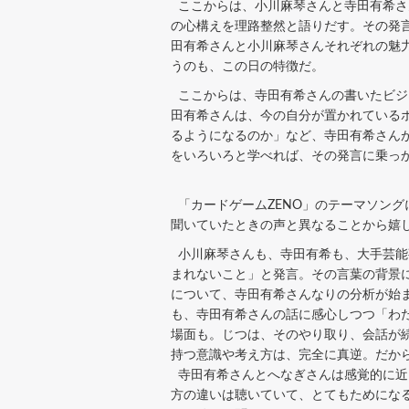
ここからは、小川麻琴さんと寺田有希さ
の心構えを理路整然と語りだす。その発
田有希さんと小川麻琴さんそれぞれの魅
うのも、この日の特徴だ。
ここからは、寺田有希さんの書いたビジ
田有希さんは、今の自分が置かれている
るようになるのか」など、寺田有希さん
をいろいろと学べれば、その発言に乗っ
「カードゲームZENO」のテーマソング
聞いていたときの声と異なることから嬉
小川麻琴さんも、寺田有希も、大手芸能
まれないこと」と発言。その言葉の背景
について、寺田有希さんなりの分析が始
も、寺田有希さんの話に感心しつつ「わ
場面も。じつは、そのやり取り、会話が
持つ意識や考え方は、完全に真逆。だか
寺田有希さんとへなぎさんは感覚的に近
方の違いは聴いていて、とてもためにな