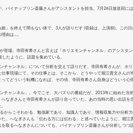
、パイナップリン斎藤さんがアシスタントを担当。7月26日放送回に
」を終えて間もない体で、3人が語りだす (収録は、上演前)。この
の理由は…。
が登場。寺田有希さんと言えば「ホリエモンチャンネル」のアシスタン
破したように、話題を集めている。
ンチャンネル」について分析を交えて語りだす。寺田有希さんが、ホリ
仕事現場にて。その仕事とは。そこから、どうやって堀江貴文さんのYou
とってどういう転機になれば、その頃、寺田有希さん自身はどういう心
ンチャンネル」。今でこそ、大バズりの番組だが、2013年に始めた当
、へなぎさんと寺田有希さんが語り合っていた。あの当時の思い出話を
た。
るからこそわかる、勉強家であり、知識人であり、情報収集力や分析力
いた。へなぎさんも「伝わる方には伝わる」と述べていたように、堀江
名を取るへなぎさんについても、パイナップリン斎藤さんが分析しつつ