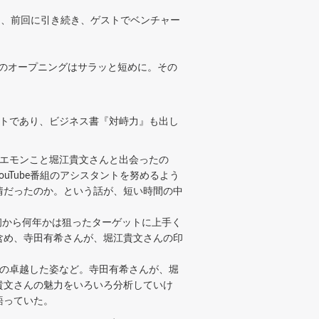
は、前回に引き続き、ゲストでベンチャー
日のオープニングはサラッと短めに。その
トであり、ビジネス書『対峙力』も出し
エモンこと堀江貴文さんと出会ったの
Tube番組のアシスタントを努めるよう
情だったのか。という話が、短い時間の中
初から何年かは狙ったターゲットに上手く
含め、寺田有希さんが、堀江貴文さんの印
の卓越した姿など。寺田有希さんが、堀
貴文さんの魅力をいろいろ分析していけ
語っていた。