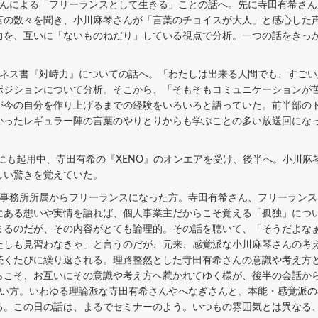
んによる「フリーランスとして生きる」ことの話へ。先に寺田有希さん
言の数々を聞き、小川麻琴さんが「言葉のチョイスが大人」と感心した
力を、互いに「ないものねだり」している視点で分析。一つの話をきっ
ネス書『対峙力』についての話へ。「わたしは出来る人間でも、すごい
ポジションについて分析。そこから、「そもそもコミュニケーションが
が今の自分を作り上げるまでの経験をいろいろと語っていた。前半部の
かったレギュラー陣の言葉のやりとりからも学ぶことの多い放送回にな
にも起用中、寺田有希の『XENO』のオンエアを受け、後半へ。小川麻
しい驚きを覚えていた。
事務所所属からフリーランスになった方。寺田有希さん、フリーランス
にある想いや実情を語れば、個人事業主だからこそ覚える「孤独」につ
まるのだが、その内容がとても論理的。その話を聴いて、「そうだよな
たしも見習わなきゃ」と言うのだが、元来、感覚派な小川麻琴さんの考
続くたびに繰り返される。理路整然とした寺田有希さんの意識や考え方
らこそ、お互いにその意識や考え方へ惹かれてゆく様が、後半の会話か
い方。いわゆる理論派な寺田有希さんやへなぎさんと、本能・感覚派の
る。この日の話は、まるでセミナーのよう。いつもの雰囲気とは異なる