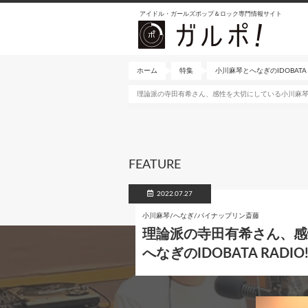
メ
アイドル・ガールズポップ＆ロック専門情報サイト
イ
ン
コ
ン
ホーム
特集
小川麻琴とへなぎのIDOBATA R
テ
理論派の寺田有希さん、感性を大切にしている小川麻琴さん。
ン
ツ
に
移
動
FEATURE
2022.07.27
小川麻琴/へなぎ/パイナップリン斎藤
理論派の寺田有希さん、感
へなぎのIDOBATA RADI