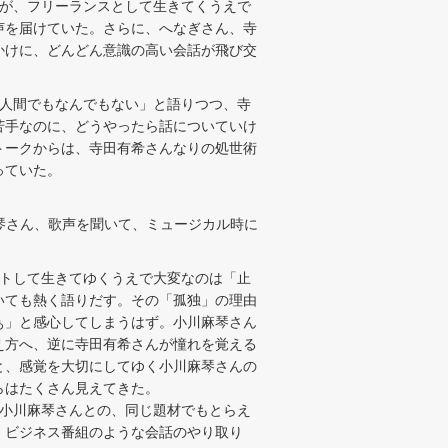
が、フリーランスとして生きてくうえで
声を届けていた。さらに、へなぎさん、寺
かけに、どんどん意識の高い会話が飛び交
人間でもなんでもない」と語りつつ、寺
苦手なのに、どうやったら話についていけ
トークからは、寺田有希さんなりの処世術
っていた。
琴さん、歌声を聞いて、ミュージカル時に
トして生きてゆくうえで大変なのは「止
いても熱く語りだす。その「孤独」の理由
ぁ」と感心してしまうはず。小川麻琴さん
え方へ、逆に寺田有希さんが憧れを覚える
と、感覚を大切にしてゆく小川麻琴さんの
らはたくさん見えてきた。
小川麻琴さんとの、同じ題材でもとらえ
、ビジネス番組のような会話のやり取り