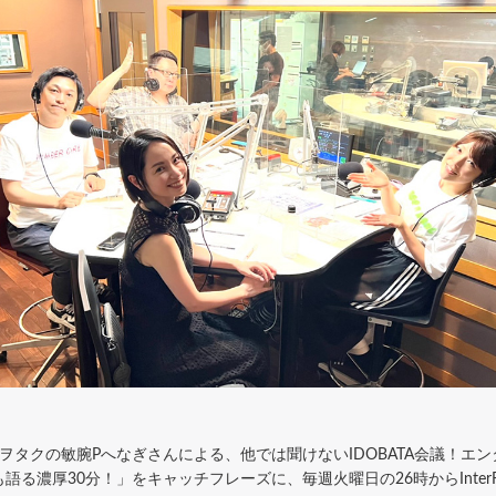
タクの敏腕Pへなぎさんによる、他では聞けないIDOBATA会議！エ
る濃厚30分！」をキャッチフレーズに、毎週火曜日の26時からInter