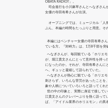
OBATA RADIO!!」。
司会進行を小川麻琴さんとへなぎさんが
女優の寺田有希さんが出演。
オープニングでは、ミュージカル「人魚姫
ぶん、本編の時間をたっぷりと用意。そ
本編にはベンチャー女優の寺田有希さん
ている方。『対峙力』は、1万8千部を突
へなぎさんが、毎回観ている「ホリエモ
が、堀江貴文さんにとって意外性を持った
になったのか。それが、寺田有希さんに
へ、ギュッと凝縮して語られていた。
へなぎさんが熱心に観ている「ホリエモ
刺さらず、いろんな苦労があったことを
象や人柄についていろいろと語ってくれ
世の中の印象と、実際に身近で接してい
江貴文さんのクレバーぶりを熱く語って
ば、「アイドル業界のホリエモン」の異