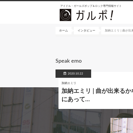
メ
アイドル・ガールズポップ＆ロック専門情報サイト
イ
ン
コ
ン
ホーム
インタビュー
加納エミリ | 曲が
テ
ン
ツ
に
Speak emo
移
動
2020.10.22
加納エミリ
加納エミリ | 曲が出来
にあって…