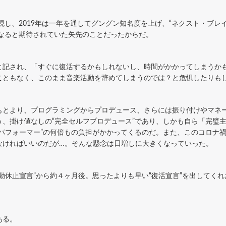
を現し、2019年は一年を通してグングン知名度を上げ、“ネクスト・ブレ
になると期待されていた矢先のことだったからだ。
と記され、「すぐに復活するかもしれないし、時間がかかってしまうか
こともなく、このまま音楽活動を辞めてしまうのでは？と危惧したりも
もとより、プログラミングからプロデュース、さらには振り付けやマネ
う、掛け値なしの“完全セルフプロデュース”であり、しかも自ら「完璧
“パフォーマー”の何倍もの負担がかかってくるのだ。また、このコロナ
なければいいのだが…。そんな懸念は日増しに大きくなっていった。
動休止宣言”から約４ヶ月後。思ったよりも早い“復活宣言”を出してく
ある。