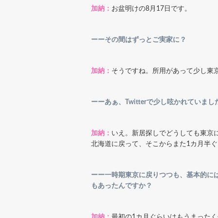
加納：
お盆明けの8月17日です。
ーーその間はずっとご実家に？
加納：
そうですね。所用があって少し東
ーーあぁ、Twitterで少し呟かれてい
加納：
いえ。新居探しでどうしても東京
北海道に戻って、そこからまた1カ月半
ーー一時期東京に戻りつつも、基本的に
もあったんですか？
加納：
最初の1カ月ぐらいはもうまった