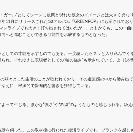
プ・ガール”としてシーンに颯爽と現れた彼女のイメージとは大きく異な
11月にリリースされた1stアルバム『GREENPOP』にも示されてお
コ発ワンマンライブでも大きく打ち出されてはいたが…。ともかくも、この
方向へと進むことができる可能性を示唆するものとなった。
ーとしての才能を示すものでもある。一度聴いたらスッと入り込んでく
られ、それゆえに表現者としての“軸の強さ”も示されていて、より説
京での悶々とした生活のことが歌われており、その虚無感の中から滲み出
がゆえに、根源的で普遍的な響きを獲得している。
よって生じる、微かな“強さ”や“希望”のようなものも感じられる。ゆ
お話を伺った。この取材後に行われた復活ライブでも、ブランクを感じ