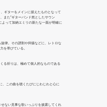
り、ギターをメインに据えたものとなって
り、また“ギターバンド然としたサウン
一曲によって加納エミリの新たな一面が明確に
る旋律。その譜割や抑揚などに、レトロな
得力を帯びている。
てくる祈りは、極めて個人的なものである
えに、この曲を聴くたびにじわじわと心に
させない見事な歌いっぷりを披露してくれ