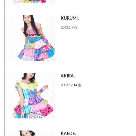
KURUMI.
2003.1.7 生
AKIRA.
2003.12.14 生
KAEDE.