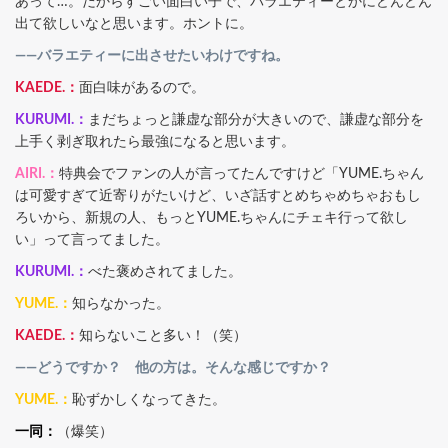
あって…。だからすごい面白い子で、バラエティーとかにどんどん
出て欲しいなと思います。ホントに。
――バラエティーに出させたいわけですね。
KAEDE.：
面白味があるので。
KURUMI.：
まだちょっと謙虚な部分が大きいので、謙虚な部分を
上手く剥ぎ取れたら最強になると思います。
AIRI.：
特典会でファンの人が言ってたんですけど「YUME.ちゃん
は可愛すぎて近寄りがたいけど、いざ話すとめちゃめちゃおもし
ろいから、新規の人、もっとYUME.ちゃんにチェキ行って欲し
い」って言ってました。
KURUMI.：
べた褒めされてました。
YUME.：
知らなかった。
KAEDE.：
知らないこと多い！（笑）
――どうですか？ 他の方は。そんな感じですか？
YUME.：
恥ずかしくなってきた。
一同：
（爆笑）