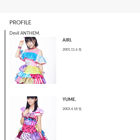
PROFILE
Devil ANTHEM.
AIRI.
2001.11.6 生
YUME.
2003.4.18 生