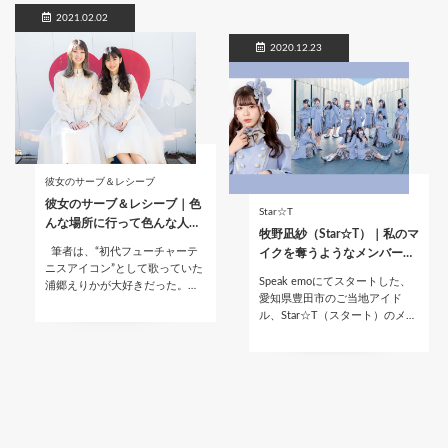
2021.02.02
2020.12.23
彼女のサーブ＆レシーブ
彼女のサーブ＆レシーブ｜色
Star☆T
んな場所に行って色んな人…
牧野凪紗（Star☆T）｜私のマ
筆者は、“初代フューチャーテ
イクを奪うようなメンバー…
ニスアイコン”として歌っていた
Speak emoにてスタートした、
浦郷えりかが大好きだった。…
愛知県豊田市のご当地アイド
ル、Star☆T（スタート）のメ…