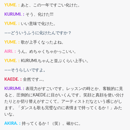
YUME.：
あと、この一年ですごい化けた。
KURUMI.：
そう、化けた!!!
YUME.：
いい意味で化けた。
――どういうふうに化けたんですか？
YUME.：
歌が上手くなったよね。
AIRI.：
うん。めちゃくちゃかっこいい。
YUME.：
KURUMI.ちゃんと並ぶくらい上手い。
――そうらしいですよ。
KAEDE.：
全然です…。
KURUMI.：
表現力がすごいです。レッスンの時とか、客観的に見
ると、圧倒的にKAEDE.に目がいくんです。笑顔と真顔を使い分け
たりとか切り替えがすごくて。アーティストだなという感じがし
ます。「ダンスも歌も完璧なのに表情まで持ってくるか！」みた
いな。
AKIRA.：
持ってくるか！（笑）。確かに。