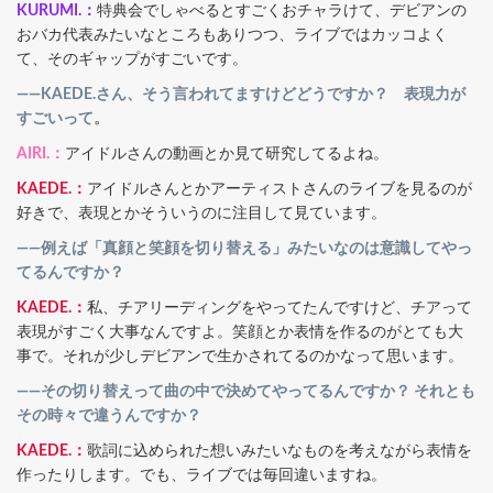
KURUMI.：
特典会でしゃべるとすごくおチャラけて、デビアンの
おバカ代表みたいなところもありつつ、ライブではカッコよく
て、そのギャップがすごいです。
――KAEDE.さん、そう言われてますけどどうですか？ 表現力が
すごいって。
AIRI.：
アイドルさんの動画とか見て研究してるよね。
KAEDE.：
アイドルさんとかアーティストさんのライブを見るのが
好きで、表現とかそういうのに注目して見ています。
――例えば「真顔と笑顔を切り替える」みたいなのは意識してやっ
てるんですか？
KAEDE.：
私、チアリーディングをやってたんですけど、チアって
表現がすごく大事なんですよ。笑顔とか表情を作るのがとても大
事で。それが少しデビアンで生かされてるのかなって思います。
――その切り替えって曲の中で決めてやってるんですか？ それとも
その時々で違うんですか？
KAEDE.：
歌詞に込められた想いみたいなものを考えながら表情を
作ったりします。でも、ライブでは毎回違いますね。