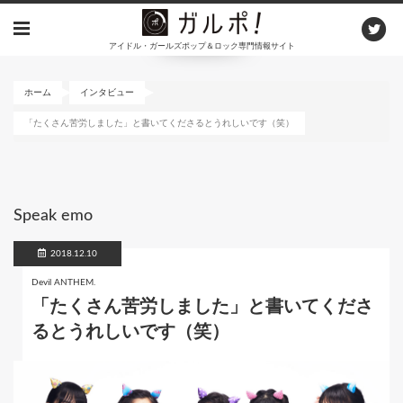
メ
イ
アイドル・ガールズポップ＆ロック専門情報サイト
ン
コ
ン
ホーム
インタビュー
テ
「たくさん苦労しました」と書いてくださるとうれしいです（笑）
ン
ツ
に
移
動
Speak emo
2018.12.10
Devil ANTHEM.
「たくさん苦労しました」と書いてくださ
るとうれしいです（笑）