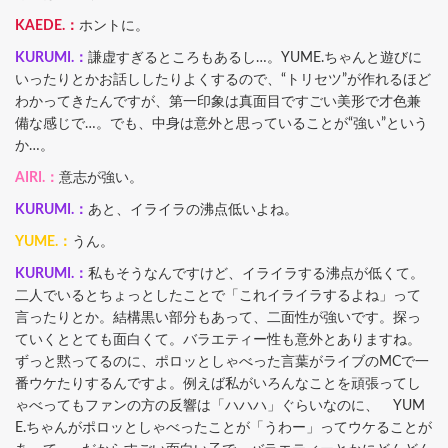
KAEDE.：
ホントに。
KURUMI.：
謙虚すぎるところもあるし…。YUME.ちゃんと遊びに
いったりとかお話ししたりよくするので、“トリセツ”が作れるほど
わかってきたんですが、第一印象は真面目ですごい美形で才色兼
備な感じで…。でも、中身は意外と思っていることが“強い”という
か…。
AIRI.：
意志が強い。
KURUMI.：
あと、イライラの沸点低いよね。
YUME.：
うん。
KURUMI.：
私もそうなんですけど、イライラする沸点が低くて。
二人でいるとちょっとしたことで「これイライラするよね」って
言ったりとか。結構黒い部分もあって、二面性が強いです。探っ
ていくととても面白くて。バラエティー性も意外とありますね。
ずっと黙ってるのに、ポロッとしゃべった言葉がライブのMCで一
番ウケたりするんですよ。例えば私がいろんなことを頑張ってし
ゃべってもファンの方の反響は「ハハハ」ぐらいなのに、 YUM
E.ちゃんがポロッとしゃべったことが「うわー」ってウケることが