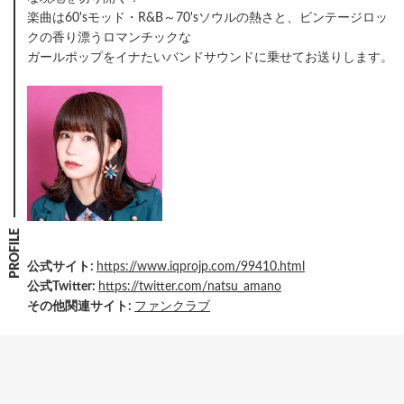
楽曲は60'sモッド・R&B～70'sソウルの熱さと、ビンテージロッ
クの香り漂うロマンチックな
ガールポップをイナたいバンドサウンドに乗せてお送りします。
PROFILE
公式サイト:
https://www.iqprojp.com/99410.html
公式Twitter:
https://twitter.com/natsu_amano
その他関連サイト:
ファンクラブ