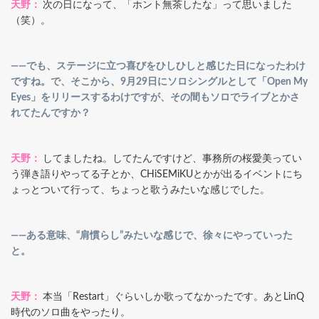
天野：
次の日になって、「ホント無茶したな」って思いました
（笑）。
――でも、ステージに立つ喜びをひしひしと感じた日になったわけ
ですね。で、そこから、9月29日にソロシングルとして「Open My
Eyes」をリリースするわけですが、その間もソロでライブとかさ
れてたんですか？
天野：
してましたね。してたんですけど、事務所の桜愛美ってい
う弾き語りやってる子とか、CHiSEMiKUとかが出るイベントにち
ょっとついて行って、ちょっと歌うみたいな感じでした。
――ある意味、“肩慣らし”みたいな感じで、徐々にやっていった
と。
天野：
本当「Restart」ぐらいしか歌ってなかったです。あとLinQ
時代のソロ曲をやったり。