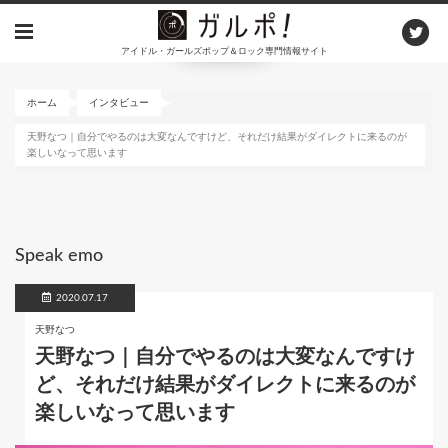
メ
イ
アイドル・ガールズポップ＆ロック専門情報サイト
ン
コ
ン
ホーム
インタビュー
テ
天野なつ｜自分でやるのは大変なんですけど、それだけ結果がダイレクトに来るのが
ン
楽しいなって思います
ツ
に
移
動
Speak emo
2020.07.17
天野なつ
天野なつ｜自分でやるのは大変なんですけ
ど、それだけ結果がダイレクトに来るのが
楽しいなって思います