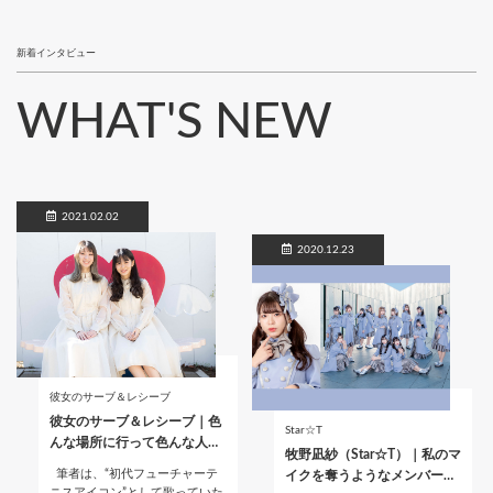
新着インタビュー
WHAT'S NEW
2021.02.02
2020.12.23
彼女のサーブ＆レシーブ
彼女のサーブ＆レシーブ｜色
Star☆T
んな場所に行って色んな人…
牧野凪紗（Star☆T）｜私のマ
筆者は、“初代フューチャーテ
イクを奪うようなメンバー…
ニスアイコン”として歌っていた