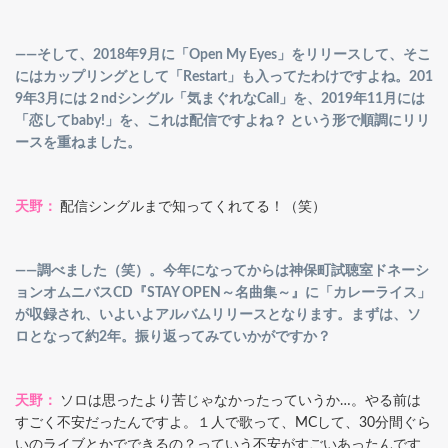
――そして、2018年9月に「Open My Eyes」をリリースして、そこ
にはカップリングとして「Restart」も入ってたわけですよね。201
9年3月には２ndシングル「気まぐれなCall」を、2019年11月には
「恋してbaby!」を、これは配信ですよね？ という形で順調にリリ
ースを重ねました。
天野：
配信シングルまで知ってくれてる！（笑）
――調べました（笑）。今年になってからは神保町試聴室ドネーシ
ョンオムニバスCD『STAY OPEN～名曲集～』に「カレーライス」
が収録され、いよいよアルバムリリースとなります。まずは、ソ
ロとなって約2年。振り返ってみていかがですか？
天野：
ソロは思ったより苦じゃなかったっていうか…。やる前は
すごく不安だったんですよ。１人で歌って、MCして、30分間ぐら
いのライブとかでできるの？っていう不安がすごいあったんです