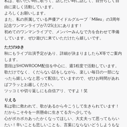
私は、歌いたい時に歌って、話したい時に話して、自分らしく自
由に楽しく活動しています。
よろしくお願いします。
また、私の所属している声優アイドルグループ「Milieu」の3周年
記念ワンマンライブが7/25(土)にあります！
初めてのワンマンライブで、メンバーみんなで力を合わせて準備
しています。ぜひ遊びに来ていただけたら嬉しいです。
ただのゆき
秋にもライブ出演予定があり、詳細が決まりましたらX等でご案内
します。
普段はSHOWROOM配信を中心に、週1程度で活動しています。
歌だけでなく、くだらない話をしながら、楽しい毎日の一部にな
ったら嬉しいなと思って配信していますので、ぜひお時間があれ
ばフラッとお越しください。
ツッコミや切り返しにも自信アリ、ですよ！笑
りえる
私は歌に救われて、歌があるから今こうして生きられています！
だからこそ今を一所懸命に生きてる方へ少しでも
心がポカポカあったかくなってほしい、大丈夫って思ってもらい
たい！辛いことも悲しいことも、言葉にならないどうしようもな