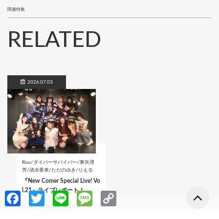
関連特集
RELATED
2026.07.03
Ruu/ダイバーサバイバー/東矢理
芳/清水香来/ただのゆき/りえる
『New Comer Special Live! Vo
l.21』ライブレポート！
Fa
T
Li
M
C
ce
w
n
es
o