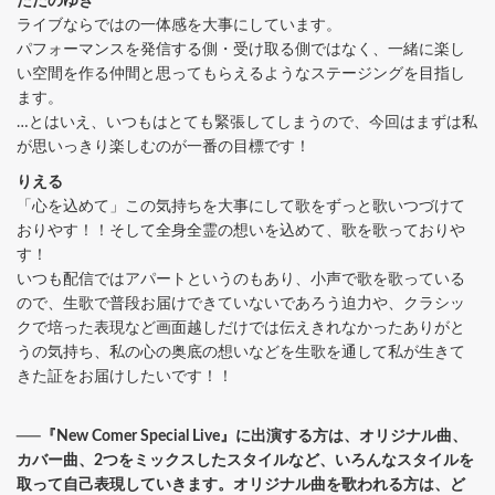
ただのゆき
ライブならではの一体感を大事にしています。
パフォーマンスを発信する側・受け取る側ではなく、一緒に楽し
い空間を作る仲間と思ってもらえるようなステージングを目指し
ます。
…とはいえ、いつもはとても緊張してしまうので、今回はまずは私
が思いっきり楽しむのが一番の目標です！
りえる
「心を込めて」この気持ちを大事にして歌をずっと歌いつづけて
おりやす！！そして全身全霊の想いを込めて、歌を歌っておりや
す！
いつも配信ではアパートというのもあり、小声で歌を歌っている
ので、生歌で普段お届けできていないであろう迫力や、クラシッ
クで培った表現など画面越しだけでは伝えきれなかったありがと
うの気持ち、私の心の奥底の想いなどを生歌を通して私が生きて
きた証をお届けしたいです！！
──『New Comer Special Live』に出演する方は、オリジナル曲、
カバー曲、2つをミックスしたスタイルなど、いろんなスタイルを
取って自己表現していきます。オリジナル曲を歌われる方は、ど