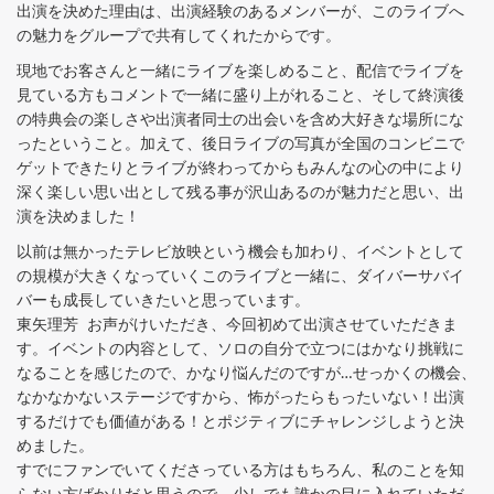
出演を決めた理由は、出演経験のあるメンバーが、このライブへ
の魅力をグループで共有してくれたからです。
現地でお客さんと一緒にライブを楽しめること、配信でライブを
見ている方もコメントで一緒に盛り上がれること、そして終演後
の特典会の楽しさや出演者同士の出会いを含め大好きな場所にな
ったということ。加えて、後日ライブの写真が全国のコンビニで
ゲットできたりとライブが終わってからもみんなの心の中により
深く楽しい思い出として残る事が沢山あるのが魅力だと思い、出
演を決めました！
以前は無かったテレビ放映という機会も加わり、イベントとして
の規模が大きくなっていくこのライブと一緒に、ダイバーサバイ
バーも成長していきたいと思っています。
東矢理芳 お声がけいただき、今回初めて出演させていただきま
す。イベントの内容として、ソロの自分で立つにはかなり挑戦に
なることを感じたので、かなり悩んだのですが…せっかくの機会、
なかなかないステージですから、怖がったらもったいない！出演
するだけでも価値がある！とポジティブにチャレンジしようと決
めました。
すでにファンでいてくださっている方はもちろん、私のことを知