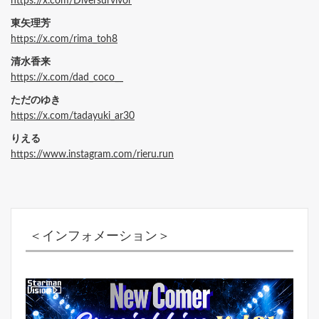
https://x.com/Diversurvivor
東矢理芳
https://x.com/rima_toh8
清水香来
https://x.com/dad_coco__
ただのゆき
https://x.com/tadayuki_ar30
りえる
https://www.instagram.com/rieru.run
＜インフォメーション＞