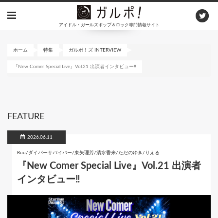
メ
イ
アイドル・ガールズポップ＆ロック専門情報サイト
ン
コ
ン
ホーム
特集
ガルポ！ズ INTERVIEW
テ
『New Comer Special Live』Vol.21 出演者インタビュー‼
ン
ツ
に
移
動
FEATURE
2026.06.11
Ruu/ダイバーサバイバー/東矢理芳/清水香来/ただのゆき/りえる
『New Comer Special Live』Vol.21 出演者
インタビュー‼