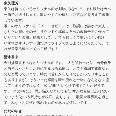
東矢理芳
東矢は持っているオリジナル曲が1曲のみなので、それ以外はカバ
ー曲でお送りします。歌いやすさや盛り上げ方などを考えて選曲
しています。
唯一のオリジナル曲『ユートセピア』は、歌詞には誰かの支えに
なりたい想いをのせ、サウンドや構成は自分の趣味全開に作って
いただいた楽曲。結果として、とても難しくて歌いにくい(笑)
いずれはオリジナル曲だけでライブできるようになりたくて、そ
れが音楽活動の上での目標です！
清水香来
今回披露するのはオリジナル曲です。 人と関わったり、自分自身
と向き合ったりした時に生まれる感情は、とても繊細で素敵なも
のだと思っています。時には苦しかったり悲しかったりすること
もありますが、そういった感情を時の流れと一緒になんとなく流
してしまうのではなく、私は“曲”という形で残すことが好きで
す。 その中には、思い悩んだとしても“かすかな希望は忘れない
でいよう"という気持ちが根底にあります。 歌詞や世界観を通し
て、みなさんに何か伝わるものがあれば嬉しいです。
ただのゆき