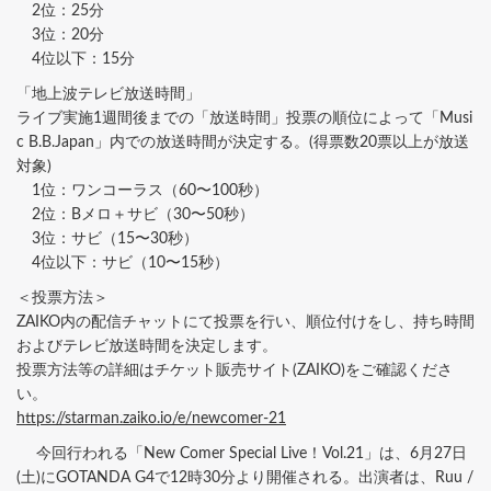
2位：25分
3位：20分
4位以下：15分
「地上波テレビ放送時間」
ライブ実施1週間後までの「放送時間」投票の順位によって「Musi
c B.B.Japan」内での放送時間が決定する。(得票数20票以上が放送
対象)
1位：ワンコーラス（60〜100秒）
2位：Bメロ＋サビ（30〜50秒）
3位：サビ（15〜30秒）
4位以下：サビ（10〜15秒）
＜投票方法＞
ZAIKO内の配信チャットにて投票を行い、順位付けをし、持ち時間
およびテレビ放送時間を決定します。
投票方法等の詳細はチケット販売サイト(ZAIKO)をご確認くださ
い。
https://starman.zaiko.io/e/newcomer-21
今回行われる「New Comer Special Live！Vol.21」は、6月27日
(土)にGOTANDA G4で12時30分より開催される。出演者は、Ruu /