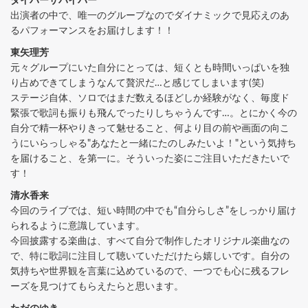
ダイバーサバイバー
出演者の中で、唯一のグループなのでダイナミックで見応えのあ
るパフォーマンスをお届けします！！
東矢理芳
元々グループにいた自分にとっては、短くとも時間いっぱいを独
り占めできてしまうなんて贅沢だ…と感じてしまいます(笑)
ステージ自体、ソロではまだ数えるほどしか経験がなく、毎度ド
緊張で歌詞も振りも飛んでったりしちゃうんです…。とにかく今の
自分で精一杯やりきって魅せること、何より目の前や画面の向こ
うにいらっしゃる"あなたと一緒にたのしみたいよ！"という気持ち
を届けること、を第一に。そういった姿にご注目いただきたいで
す！
清水香来
今回のライブでは、短い時間の中でも“自分らしさ”をしっかり届け
られるように意識しています。
今回披露する楽曲は、すべて自分で制作したオリジナル楽曲なの
で、特に歌詞に注目して聴いていただけたら嬉しいです。自分の
気持ちや世界観を言葉に込めているので、一つでも心に残るフレ
ーズを見つけてもらえたらと思います。