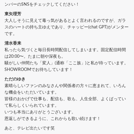
ンバーのSNSをチェックしてください！
東矢理芳
大人しそうに見えて毒っ気があるとよく言われるのですが、ガラ
スのハートの持ち主ゆえであり、チャッピー(chat GPT)がメンター
です。
清水香来
私ったら気づくと毎日長時間配信してしまいます。固定配信時間
は20:00〜。たまに朝や深夜も。
騒がしい仲間たち「変人」(通称「ここ族」)と私が待っています。
SHOWROOMでお待ちしています！
ただのゆき
素晴らしいファンのみなさんや関係者の方々に恵まれて、いろん
な機会をいただいています。
皆様のおかげで仕事も、配信も、歌も、人生全部、よくばってい
て私らしくいられています。
いつも本当にありがとうございます。
恩返しができるように、これからも歌い続けます！
あと、テレビ出たいです笑