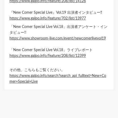
https://www.galpo.info/feature/208/list/14126
『New Comer Special Live』Vol.19 出演者インタビュー‼
https://www.galpo.info/feature/702/list/13977
「New Comer Special Live Vol.18」出演者アンケート・イン
タビュー!!
https://www.showroom-live.com/event/newcomerlivevol19
「New Comer Special Live Vol.18」ライブレポート
https://www.galpo.info/feature/208/list/12399
その他、こちらもご覧ください。
https://www.galpo.info/search?search_api_fulltext=New+Co
mer+Special+Live