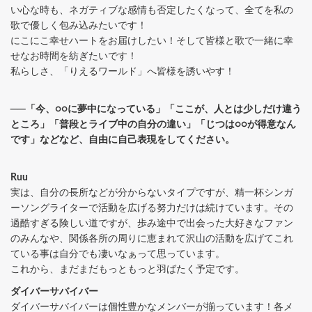
い心な時も、ネガティブな感情も否定したくなって、全てを私の
歌で優しく包み込みたいです！
にこにこ幸せハートをお届けしたい！そして皆様と歌で一緒に幸
せなお時間を紡ぎたいです！
私らしさ、「りえるワールド」へ皆様を誘いやす！
──「今、○○に夢中になっている」「ここが、人とは少しだけ違う
ところ」「普段とライブ中の自分の違い」「じつは○○が得意なん
です」などなど、自由に自己表現をしてください。
Ruu
実は、自分の長所などが分からないタイプですが、精一杯シンガ
ーソングライターで活動を広げる努力だけは続けています。その
過酷すぎる険しい道ですが、歩み途中で出会った大好きなファン
のみんなや、関係各所の周りに恵まれて沢山の活動を広げてこれ
ている事は自分でも凄いなぁって思っています。
これから、まだまだもっともっと羽ばたく予定です。
ダイバーサバイバー
ダイバーサバイバーは個性豊かなメンバーが揃っています！各メ