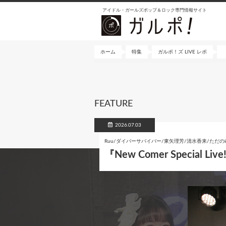
メ
アイドル・ガールズポップ＆ロック専門情報サイト
イ
ン
コ
ン
ホーム
特集
ガルポ！ズ LIVE レポ
テ
ン
ツ
に
FEATURE
移
動
2026.07.03
Ruu/ダイバーサバイバー/東矢理芳/清水香来/ただの
『New Comer Special 