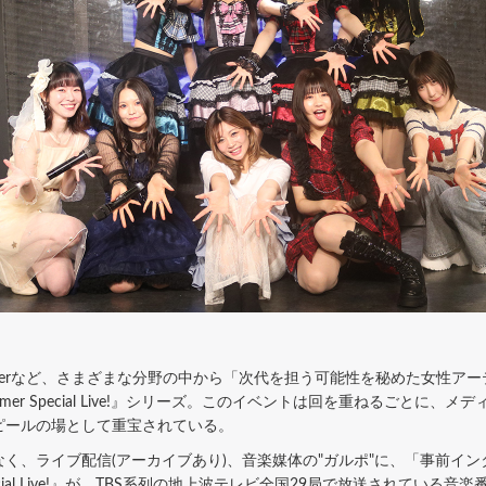
gerなど、さまざまな分野の中から「次代を担う可能性を秘めた女性ア
mer Special Live!』シリーズ。このイベントは回を重ねるごとに
ピールの場として重宝されている。
、ライブ配信(アーカイブあり)、音楽媒体の"ガルポ"に、「事前イ
cial Live!』が、TBS系列の地上波テレビ全国29局で放送されている音楽番組