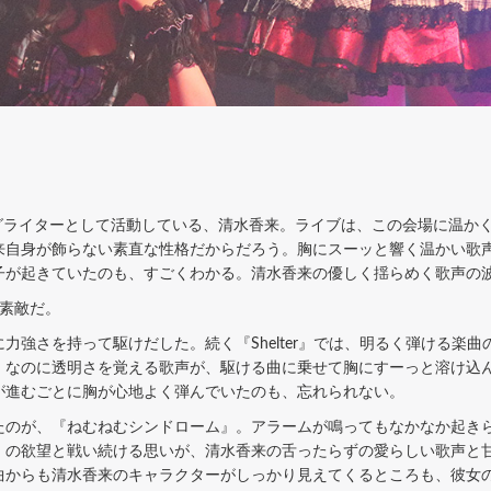
グライターとして活動している、清水香来。ライブは、この会場に温か
来自身が飾らない素直な性格だからだろう。胸にスーッと響く温かい歌
子が起きていたのも、すごくわかる。清水香来の優しく揺らめく歌声の
素敵だ。
強さを持って駆けだした。続く『Shelter』では、明るく弾ける楽
、なのに透明さを覚える歌声が、駆ける曲に乗せて胸にすーっと溶け込
が進むごとに胸が心地よく弾んでいたのも、忘れられない。
のが、『ねむねむシンドローム』。アラームが鳴ってもなかなか起き
）の欲望と戦い続ける思いが、清水香来の舌ったらずの愛らしい歌声と
曲からも清水香来のキャラクターがしっかり見えてくるところも、彼女