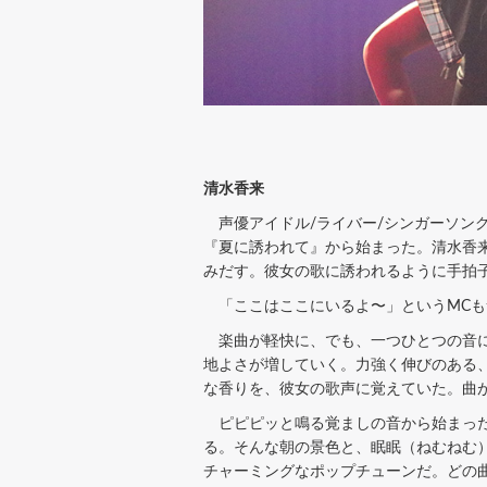
清水香来
声優アイドル/ライバー/シンガーソン
『夏に誘われて』から始まった。清水香
みだす。彼女の歌に誘われるように手拍
「ここはここにいるよ〜」というMCも
楽曲が軽快に、でも、一つひとつの音に力
地よさが増していく。力強く伸びのある
な香りを、彼女の歌声に覚えていた。曲
ピピピッと鳴る覚ましの音から始まった
る。そんな朝の景色と、眠眠（ねむねむ
チャーミングなポップチューンだ。どの