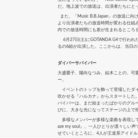
だ。地上波での放送は、出演者たちにと
また、「Music B.B.Japan」の
より出演者たちの放送時間が変わる仕組みと
内での放送時間にも差が生まれるところ
6月27日(土)にGOTANDA G4で行われた「Ne
るの6組が出演した。ここからは、当日
ダイバーサバイバー
大盛愛子、陽向なつみ、結木ことの、可
ー。
イベントのトップを飾って登場したダイ
吹かせる『ハルカナ』からスタートした
バイバーは、まだ始まったばかりのグル
びに、大きな光になってステージの上で
多様なメンバーが多様な楽曲を表現して
aze my soul』。一人ひとりが凛
せていくところに、4人が王道系アイド