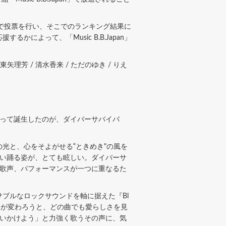
ャットで投票を行い、そこでのランキング結果に
よって、「Music B.B.Japan」
 / 東矢理芳 / 清水香来 / ただのゆき / りえ
まって誕生したのが、ダイバーサバイバ
光と、心をそよがせる“ときめき"の風を
歌い踊る姿が、とても眩しい。ダイバーサ
や歌声、パフォーマンスが一つに重なるた
ブルなロックサウンドを軸に据えた『Bl
ンスが変わろうと、どの曲でも愛らしさを見
追いかけよう」と力強く歌うその声に、気