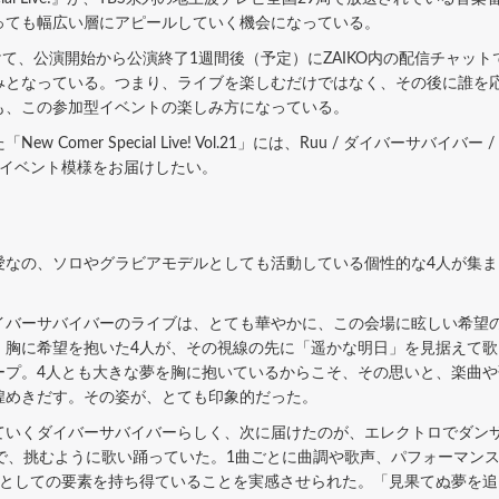
っても幅広い層にアピールしていく機会になっている。
放送に向けて、公演開始から公演終了1週間後（予定）にZAIKO内の配信チ
なっている。つまり、ライブを楽しむだけではなく、その後に誰を応援するかに
も、この参加型イベントの楽しみ方になっている。
w Comer Special Live! Vol.21」には、Ruu / ダイバーサバイバー
のイベント模様をお届けしたい。
愛なの、ソロやグラビアモデルとしても活動している個性的な4人が集
バーサバイバーのライブは、とても華やかに、この会場に眩しい希望の
。胸に希望を抱いた4人が、その視線の先に「遥かな明日」を見据えて
ープ。4人とも大きな夢を胸に抱いているからこそ、その思いと、楽曲
煌めきだす。その姿が、とても印象的だった。
いくダイバーサバイバーらしく、次に届けたのが、エレクトロでダンサ
々しい声で、挑むように歌い踊っていた。1曲ごとに曲調や歌声、パフォーマ
ルとしての要素を持ち得ていることを実感させられた。「見果てぬ夢を