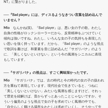
NT』に繋がりました。
──『Bad player』には、ディスるようなきつい言葉を詰め込んで
いません？
Mio
なんかね(笑)。『Bad player』は、悪い女の子の歌。わたし
自身の性格がロックンローラーだから、反骨精神をぶつけていく
傾向は強いですね。わたし、いろんな女の子の気持ちを表現した
い思いを強く持っています。だから、『Bad player』のような視点
で歌詞を書けば、和要素を音に詰め込んだ『サガリバナ』のよう
に、「美しくないといけない」という今の風潮をシニカルに表現
もしています。
──『サガリバナ』の視点は、すごく興味深かったです。
Mio
『サガリバナ』では、古の時代と今の時代の女の子の扱われ
方を重ねて表現しています。現代社会で生きていると、つねに
「美しくないといけない」みたいな風潮を感じますけど。それっ
て歴史を紐解けば、昔からずっとあったことじゃないですか。そ
ういう偏見のような視点で女の子を求めていく風潮の中でも、
「自分らしく輝ける場所をわたしは求めていくし、そうやって生