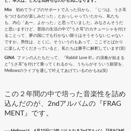
ど、本人は、どんな気持ちなのかも気になります。
Mio
初めてライブのサポートで入った日から、「じつは、うさ耳
をつけるのが楽しみだった」とおっしゃっていたから、私たち
も、内心「あー、よかった」と思っていました。みなさんそうだ
と思いますけど、普段の生活の中で"うさ耳"のカチューシャを付け
ることって、夢の国にでも行かない限りはそうそうないじゃない
ですか。男性は、とくに。そういうのもあって、ここぞとばかり
に楽しんでくださっていると、私たちは勝手に解釈しています(笑)
GINA
ファンの人たちだって、『Rabbit Love it!』の演奏が始まる
と"うさ耳"を付けて乗ってくれるから、うちらがそういう願望を、
Mellowsのライブを通して叶えてあげているのかもね(笑)
この２年間の中で培った音楽性を詰め
込んだのが、2ndアルバムの『FRAG
MENT』です。
──Mellowsは、6月10日に2年ぶりとなる2ndアルバム『FRAGME