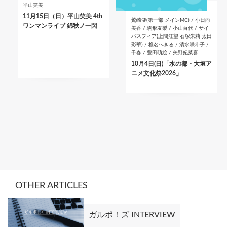
平山笑美
11月15日（日）平山笑美 4th
鷲崎健(第一部 メインMC) / 小日向
ワンマンライブ 錦秋ノ一閃
美香 / 駒形友梨 / 小山百代 / サイ
バスフィア(上間江望 石塚朱莉 太田
彩華) / 椎名へきる / 清水咲斗子 /
千春 / 豊田萌絵 / 矢野妃菜喜
10月4日(日)「水の都・大垣ア
ニメ文化祭2026」
OTHER ARTICLES
ガルポ！ズ INTERVIEW