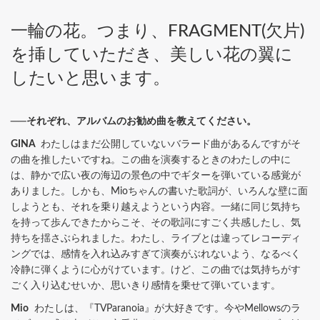
一輪の花。つまり、FRAGMENT(欠片)
を挿していただき、美しい花の翼に
したいと思います。
──それぞれ、アルバムのお勧め曲を教えてください。
GINA
わたしはまだ公開していないバラード曲があるんですがそ
の曲を推したいですね。この曲を演奏するときのわたしの中に
は、静かで広い夜の海辺の景色の中でギターを弾いている感覚が
ありました。しかも、Mioちゃんの書いた歌詞が、いろんな壁に面
しようとも、それを乗り越えようという内容。一緒に同じ気持ち
を持って歩んできたからこそ、その歌詞にすごく共感したし、気
持ちを揺さぶられました。わたし、ライブとは違ってレコーディ
ングでは、感情を入れ込みすぎて演奏がぶれないよう、なるべく
冷静に弾くように心がけています。けど、この曲では気持ちがす
ごく入り込むせいか、思いきり感情を乗せて弾いています。
Mio
わたしは、『TVParanoia』が大好きです。今やMellowsのラ