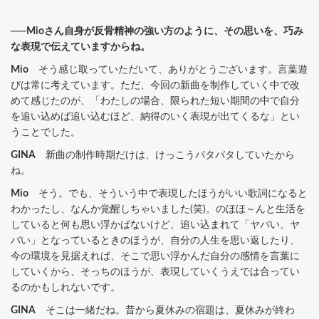
──Mioさん自身が反骨精神の強い方のように、その思いを、巧み
な表現で伝えていますからね。
Mio
そう感じ取っていただいて、ありがとうございます。言葉遊
びは常に考えています。ただ、今回の新曲を制作していく中で改
めて感じたのが、「わたしの場合、限られた短い期間の中で自分
を追い込めば追い込むほど、納得のいく表現が出てくるな」とい
うことでした。
GINA
新曲の制作時期だけは、けっこうバタバタしていたから
ね。
Mio
そう。でも、そういう中で表現したほうがいい歌詞になると
わかったし、なんか覚醒しちゃいました(笑)。のほほ～んと生活を
していると何も思い浮かばないけど、追い込まれて「ヤバい、ヤ
バい」となっているときのほうが、自分の人生を思い返したり、
今の環境を見据えれば、そこで思い浮かんだ自分の感情を言葉に
していくから、そっちのほうが、表現していくうえでは合ってい
るのかもしれないです。
GINA
そこは一緒だね。昔から夏休みの宿題は、夏休みが終わ