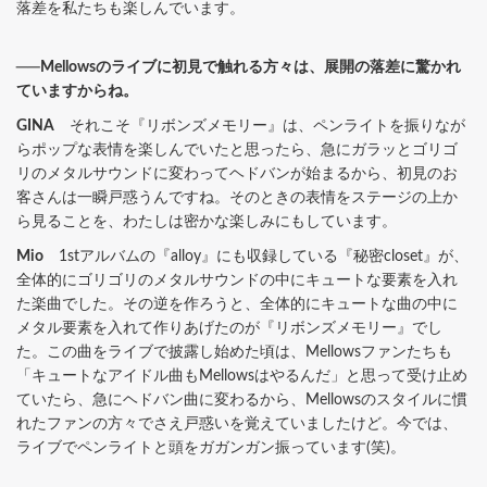
落差を私たちも楽しんでいます。
──Mellowsのライブに初見で触れる方々は、展開の落差に驚かれ
ていますからね。
GINA
それこそ『リボンズメモリー』は、ペンライトを振りなが
らポップな表情を楽しんでいたと思ったら、急にガラッとゴリゴ
リのメタルサウンドに変わってヘドバンが始まるから、初見のお
客さんは一瞬戸惑うんですね。そのときの表情をステージの上か
ら見ることを、わたしは密かな楽しみにもしています。
Mio
1stアルバムの『alloy』にも収録している『秘密closet』が、
全体的にゴリゴリのメタルサウンドの中にキュートな要素を入れ
た楽曲でした。その逆を作ろうと、全体的にキュートな曲の中に
メタル要素を入れて作りあげたのが『リボンズメモリー』でし
た。この曲をライブで披露し始めた頃は、Mellowsファンたちも
「キュートなアイドル曲もMellowsはやるんだ」と思って受け止め
ていたら、急にヘドバン曲に変わるから、Mellowsのスタイルに慣
れたファンの方々でさえ戸惑いを覚えていましたけど。今では、
ライブでペンライトと頭をガガンガン振っています(笑)。