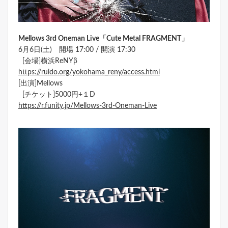
Mellows 3rd Oneman Live「Cute Metal FRAGMENT」
6月6日(土) 開場 17:00 / 開演 17:30
[会場]横浜ReNYβ
https://ruido.org/yokohama_reny/access.html
[出演]Mellows
[チケット]5000円+１D
https://r.funity.jp/Mellows-3rd-Oneman-Live