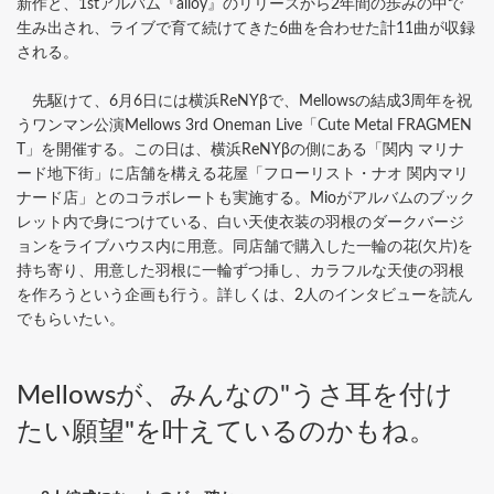
新作と、1stアルバム『alloy』のリリースから2年間の歩みの中で
生み出され、ライブで育て続けてきた6曲を合わせた計11曲が収録
される。
先駆けて、6月6日には横浜ReNYβで、Mellowsの結成3周年を祝
うワンマン公演Mellows 3rd Oneman Live「Cute Metal FRAGMEN
T」を開催する。この日は、横浜ReNYβの側にある「関内 マリナ
ード地下街」に店舗を構える花屋「フローリスト・ナオ 関内マリ
ナード店」とのコラボレートも実施する。Mioがアルバムのブック
レット内で身につけている、白い天使衣装の羽根のダークバージ
ョンをライブハウス内に用意。同店舗で購入した一輪の花(欠片)を
持ち寄り、用意した羽根に一輪ずつ挿し、カラフルな天使の羽根
を作ろうという企画も行う。詳しくは、2人のインタビューを読ん
でもらいたい。
Mellowsが、みんなの"うさ耳を付け
たい願望"を叶えているのかもね。