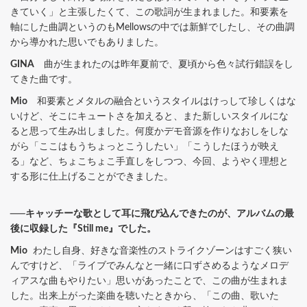
きていく」と主張したくて、この歌詞が生まれました。和要素を
軸にした曲調というのもMellowsの中では新鮮でしたし、その曲調
から導かれた思いでもありました。
GINA
曲が生まれたのは昨年夏前で、夏頃から色々試行錯誤をし
てきた曲です。
Mio
和要素とメタルの融合というスタイルはけっして珍しくはな
いけど、そこにキュートさを加えると、また新しいスタイルにな
ると思って生み出しました。何度かデモ音源を作りなおしをしな
がら「ここはもうちょっとこうしたい」「こうしたほうが映え
る」など、ちょこちょこ手直しをしつつ、今回、ようやく理想と
する形に仕上げることができました。
──キャッチーな歌として耳に飛び込んできたのが、アルバムの最
後に収録した『Still me』でした。
Mio
わたし自身、好きな音楽性のストライクゾーンはすごく狭い
んですけど、「ライブでみんなと一緒に口ずさめるようなメロデ
ィアスな曲もやりたい」思いがあったことで、この曲が生まれま
した。出来上がった楽曲を聴いたときから、「この曲、歌いた