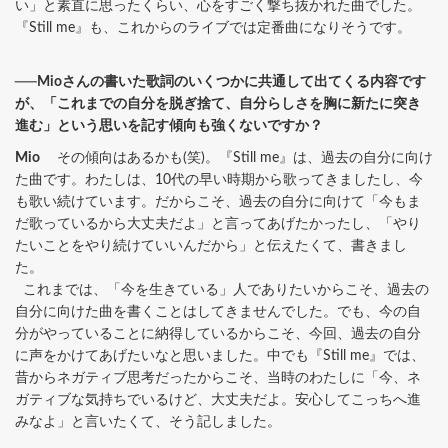
い」と素直に思ったくらい、心をすごく撃ち抜かれた曲でした。
『Still me』も、これからのライブでは定番曲になりそうです。
──Mioさんの書いた歌詞のいくつかに共通して出てくる内容です
が、「これまでの自分を脱ぎ捨て、自分らしさを胸に新たに突き
進む」という思いを記す傾向も強くないですか？
Mio
その傾向はあるかも(笑)。『Still me』は、過去の自分に向け
た曲です。わたしは、10代の早い時期から歌ってきましたし、今
も歌い続けています。だからこそ、過去の自分に向けて「今もま
だ歌っているから大丈夫だよ」と言ってあげたかったし、「やり
たいことをやり続けていいんだから」と伝えたくて、書きまし
た。
これまでは、「今を生きている」人でありたいからこそ、過去の
自分に向けた曲を書くことはしてきませんでした。でも、今の自
分がやっていることに納得しているからこそ、今回、過去の自分
に声をかけてあげたいなと思いました。中でも『Still me』では、
昔からネガティブ思考だったからこそ、当時のわたしに「今、ネ
ガティブな気持ちでいるけど、大丈夫だよ。安心してこっちへ進
みなよ」と言いたくて、そう記しました。