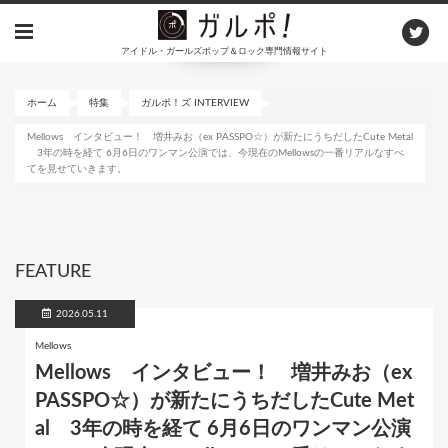
メ
イ
アイドル・ガールズポップ＆ロック専門情報サイト
ン
コ
ン
ホーム
特集
ガルポ！ズ INTERVIEW
テ
Mellows インタビュー！ 増井みお（ex PASSPO☆）が新たにうちだしたCute Metal
ン
3年の時を経て 6月6日のワンマン公演では、今現在のMellowsの一番リアルなすべ
ツ
てを見せていきます。
に
移
動
FEATURE
2026.05.11
Mellows
Mellows インタビュー！ 増井みお（ex
PASSPO☆）が新たにうちだしたCute Met
al 3年の時を経て 6月6日のワンマン公演