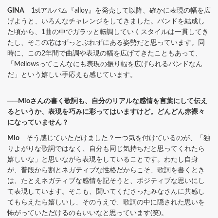
GINA
1stアルバム『alloy』を発売して以降、確かに表現の幅を広
げようと、いろんなチャレンジをしてきました。バンドを結成し
た頃から、1曲の中でガラッと転調していくスタイルは一貫してき
たし、そこの芯はずっとぶれずにある姿勢だと思っています。同
時に、この2年間で曲調や表現の幅を広げてきたこともあって、
「Mellowsってこんなにも表現の振り幅を広げられるバンドなん
だ」という嬉しい手応えも感じています。
──Mioさんの書く歌詞も、自分のリアルな感情を言葉にして伝え
るというか、表現を巧みに彩ってはいますけど。どんどん赤裸々
になっていません？
Mio
そう感じていただけました？一つ気を付けているのが、「独
りよがりな歌詞ではなく、自分も同じ気持ちだと思ってくれたら
嬉しいな」と思いながら表現をしていることです。わたし自身
が、普段から割とネガティブな性格だからこそ、歌詞を書くとき
は、たとえネガティブな感情を記そうと、ポジティブな思いにし
て表現しています。そこも、聞いてくださったみなさんに共感し
てもらえたら嬉しいし、そのうえで、歌詞の中に隠された思いを
怖がっていただけるのもいいなと思っています(笑)。