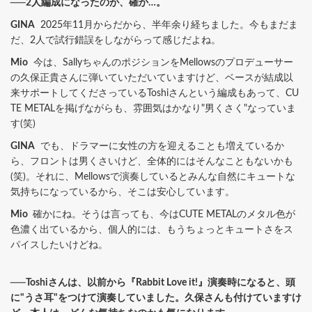
──2人編成になったのが、確か…。
GINA
2025年11月からだから、半年余り経ちました。今もまだま
だ、2人で試行錯誤をしながらって感じだよね。
Mio
今は、SallyちゃんのポジションをMellowsのプロデューサー
の久保正貴さんに弾いていただいていますけど、ベースが結成以
来サポートしてくださっているToshiさんという編成もあって、CU
TE METALを掲げながらも、雰囲気はかなり"男くさく"なっていま
す(笑)
GINA
でも、ドラマーに女性の方を迎えることも増えているか
ら、フロントは男くさいけど、全体的にはそんなこともないかも
(笑)。それに、Mellowsで演奏しているとみんな自然にキュートな
気持ちになっているから、そこは安心しています。
Mio
確かにね。そうは言っても、今はCUTE METALのメタル色が
色濃く出ているから、個人的には、もうちょっとキュートさをス
パイスしたいけどね。
──Toshiさんは、以前から『Rabbit Love it!』演奏時になると、頭
に"うさ耳"をつけて演奏していました。久保さんも付けていますけ