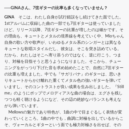
──GINAさん、7弦ギターの比率も多くなっていません？
GINA
そこは、わたし自身が試行錯誤をし続けてきた面でした。
1stアルバムに収録した曲の一部でも7弦ギターは使っていました
けど。リリース以降、7弦ギターの比重が増したのは確かです。そ
の理由も、キュートとメタルの境界線を考えていく中、Mioちゃん
自身の歌い方や歌声が、いわゆるメタル系のシンガーとは異なる
キュートな歌唱スタイルだし、彼女は、そこを突き詰めている。
だから、わたしはそこへ寄り添うのではなく、逆に行こう。つま
り、対極を目指そうと思うようになりました。そこから、チュー
ニングをがっつり下げた音を求め始めたことで、自然に7弦ギター
の比重も増えました。中でも『サガリバナ』のギターは、思いき
りキュートからかけ離れた重くてメタル色の強いギターを弾いて
いますし、そのコントラストが良い成果を生み出しました。『Still
me』のようにポップでメロディアスな曲の場合は、エグさを残し
つつも軽く聴けるようになど、その辺の絶妙なバランスも考えな
がら弾いています。
Mellowsの魅力であり特色が、1曲の中で目まぐるしく表情が変
わっていくところ。1曲の中でも，曲調に対極を出しているからこ
そ、ヴォーカルとギターという面でも極力対極さを出せば、その