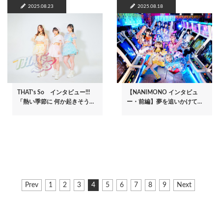
2025.08.23
2025.08.18
THAT's So インタビュー!!!
【NANIMONO インタビュ
「熱い季節に 何か起きそう…
ー・前編】夢を追いかけて…
ペ
前
Prev
ペ
1
ペ
2
ペ
3
カ
4
ペ
5
ペ
6
ペ
7
ペ
8
ペ
9
次
Next
ー
ペ
ー
ー
ー
レ
ー
ー
ー
ー
ー
ペ
ジ
ー
ジ
ジ
ジ
ン
ジ
ジ
ジ
ジ
ジ
ー
ジ
ト
ジ
送