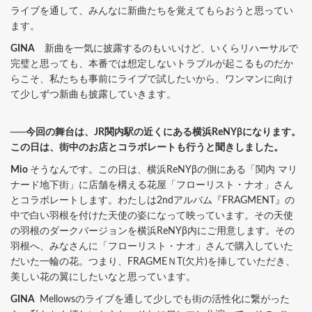
ライブを通して、みんなに新曲たちを覚えてもらおうと思ってい
ます。
GINA
新曲を一気に披露するのもいいけど、いくらリハーサルで
完璧と思っても、本番では想定しないトラブルが起こるものだか
らこそ、私たちも事前にライブで試したいから、ワンマンに向け
て少しずつ新曲も披露していきます。
──今回の舞台は、JR関内駅の近くにある横浜ReNYβになります。
この日は、街中のお店とコラボレートも行うと聞きしました。
Mio
そうなんです。この日は、横浜ReNYβの側にある「関内 マリ
ナード地下街」に店舗を構える花屋「フローリスト・ナオ」さん
とコラボレートします。わたしは2ndアルバム『FRAGMENT』の
中で白い羽根を付けた天使の姿になって映っています。その天使
の羽根のダークバージョンを横浜ReNYβ内にご用意します。その
羽根へ、みなさんに「フローリスト・ナオ」さんで購入していた
だいた一輪の花。つまり、FRAGMEＮT(欠片)を挿していただき、
美しい花の翼にしたいなと思っています。
GINA
Mellowsのライブを通して少しでも街の活性化に繋がった