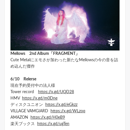
Mellows 2nd Album「FRAGMENT」
Cute Metalにエモさが加わった新たなMellowsの今の音を詰
め込んだ傑作
6/10 Relerse
現在予約受付中の法人様
Tower record
https://x.gd/UQD28
HMV
https://x.gd/m0Dne
ディスクユニオン
https://x.gd/eGkzz
VILLAGE VAMGIARD
https://x.gd/WLzoq
AMAZON
https://x.gd/H0eB9
楽天ブックス
https://x.gd/ugTen