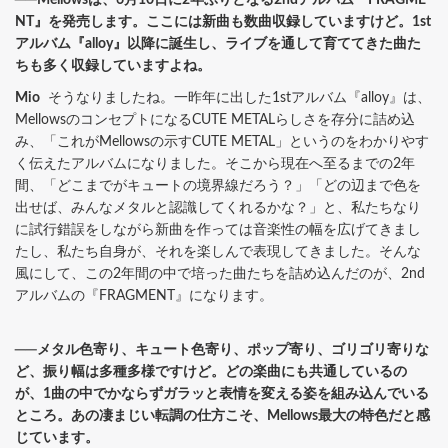
NT』を発売します。ここには新曲も数曲収録していますけど。1st
アルバム『alloy』以降に誕生し、ライブを通して育ててきた曲た
ちも多く収録していますよね。
Mio
そうなりましたね。一昨年に出した1stアルバム『alloy』は、
MellowsのコンセプトになるCUTE METALらしさを存分に詰め込
み、「これがMellowsの示すCUTE METAL」というのをわかりやす
く伝えたアルバムになりました。そこから現在へ至るまでの2年
間、「どこまでがキュートの境界線だろう？」「どの辺まで色を
出せば、みんなメタルと認識してくれるかな？」と、私たちなり
に試行錯誤をしながら新曲を作っては音楽性の幅を広げてきまし
たし、私たち自身が、それを楽しんで表現してきました。そんな
風にして、この2年間の中で培った曲たちを詰め込んだのが、2nd
アルバムの『FRAGMENT』になります。
──メタル色寄り、キュート色寄り、ポップ寄り、ゴリゴリ寄りな
ど、振り幅は多種多様ですけど。どの楽曲にも共通しているの
が、1曲の中でかならずガラッと表情を変える姿を組み込んでいる
ところ。あの凄まじい転調の仕方こそ、Mellows最大の特色だと感
じています。