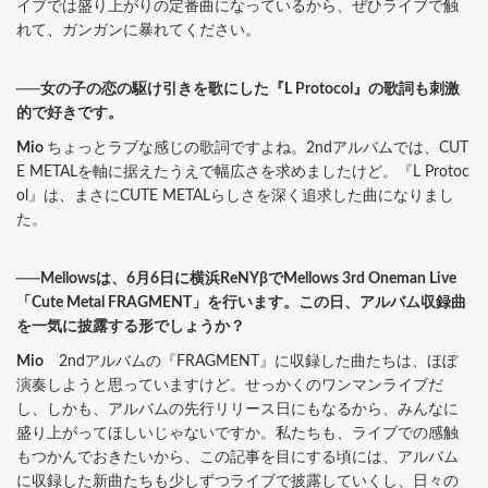
イブでは盛り上がりの定番曲になっているから、ぜひライブで触
れて、ガンガンに暴れてください。
──女の子の恋の駆け引きを歌にした『L Protocol』の歌詞も刺激
的で好きです。
Mio
ちょっとラブな感じの歌詞ですよね。2ndアルバムでは、CUT
E METALを軸に据えたうえで幅広さを求めましたけど。『L Protoc
ol』は、まさにCUTE METALらしさを深く追求した曲になりまし
た。
──Mellowsは、6月6日に横浜ReNYβでMellows 3rd Oneman Live
「Cute Metal FRAGMENT」を行います。この日、アルバム収録曲
を一気に披露する形でしょうか？
Mio
2ndアルバムの『FRAGMENT』に収録した曲たちは、ほぼ
演奏しようと思っていますけど。せっかくのワンマンライブだ
し、しかも、アルバムの先行リリース日にもなるから、みんなに
盛り上がってほしいじゃないですか。私たちも、ライブでの感触
もつかんでおきたいから、この記事を目にする頃には、アルバム
に収録した新曲たちも少しずつライブで披露していくし、日々の