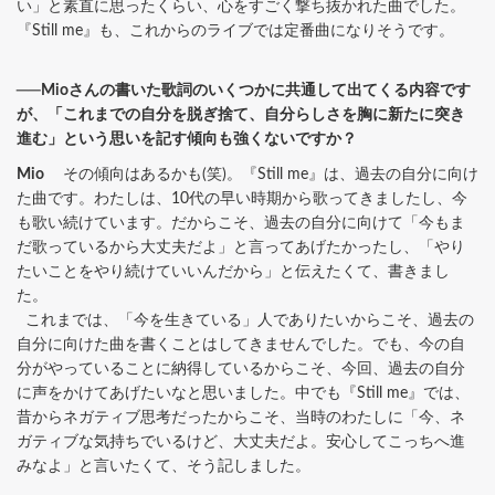
い」と素直に思ったくらい、心をすごく撃ち抜かれた曲でした。
『Still me』も、これからのライブでは定番曲になりそうです。
──Mioさんの書いた歌詞のいくつかに共通して出てくる内容です
が、「これまでの自分を脱ぎ捨て、自分らしさを胸に新たに突き
進む」という思いを記す傾向も強くないですか？
Mio
その傾向はあるかも(笑)。『Still me』は、過去の自分に向け
た曲です。わたしは、10代の早い時期から歌ってきましたし、今
も歌い続けています。だからこそ、過去の自分に向けて「今もま
だ歌っているから大丈夫だよ」と言ってあげたかったし、「やり
たいことをやり続けていいんだから」と伝えたくて、書きまし
た。
これまでは、「今を生きている」人でありたいからこそ、過去の
自分に向けた曲を書くことはしてきませんでした。でも、今の自
分がやっていることに納得しているからこそ、今回、過去の自分
に声をかけてあげたいなと思いました。中でも『Still me』では、
昔からネガティブ思考だったからこそ、当時のわたしに「今、ネ
ガティブな気持ちでいるけど、大丈夫だよ。安心してこっちへ進
みなよ」と言いたくて、そう記しました。