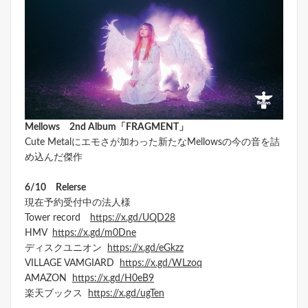
Mellows 2nd Album「FRAGMENT」
Cute Metalにエモさが加わった新たなMellowsの今の音を詰
め込んだ傑作
6/10 Relerse
現在予約受付中の法人様
Tower record
https://x.gd/UQD28
HMV
https://x.gd/m0Dne
ディスクユニオン
https://x.gd/eGkzz
VILLAGE VAMGIARD
https://x.gd/WLzoq
AMAZON
https://x.gd/H0eB9
楽天ブックス
https://x.gd/ugTen