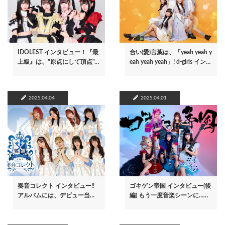
IDOLEST インタビュー！『最
合い(愛)言葉は、「yeah yeah y
上級』は、"原点にして頂点"…
eah yeah yeah」! d-girls イン…
2025.04.04
2025.04.01
奏音コレクト インタビュー!!
ゴキゲン帝国 インタビュー(後
アルバムには、デビュー当…
編) もう一度音楽シーンに……