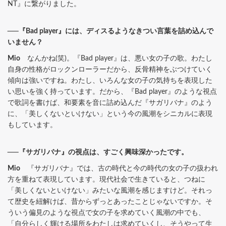
NT』に繋がりました。
──『Bad player』には、ディスるようなきつい言葉を詰め込んで
いません？
Mio
なんかね(笑)。『Bad player』は、悪い女の子の歌。わたし
自身の性格がロックンローラーだから、反骨精神をぶつけていく
傾向は強いですね。わたし、いろんな女の子の気持ちを表現した
い思いを強く持っています。だから、『Bad player』のような視点
で歌詞を書けば、和要素を音に詰め込んだ『サガリバナ』のよう
に、「美しくないといけない」という今の風潮をシニカルに表現
もしています。
──『サガリバナ』の視点は、すごく興味深かったです。
Mio
『サガリバナ』では、古の時代と今の時代の女の子の扱われ
方を重ねて表現しています。現代社会で生きていると、つねに
「美しくないといけない」みたいな風潮を感じますけど。それっ
て歴史を紐解けば、昔からずっとあったことじゃないですか。そ
ういう偏見のような視点で女の子を求めていく風潮の中でも、
「自分らしく輝ける場所をわたしは求めていくし、そうやって生