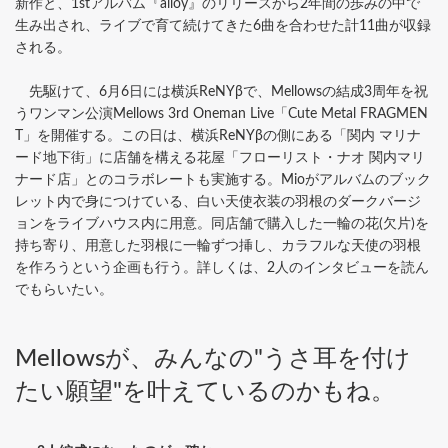
新作と、1stアルバム『alloy』のリリースから2年間の歩みの中で
生み出され、ライブで育て続けてきた6曲を合わせた計11曲が収録
される。
先駆けて、6月6日には横浜ReNYβで、Mellowsの結成3周年を祝
うワンマン公演Mellows 3rd Oneman Live「Cute Metal FRAGMEN
T」を開催する。この日は、横浜ReNYβの側にある「関内 マリナ
ード地下街」に店舗を構える花屋「フローリスト・ナオ 関内マリ
ナード店」とのコラボレートも実施する。Mioがアルバムのブック
レット内で身につけている、白い天使衣装の羽根のダークバージ
ョンをライブハウス内に用意。同店舗で購入した一輪の花(欠片)を
持ち寄り、用意した羽根に一輪ずつ挿し、カラフルな天使の羽根
を作ろうという企画も行う。詳しくは、2人のインタビューを読ん
でもらいたい。
Mellowsが、みんなの"うさ耳を付け
たい願望"を叶えているのかもね。