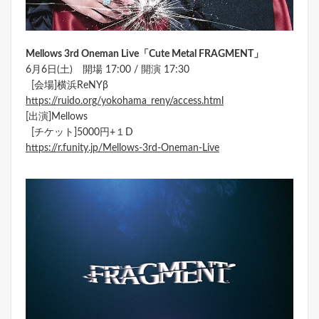
Mellows 3rd Oneman Live「Cute Metal FRAGMENT」
6月6日(土) 開場 17:00 / 開演 17:30
[会場]横浜ReNYβ
https://ruido.org/yokohama_reny/access.html
[出演]Mellows
[チケット]5000円+１D
https://r.funity.jp/Mellows-3rd-Oneman-Live