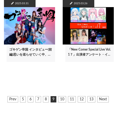
2025.03.31
2025.03.26
ゴキゲン帝国 インタビュー(前
「New Comer Special Live Vol.
編)思いを巡らせていく中、…
1７」出演者アンケート・イ…
ペ
前
Prev
ペ
5
ペ
6
ペ
7
ペ
8
カ
9
ペ
10
ペ
11
ペ
12
ペ
13
次
Next
ー
ペ
ー
ー
ー
ー
レ
ー
ー
ー
ー
ペ
ジ
ー
ジ
ジ
ジ
ジ
ン
ジ
ジ
ジ
ジ
ー
ジ
ト
ジ
送