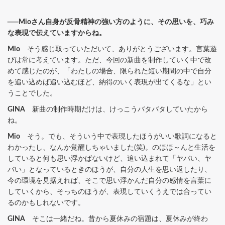
──Mioさん自身が反骨精神の強い方のように、その思いを、巧み
な表現で伝えていますからね。
Mio
そう感じ取っていただいて、ありがとうございます。言葉遊
びは常に考えています。ただ、今回の新曲を制作していく中で改
めて感じたのが、「わたしの場合、限られた短い期間の中で自分
を追い込めば追い込むほど、納得のいく表現が出てくるな」とい
うことでした。
GINA
新曲の制作時期だけは、けっこうバタバタしていたから
ね。
Mio
そう。でも、そういう中で表現したほうがいい歌詞になると
わかったし、なんか覚醒しちゃいました(笑)。のほほ～んと生活を
していると何も思い浮かばないけど、追い込まれて「ヤバい、ヤ
バい」となっているときのほうが、自分の人生を思い返したり、
今の環境を見据えれば、そこで思い浮かんだ自分の感情を言葉に
していくから、そっちのほうが、表現していくうえでは合ってい
るのかもしれないです。
GINA
そこは一緒だね。昔から夏休みの宿題は、夏休みが終わ