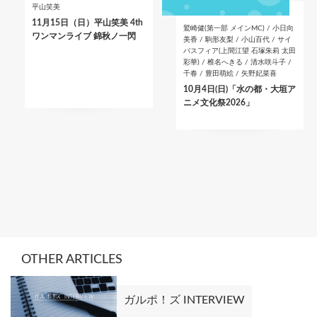
平山笑美
11月15日（日）平山笑美 4th
鷲崎健(第一部 メインMC) / 小日向
ワンマンライブ 錦秋ノ一閃
美香 / 駒形友梨 / 小山百代 / サイ
バスフィア(上間江望 石塚朱莉 太田
彩華) / 椎名へきる / 清水咲斗子 /
千春 / 豊田萌絵 / 矢野妃菜喜
10月4日(日)「水の都・大垣ア
ニメ文化祭2026」
OTHER ARTICLES
ガルポ！ズ INTERVIEW