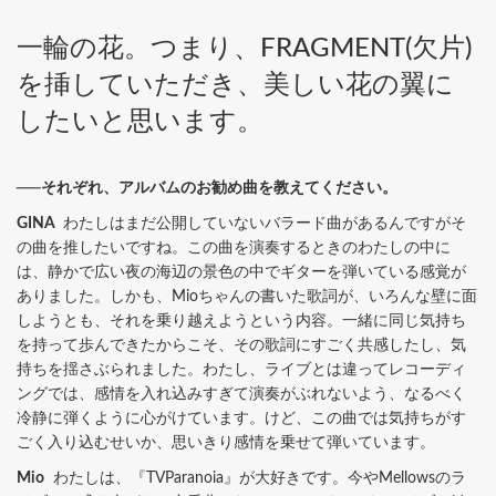
一輪の花。つまり、FRAGMENT(欠片)
を挿していただき、美しい花の翼に
したいと思います。
──それぞれ、アルバムのお勧め曲を教えてください。
GINA
わたしはまだ公開していないバラード曲があるんですがそ
の曲を推したいですね。この曲を演奏するときのわたしの中に
は、静かで広い夜の海辺の景色の中でギターを弾いている感覚が
ありました。しかも、Mioちゃんの書いた歌詞が、いろんな壁に面
しようとも、それを乗り越えようという内容。一緒に同じ気持ち
を持って歩んできたからこそ、その歌詞にすごく共感したし、気
持ちを揺さぶられました。わたし、ライブとは違ってレコーディ
ングでは、感情を入れ込みすぎて演奏がぶれないよう、なるべく
冷静に弾くように心がけています。けど、この曲では気持ちがす
ごく入り込むせいか、思いきり感情を乗せて弾いています。
Mio
わたしは、『TVParanoia』が大好きです。今やMellowsのラ