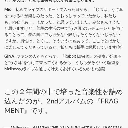
ど、本人は、どんな気持ちなのかも気になります。
Mio
初めてライブのサポートで入った日から、「じつは、うさ耳
をつけるのが楽しみだった」とおっしゃっていたから、私たち
も、内心「あー、よかった」と思っていました。みなさんそうだ
と思いますけど、普段の生活の中で"うさ耳"のカチューシャを付け
ることって、夢の国にでも行かない限りはそうそうないじゃない
ですか。男性は、とくに。そういうのもあって、ここぞとばかり
に楽しんでくださっていると、私たちは勝手に解釈しています(笑)
GINA
ファンの人たちだって、『Rabbit Love it!』の演奏が始まる
と"うさ耳"を付けて乗ってくれるから、うちらがそういう願望を、
Mellowsのライブを通して叶えてあげているのかもね(笑)
この２年間の中で培った音楽性を詰め
込んだのが、2ndアルバムの『FRAG
MENT』です。
──Mellowsは、6月10日に2年ぶりとなる2ndアルバム『FRAGME