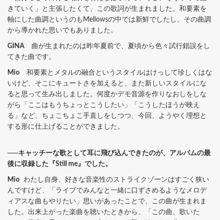
きていく」と主張したくて、この歌詞が生まれました。和要素を
軸にした曲調というのもMellowsの中では新鮮でしたし、その曲調
から導かれた思いでもありました。
GINA
曲が生まれたのは昨年夏前で、夏頃から色々試行錯誤をし
てきた曲です。
Mio
和要素とメタルの融合というスタイルはけっして珍しくはな
いけど、そこにキュートさを加えると、また新しいスタイルにな
ると思って生み出しました。何度かデモ音源を作りなおしをしな
がら「ここはもうちょっとこうしたい」「こうしたほうが映え
る」など、ちょこちょこ手直しをしつつ、今回、ようやく理想と
する形に仕上げることができました。
──キャッチーな歌として耳に飛び込んできたのが、アルバムの最
後に収録した『Still me』でした。
Mio
わたし自身、好きな音楽性のストライクゾーンはすごく狭い
んですけど、「ライブでみんなと一緒に口ずさめるようなメロデ
ィアスな曲もやりたい」思いがあったことで、この曲が生まれま
した。出来上がった楽曲を聴いたときから、「この曲、歌いた