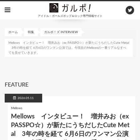
メ
イ
アイドル・ガールズポップ＆ロック専門情報サイト
ン
コ
ン
ホーム
特集
ガルポ！ズ INTERVIEW
テ
Mellows インタビュー！ 増井みお（ex PASSPO☆）が新たにうちだしたCute Metal
ン
3年の時を経て 6月6日のワンマン公演では、今現在のMellowsの一番リアルなすべ
ツ
てを見せていきます。
に
移
動
FEATURE
2026.05.11
Mellows
Mellows インタビュー！ 増井みお（ex
PASSPO☆）が新たにうちだしたCute Met
al 3年の時を経て 6月6日のワンマン公演