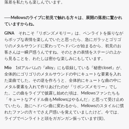
落差を私たちも楽しんでいます。
──Mellowsのライブに初見で触れる方々は、展開の落差に驚かれ
ていますからね。
GINA
それこそ『リボンズメモリー』は、ペンライトを振りなが
らポップな表情を楽しんでいたと思ったら、急にガラッとゴリゴ
リのメタルサウンドに変わってヘドバンが始まるから、初見のお
客さんは一瞬戸惑うんですね。そのときの表情をステージの上か
ら見ることを、わたしは密かな楽しみにもしています。
Mio
1stアルバムの『alloy』にも収録している『秘密closet』が、
全体的にゴリゴリのメタルサウンドの中にキュートな要素を入れ
た楽曲でした。その逆を作ろうと、全体的にキュートな曲の中に
メタル要素を入れて作りあげたのが『リボンズメモリー』でし
た。この曲をライブで披露し始めた頃は、Mellowsファンたちも
「キュートなアイドル曲もMellowsはやるんだ」と思って受け止め
ていたら、急にヘドバン曲に変わるから、Mellowsのスタイルに慣
れたファンの方々でさえ戸惑いを覚えていましたけど。今では、
ライブでペンライトと頭をガガンガン振っています(笑)。