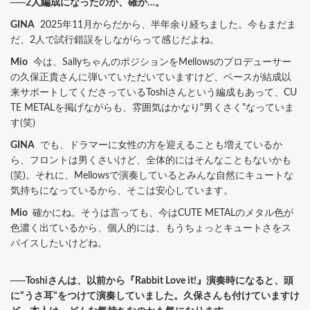
──2人編成になったのが、確か…。
GINA
2025年11月からだから、半年余り経ちました。今もまだま
だ、2人で試行錯誤をしながらって感じだよね。
Mio
今は、SallyちゃんのポジションをMellowsのプロデューサー
の久保正貴さんに弾いていただいていますけど、ベースが結成以
来サポートしてくださっているToshiさんという編成もあって、CU
TE METALを掲げながらも、雰囲気はかなり"男くさく"なっていま
す(笑)
GINA
でも、ドラマーに女性の方を迎えることも増えているか
ら、フロントは男くさいけど、全体的にはそんなこともないかも
(笑)。それに、Mellowsで演奏しているとみんな自然にキュートな
気持ちになっているから、そこは安心しています。
Mio
確かにね。そうは言っても、今はCUTE METALのメタル色が
色濃く出ているから、個人的には、もうちょっとキュートさをス
パイスしたいけどね。
──Toshiさんは、以前から『Rabbit Love it!』演奏時になると、頭
に"うさ耳"をつけて演奏していました。久保さんも付けていますけ