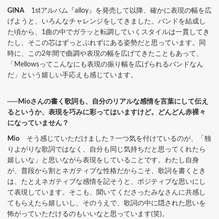
GINA
1stアルバム『alloy』を発売して以降、確かに表現の幅を広
げようと、いろんなチャレンジをしてきました。バンドを結成し
た頃から、1曲の中でガラッと転調していくスタイルは一貫してき
たし、そこの芯はずっとぶれずにある姿勢だと思っています。同
時に、この2年間で曲調や表現の幅を広げてきたこともあって、
「Mellowsってこんなにも表現の振り幅を広げられるバンドなん
だ」という嬉しい手応えも感じています。
──Mioさんの書く歌詞も、自分のリアルな感情を言葉にして伝え
るというか、表現を巧みに彩ってはいますけど。どんどん赤裸々
になっていません？
Mio
そう感じていただけました？一つ気を付けているのが、「独
りよがりな歌詞ではなく、自分も同じ気持ちだと思ってくれたら
嬉しいな」と思いながら表現をしていることです。わたし自身
が、普段から割とネガティブな性格だからこそ、歌詞を書くとき
は、たとえネガティブな感情を記そうと、ポジティブな思いにし
て表現しています。そこも、聞いてくださったみなさんに共感し
てもらえたら嬉しいし、そのうえで、歌詞の中に隠された思いを
怖がっていただけるのもいいなと思っています(笑)。