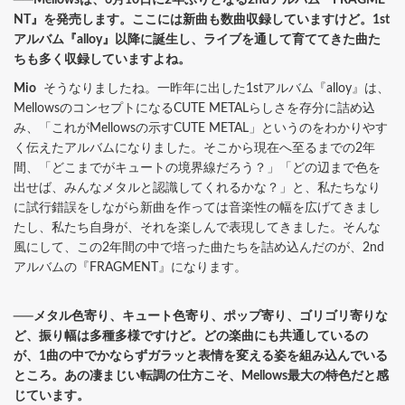
NT』を発売します。ここには新曲も数曲収録していますけど。1st
アルバム『alloy』以降に誕生し、ライブを通して育ててきた曲た
ちも多く収録していますよね。
Mio
そうなりましたね。一昨年に出した1stアルバム『alloy』は、
MellowsのコンセプトになるCUTE METALらしさを存分に詰め込
み、「これがMellowsの示すCUTE METAL」というのをわかりやす
く伝えたアルバムになりました。そこから現在へ至るまでの2年
間、「どこまでがキュートの境界線だろう？」「どの辺まで色を
出せば、みんなメタルと認識してくれるかな？」と、私たちなり
に試行錯誤をしながら新曲を作っては音楽性の幅を広げてきまし
たし、私たち自身が、それを楽しんで表現してきました。そんな
風にして、この2年間の中で培った曲たちを詰め込んだのが、2nd
アルバムの『FRAGMENT』になります。
──メタル色寄り、キュート色寄り、ポップ寄り、ゴリゴリ寄りな
ど、振り幅は多種多様ですけど。どの楽曲にも共通しているの
が、1曲の中でかならずガラッと表情を変える姿を組み込んでいる
ところ。あの凄まじい転調の仕方こそ、Mellows最大の特色だと感
じています。