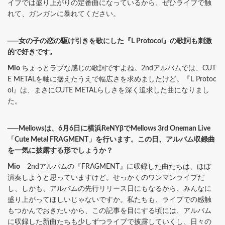
イブでは盛り上がりの定番曲になっているから、ぜひライブで触
れて、ガンガンに暴れてください。
──女の子の恋の駆け引きを歌にした『L Protocol』の歌詞も刺激
的で好きです。
Mio
ちょっとラブな感じの歌詞ですよね。2ndアルバムでは、CUT
E METALを軸に据えたうえで幅広さを求めましたけど。『L Protoc
ol』は、まさにCUTE METALらしさを深く追求した曲になりまし
た。
──Mellowsは、6月6日に横浜ReNYβでMellows 3rd Oneman Live
「Cute Metal FRAGMENT」を行います。この日、アルバム収録曲
を一気に披露する形でしょうか？
Mio
2ndアルバムの『FRAGMENT』に収録した曲たちは、ほぼ
演奏しようと思っていますけど。せっかくのワンマンライブだ
し、しかも、アルバムの先行リリース日にもなるから、みんなに
盛り上がってほしいじゃないですか。私たちも、ライブでの感触
もつかんでおきたいから、この記事を目にする頃には、アルバム
に収録した新曲たちも少しずつライブで披露していくし、日々の