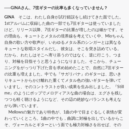
──GINAさん、7弦ギターの比率も多くなっていません？
GINA
そこは、わたし自身が試行錯誤をし続けてきた面でした。
1stアルバムに収録した曲の一部でも7弦ギターは使っていました
けど。リリース以降、7弦ギターの比重が増したのは確かです。そ
の理由も、キュートとメタルの境界線を考えていく中、Mioちゃん
自身の歌い方や歌声が、いわゆるメタル系のシンガーとは異なる
キュートな歌唱スタイルだし、彼女は、そこを突き詰めている。
だから、わたしはそこへ寄り添うのではなく、逆に行こう。つま
り、対極を目指そうと思うようになりました。そこから、チュー
ニングをがっつり下げた音を求め始めたことで、自然に7弦ギター
の比重も増えました。中でも『サガリバナ』のギターは、思いき
りキュートからかけ離れた重くてメタル色の強いギターを弾いて
いますし、そのコントラストが良い成果を生み出しました。『Still
me』のようにポップでメロディアスな曲の場合は、エグさを残し
つつも軽く聴けるようになど、その辺の絶妙なバランスも考えな
がら弾いています。
Mellowsの魅力であり特色が、1曲の中で目まぐるしく表情が変
わっていくところ。1曲の中でも，曲調に対極を出しているからこ
そ、ヴォーカルとギターという面でも極力対極さを出せば、その