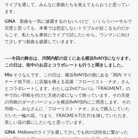
ライブを通して、みんなに新曲たちを覚えてもらおうと思ってい
ます。
GINA
新曲を一気に披露するのもいいけど、いくらリハーサルで
完璧と思っても、本番では想定しないトラブルが起こるものだか
らこそ、私たちも事前にライブで試したいから、ワンマンに向け
て少しずつ新曲も披露していきます。
──今回の舞台は、JR関内駅の近くにある横浜ReNYβになります。
この日は、街中のお店とコラボレートも行うと聞きしました。
Mio
そうなんです。この日は、横浜ReNYβの側にある「関内 マリ
ナード地下街」に店舗を構える花屋「フローリスト・ナオ」さん
とコラボレートします。わたしは2ndアルバム『FRAGMENT』の
中で白い羽根を付けた天使の姿になって映っています。その天使
の羽根のダークバージョンを横浜ReNYβ内にご用意します。その
羽根へ、みなさんに「フローリスト・ナオ」さんで購入していた
だいた一輪の花。つまり、FRAGMEＮT(欠片)を挿していただき、
美しい花の翼にしたいなと思っています。
GINA
Mellowsのライブを通して少しでも街の活性化に繋がった