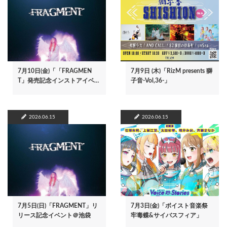
7月10日(金)「「FRAGMEN
7月9日 (木)「RizM presents 獅
T」発売記念インストアイベ…
子音-Vol,36-」
2026.06.15
2026.06.15
7月5日(日)「FRAGMENT」リ
7月3日(金)「ボイスト音楽祭
リース記念イベント＠池袋
牢毒蝶&サイバスフィア」