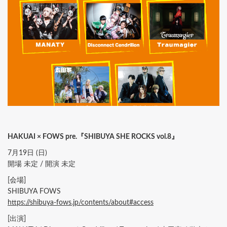
HAKUAI × FOWS pre.『SHIBUYA SHE ROCKS vol.8』
7月19日 (日)
開場 未定 / 開演 未定
[会場]
SHIBUYA FOWS
https://shibuya-fows.jp/contents/about#access
[出演]