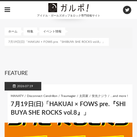
メ
イ
アイドル・ガールズポップ＆ロック専門情報サイト
ン
コ
ン
ホーム
特集
イベント情報
テ
7月19日(日)「HAKUAI × FOWS pre.『SHIBUYA SHE ROCKS vol.8』」
ン
ツ
に
移
動
FEATURE
2026.07.19
MANATY / Disconnect Cendrillon / Traumagier / 太田家 / 蛍光クジラ / …and more！
7月19日(日)「HAKUAI × FOWS pre.『SHI
BUYA SHE ROCKS vol.8』」