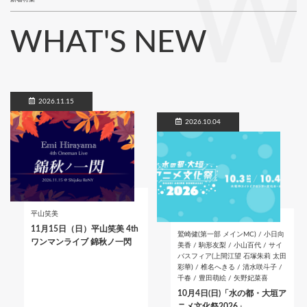
W
WHAT'S NEW
2026.11.15
2026.10.04
平山笑美
11月15日（日）平山笑美 4th
鷲崎健(第一部 メインMC) / 小日向
ワンマンライブ 錦秋ノ一閃
美香 / 駒形友梨 / 小山百代 / サイ
バスフィア(上間江望 石塚朱莉 太田
彩華) / 椎名へきる / 清水咲斗子 /
千春 / 豊田萌絵 / 矢野妃菜喜
10月4日(日)「水の都・大垣ア
ニメ文化祭2026」