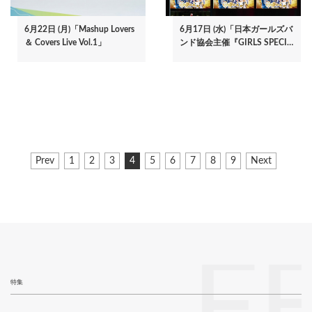
6月22日 (月)「Mashup Lovers
6月17日 (水)「日本ガールズバ
＆ Covers Live Vol.1」
ンド協会主催『GIRLS SPECI…
ペ
前
Prev
ペ
1
ペ
2
ペ
3
カ
4
ペ
5
ペ
6
ペ
7
ペ
8
ペ
9
次
Next
ー
ペ
ー
ー
ー
レ
ー
ー
ー
ー
ー
ペ
ジ
ー
ジ
ジ
ジ
ン
ジ
ジ
ジ
ジ
ジ
ー
ジ
ト
ジ
送
ペ
り
ー
ジ
F
特集