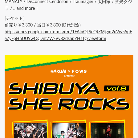
MANATY / Disconnect Cendrillon / Traumagier / 太田家 / 蛍光クジ
ラ / …and more！
[チケット]
前売り￥3,300 / 当日￥3,800 (D代別途)
https://docs.google.com/forms/d/e/1FAIpQLSeQJZMjgm2uVw55pF
aZyFpHhUU9wQgDntZW-Vv82dshpZH1fg/viewform