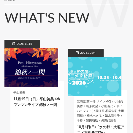
W
WHAT'S NEW
2026.11.15
2026.10.04
平山笑美
11月15日（日）平山笑美 4th
鷲崎健(第一部 メインMC) / 小日向
ワンマンライブ 錦秋ノ一閃
美香 / 駒形友梨 / 小山百代 / サイ
バスフィア(上間江望 石塚朱莉 太田
彩華) / 椎名へきる / 清水咲斗子 /
千春 / 豊田萌絵 / 矢野妃菜喜
10月4日(日)「水の都・大垣ア
ニメ文化祭2026」