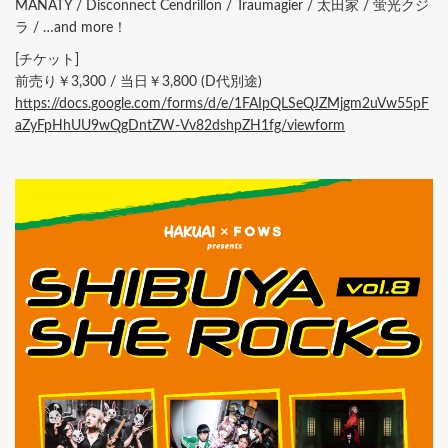
MANATY / Disconnect Cendrillon / Traumagier / 太田家 / 蛍光クジ
ラ / …and more！
[チケット]
前売り￥3,300 / 当日￥3,800 (D代別途)
https://docs.google.com/forms/d/e/1FAIpQLSeQJZMjgm2uVw55pF
aZyFpHhUU9wQgDntZW-Vv82dshpZH1fg/viewform