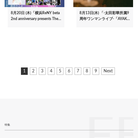
8月20日 (木)「横浜ReNY beta
8月13日(木) 「-太田彩華所属9
2nd anniversary presents The…
周年ワンマンライブ-「AYAK…
ペ
カ
1
ペ
2
ペ
3
ペ
4
ペ
5
ペ
6
ペ
7
ペ
8
ペ
9
次
Next
ー
レ
ー
ー
ー
ー
ー
ー
ー
ー
ペ
ジ
ン
ジ
ジ
ジ
ジ
ジ
ジ
ジ
ジ
ー
ト
ジ
送
ペ
り
ー
ジ
F
特集