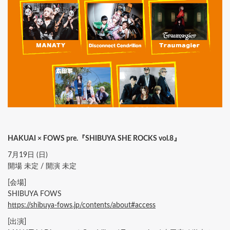
HAKUAI × FOWS pre.『SHIBUYA SHE ROCKS vol.8』
7月19日 (日)
開場 未定 / 開演 未定
[会場]
SHIBUYA FOWS
https://shibuya-fows.jp/contents/about#access
[出演]