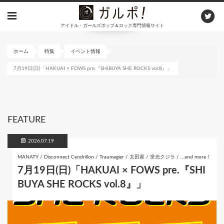
メ
イ
アイドル・ガールズポップ＆ロック専門情報サイト
ン
コ
ン
ホーム
特集
イベント情報
テ
7月19日(日)「HAKUAI × FOWS pre.『SHIBUYA SHE ROCKS vol.8』」
ン
ツ
に
移
動
FEATURE
2026.07.19
MANATY / Disconnect Cendrillon / Traumagier / 太田家 / 蛍光クジラ / …and more！
7月19日(日)「HAKUAI × FOWS pre.『SHI
BUYA SHE ROCKS vol.8』」