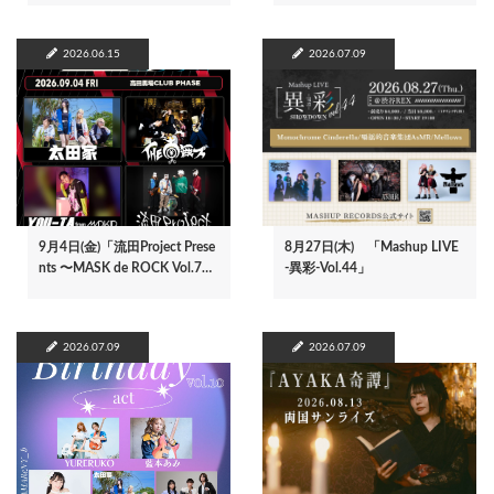
2026.06.15
2026.07.09
9月4日(金)「流田Project Prese
8月27日(木) 「Mashup LIVE
nts 〜MASK de ROCK Vol.7…
-異彩-Vol.44」
2026.07.09
2026.07.09