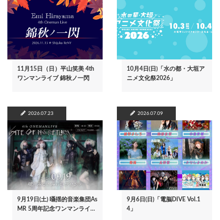
11月15日（日）平山笑美 4th
10月4日(日)「水の都・大垣ア
ワンマンライブ 錦秋ノ一閃
ニメ文化祭2026」
2026.07.23
2026.07.09
9月19日(土) 囁揺的音楽集団As
9月6日(日)「電脳DIVE Vol.1
MR 5周年記念ワンマンライ…
4」