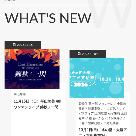
W
WHAT'S NEW
2026.11.15
2026.10.04
平山笑美
11月15日（日）平山笑美 4th
鷲崎健(第一部 メインMC) / 小日向
ワンマンライブ 錦秋ノ一閃
美香 / 駒形友梨 / 小山百代 / サイ
バスフィア(上間江望 石塚朱莉 太田
彩華) / 椎名へきる / 清水咲斗子 /
千春 / 豊田萌絵 / 矢野妃菜喜
10月4日(日)「水の都・大垣ア
ニメ文化祭2026」