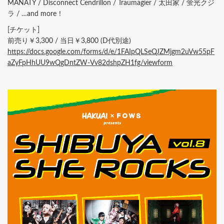
MANATY / Disconnect Cendrillon / Traumagier / 太田家 / 蛍光クジ
ラ / …and more！
[チケット]
前売り￥3,300 / 当日￥3,800 (D代別途)
https://docs.google.com/forms/d/e/1FAIpQLSeQJZMjgm2uVw55pF
aZyFpHhUU9wQgDntZW-Vv82dshpZH1fg/viewform