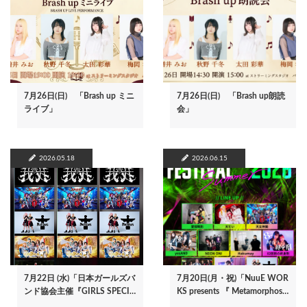
7月26日(日) 「Brash up ミニ
7月26日(日) 「Brash up朗読
ライブ」
会」
2026.05.18
2026.06.15
7月22日 (水)「日本ガールズバ
7月20日(月・祝)「NuuE WOR
ンド協会主催『GIRLS SPECI…
KS presents 『 Metamorphos…