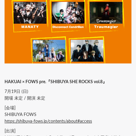
HAKUAI × FOWS pre.『SHIBUYA SHE ROCKS vol.8』
7月19日 (日)
開場 未定 / 開演 未定
[会場]
SHIBUYA FOWS
https://shibuya-fows.jp/contents/about#access
[出演]