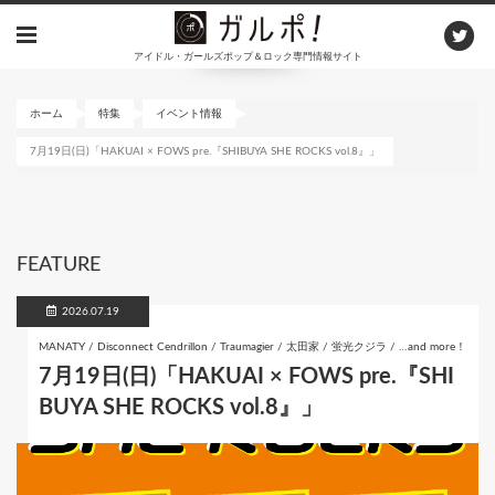
メ
イ
アイドル・ガールズポップ＆ロック専門情報サイト
ン
コ
ン
ホーム
特集
イベント情報
テ
7月19日(日)「HAKUAI × FOWS pre.『SHIBUYA SHE ROCKS vol.8』」
ン
ツ
に
移
動
FEATURE
2026.07.19
MANATY / Disconnect Cendrillon / Traumagier / 太田家 / 蛍光クジラ / …and more！
7月19日(日)「HAKUAI × FOWS pre.『SHI
BUYA SHE ROCKS vol.8』」