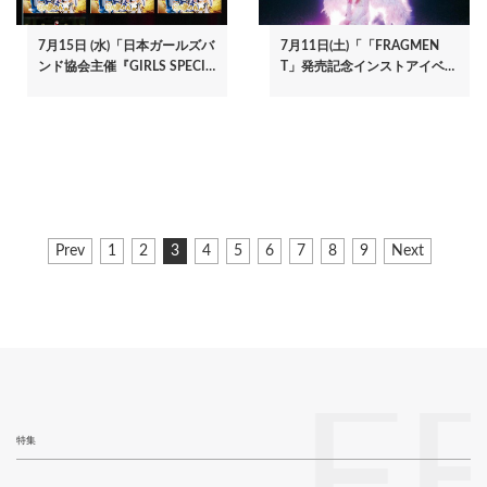
7月15日 (水)「日本ガールズバ
7月11日(土)「「FRAGMEN
ンド協会主催『GIRLS SPECI…
T」発売記念インストアイベ…
ペ
前
Prev
ペ
1
ペ
2
カ
3
ペ
4
ペ
5
ペ
6
ペ
7
ペ
8
ペ
9
次
Next
ー
ペ
ー
ー
レ
ー
ー
ー
ー
ー
ー
ペ
ジ
ー
ジ
ジ
ン
ジ
ジ
ジ
ジ
ジ
ジ
ー
ジ
ト
ジ
送
ペ
り
ー
ジ
F
特集