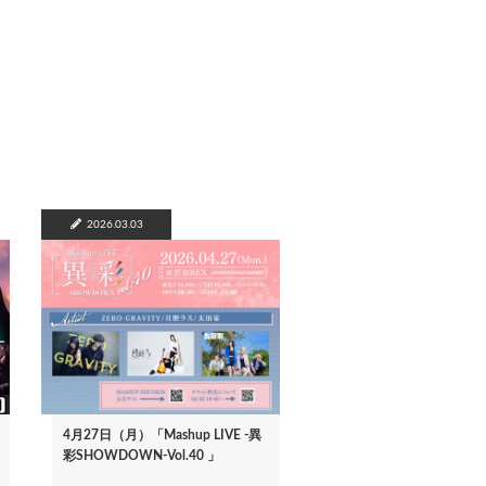
2026.03.03
4月27日（月）「Mashup LIVE -異
彩SHOWDOWN-Vol.40 」