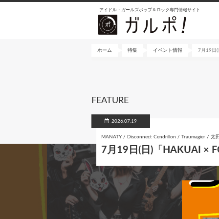
メ
アイドル・ガールズポップ＆ロック専門情報サイト
イ
ン
コ
ン
ホーム
特集
イベント情報
7月19日(日
テ
ン
ツ
に
FEATURE
移
動
2026.07.19
MANATY / Disconnect Cendrillon / Traumagier
7月19日(日)「HAKUAI × FO