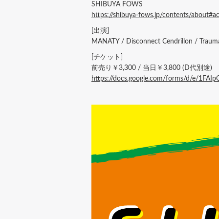
SHIBUYA FOWS
https://shibuya-fows.jp/contents/about#a
[出演]
MANATY / Disconnect Cendrillon / T
[チケット]
前売り￥3,300 / 当日￥3,800 (D代別途)
https://docs.google.com/forms/d/e/