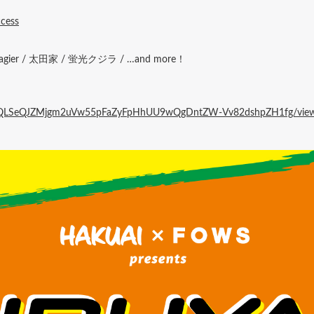
ccess
raumagier / 太田家 / 蛍光クジラ / …and more！
1FAIpQLSeQJZMjgm2uVw55pFaZyFpHhUU9wQgDntZW-Vv82dshpZH1fg/vie