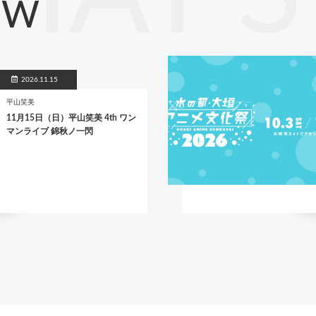
EW
2026.11.15
平山笑美
11月15日（日）平山笑美 4th ワン
マンライブ 錦秋ノ一閃