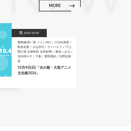
k
MORE
2026.10.04
鷲崎健(第一部 メインMC) / 小日向美香 /
駒形友梨 / 小山百代 / サイバスフィア(上
間江望 石塚朱莉 太田彩華) / 椎名へきる /
清水咲斗子 / 千春 / 豊田萌絵 / 矢野妃菜
喜
10月4日(日)「水の都・大垣アニメ
文化祭2026」