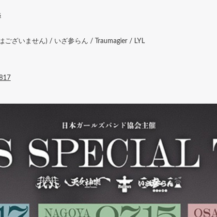
s
ございません) / いざ参らん / Traumagier / LYL
0817