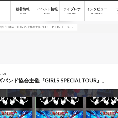
新着情報
イベント情報
ライブレポ
インタビュー
NEWS
EVENT
LIVE REPO
INTERVIEW
 (水)「日本ガールズバンド協会主催『GIRLS SPECIAL TOUR』」
/ LYL
バンド協会主催『GIRLS SPECIAL TOUR』」