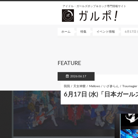
メ
アイドル・ガールズポップ＆ロック専門情報サイト
イ
ン
コ
ン
ホーム
特集
イベント情報
6月17日
テ
ン
ツ
に
FEATURE
移
動
2026.06.17
我我 / 天女神樂 / Mellows / いざ参らん / Traumagier 
6月17日 (水)「日本ガールズ