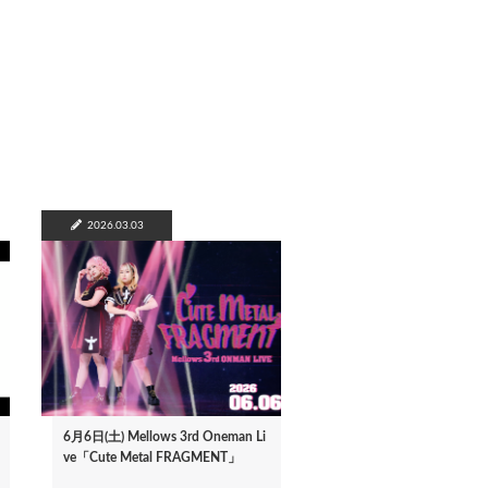
2026.03.03
6月6日(土) Mellows 3rd Oneman Li
ve「Cute Metal FRAGMENT」