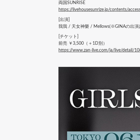
両国SUNRISE
https://livehousesunrize.jp/contents/acces
[出演]
我我 / 天女神樂 / Mellows(※GINAの出演は
[チケット]
前売 ￥3,500（＋1D別）
https://www.zan-live.com/ja/live/detail/1