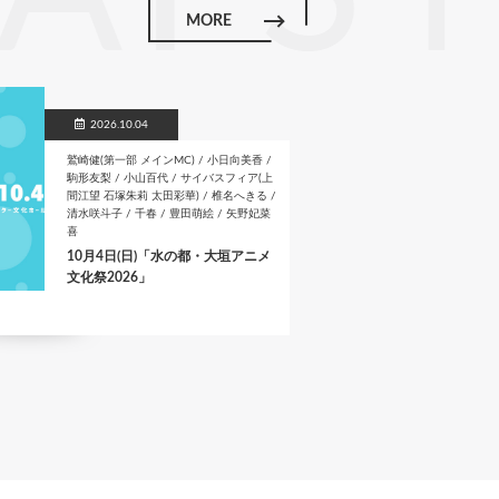
k
MORE
2026.10.04
鷲崎健(第一部 メインMC) / 小日向美香 /
駒形友梨 / 小山百代 / サイバスフィア(上
間江望 石塚朱莉 太田彩華) / 椎名へきる /
清水咲斗子 / 千春 / 豊田萌絵 / 矢野妃菜
喜
10月4日(日)「水の都・大垣アニメ
文化祭2026」