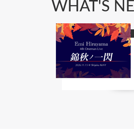
WHAT'S N