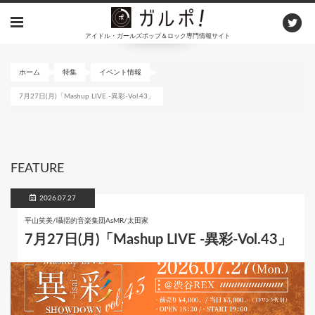
メ
イ
アイドル・ガールズポップ＆ロック専門情報サイト
ン
コ
ン
ホーム
特集
イベント情報
テ
7月27日(月)「Mashup LIVE -異彩-Vol.43」
ン
ツ
に
移
動
FEATURE
2026.07.27
平山笑美/囁揺的音楽集団AsMR/太田家
7月27日(月)「Mashup LIVE -異彩-Vol.43」