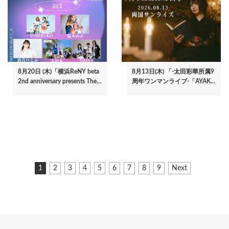
8月20日 (木)「横浜ReNY beta
8月13日(木) 「-太田彩華所属9
2nd anniversary presents The…
周年ワンマンライブ-「AYAK…
ペ
カ
1
ペ
2
ペ
3
ペ
4
ペ
5
ペ
6
ペ
7
ペ
8
ペ
9
次
Next
ー
レ
ー
ー
ー
ー
ー
ー
ー
ー
ペ
ジ
ン
ジ
ジ
ジ
ジ
ジ
ジ
ジ
ジ
ー
ト
ジ
送
ペ
り
ー