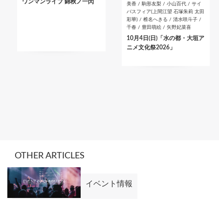
ワンマンライブ 錦秋ノ一閃
美香 / 駒形友梨 / 小山百代 / サイ
バスフィア(上間江望 石塚朱莉 太田
彩華) / 椎名へきる / 清水咲斗子 /
千春 / 豊田萌絵 / 矢野妃菜喜
10月4日(日)「水の都・大垣ア
ニメ文化祭2026」
OTHER ARTICLES
イベント情報