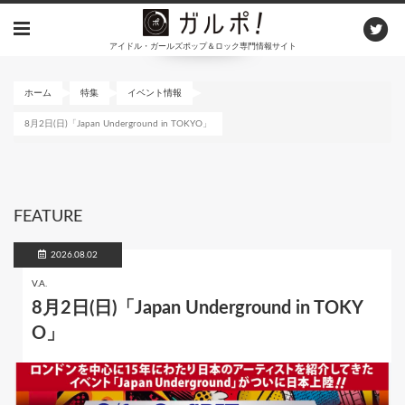
メ
イ
アイドル・ガールズポップ＆ロック専門情報サイト
ン
コ
ン
ホーム
特集
イベント情報
テ
8月2日(日)「Japan Underground in TOKYO」
ン
ツ
に
移
動
FEATURE
2026.08.02
V.A.
8月2日(日)「Japan Underground in TOKY
O」