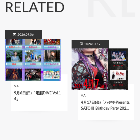
R
RELATED
2026.09.06
2026.04.17
V.A.
9月6日(日)「電脳DIVE Vol.1
V.A.
4」
4月17日(金)「ハヂチPresents.
SATOKI Birthday Party 202…