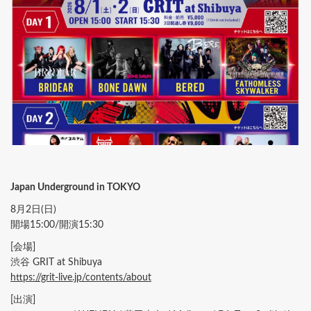
Japan Underground in TOKYO
8月2日(日)
開場15:00/開演15:30
[会場]
渋谷 GRIT at Shibuya
https://grit-live.jp/contents/about
[出演]