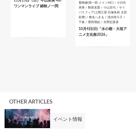
11月15日（日）平山笑美 4th
鷲崎健(第一部 メインMC) / 小日向
ワンマンライブ 錦秋ノ一閃
美香 / 駒形友梨 / 小山百代 / サイ
バスフィア(上間江望 石塚朱莉 太田
彩華) / 椎名へきる / 清水咲斗子 /
千春 / 豊田萌絵 / 矢野妃菜喜
10月4日(日)「水の都・大垣ア
ニメ文化祭2026」
OTHER ARTICLES
イベント情報