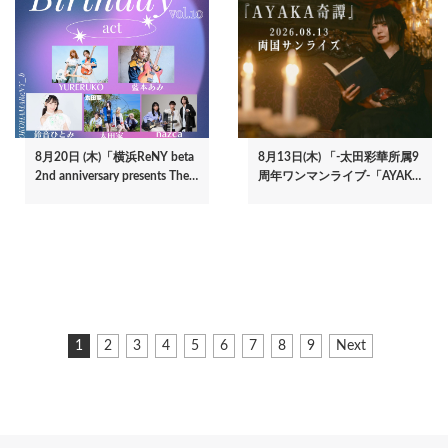
8月20日 (木)「横浜ReNY beta
8月13日(木) 「-太田彩華所属9
2nd anniversary presents The…
周年ワンマンライブ-「AYAK…
ペ
カ
1
ペ
2
ペ
3
ペ
4
ペ
5
ペ
6
ペ
7
ペ
8
ペ
9
次
Next
ー
レ
ー
ー
ー
ー
ー
ー
ー
ー
ペ
ジ
ン
ジ
ジ
ジ
ジ
ジ
ジ
ジ
ジ
ー
ト
ジ
送
ペ
り
ー