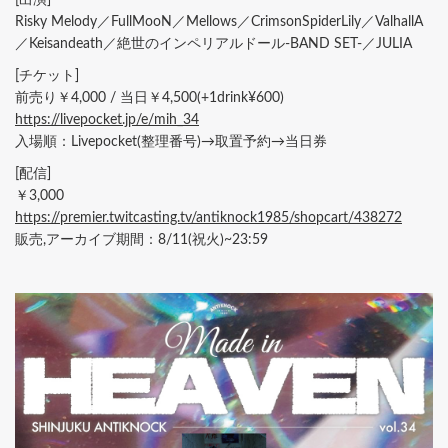
Risky Melody／FullMooN／Mellows／CrimsonSpiderLily／ValhallA
／Keisandeath／絶世のインペリアルドール-BAND SET-／JULIA
[チケット]
前売り￥4,000 / 当日￥4,500(+1drink¥600)
https://livepocket.jp/e/mih_34
入場順：Livepocket(整理番号)→取置予約→当日券
[配信]
￥3,000
https://premier.twitcasting.tv/antiknock1985/shopcart/438272
販売,アーカイブ期間：8/11(祝火)~23:59