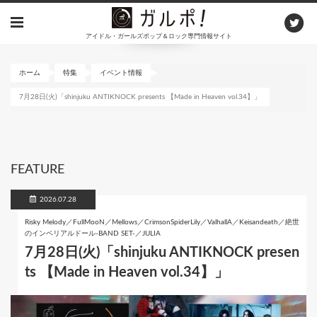
メ
イ
アイドル・ガールズポップ＆ロック専門情報サイト
ン
コ
ン
ホーム
特集
イベント情報
テ
7月28日(火)「shinjuku ANTIKNOCK presents 【Made in Heaven vol.34】」
ン
ツ
に
移
動
FEATURE
2026.07.28
Risky Melody／FullMooN／Mellows／CrimsonSpiderLily／ValhallA／Keisandeath／絶世
のインペリアルドール-BAND SET-／JULIA
7月28日(火)「shinjuku ANTIKNOCK presen
ts 【Made in Heaven vol.34】」