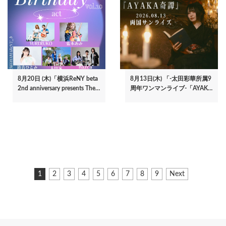
8月20日 (木)「横浜ReNY beta
8月13日(木) 「-太田彩華所属9
2nd anniversary presents The…
周年ワンマンライブ-「AYAK…
ペ
カ
1
ペ
2
ペ
3
ペ
4
ペ
5
ペ
6
ペ
7
ペ
8
ペ
9
次
Next
ー
レ
ー
ー
ー
ー
ー
ー
ー
ー
ペ
ジ
ン
ジ
ジ
ジ
ジ
ジ
ジ
ジ
ジ
ー
ト
ジ
送
ペ
り
ー