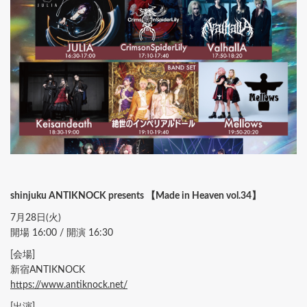
shinjuku ANTIKNOCK presents 【Made in Heaven vol.34】
7月28日(火)
開場 16:00 / 開演 16:30
[会場]
新宿ANTIKNOCK
https://www.antiknock.net/
[出演]