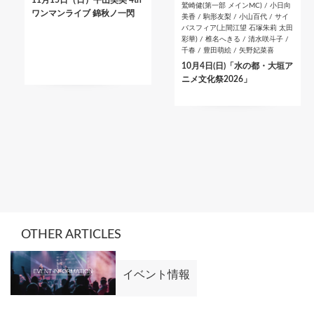
11月15日（日）平山笑美 4th
鷲崎健(第一部 メインMC) / 小日向
ワンマンライブ 錦秋ノ一閃
美香 / 駒形友梨 / 小山百代 / サイ
バスフィア(上間江望 石塚朱莉 太田
彩華) / 椎名へきる / 清水咲斗子 /
千春 / 豊田萌絵 / 矢野妃菜喜
10月4日(日)「水の都・大垣ア
ニメ文化祭2026」
OTHER ARTICLES
イベント情報