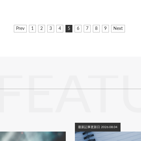
前
Prev
ペ
1
ペ
2
ペ
3
ペ
4
カ
5
ペ
6
ペ
7
ペ
8
ペ
9
次
Next
ペ
ー
ー
ー
ー
レ
ー
ー
ー
ー
ペ
ー
ジ
ジ
ジ
ジ
ン
ジ
ジ
ジ
ジ
ー
ジ
ト
ジ
ペ
ー
ジ
FEAT
最新記事更新日 2026.08.04