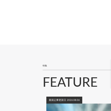
ペ
ー
ジ
送
り
特集
FEATURE
最新記事更新日 2026.08.06