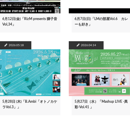
6月12日(金)「RizM presents 獅子音
6月7日(日)「LMの部屋Vol.6 カレ
Vol,34」
ーも好き」
2026.05.18
2026.04.14
5月28日 (木)「B.Ambi「オトノカケ
5月27日（水）「Mashup LIVE -異
ラVol.3」」
彩-Vol.41 」