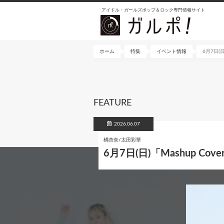
メ
アイドル・ガールズポップ＆ロック専門情報サイト
イ
ン
コ
ン
ホーム
特集
イベント情報
6月7日(日
テ
ン
ツ
に
FEATURE
移
動
2026.06.07
橘杏奈/太田彩華
6月7日(日)「Mashup Co