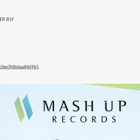
R B1F
2e3ee3fdb6aa8469b5