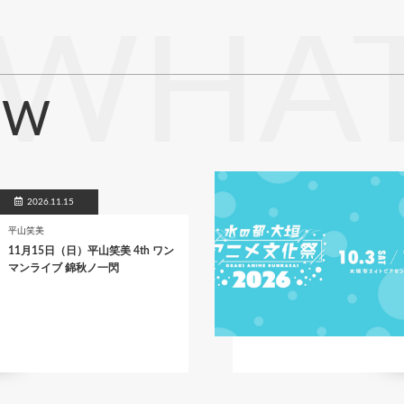
WHAT
EW
2026.11.15
平山笑美
11月15日（日）平山笑美 4th ワン
マンライブ 錦秋ノ一閃