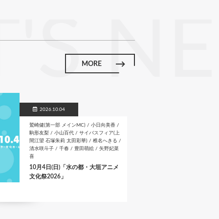
o
er
g
y
'S N
o
e
Li
k
n
k
MORE
2026.10.04
鷲崎健(第一部 メインMC) / 小日向美香 /
駒形友梨 / 小山百代 / サイバスフィア(上
間江望 石塚朱莉 太田彩華) / 椎名へきる /
清水咲斗子 / 千春 / 豊田萌絵 / 矢野妃菜
喜
10月4日(日)「水の都・大垣アニメ
文化祭2026」