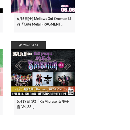
6月6日(土) Mellows 3rd Oneman Li
ve「Cute Metal FRAGMENT」
2026.04.14
5月19日 (火)「RizM presents 獅子
音-Vol,33-」