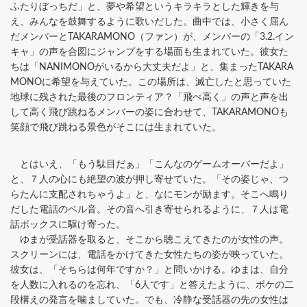
ふたりぼっちだ」と、夢や希望というキラキラとした輝きを与
え、みんなを鼓舞するように歌いだした。曲中では、小さく屈ん
だメンバーとTAKARAMONO（ファン）が、メンバーの「3.2.イン
キャ」の声を合図にジャンプをする場面も生まれていた。彼女た
ちは「NANIMONOがいるから大丈夫だよ」と、集まったTAKARA
MONOに希望を与えていた。この場所は、滅亡したと思っていた
地球に残された最後のフロンティア？「飛べ高く」の声と声を出
して高く飛び跳ねるメンバーの姿に合わせて、TAKARAMONOも
笑顔で飛び跳ねる景色がそこには生まれていた。
とはいえ、「もう駄目だぁ」「こんなのゲームオーバーだよ」
と、７人の心にも絶望の波が押し寄せていた。「その姿じゃ、つ
らたんに支配されちゃうよ」と、なにモンが励ます。そこへ鳴り
だした電話のベル音。その音へ引き寄せられるように、７人は電
話ボックスに駆け寄った。
ゆまが受話器を取ると、そこから聴こえてきたのが女性の声。
スクリーンには、電話をかけてきた女性たちの姿が映っていた。
彼女は、「そちらは何年ですか？」と問いかける。ゆまは、自分
を人数に入れるのを忘れ、「6人です」と答えたように、ボケの二
段構えの発言を噛ましていた。でも、冷静な受話器の先の女性は