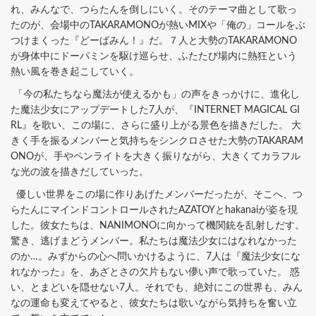
れ、みんなで、つらたんを倒しにいく。そのテーマ曲として歌っ
たのが、会場中のTAKARAMONOが熱いMIXや「俺の」コールをぶ
つけまくった『どーぱみん！』だ。７人と大勢のTAKARAMONO
が身体中にドーパミンを駆け巡らせ、ふたたび場内に熱狂という
熱い風を巻き起こしていく。
「今の私たちなら魔法が使えるかも」の声をきっかけに、進化し
た魔法少女にアップデートした7人が、『INTERNET MAGICAL GI
RL』を歌い、この場に、さらに盛り上がる景色を描きだした。 大
きく手を振るメンバーと気持ちをシンクロさせた大勢のTAKARAM
ONOが、手やペンライトを大きく振りながら、大きくてカラフル
な光の波を描きだしていった。
優しい世界をこの場に作りあげたメンバーだったが、そこへ、つ
らたんにマインドコントロールされたAZATOYとhakanaiが姿を現
した。彼女たちは、NANIMONOに向かって機関銃を乱射しだす。
驚き、逃げまどうメンバー。私たちは魔法少女にはなれなかった
のか…。みずからの心へ問いかけるように、7人は『魔法少女にな
れなかった』を、あざとさの欠片もない儚い声で歌っていた。 惑
い、とまどいを隠せない7人。それでも、絶対にこの世界も、みん
なの運命も変えてやると、彼女たちは歌いながら気持ちを奮い立