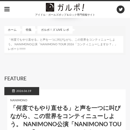
メ
イ
アイドル・ガールズポップ＆ロック専門情報サイト
ン
コ
ン
ホーム
特集
ガルポ！ズ LIVE レポ
テ
「何度でもやり直せる」と声を一つに叫びながら、この世界をコンティニューしよ
ン
う。 NANIMONO公演「NANIMONO TOUR 2026「コンティニューしますか？」」
ツ
レポート!!!!!!!
に
移
動
FEATURE
2026.06.19
NANIMONO
「何度でもやり直せる」と声を一つに叫び
ながら、この世界をコンティニューしよ
う。 NANIMONO公演「NANIMONO TOU