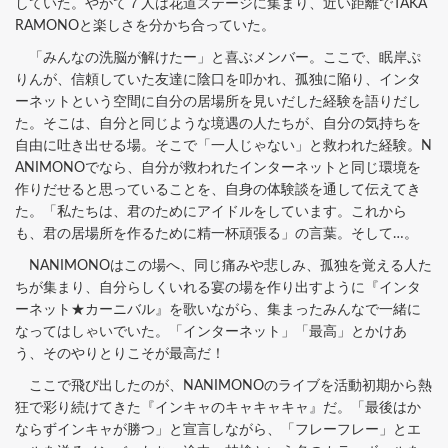
していた。やがて７人は花道ステージに集まり、近い距離でTAKA
RAMONOと楽しさを分かち合っていた。
「みんなの洗脳が解けたー」と喜ぶメンバー。ここで、眠岸ぷ
りんが、信頼していた友達に陰口を叩かれ、孤独に陥り、インタ
ーネットという空間に自分の居場所を見いだした経験を語りだし
た。そこは、自分と同じような境遇の人たちが、自分の気持ちを
自由に吐き出せる場。そこで「一人じゃない」と救われた経験。N
ANIMONOでなら、自分が救われたインターネットと同じ環境を
作りだせると思っていることを、自身の体験談を通して伝えてき
た。「私たちは、君のためにアイドルをしています。これから
も、君の居場所を作るために精一杯頑張る」の言葉。そして…。
NANIMONOはこの場へ、同じ痛みや悲しみ、孤独を覚える人た
ちが集まり、自分らしくいれる宴の場を作り出すように『インタ
ーネット★カーニバル』を歌いながら、集まったみんなで一緒に
なってはしゃいでいた。「インターネット」「最高」とかけあ
う、そのやりとりこそが最高だ！
ここで飛び出したのが、NANIMONOのライブを活動初期から熱
狂で彩り続けてきた『インキャのキャキャキャ』だ。「最後はか
ならずインキャが勝つ」と宣言しながら、「フレーフレー」とエ