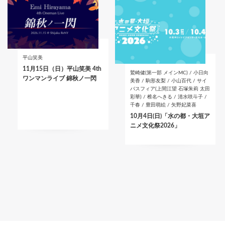
平山笑美
11月15日（日）平山笑美 4th
鷲崎健(第一部 メインMC) / 小日向
ワンマンライブ 錦秋ノ一閃
美香 / 駒形友梨 / 小山百代 / サイ
バスフィア(上間江望 石塚朱莉 太田
彩華) / 椎名へきる / 清水咲斗子 /
千春 / 豊田萌絵 / 矢野妃菜喜
10月4日(日)「水の都・大垣ア
ニメ文化祭2026」