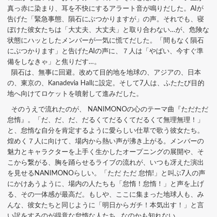
真っ赤に染まり、耳を不快にするアラート音が鳴りだした。AIが
告げた「緊急事態、隕石にぶつかりますが」の声。それでも、寝
ぼけた彼女たちは「大丈夫、大丈夫」と取り合わない…が、危険な
状態にハッとしたメンバーが一気に慌てだした。「間もなく隕石
にぶつかります」と告げたAIの声に、７人は「やばい、今すぐ準
備をしなきゃ」と焦りだす…。
隕石は、無事に回避。改めて目的地を地球の、アジアの、日本
の、東京の、Kanadevia Hallに設定。そして7人は、ふたたび目的
地へ向けてロケットを噴射して進みだした。
そのうえで流れたのが、 NANIMONOの心のテーマ曲『ただただ
怠惰』。「だ、だ、だ、だるくてだるくてだるくて無理無理！」
と、怠惰な自分を肯定するように愛らしい仕草で歌う彼女たち。
煌めく７人に向けて、場内から熱い声が沸き上がる。メンバーの
魅力とキャラクターを上手く生かしたオープニングの展開や、そ
こから繋がる、胸を踊らせるライブの流れが、いつも冴えた演出
を見せるNANIMONOらしい。「ただ ただ 怠惰!」と叫ぶ7人の声
にかけあうように、場内の人たちも「怠惰！怠惰！」と声を上げ
る、その一体感が最高だ。もしや、ここに集まった地球人も、み
んな、彼女たちと同じように「明日からガチ！本気出す！」と言
い訳をするのが得意な怠惰な人たち…なのかも知れない。