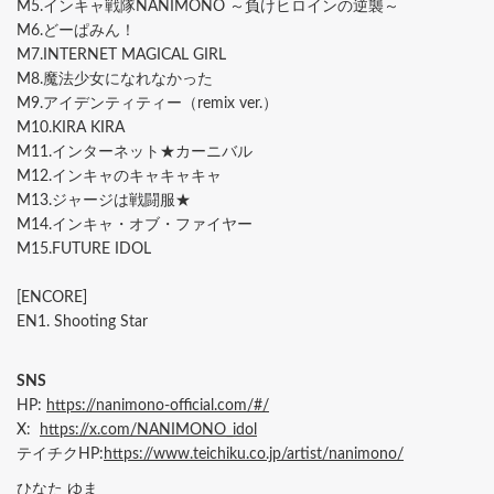
M5.インキャ戦隊NANIMONO ～負けヒロインの逆襲～
M6.どーぱみん！
M7.INTERNET MAGICAL GIRL
M8.魔法少女になれなかった
M9.アイデンティティー（remix ver.）
M10.KIRA KIRA
M11.インターネット★カーニバル
M12.インキャのキャキャキャ
M13.ジャージは戦闘服★
M14.インキャ・オブ・ファイヤー
M15.FUTURE IDOL
[ENCORE]
EN1. Shooting Star
SNS
HP:
https://nanimono-official.com/#/
X:
https://x.com/NANIMONO_idol
テイチクHP:
https://www.teichiku.co.jp/artist/nanimono/
ひなた ゆま