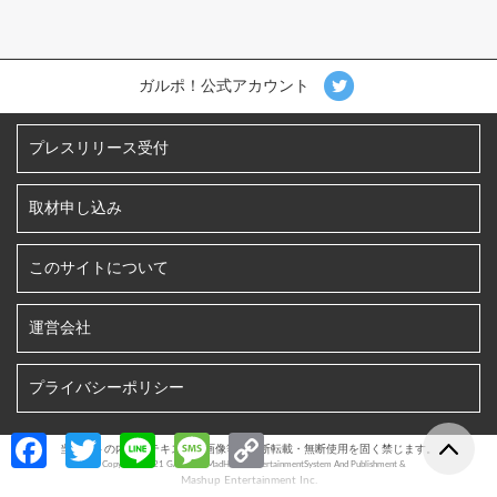
ガルポ！公式アカウント
プレスリリース受付
取材申し込み
このサイトについて
運営会社
プライバシーポリシー
Fa
T
Li
M
C
当サイトの内容、テキスト、画像等の無断転載・無断使用を固く禁じます。
©︎ Copyright 2021 GALPO! / MadHoneyEntertainmentSystem And Publishment &
ce
w
n
es
o
Mashup Entertainment Inc.