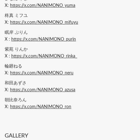
X:
https://x.com/NANIMONO_yuma
柊真 ミフユ
X:
https://x.com/NANIMONO_mifuyu
眠岸 ぷりん
X :
https://x.com/NANIMONO_purin
紫苑 りんか
X :
https://x.com/NANIMONO_rinka_
輪廻ねる
X:
https://x.com/NANIMONO_neru
和田あずさ
X:
https://x.com/NANIMONO_azusa
朝比奈ろん
X:
https://x.com/NANIMONO_ron
GALLERY