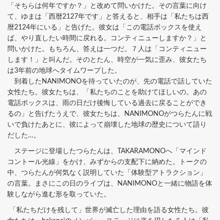
「そちらは何年ですか？」と改めて問いかけた。その言葉に向け
て、ゆまは「西暦2127年です」と答えると、相手は「私たちは西
暦2124年にいる」と告げた。彼女は「この電話ボックスを使え
ば、やり直したい時間に戻れる。コンティニューしますか？」と
問いかけた。もちろん、答えは一つだ。７人は「コンティニュー
します！」と叫んだ。そのとたん、時空が一気に歪み、彼女たち
は3年前の地球へタイムワープした。
到着したNANIMONOを待っていたのが、先の電話で話していた
女性たち。彼女たちは、「私たちのことを助けてほしいの。あの
電話ボックスは、雨の日だけ後悔している過去に戻ることができ
るの」と告げたうえで、彼女たちは、NANIMONOがつらたんに戦
いで負けたあとに、彼によって崩壊した地球の歴史について語り
だした…。
ステージに登場したつらたんは、TAKARAMONOへ「マインド
コントール光線」をかけ、みずからの支配下に納めた。トークの
中、つらたんが何気なく説明していた「体験型アトラクション」
の言葉。まさにこの日のライブは、NANIMONOと一緒に物語を体
験しながら進む形を取っていた。
「私たちだけを残して」世界が滅亡した理由を語る女性たち。彼