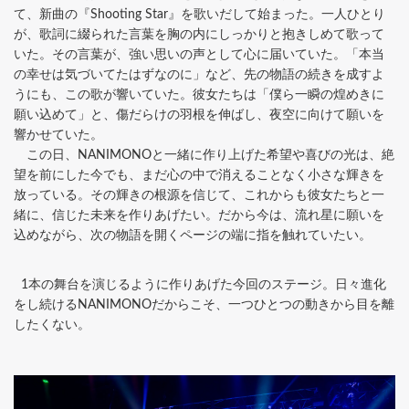
て、新曲の『Shooting Star』を歌いだして始まった。一人ひとり
が、歌詞に綴られた言葉を胸の内にしっかりと抱きしめて歌って
いた。その言葉が、強い思いの声として心に届いていた。「本当
の幸せは気づいてたはずなのに」など、先の物語の続きを成すよ
うにも、この歌が響いていた。彼女たちは「僕ら一瞬の煌めきに
願い込めて」と、傷だらけの羽根を伸ばし、夜空に向けて願いを
響かせていた。
この日、NANIMONOと一緒に作り上げた希望や喜びの光は、絶
望を前にした今でも、まだ心の中で消えることなく小さな輝きを
放っている。その輝きの根源を信じて、これからも彼女たちと一
緒に、信じた未来を作りあげたい。だから今は、流れ星に願いを
込めながら、次の物語を開くページの端に指を触れていたい。
1本の舞台を演じるように作りあげた今回のステージ。日々進化
をし続けるNANIMONOだからこそ、一つひとつの動きから目を離
したくない。