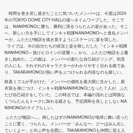
時間を巻き戻し過ぎたことに気づいたメンバーは、今度は2024
年のTOKYO DOME CITY HALLの場へタイムワープした。そこで
は、NANIMONOに勝ち、勝利に浸るつらたんの姿があった。そこ
へ、新しい力を手にしてインキャ戦隊NANIMONOへと進化メンバ
ーが、ふたたび物語を描き直すようにステージに姿を現した。
ライブは、今の自分たちの状況と姿を映しだした『インキャ戦隊
NANIMONO～負けヒロインの逆襲～』から、ふたたび物語を上書
きし始めた。この曲は、メンバーの新たな自己紹介ソング。初見
の人にも、それぞれのキャラクターがわかりやすく伝わる曲であ
り、TAKARAMONOが熱い声をぶつけられる内容なのも嬉しい。
柊真ミフユが手がけた「メンバーの個性を最大限に生かした」新
衣装を身につけ、インキャ戦隊NANIMONOになった７人が、ふた
たび自己紹介をしていた。この時点では、本編の流れとは関係な
くつらたんもトークに加わる緩さも、予定調和を良しとしないNA
NIMONOのライブらしい。
ふたたび物語へ…。倒したはずのNANIMONOが地球に舞い戻った
ことに驚く、つらたん。メンバーが「みんなー、どーぱみん出し
ていくよー」と叫ぶ声を合図に、TAKARAMONOも仲間に迎え入