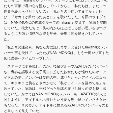
女たちは、hakanaiのメンバー。ステージに姿を現した５人は「私
たちの言葉で君の心を照らしていくから」「私たちは、まだこの
世界を終わらせたくないの」「私たちの声届いてますか」と叫
び、『セカイが終わったあとに』を歌いだした。今回のライブで
は、NANIMONOの後輩グループのhakanaiも交えて、物語を展開
していた。彼女たちは、胸の内からほとばしる熱い思いをぶつけ
るように力強く情熱的な姿を見せ、会場に熱を描きだしていっ
た。
「私たちの運命も、あなた方に託します」と告げたhakanaiのメン
バーの声を受けて、ふたたびNANIMONOは、もう一度やり直すた
めに過去へタイムワープした。
ステージに姿を現したのが、後輩グループAZATOYのメンバーた
ち。青春を謳歌する女子高生に扮した彼女たちが憧れたのが、ア
イドルの姿。メンバーは妄想の中、成りたかったアイドルになっ
て、キラキラと胸をときめかせて『私がアイドルを辞めても』を
歌っていた。物語は、平和だった地球の在りし日々の姿を映し出
していた。かつてはNANIMONOのメンバーも、AZATOYの6人と
同じように、アイドルへの憧れという夢を思い描いていた少女た
ちだった。その姿が、アイドルに憧れるAZATOYのメンバーらの姿
と重なって見えていた。