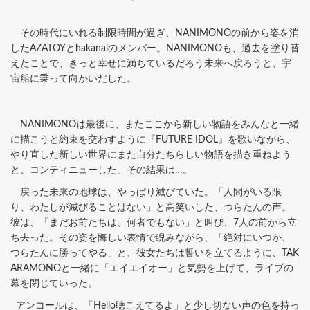
その時代にいれる制限時間が過ぎ、NANIMONOの前から姿を消
したAZATOYとhakanaiのメンバー。NANIMONOも、過去を塗り替
えたことで、きっと幸せに満ちているだろう未来へ戻ろうと、宇
宙船に乗って向かいだした。
NANIMONOは最後に、またここから新しい物語をみんなと一緒
に描こうと約束を交わすように『FUTURE IDOL』を歌いながら、
やり直した新しい世界にまた自分たちらしい物語を描き重ねよう
と、コンティニューした。その結果は…。
戻った未来の地球は、やっぱり滅びていた。「人間がいる限
り、わたしが滅びることはない」と高笑いした、つらたんの声。
彼は、「まだお前たちは、何者でもない」と叫び、7人の前から立
ち去った。その姿を悔しい表情で睨みながら、「絶対にいつか、
つらたんに勝ってやる」と、彼女たちは誓いを立てるように、TAK
ARAMONOと一緒に「エイエイオー」と気勢を上げて、ライブの
幕を閉じていった。
アンコールは、「Hello聴こえてるよ」と少し切ない声の色を持っ