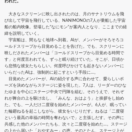
われた。
大きなスクリーンに映し出されたのは、月のサナトリウムを飛
び出して宇宙を飛行している、NANIMONOの7人が乗船した宇宙
船の船内映像。登場した"なにモン"が案内人となり、ここまでの経
緯を説明していく。
宇宙船は、間もなく地球へ到着。AIが、メンバーがそろそろコ
ールドスリープから目覚めることを告げた。でも、スクリーンに
映しだされたメンバーは「コールドスリープから目覚める時間で
す」と何度言われても、ずっと眠り続けていた。そこが、日頃か
ら怠惰な彼女たちらしい。何度呼びかけても起きないメンバーに
いらだったAIは、強制的に起こすという手段に…。
目覚めたメンバーが、AIの紹介する声に合わせて、愛らしいポ
ーズを決めながらステージに姿を現した。7人は、リーダーのひな
たゆまを中心にステージ中央で円陣を組む。そのうえで、それぞ
れが舞台の上を駆け出し、「みんな、おはよう」と挨拶をし始め
た。でも、一人だけ二度寝を始めたメンバーが。6人が、眠ってい
た輪廻ねるを起こしながら、彼女をいじりだす。ねるは「二度寝
という最高の幸福の時間を奪わないで」と主張しだす。その声に
共感した他のメンバーたちも、次々と二度寝を始めた…。ステージ
の上から届いた「おやすみー」の声。そのとたん、ステージ上が