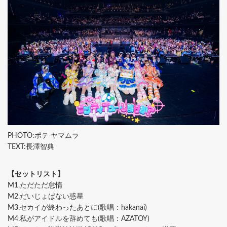
PHOTO:ポテ ヤマムラ
TEXT:長澤智典
【セットリスト】
M1.ただただ怠惰
M2.だいじょばない惑星
M3.セカイが終わったあとに(歌唱：hakanai)
M4.私がアイドルを辞めても(歌唱：AZATOY)