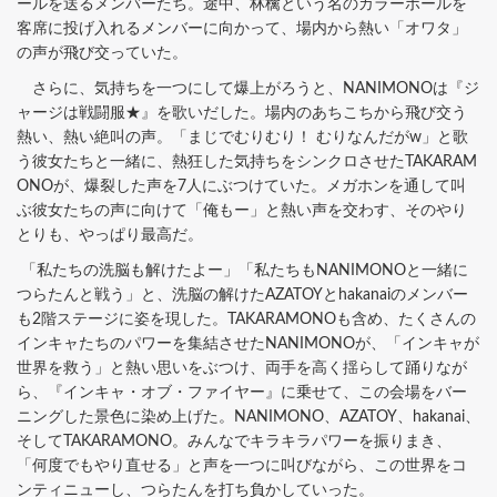
ールを送るメンバーたち。途中、林檎という名のカラーボールを
客席に投げ入れるメンバーに向かって、場内から熱い「オワタ」
の声が飛び交っていた。
さらに、気持ちを一つにして爆上がろうと、NANIMONOは『ジ
ャージは戦闘服★』を歌いだした。場内のあちこちから飛び交う
熱い、熱い絶叫の声。「まじでむりむり！ むりなんだがw」と歌
う彼女たちと一緒に、熱狂した気持ちをシンクロさせたTAKARAM
ONOが、爆裂した声を7人にぶつけていた。メガホンを通して叫
ぶ彼女たちの声に向けて「俺もー」と熱い声を交わす、そのやり
とりも、やっぱり最高だ。
「私たちの洗脳も解けたよー」「私たちもNANIMONOと一緒に
つらたんと戦う」と、洗脳の解けたAZATOYとhakanaiのメンバー
も2階ステージに姿を現した。TAKARAMONOも含め、たくさんの
インキャたちのパワーを集結させたNANIMONOが、「インキャが
世界を救う」と熱い思いをぶつけ、両手を高く揺らして踊りなが
ら、『インキャ・オブ・ファイヤー』に乗せて、この会場をバー
ニングした景色に染め上げた。NANIMONO、AZATOY、hakanai、
そしてTAKARAMONO。みんなでキラキラパワーを振りまき、
「何度でもやり直せる」と声を一つに叫びながら、この世界をコ
ンティニューし、つらたんを打ち負かしていった。