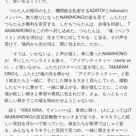
て、誓いを立てていた。
つらたんの指示のもと、機関銃を乱射するAZATOYとhakanaiの
メンバー。散り散りになったNANIMONOの姿を見て、ふたたび、
つらたんが勝利を宣言する、しかもつらたんは、会場を封鎖し、T
AKARAMONOもこの中へ封じ込めた。つらたんは、「魂（ペンラ
イト）の光を消せば、生きて外に出してやる」と迫る。その声を
受けて、場内から光が消え、闇に包まれた。だが…。
「そうは、いかないよ」と声が届く。車に乗ったNANIMONO
が、手にしたペンライトを振り、『アイデンティティー（remix ve
r.）』と歌いながら、ふたたびステージに姿を現した。TAKARAM
ONOも、ふたたび魂の光を輝かせ、「アイデンティティー」と歌
う彼女たちと一緒に、手にした輝きを大きく揺らしていた。躍動
したビートに乗せて、一緒に爆上がる。曲が進むごとに、この会
場が眩しい輝きと希望や勇気に包まれだす。さぁ、もっともっと
眩しい輝きでこの場を煌めかせようじゃないか。
続く『KIRA KIRA』でメンバーは、客席に降り、(人によっては)T
AKARAMONOの至近距離数十センチまで近づき、キラキラした眩
しい笑顔を浮かべて歌っていた。彼女たちが客席ではしゃぐ姿
を、みんなもキラキラした笑顔で見つめ、一緒に輝きをチャージ