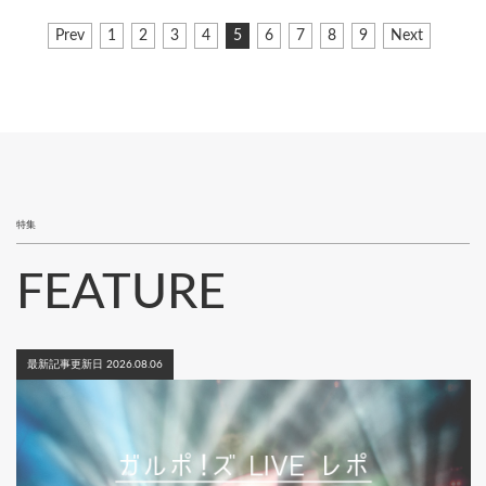
ペ
前
Prev
ペ
1
ペ
2
ペ
3
ペ
4
カ
5
ペ
6
ペ
7
ペ
8
ペ
9
次
Next
ー
ペ
ー
ー
ー
ー
レ
ー
ー
ー
ー
ペ
ジ
ー
ジ
ジ
ジ
ジ
ン
ジ
ジ
ジ
ジ
ー
ジ
ト
ジ
送
ペ
り
ー
ジ
特集
FEATURE
最新記事更新日 2026.08.06