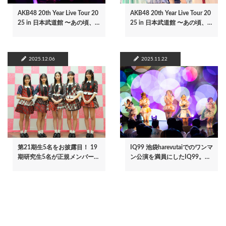
AKB48 20th Year Live Tour 20
AKB48 20th Year Live Tour 20
25 in 日本武道館 〜あの頃、…
25 in 日本武道館 〜あの頃、…
2025.12.06
2025.11.22
第21期生5名をお披露目！ 19
IQ99 池袋harevutaiでのワンマ
期研究生5名が正規メンバー…
ン公演を満員にしたIQ99。…