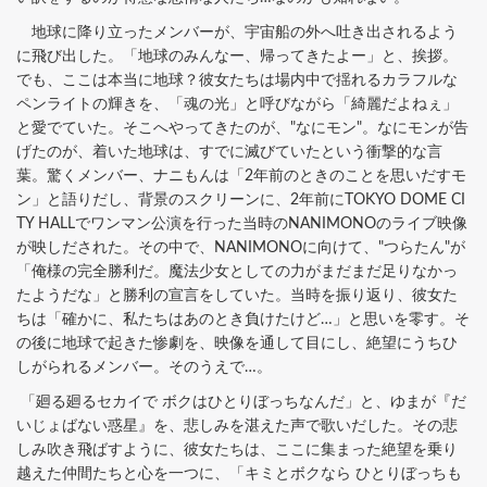
地球に降り立ったメンバーが、宇宙船の外へ吐き出されるよう
に飛び出した。「地球のみんなー、帰ってきたよー」と、挨拶。
でも、ここは本当に地球？彼女たちは場内中で揺れるカラフルな
ペンライトの輝きを、「魂の光」と呼びながら「綺麗だよねぇ」
と愛でていた。そこへやってきたのが、"なにモン"。なにモンが告
げたのが、着いた地球は、すでに滅びていたという衝撃的な言
葉。驚くメンバー、ナニもんは「2年前のときのことを思いだすモ
ン」と語りだし、背景のスクリーンに、2年前にTOKYO DOME CI
TY HALLでワンマン公演を行った当時のNANIMONOのライブ映像
が映しだされた。その中で、NANIMONOに向けて、"つらたん"が
「俺様の完全勝利だ。魔法少女としての力がまだまだ足りなかっ
たようだな」と勝利の宣言をしていた。当時を振り返り、彼女た
ちは「確かに、私たちはあのとき負けたけど…」と思いを零す。そ
の後に地球で起きた惨劇を、映像を通して目にし、絶望にうちひ
しがられるメンバー。そのうえで…。
「廻る廻るセカイで ボクはひとりぼっちなんだ」と、ゆまが『だ
いじょばない惑星』を、悲しみを湛えた声で歌いだした。その悲
しみ吹き飛ばすように、彼女たちは、ここに集まった絶望を乗り
越えた仲間たちと心を一つに、「キミとボクなら ひとりぼっちも