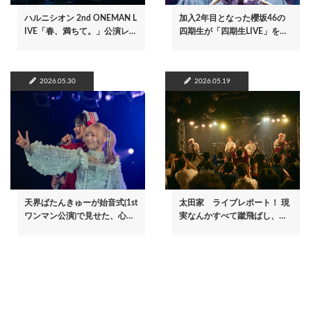
ハルニシオン 2nd ONEMAN L
加入2年目となった櫻坂46の
IVE「春、満ちて。」公演レ…
四期生が「四期生LIVE」を…
2026.05.30
2026.05.19
天界ばたんきゅーが始音式(1st
太田家 ライブレポート！ 現
ワンマン公演)で見せた、心…
実なんかすべて蹴飛ばし、…