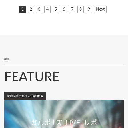
ペ
カ
1
ペ
2
ペ
3
ペ
4
ペ
5
ペ
6
ペ
7
ペ
8
ペ
9
次
Next
ー
レ
ー
ー
ー
ー
ー
ー
ー
ー
ペ
ジ
ン
ジ
ジ
ジ
ジ
ジ
ジ
ジ
ジ
ー
ト
ジ
送
ペ
り
ー
ジ
特集
FEATURE
最新記事更新日 2026.08.06