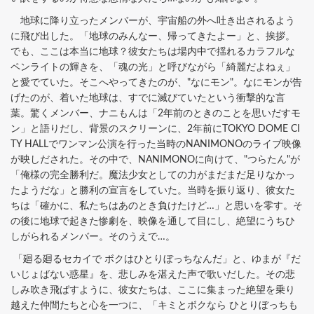
地球に降り立ったメンバーが、宇宙船の外へ吐き出されるよう
に飛び出した。「地球のみんなー、帰ってきたよー」と、挨拶。
でも、ここは本当に地球？彼女たちは場内中で揺れるカラフルな
ペンライトの輝きを、「魂の光」と呼びながら「綺麗だよねぇ」
と愛でていた。そこへやってきたのが、"なにモン"。なにモンが告
げたのが、着いた地球は、すでに滅びていたという衝撃的な言
葉。驚くメンバー、ナニもんは「2年前のときのことを思いだすモ
ン」と語りだし、背景のスクリーンに、2年前にTOKYO DOME CI
TY HALLでワンマン公演を行った当時のNANIMONOのライブ映像
が映しだされた。その中で、NANIMONOに向けて、"つらたん"が
「俺様の完全勝利だ。魔法少女としての力がまだまだ足りなかっ
たようだな」と勝利の宣言をしていた。当時を振り返り、彼女た
ちは「確かに、私たちはあのとき負けたけど…」と思いを零す。そ
の後に地球で起きた惨劇を、映像を通して目にし、絶望にうちひ
しがられるメンバー。そのうえで…。
「廻る廻るセカイで ボクはひとりぼっちなんだ」と、ゆまが『だ
いじょばない惑星』を、悲しみを湛えた声で歌いだした。その悲
しみ吹き飛ばすように、彼女たちは、ここに集まった絶望を乗り
越えた仲間たちと心を一つに、「キミとボクなら ひとりぼっちも