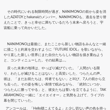
その時代にいれる制限時間が過ぎ、NANIMONOの前から姿を消
したAZATOYとhakanaiのメンバー。NANIMONOも、過去を塗り替
えたことで、きっと幸せに満ちているだろう未来へ戻ろうと、宇
宙船に乗って向かいだした。
NANIMONOは最後に、またここから新しい物語をみんなと一緒
に描こうと約束を交わすように『FUTURE IDOL』を歌いながら、
やり直した新しい世界にまた自分たちらしい物語を描き重ねよう
と、コンティニューした。その結果は…。
戻った未来の地球は、やっぱり滅びていた。「人間がいる限
り、わたしが滅びることはない」と高笑いした、つらたんの声。
彼は、「まだお前たちは、何者でもない」と叫び、7人の前から立
ち去った。その姿を悔しい表情で睨みながら、「絶対にいつか、
つらたんに勝ってやる」と、彼女たちは誓いを立てるように、TAK
ARAMONOと一緒に「エイエイオー」と気勢を上げて、ライブの
幕を閉じていった。
アンコールは、「Hello聴こえてるよ」と少し切ない声の色を持っ