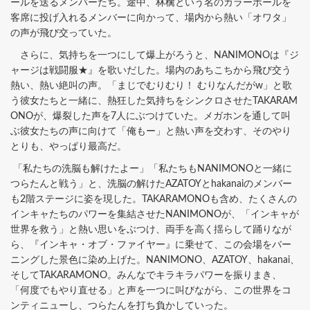
ールを送るメンバーたち。途中、林檎という名のカラーボールを
客席に投げ入れるメンバーに向かって、場内から熱い「オワタ」
の声が飛び交っていた。
さらに、気持ちを一つにして爆上がろうと、NANIMONOは『ジ
ャージは戦闘服★』を歌いだした。場内のあちこちから飛び交う
熱い、熱い絶叫の声。「まじでむりむり！ むりなんだがw」と歌
う彼女たちと一緒に、熱狂した気持ちをシンクロさせたTAKARAM
ONOが、爆裂した声を7人にぶつけていた。メガホンを通して叫
ぶ彼女たちの声に向けて「俺もー」と熱い声を交わす、そのやり
とりも、やっぱり最高だ。
「私たちの洗脳も解けたよー」「私たちもNANIMONOと一緒に
つらたんと戦う」と、洗脳の解けたAZATOYとhakanaiのメンバー
も2階ステージに姿を現した。TAKARAMONOも含め、たくさんの
インキャたちのパワーを集結させたNANIMONOが、「インキャが
世界を救う」と熱い思いをぶつけ、両手を高く揺らして踊りなが
ら、『インキャ・オブ・ファイヤー』に乗せて、この会場をバー
ニングした景色に染め上げた。NANIMONO、AZATOY、hakanai、
そしてTAKARAMONO。みんなでキラキラパワーを振りまき、
「何度でもやり直せる」と声を一つに叫びながら、この世界をコ
ンティニューし、つらたんを打ち負かしていった。