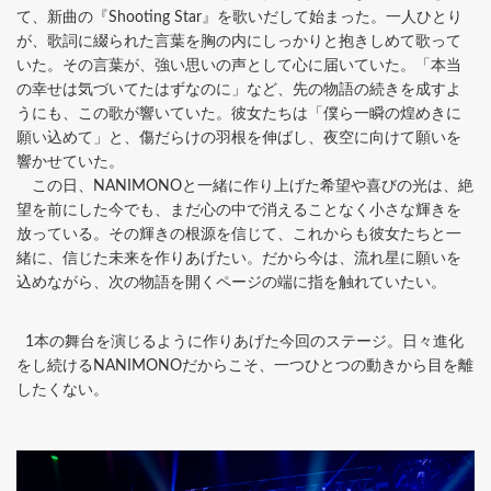
て、新曲の『Shooting Star』を歌いだして始まった。一人ひとり
が、歌詞に綴られた言葉を胸の内にしっかりと抱きしめて歌って
いた。その言葉が、強い思いの声として心に届いていた。「本当
の幸せは気づいてたはずなのに」など、先の物語の続きを成すよ
うにも、この歌が響いていた。彼女たちは「僕ら一瞬の煌めきに
願い込めて」と、傷だらけの羽根を伸ばし、夜空に向けて願いを
響かせていた。
この日、NANIMONOと一緒に作り上げた希望や喜びの光は、絶
望を前にした今でも、まだ心の中で消えることなく小さな輝きを
放っている。その輝きの根源を信じて、これからも彼女たちと一
緒に、信じた未来を作りあげたい。だから今は、流れ星に願いを
込めながら、次の物語を開くページの端に指を触れていたい。
1本の舞台を演じるように作りあげた今回のステージ。日々進化
をし続けるNANIMONOだからこそ、一つひとつの動きから目を離
したくない。