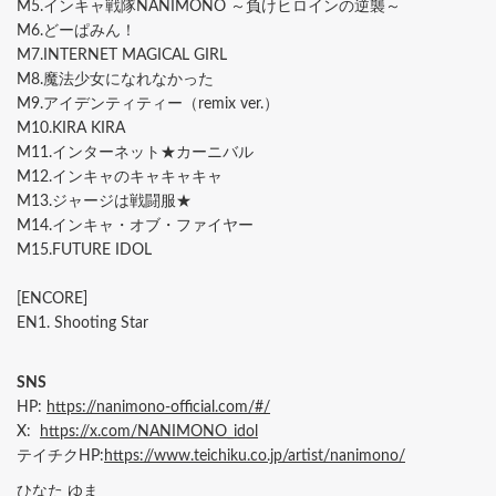
M5.インキャ戦隊NANIMONO ～負けヒロインの逆襲～
M6.どーぱみん！
M7.INTERNET MAGICAL GIRL
M8.魔法少女になれなかった
M9.アイデンティティー（remix ver.）
M10.KIRA KIRA
M11.インターネット★カーニバル
M12.インキャのキャキャキャ
M13.ジャージは戦闘服★
M14.インキャ・オブ・ファイヤー
M15.FUTURE IDOL
[ENCORE]
EN1. Shooting Star
SNS
HP:
https://nanimono-official.com/#/
X:
https://x.com/NANIMONO_idol
テイチクHP:
https://www.teichiku.co.jp/artist/nanimono/
ひなた ゆま