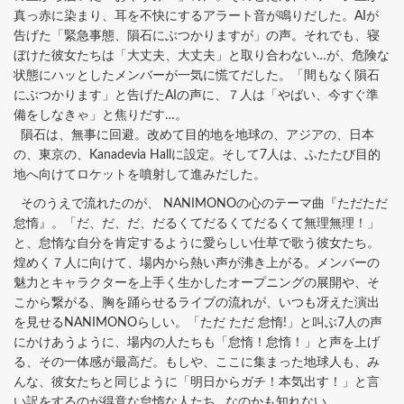
真っ赤に染まり、耳を不快にするアラート音が鳴りだした。AIが
告げた「緊急事態、隕石にぶつかりますが」の声。それでも、寝
ぼけた彼女たちは「大丈夫、大丈夫」と取り合わない…が、危険な
状態にハッとしたメンバーが一気に慌てだした。「間もなく隕石
にぶつかります」と告げたAIの声に、７人は「やばい、今すぐ準
備をしなきゃ」と焦りだす…。
隕石は、無事に回避。改めて目的地を地球の、アジアの、日本
の、東京の、Kanadevia Hallに設定。そして7人は、ふたたび目的
地へ向けてロケットを噴射して進みだした。
そのうえで流れたのが、 NANIMONOの心のテーマ曲『ただただ
怠惰』。「だ、だ、だ、だるくてだるくてだるくて無理無理！」
と、怠惰な自分を肯定するように愛らしい仕草で歌う彼女たち。
煌めく７人に向けて、場内から熱い声が沸き上がる。メンバーの
魅力とキャラクターを上手く生かしたオープニングの展開や、そ
こから繋がる、胸を踊らせるライブの流れが、いつも冴えた演出
を見せるNANIMONOらしい。「ただ ただ 怠惰!」と叫ぶ7人の声
にかけあうように、場内の人たちも「怠惰！怠惰！」と声を上げ
る、その一体感が最高だ。もしや、ここに集まった地球人も、み
んな、彼女たちと同じように「明日からガチ！本気出す！」と言
い訳をするのが得意な怠惰な人たち…なのかも知れない。