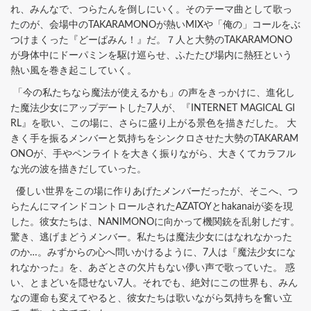
れ、みんなで、つらたんを倒しにいく。そのテーマ曲として歌っ
たのが、会場中のTAKARAMONOが熱いMIXや「俺の」コールをぶ
つけまくった『どーぱみん！』だ。７人と大勢のTAKARAMONO
が身体中にドーパミンを駆け巡らせ、ふたたび場内に熱狂という
熱い風を巻き起こしていく。
「今の私たちなら魔法が使えるかも」の声をきっかけに、進化し
た魔法少女にアップデートした7人が、『INTERNET MAGICAL GI
RL』を歌い、この場に、さらに盛り上がる景色を描きだした。 大
きく手を振るメンバーと気持ちをシンクロさせた大勢のTAKARAM
ONOが、手やペンライトを大きく振りながら、大きくてカラフル
な光の波を描きだしていった。
優しい世界をこの場に作りあげたメンバーだったが、そこへ、つ
らたんにマインドコントロールされたAZATOYとhakanaiが姿を現
した。彼女たちは、NANIMONOに向かって機関銃を乱射しだす。
驚き、逃げまどうメンバー。私たちは魔法少女にはなれなかった
のか…。みずからの心へ問いかけるように、7人は『魔法少女にな
れなかった』を、あざとさの欠片もない儚い声で歌っていた。 惑
い、とまどいを隠せない7人。それでも、絶対にこの世界も、みん
なの運命も変えてやると、彼女たちは歌いながら気持ちを奮い立