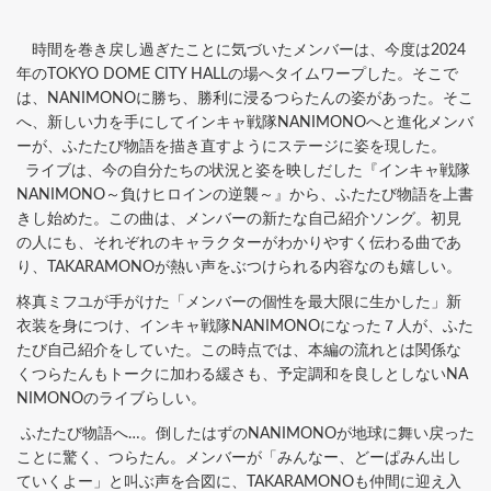
時間を巻き戻し過ぎたことに気づいたメンバーは、今度は2024
年のTOKYO DOME CITY HALLの場へタイムワープした。そこで
は、NANIMONOに勝ち、勝利に浸るつらたんの姿があった。そこ
へ、新しい力を手にしてインキャ戦隊NANIMONOへと進化メンバ
ーが、ふたたび物語を描き直すようにステージに姿を現した。
ライブは、今の自分たちの状況と姿を映しだした『インキャ戦隊
NANIMONO～負けヒロインの逆襲～』から、ふたたび物語を上書
きし始めた。この曲は、メンバーの新たな自己紹介ソング。初見
の人にも、それぞれのキャラクターがわかりやすく伝わる曲であ
り、TAKARAMONOが熱い声をぶつけられる内容なのも嬉しい。
柊真ミフユが手がけた「メンバーの個性を最大限に生かした」新
衣装を身につけ、インキャ戦隊NANIMONOになった７人が、ふた
たび自己紹介をしていた。この時点では、本編の流れとは関係な
くつらたんもトークに加わる緩さも、予定調和を良しとしないNA
NIMONOのライブらしい。
ふたたび物語へ…。倒したはずのNANIMONOが地球に舞い戻った
ことに驚く、つらたん。メンバーが「みんなー、どーぱみん出し
ていくよー」と叫ぶ声を合図に、TAKARAMONOも仲間に迎え入