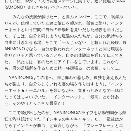
していた。やがて７人は花道ステージに集まり、近い距離でTAKA
RAMONOと楽しさを分かち合っていた。
「みんなの洗脳が解けたー」と喜ぶメンバー。ここで、眠岸ぷ
りんが、信頼していた友達に陰口を叩かれ、孤独に陥り、インタ
ーネットという空間に自分の居場所を見いだした経験を語りだし
た。そこは、自分と同じような境遇の人たちが、自分の気持ちを
自由に吐き出せる場。そこで「一人じゃない」と救われた経験。N
ANIMONOでなら、自分が救われたインターネットと同じ環境を
作りだせると思っていることを、自身の体験談を通して伝えてき
た。「私たちは、君のためにアイドルをしています。これから
も、君の居場所を作るために精一杯頑張る」の言葉。そして…。
NANIMONOはこの場へ、同じ痛みや悲しみ、孤独を覚える人た
ちが集まり、自分らしくいれる宴の場を作り出すように『インタ
ーネット★カーニバル』を歌いながら、集まったみんなで一緒に
なってはしゃいでいた。「インターネット」「最高」とかけあ
う、そのやりとりこそが最高だ！
ここで飛び出したのが、NANIMONOのライブを活動初期から熱
狂で彩り続けてきた『インキャのキャキャキャ』だ。「最後はか
ならずインキャが勝つ」と宣言しながら、「フレーフレー」とエ