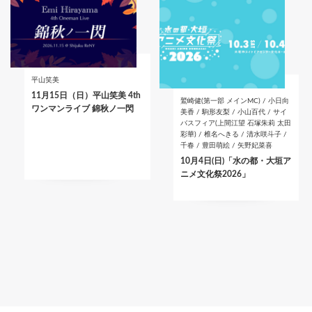
平山笑美
11月15日（日）平山笑美 4th
鷲崎健(第一部 メインMC) / 小日向
ワンマンライブ 錦秋ノ一閃
美香 / 駒形友梨 / 小山百代 / サイ
バスフィア(上間江望 石塚朱莉 太田
彩華) / 椎名へきる / 清水咲斗子 /
千春 / 豊田萌絵 / 矢野妃菜喜
10月4日(日)「水の都・大垣ア
ニメ文化祭2026」