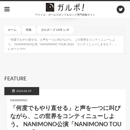
メ
イ
アイドル・ガールズポップ＆ロック専門情報サイト
ン
コ
ン
ホーム
特集
ガルポ！ズ LIVE レポ
テ
「何度でもやり直せる」と声を一つに叫びながら、この世界をコンティニューしよ
ン
う。 NANIMONO公演「NANIMONO TOUR 2026「コンティニューしますか？」」
ツ
レポート!!!!!!!
に
移
動
FEATURE
2026.06.19
NANIMONO
「何度でもやり直せる」と声を一つに叫び
ながら、この世界をコンティニューしよ
う。 NANIMONO公演「NANIMONO TOU