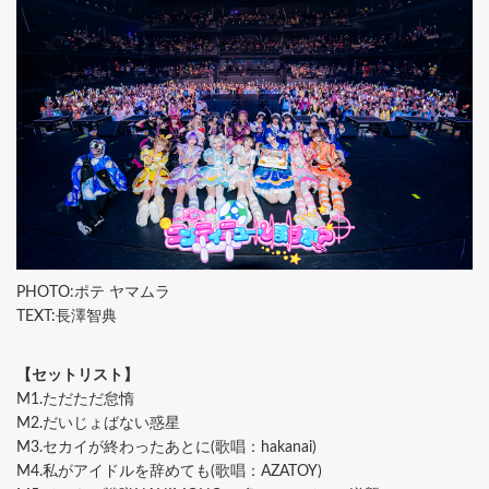
PHOTO:ポテ ヤマムラ
TEXT:長澤智典
【セットリスト】
M1.ただただ怠惰
M2.だいじょばない惑星
M3.セカイが終わったあとに(歌唱：hakanai)
M4.私がアイドルを辞めても(歌唱：AZATOY)