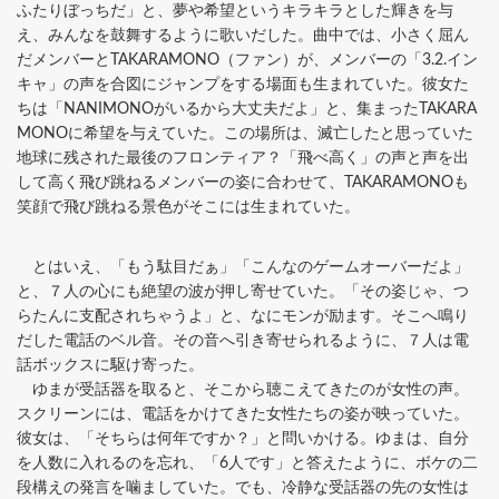
ふたりぼっちだ」と、夢や希望というキラキラとした輝きを与
え、みんなを鼓舞するように歌いだした。曲中では、小さく屈ん
だメンバーとTAKARAMONO（ファン）が、メンバーの「3.2.イン
キャ」の声を合図にジャンプをする場面も生まれていた。彼女た
ちは「NANIMONOがいるから大丈夫だよ」と、集まったTAKARA
MONOに希望を与えていた。この場所は、滅亡したと思っていた
地球に残された最後のフロンティア？「飛べ高く」の声と声を出
して高く飛び跳ねるメンバーの姿に合わせて、TAKARAMONOも
笑顔で飛び跳ねる景色がそこには生まれていた。
とはいえ、「もう駄目だぁ」「こんなのゲームオーバーだよ」
と、７人の心にも絶望の波が押し寄せていた。「その姿じゃ、つ
らたんに支配されちゃうよ」と、なにモンが励ます。そこへ鳴り
だした電話のベル音。その音へ引き寄せられるように、７人は電
話ボックスに駆け寄った。
ゆまが受話器を取ると、そこから聴こえてきたのが女性の声。
スクリーンには、電話をかけてきた女性たちの姿が映っていた。
彼女は、「そちらは何年ですか？」と問いかける。ゆまは、自分
を人数に入れるのを忘れ、「6人です」と答えたように、ボケの二
段構えの発言を噛ましていた。でも、冷静な受話器の先の女性は