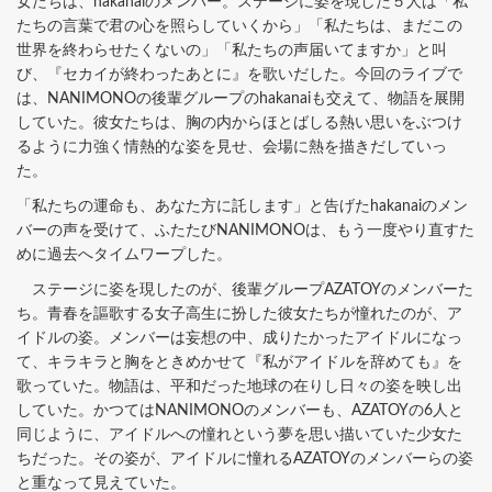
女たちは、hakanaiのメンバー。ステージに姿を現した５人は「私
たちの言葉で君の心を照らしていくから」「私たちは、まだこの
世界を終わらせたくないの」「私たちの声届いてますか」と叫
び、『セカイが終わったあとに』を歌いだした。今回のライブで
は、NANIMONOの後輩グループのhakanaiも交えて、物語を展開
していた。彼女たちは、胸の内からほとばしる熱い思いをぶつけ
るように力強く情熱的な姿を見せ、会場に熱を描きだしていっ
た。
「私たちの運命も、あなた方に託します」と告げたhakanaiのメン
バーの声を受けて、ふたたびNANIMONOは、もう一度やり直すた
めに過去へタイムワープした。
ステージに姿を現したのが、後輩グループAZATOYのメンバーた
ち。青春を謳歌する女子高生に扮した彼女たちが憧れたのが、ア
イドルの姿。メンバーは妄想の中、成りたかったアイドルになっ
て、キラキラと胸をときめかせて『私がアイドルを辞めても』を
歌っていた。物語は、平和だった地球の在りし日々の姿を映し出
していた。かつてはNANIMONOのメンバーも、AZATOYの6人と
同じように、アイドルへの憧れという夢を思い描いていた少女た
ちだった。その姿が、アイドルに憧れるAZATOYのメンバーらの姿
と重なって見えていた。