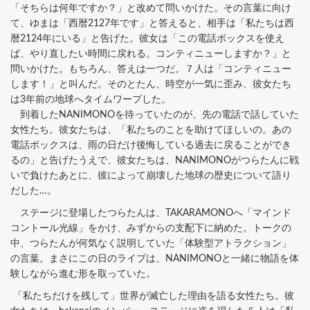
「そちらは何年ですか？」と改めて問いかけた。その言葉に向け
て、ゆまは「西暦2127年です」と答えると、相手は「私たちは西
暦2124年にいる」と告げた。彼女は「この電話ボックスを使え
ば、やり直したい時間に戻れる。コンティニューしますか？」と
問いかけた。もちろん、答えは一つだ。７人は「コンティニュー
します！」と叫んだ。そのとたん、時空が一気に歪み、彼女たち
は3年前の地球へタイムワープした。
到着したNANIMONOを待っていたのが、先の電話で話していた
女性たち。彼女たちは、「私たちのことを助けてほしいの。あの
電話ボックスは、雨の日だけ後悔している過去に戻ることができ
るの」と告げたうえで、彼女たちは、NANIMONOがつらたんに戦
いで負けたあとに、彼によって崩壊した地球の歴史について語り
だした…。
ステージに登場したつらたんは、TAKARAMONOへ「マインド
コントール光線」をかけ、みずからの支配下に納めた。トークの
中、つらたんが何気なく説明していた「体験型アトラクション」
の言葉。まさにこの日のライブは、NANIMONOと一緒に物語を体
験しながら進む形を取っていた。
「私たちだけを残して」世界が滅亡した理由を語る女性たち。彼