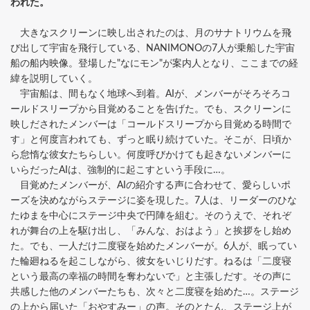
われた。
大きなスクリーンに映し出されたのは、月のサナトリウムを飛
び出して宇宙を飛行している、NANIMONOの7人が乗船した宇宙
船の船内映像。登場した"なにモン"が案内人となり、ここまでの経
緯を説明していく。
宇宙船は、間もなく地球へ到着。AIが、メンバーがそろそろコ
ールドスリープから目覚めることを告げた。でも、スクリーンに
映しだされたメンバーは「コールドスリープから目覚める時間で
す」と何度言われても、ずっと眠り続けていた。そこが、日頃か
ら怠惰な彼女たちらしい。何度呼びかけても起きないメンバーに
いらだったAIは、強制的に起こすという手段に…。
目覚めたメンバーが、AIの紹介する声に合わせて、愛らしいポ
ーズを決めながらステージに姿を現した。7人は、リーダーのひな
たゆまを中心にステージ中央で円陣を組む。そのうえで、それぞ
れが舞台の上を駆け出し、「みんな、おはよう」と挨拶をし始め
た。でも、一人だけ二度寝を始めたメンバーが。6人が、眠ってい
た輪廻ねるを起こしながら、彼女をいじりだす。ねるは「二度寝
という最高の幸福の時間を奪わないで」と主張しだす。その声に
共感した他のメンバーたちも、次々と二度寝を始めた…。ステージ
の上から届いた「おやすみー」の声。そのとたん、ステージ上が