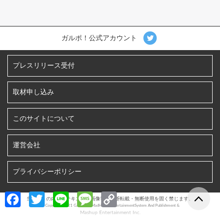
ガルポ！公式アカウント
プレスリリース受付
取材申し込み
このサイトについて
運営会社
プライバシーポリシー
Fa
T
Li
M
C
当サイトの内容、テキスト、画像等の無断転載・無断使用を固く禁じます。
©︎ Copyright 2021 GALPO! / MadHoneyEntertainmentSystem And Publishment &
ce
w
n
es
o
Mashup Entertainment Inc.