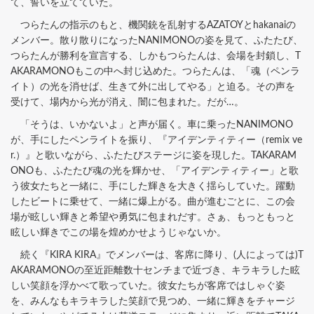
て、誓いを立てていた。
つらたんの指示のもと、機関銃を乱射するAZATOYとhakanaiの
メンバー。散り散りになったNANIMONOの姿を見て、ふたたび、
つらたんが勝利を宣言する、しかもつらたんは、会場を封鎖し、T
AKARAMONOもこの中へ封じ込めた。つらたんは、「魂（ペンラ
イト）の光を消せば、生きて外に出してやる」と迫る。その声を
受けて、場内から光が消え、闇に包まれた。だが…。
「そうは、いかないよ」と声が届く。車に乗ったNANIMONO
が、手にしたペンライトを振り、『アイデンティティー（remix ve
r.）』と歌いながら、ふたたびステージに姿を現した。TAKARAM
ONOも、ふたたび魂の光を輝かせ、「アイデンティティー」と歌
う彼女たちと一緒に、手にした輝きを大きく揺らしていた。躍動
したビートに乗せて、一緒に爆上がる。曲が進むごとに、この会
場が眩しい輝きと希望や勇気に包まれだす。さぁ、もっともっと
眩しい輝きでこの場を煌めかせようじゃないか。
続く『KIRA KIRA』でメンバーは、客席に降り、(人によっては)T
AKARAMONOの至近距離数十センチまで近づき、キラキラした眩
しい笑顔を浮かべて歌っていた。彼女たちが客席ではしゃぐ姿
を、みんなもキラキラした笑顔で見つめ、一緒に輝きをチャージ