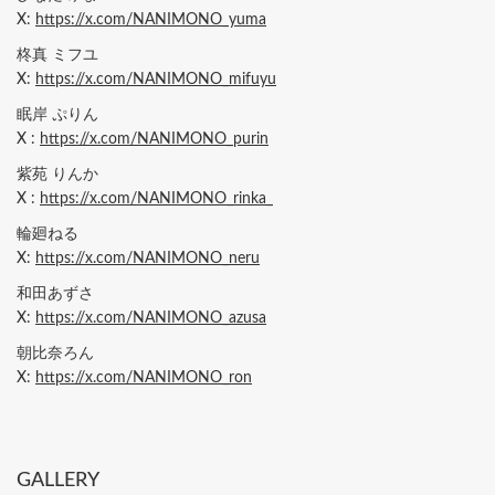
X:
https://x.com/NANIMONO_yuma
柊真 ミフユ
X:
https://x.com/NANIMONO_mifuyu
眠岸 ぷりん
X :
https://x.com/NANIMONO_purin
紫苑 りんか
X :
https://x.com/NANIMONO_rinka_
輪廻ねる
X:
https://x.com/NANIMONO_neru
和田あずさ
X:
https://x.com/NANIMONO_azusa
朝比奈ろん
X:
https://x.com/NANIMONO_ron
GALLERY