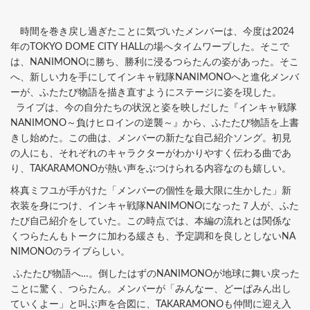
時間を巻き戻し過ぎたことに気づいたメンバーは、今度は2024
年のTOKYO DOME CITY HALLの場へタイムワープした。そこで
は、NANIMONOに勝ち、勝利に浸るつらたんの姿があった。そこ
へ、新しい力を手にしてインキャ戦隊NANIMONOへと進化メンバ
ーが、ふたたび物語を描き直すようにステージに姿を現した。
ライブは、今の自分たちの状況と姿を映しだした『インキャ戦隊
NANIMONO～負けヒロインの逆襲～』から、ふたたび物語を上書
きし始めた。この曲は、メンバーの新たな自己紹介ソング。初見
の人にも、それぞれのキャラクターがわかりやすく伝わる曲であ
り、TAKARAMONOが熱い声をぶつけられる内容なのも嬉しい。
柊真ミフユが手がけた「メンバーの個性を最大限に生かした」新
衣装を身につけ、インキャ戦隊NANIMONOになった７人が、ふた
たび自己紹介をしていた。この時点では、本編の流れとは関係な
くつらたんもトークに加わる緩さも、予定調和を良しとしないNA
NIMONOのライブらしい。
ふたたび物語へ…。倒したはずのNANIMONOが地球に舞い戻った
ことに驚く、つらたん。メンバーが「みんなー、どーぱみん出し
ていくよー」と叫ぶ声を合図に、TAKARAMONOも仲間に迎え入