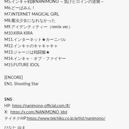
M5.インキャ戦隊NANIMONO ～負けヒロインの逆襲～
M6.どーぱみん！
M7.INTERNET MAGICAL GIRL
M8.魔法少女になれなかった
M9.アイデンティティー（remix ver.）
M10.KIRA KIRA
M11.インターネット★カーニバル
M12.インキャのキャキャキャ
M13.ジャージは戦闘服★
M14.インキャ・オブ・ファイヤー
M15.FUTURE IDOL
[ENCORE]
EN1. Shooting Star
SNS
HP:
https://nanimono-official.com/#/
X:
https://x.com/NANIMONO_idol
テイチクHP:
https://www.teichiku.co.jp/artist/nanimono/
ひなた ゆま