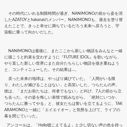
その時代にいれる制限時間が過ぎ、NANIMONOの前から姿を消
したAZATOYとhakanaiのメンバー。NANIMONOも、過去を塗り替
えたことで、きっと幸せに満ちているだろう未来へ戻ろうと、宇
宙船に乗って向かいだした。
NANIMONOは最後に、またここから新しい物語をみんなと一緒
に描こうと約束を交わすように『FUTURE IDOL』を歌いながら、
やり直した新しい世界にまた自分たちらしい物語を描き重ねよう
と、コンティニューした。その結果は…。
戻った未来の地球は、やっぱり滅びていた。「人間がいる限
り、わたしが滅びることはない」と高笑いした、つらたんの声。
彼は、「まだお前たちは、何者でもない」と叫び、7人の前から立
ち去った。その姿を悔しい表情で睨みながら、「絶対にいつか、
つらたんに勝ってやる」と、彼女たちは誓いを立てるように、TAK
ARAMONOと一緒に「エイエイオー」と気勢を上げて、ライブの
幕を閉じていった。
アンコールは、「Hello聴こえてるよ」と少し切ない声の色を持っ