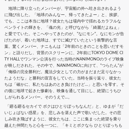
地球に降り立ったメンバーが、宇宙船の外へ吐き出されるよう
に飛び出した。「地球のみんなー、帰ってきたよー」と、挨拶。
でも、ここは本当に地球？彼女たちは場内中で揺れるカラフルな
ペンライトの輝きを、「魂の光」と呼びながら「綺麗だよねぇ」
と愛でていた。そこへやってきたのが、"なにモン"。なにモンが告
げたのが、着いた地球は、すでに滅びていたという衝撃的な言
葉。驚くメンバー、ナニもんは「2年前のときのことを思いだすモ
ン」と語りだし、背景のスクリーンに、2年前にTOKYO DOME CI
TY HALLでワンマン公演を行った当時のNANIMONOのライブ映像
が映しだされた。その中で、NANIMONOに向けて、"つらたん"が
「俺様の完全勝利だ。魔法少女としての力がまだまだ足りなかっ
たようだな」と勝利の宣言をしていた。当時を振り返り、彼女た
ちは「確かに、私たちはあのとき負けたけど…」と思いを零す。そ
の後に地球で起きた惨劇を、映像を通して目にし、絶望にうちひ
しがられるメンバー。そのうえで…。
「廻る廻るセカイで ボクはひとりぼっちなんだ」と、ゆまが『だ
いじょばない惑星』を、悲しみを湛えた声で歌いだした。その悲
しみ吹き飛ばすように、彼女たちは、ここに集まった絶望を乗り
越えた仲間たちと心を一つに、「キミとボクなら ひとりぼっちも