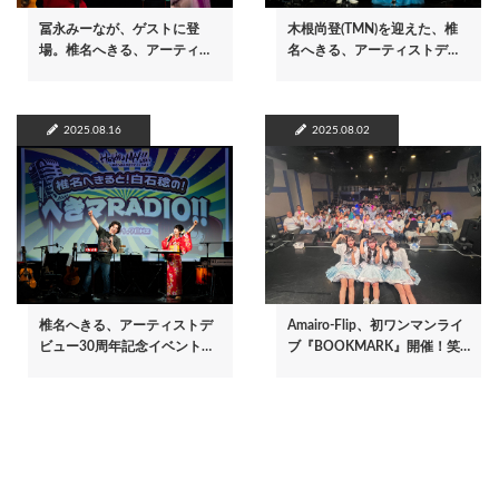
冨永みーなが、ゲストに登
木根尚登(TMN)を迎えた、椎
場。椎名へきる、アーティ…
名へきる、アーティストデ…
2025.08.16
2025.08.02
椎名へきる、アーティストデ
Amairo-Flip、初ワンマンライ
ビュー30周年記念イベント…
ブ『BOOKMARK』開催！笑…