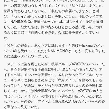
女たちは、hakanaiのメンバー。ステージに姿を現した５人は「私
たちの言葉で君の心を照らしていくから」「私たちは、まだこの
世界を終わらせたくないの」「私たちの声届いてますか」と叫
び、『セカイが終わったあとに』を歌いだした。今回のライブで
は、NANIMONOの後輩グループのhakanaiも交えて、物語を展開
していた。彼女たちは、胸の内からほとばしる熱い思いをぶつけ
るように力強く情熱的な姿を見せ、会場に熱を描きだしていっ
た。
「私たちの運命も、あなた方に託します」と告げたhakanaiのメン
バーの声を受けて、ふたたびNANIMONOは、もう一度やり直すた
めに過去へタイムワープした。
ステージに姿を現したのが、後輩グループAZATOYのメンバーた
ち。青春を謳歌する女子高生に扮した彼女たちが憧れたのが、ア
イドルの姿。メンバーは妄想の中、成りたかったアイドルになっ
て、キラキラと胸をときめかせて『私がアイドルを辞めても』を
歌っていた。物語は、平和だった地球の在りし日々の姿を映し出
していた。かつてはNANIMONOのメンバーも、AZATOYの6人と
同じように、アイドルへの憧れという夢を思い描いていた少女た
ちだった。その姿が、アイドルに憧れるAZATOYのメンバーらの姿
と重なって見えていた。