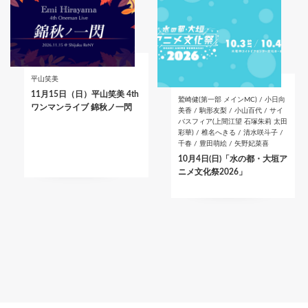
平山笑美
11月15日（日）平山笑美 4th
鷲崎健(第一部 メインMC) / 小日向
ワンマンライブ 錦秋ノ一閃
美香 / 駒形友梨 / 小山百代 / サイ
バスフィア(上間江望 石塚朱莉 太田
彩華) / 椎名へきる / 清水咲斗子 /
千春 / 豊田萌絵 / 矢野妃菜喜
10月4日(日)「水の都・大垣ア
ニメ文化祭2026」