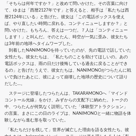
「そちらは何年ですか？」と改めて問いかけた。その言葉に向け
て、ゆまは「西暦2127年です」と答えると、相手は「私たちは西
暦2124年にいる」と告げた。彼女は「この電話ボックスを使え
ば、やり直したい時間に戻れる。コンティニューしますか？」と
問いかけた。もちろん、答えは一つだ。７人は「コンティニュー
します！」と叫んだ。そのとたん、時空が一気に歪み、彼女たち
は3年前の地球へタイムワープした。
到着したNANIMONOを待っていたのが、先の電話で話していた
女性たち。彼女たちは、「私たちのことを助けてほしいの。あの
電話ボックスは、雨の日だけ後悔している過去に戻ることができ
るの」と告げたうえで、彼女たちは、NANIMONOがつらたんに戦
いで負けたあとに、彼によって崩壊した地球の歴史について語り
だした…。
ステージに登場したつらたんは、TAKARAMONOへ「マインド
コントール光線」をかけ、みずからの支配下に納めた。トークの
中、つらたんが何気なく説明していた「体験型アトラクション」
の言葉。まさにこの日のライブは、NANIMONOと一緒に物語を体
験しながら進む形を取っていた。
「私たちだけを残して」世界が滅亡した理由を語る女性たち。彼