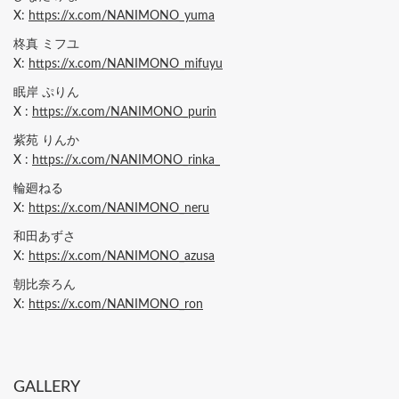
X:
https://x.com/NANIMONO_yuma
柊真 ミフユ
X:
https://x.com/NANIMONO_mifuyu
眠岸 ぷりん
X :
https://x.com/NANIMONO_purin
紫苑 りんか
X :
https://x.com/NANIMONO_rinka_
輪廻ねる
X:
https://x.com/NANIMONO_neru
和田あずさ
X:
https://x.com/NANIMONO_azusa
朝比奈ろん
X:
https://x.com/NANIMONO_ron
GALLERY