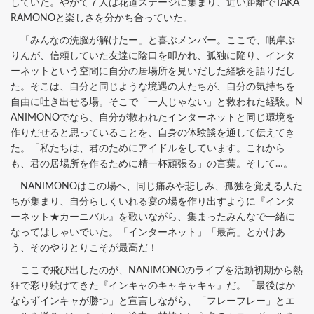
していた。やがて７人は花道ステージに集まり、近い距離でTAKA
RAMONOと楽しさを分かち合っていた。
「みんなの洗脳が解けたー」と喜ぶメンバー。ここで、眠岸ぷ
りんが、信頼していた友達に陰口を叩かれ、孤独に陥り、インタ
ーネットという空間に自分の居場所を見いだした経験を語りだし
た。そこは、自分と同じような境遇の人たちが、自分の気持ちを
自由に吐き出せる場。そこで「一人じゃない」と救われた経験。N
ANIMONOでなら、自分が救われたインターネットと同じ環境を
作りだせると思っていることを、自身の体験談を通して伝えてき
た。「私たちは、君のためにアイドルをしています。これから
も、君の居場所を作るために精一杯頑張る」の言葉。そして…。
NANIMONOはこの場へ、同じ痛みや悲しみ、孤独を覚える人た
ちが集まり、自分らしくいれる宴の場を作り出すように『インタ
ーネット★カーニバル』を歌いながら、集まったみんなで一緒に
なってはしゃいでいた。「インターネット」「最高」とかけあ
う、そのやりとりこそが最高だ！
ここで飛び出したのが、NANIMONOのライブを活動初期から熱
狂で彩り続けてきた『インキャのキャキャキャ』だ。「最後はか
ならずインキャが勝つ」と宣言しながら、「フレーフレー」とエ