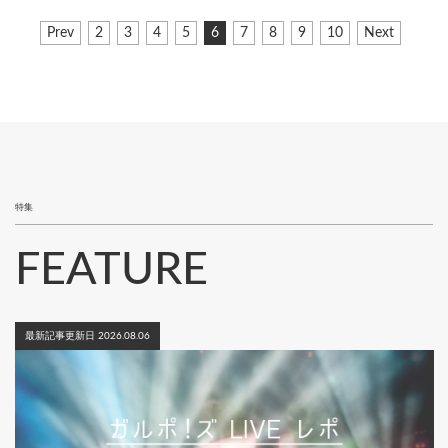
ペ
前
Prev
ペ
2
ペ
3
ペ
4
ペ
5
カ
6
ペ
7
ペ
8
ペ
9
ペ
10
次
Next
ー
ペ
ー
ー
ー
ー
レ
ー
ー
ー
ー
ペ
ジ
ー
ジ
ジ
ジ
ジ
ン
ジ
ジ
ジ
ジ
ー
ジ
ト
ジ
送
ペ
り
ー
ジ
特集
FEATURE
最新記事更新日 2026.08.06