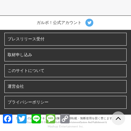
ガルポ！公式アカウント
プレスリリース受付
取材申し込み
このサイトについて
運営会社
プライバシーポリシー
Fa
T
Li
M
C
当サイトの内容、テキスト、画像等の無断転載・無断使用を固く禁じます。
©︎ Copyright 2021 GALPO! / MadHoneyEntertainmentSystem And Publishment &
ce
w
n
es
o
Mashup Entertainment Inc.