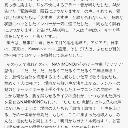
真っ赤に染まり、耳を不快にするアラート音が鳴りだした。AIが
告げた「緊急事態、隕石にぶつかりますが」の声。それでも、寝
ぼけた彼女たちは「大丈夫、大丈夫」と取り合わない…が、危険な
状態にハッとしたメンバーが一気に慌てだした。「間もなく隕石
にぶつかります」と告げたAIの声に、７人は「やばい、今すぐ準
備をしなきゃ」と焦りだす…。
隕石は、無事に回避。改めて目的地を地球の、アジアの、日本
の、東京の、Kanadevia Hallに設定。そして7人は、ふたたび目的
地へ向けてロケットを噴射して進みだした。
そのうえで流れたのが、 NANIMONOの心のテーマ曲『ただただ
怠惰』。「だ、だ、だ、だるくてだるくてだるくて無理無理！」
と、怠惰な自分を肯定するように愛らしい仕草で歌う彼女たち。
煌めく７人に向けて、場内から熱い声が沸き上がる。メンバーの
魅力とキャラクターを上手く生かしたオープニングの展開や、そ
こから繋がる、胸を踊らせるライブの流れが、いつも冴えた演出
を見せるNANIMONOらしい。「ただ ただ 怠惰!」と叫ぶ7人の声
にかけあうように、場内の人たちも「怠惰！怠惰！」と声を上げ
る、その一体感が最高だ。もしや、ここに集まった地球人も、み
んな、彼女たちと同じように「明日からガチ！本気出す！」と言
い訳をするのが得意な怠惰な人たち…なのかも知れない。