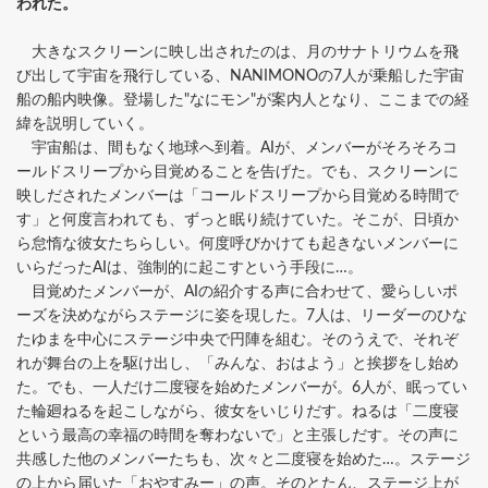
われた。
大きなスクリーンに映し出されたのは、月のサナトリウムを飛
び出して宇宙を飛行している、NANIMONOの7人が乗船した宇宙
船の船内映像。登場した"なにモン"が案内人となり、ここまでの経
緯を説明していく。
宇宙船は、間もなく地球へ到着。AIが、メンバーがそろそろコ
ールドスリープから目覚めることを告げた。でも、スクリーンに
映しだされたメンバーは「コールドスリープから目覚める時間で
す」と何度言われても、ずっと眠り続けていた。そこが、日頃か
ら怠惰な彼女たちらしい。何度呼びかけても起きないメンバーに
いらだったAIは、強制的に起こすという手段に…。
目覚めたメンバーが、AIの紹介する声に合わせて、愛らしいポ
ーズを決めながらステージに姿を現した。7人は、リーダーのひな
たゆまを中心にステージ中央で円陣を組む。そのうえで、それぞ
れが舞台の上を駆け出し、「みんな、おはよう」と挨拶をし始め
た。でも、一人だけ二度寝を始めたメンバーが。6人が、眠ってい
た輪廻ねるを起こしながら、彼女をいじりだす。ねるは「二度寝
という最高の幸福の時間を奪わないで」と主張しだす。その声に
共感した他のメンバーたちも、次々と二度寝を始めた…。ステージ
の上から届いた「おやすみー」の声。そのとたん、ステージ上が