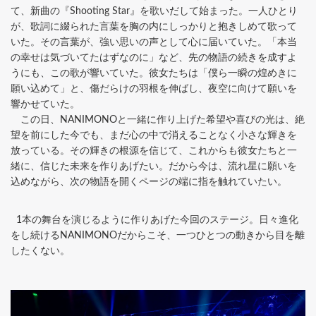
て、新曲の『Shooting Star』を歌いだして始まった。一人ひとり
が、歌詞に綴られた言葉を胸の内にしっかりと抱きしめて歌って
いた。その言葉が、強い思いの声として心に届いていた。「本当
の幸せは気づいてたはずなのに」など、先の物語の続きを成すよ
うにも、この歌が響いていた。彼女たちは「僕ら一瞬の煌めきに
願い込めて」と、傷だらけの羽根を伸ばし、夜空に向けて願いを
響かせていた。
この日、NANIMONOと一緒に作り上げた希望や喜びの光は、絶
望を前にした今でも、まだ心の中で消えることなく小さな輝きを
放っている。その輝きの根源を信じて、これからも彼女たちと一
緒に、信じた未来を作りあげたい。だから今は、流れ星に願いを
込めながら、次の物語を開くページの端に指を触れていたい。
1本の舞台を演じるように作りあげた今回のステージ。日々進化
をし続けるNANIMONOだからこそ、一つひとつの動きから目を離
したくない。