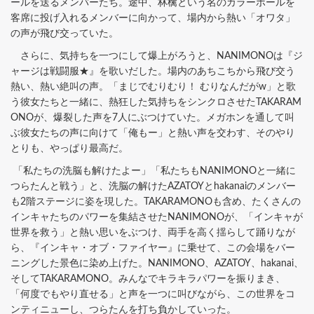
ールを送るメンバーたち。途中、林檎という名のカラーボールを
客席に投げ入れるメンバーに向かって、場内から熱い「オワタ」
の声が飛び交っていた。
さらに、気持ちを一つにして爆上がろうと、NANIMONOは『ジ
ャージは戦闘服★』を歌いだした。場内のあちこちから飛び交う
熱い、熱い絶叫の声。「まじでむりむり！ むりなんだがw」と歌
う彼女たちと一緒に、熱狂した気持ちをシンクロさせたTAKARAM
ONOが、爆裂した声を7人にぶつけていた。メガホンを通して叫
ぶ彼女たちの声に向けて「俺もー」と熱い声を交わす、そのやり
とりも、やっぱり最高だ。
「私たちの洗脳も解けたよー」「私たちもNANIMONOと一緒に
つらたんと戦う」と、洗脳の解けたAZATOYとhakanaiのメンバー
も2階ステージに姿を現した。TAKARAMONOも含め、たくさんの
インキャたちのパワーを集結させたNANIMONOが、「インキャが
世界を救う」と熱い思いをぶつけ、両手を高く揺らして踊りなが
ら、『インキャ・オブ・ファイヤー』に乗せて、この会場をバー
ニングした景色に染め上げた。NANIMONO、AZATOY、hakanai、
そしてTAKARAMONO。みんなでキラキラパワーを振りまき、
「何度でもやり直せる」と声を一つに叫びながら、この世界をコ
ンティニューし、つらたんを打ち負かしていった。