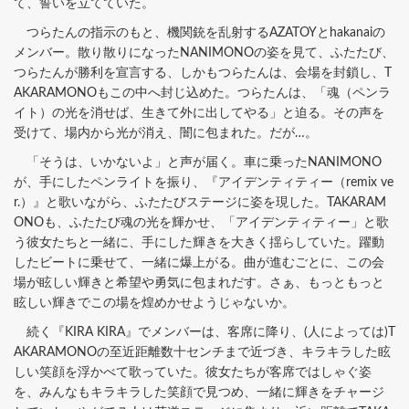
て、誓いを立てていた。
つらたんの指示のもと、機関銃を乱射するAZATOYとhakanaiの
メンバー。散り散りになったNANIMONOの姿を見て、ふたたび、
つらたんが勝利を宣言する、しかもつらたんは、会場を封鎖し、T
AKARAMONOもこの中へ封じ込めた。つらたんは、「魂（ペンラ
イト）の光を消せば、生きて外に出してやる」と迫る。その声を
受けて、場内から光が消え、闇に包まれた。だが…。
「そうは、いかないよ」と声が届く。車に乗ったNANIMONO
が、手にしたペンライトを振り、『アイデンティティー（remix ve
r.）』と歌いながら、ふたたびステージに姿を現した。TAKARAM
ONOも、ふたたび魂の光を輝かせ、「アイデンティティー」と歌
う彼女たちと一緒に、手にした輝きを大きく揺らしていた。躍動
したビートに乗せて、一緒に爆上がる。曲が進むごとに、この会
場が眩しい輝きと希望や勇気に包まれだす。さぁ、もっともっと
眩しい輝きでこの場を煌めかせようじゃないか。
続く『KIRA KIRA』でメンバーは、客席に降り、(人によっては)T
AKARAMONOの至近距離数十センチまで近づき、キラキラした眩
しい笑顔を浮かべて歌っていた。彼女たちが客席ではしゃぐ姿
を、みんなもキラキラした笑顔で見つめ、一緒に輝きをチャージ