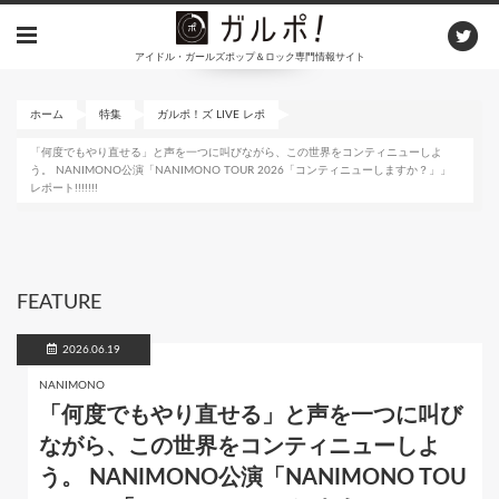
メ
イ
アイドル・ガールズポップ＆ロック専門情報サイト
ン
コ
ン
ホーム
特集
ガルポ！ズ LIVE レポ
テ
「何度でもやり直せる」と声を一つに叫びながら、この世界をコンティニューしよ
ン
う。 NANIMONO公演「NANIMONO TOUR 2026「コンティニューしますか？」」
ツ
レポート!!!!!!!
に
移
動
FEATURE
2026.06.19
NANIMONO
「何度でもやり直せる」と声を一つに叫び
ながら、この世界をコンティニューしよ
う。 NANIMONO公演「NANIMONO TOU