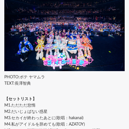
PHOTO:ポテ ヤマムラ
TEXT:長澤智典
【セットリスト】
M1.ただただ怠惰
M2.だいじょばない惑星
M3.セカイが終わったあとに(歌唱：hakanai)
M4.私がアイドルを辞めても(歌唱：AZATOY)