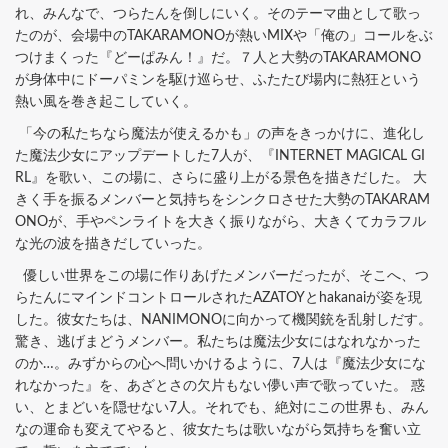
れ、みんなで、つらたんを倒しにいく。そのテーマ曲として歌っ
たのが、会場中のTAKARAMONOが熱いMIXや「俺の」コールをぶ
つけまくった『どーぱみん！』だ。７人と大勢のTAKARAMONO
が身体中にドーパミンを駆け巡らせ、ふたたび場内に熱狂という
熱い風を巻き起こしていく。
「今の私たちなら魔法が使えるかも」の声をきっかけに、進化し
た魔法少女にアップデートした7人が、『INTERNET MAGICAL GI
RL』を歌い、この場に、さらに盛り上がる景色を描きだした。 大
きく手を振るメンバーと気持ちをシンクロさせた大勢のTAKARAM
ONOが、手やペンライトを大きく振りながら、大きくてカラフル
な光の波を描きだしていった。
優しい世界をこの場に作りあげたメンバーだったが、そこへ、つ
らたんにマインドコントロールされたAZATOYとhakanaiが姿を現
した。彼女たちは、NANIMONOに向かって機関銃を乱射しだす。
驚き、逃げまどうメンバー。私たちは魔法少女にはなれなかった
のか…。みずからの心へ問いかけるように、7人は『魔法少女にな
れなかった』を、あざとさの欠片もない儚い声で歌っていた。 惑
い、とまどいを隠せない7人。それでも、絶対にこの世界も、みん
なの運命も変えてやると、彼女たちは歌いながら気持ちを奮い立