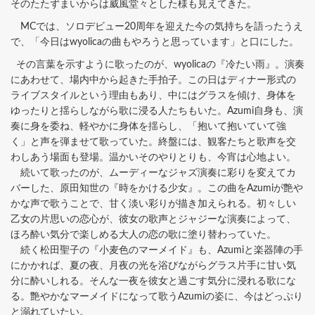
そのたたずまいからは威風堂々とした様も見えてきた。
MCでは、ソロデビュー20周年を迎えた今の気持ちを語ったうえ
で、「今日はwyolicaの曲もやろうと思っています」と口にした。
その言葉を示すように歌ったのが、wyolicaの『冷たい雨』。演奏
にあわせて、場内中から起きた手拍子。この日はディナー形式の
ライブスタイルという理由もあり、中にはグラスを傾け、身体を
ゆったりと揺らしながら歌に浸る人たちもいた。Azumi自身も、演
奏に身を委ね、軽やかに身体を揺らし、「抱いて抱いていて強
く」と声を弾ませて歌っていた。終盤には、観客たちと歌声を交
わしあう場面も登場。温かいそのやりとりも、今宵は心地よい。
続いて歌ったのが、ムーディーなジャズ演奏に彩りを変えてカ
バーした、原田知世の『時をかける少女』。この曲をAzumiが艶や
かな声で歌うことで、甘く淡い彩りが描き加えられる。初々しい
乙女の片思いの恋心が、彼女の歌声とジャジーな演奏によって、
ほろ酔い気分で楽しめる大人の恋の歌に塗り替わっていた。
続く松田聖子の『小麦色のマーメイド』も、Azumiと楽器陣の手
にかかれば、夏の夜、月夜の光を浴びながらグラス片手に甘い気
分に酔いしれる。そんな一夜を彼女と過ごす気分に浸れる歌にな
る。艶やかなマーメイドになって歌うAzumiの姿に、今はどっぷり
と溺れていたい。