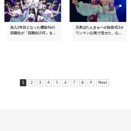
加入2年目となった櫻坂46の
天界ばたんきゅーが始音式(1st
四期生が「四期生LIVE」を…
ワンマン公演)で見せた、心…
ペ
カ
1
ペ
2
ペ
3
ペ
4
ペ
5
ペ
6
ペ
7
ペ
8
ペ
9
次
Next
ー
レ
ー
ー
ー
ー
ー
ー
ー
ー
ペ
ジ
ン
ジ
ジ
ジ
ジ
ジ
ジ
ジ
ジ
ー
ト
ジ
送
ペ
り
ー
ジ