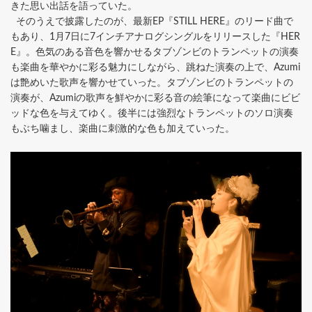
きた思い出話を語っていた。
そのうえで披露したのが、最新EP『STILL HERE』のリード曲で
もあり、1月7日に7インチアナログシングルをリリースした『HER
E』。色気のある音色を響かせるタブゾンビのトランペットの演奏
も楽曲を華やかに彩る魅力にしながら、跳ねた演奏の上で、Azumi
は艶めいた歌声を響かせていった。タブゾンビのトランペットの
演奏が、Azumiの歌声を鮮やかに彩る音の絵筆になって楽曲にビビ
ッドな色を与えてゆく。後半には強烈なトランペットのソロ演奏
もぶち噛まし、楽曲に刺激的な色も加えていった。