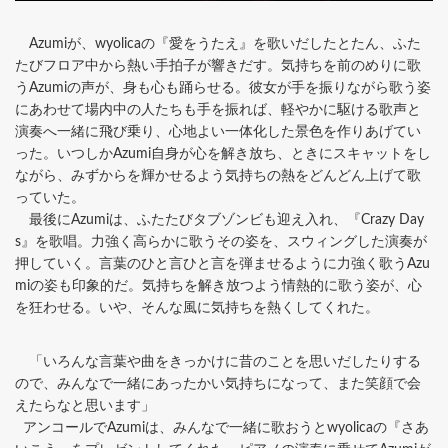
Azumiが、wyolicaの『愛をうたえ』を歌いだしたとたん、ふた
たびフロア中から熱い手拍子が響きだす。気持ちを前のめりに歌
うAzumiの声が、身も心も踊らせる。彼女が手を振りながら歌う姿
にあわせて場内中の人たちも手を振れば、軽やかに駆ける歌声と
演奏へ一緒に飛び乗り、心地よい一体化した景色を作りあげてい
った。いつしかAzumi自身が心を解き放ち、ときにスキャットをし
ながら、みずからを輝かせるよう気持ちの熱をどんどん上げて歌
っていた。
最後にAzumiは、ふたたびタブゾンビも迎え入れ、『Crazy Day
s』を歌唱。力強く高らかに歌うその姿を、スウィングした演奏が
押していく。言葉のひと言ひと言を弾ませるように力強く歌うAzu
miの姿も印象的だ。気持ちを解き放つよう情熱的に歌う姿が、心
を狂わせる。いや、そんな風に気持ちを熱くしてくれた。
「いろんな言葉や曲をきっかけに昔のことを思いだしたりする
ので、みんなで一緒にあったかい気持ちになって、また笑顔で会
えたらなと思います」
アンコールでAzumiは、みんなで一緒に歌おうとwyolicaの『さあ