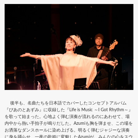
後半も、名曲たちを日本語でカバーしたコンセプトアルバム
『ぴあのとあずみ』に収録した『Life is Music ～I Got Rhythm～』
を歌って始まった。心地よく弾む演奏が流れるのにあわせて、場
内中から熱い手拍子が鳴りだした。Azumiも胸を弾ませ、この場を
お洒落なダンスホールに染め上げる。明るく弾むジャジーな演奏
に身を踊らせ、一夜の歌姫に変貌したAzumiが、みんなの心をスウ