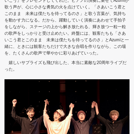
いこう』をプレゼントしてくれた。ピアノの演奏に乗せてAzumiが
歌う声が、心に小さな勇気の火を点けていく。「さあいこう君と
このまま 未来は僕たちを待ってるのさ」と歌う言葉が、気持ち
を動かす力になる。だから、躍動していく演奏にあわせて手拍子
をしながら、ステージの上から解き放たれる、輝き放つ一粒一粒
の歌声をしっかりと受け止めたい。終盤には、観客たちも「さあ
いこう君とこのまま 未来は僕たちを待ってるのさ」とAzumiと一
緒に、ときには観客たちだけで大きな合唱を作りながら、この場
を、たくさんの歌声で華やかに彩りあげていった。
嬉しいサプライズも飛び出した、本当に素敵な20周年ライブだ
った。