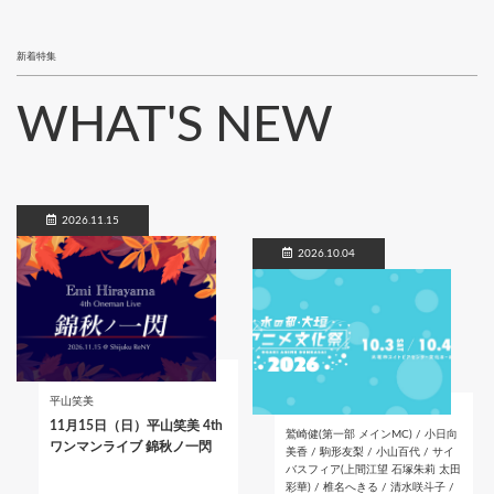
新着特集
WHAT'S NEW
2026.11.15
2026.10.04
平山笑美
11月15日（日）平山笑美 4th
鷲崎健(第一部 メインMC) / 小日向
ワンマンライブ 錦秋ノ一閃
美香 / 駒形友梨 / 小山百代 / サイ
バスフィア(上間江望 石塚朱莉 太田
彩華) / 椎名へきる / 清水咲斗子 /