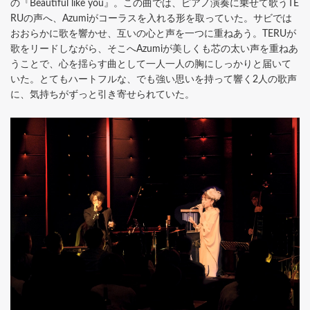
の『Beautiful like you』。この曲では、ピアノ演奏に乗せて歌うTE
RUの声へ、Azumiがコーラスを入れる形を取っていた。サビでは
おおらかに歌を響かせ、互いの心と声を一つに重ねあう。TERUが
歌をリードしながら、そこへAzumiが美しくも芯の太い声を重ねあ
うことで、心を揺らす曲として一人一人の胸にしっかりと届いて
いた。とてもハートフルな、でも強い思いを持って響く2人の歌声
に、気持ちがずっと引き寄せられていた。