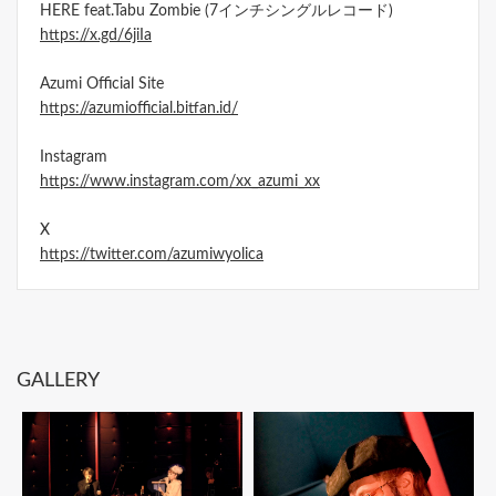
HERE feat.Tabu Zombie (7インチシングルレコード)
https://x.gd/6jiIa
Azumi Official Site
https://azumiofficial.bitfan.id/
Instagram
https://www.instagram.com/xx_azumi_xx
X
https://twitter.com/azumiwyolica
GALLERY