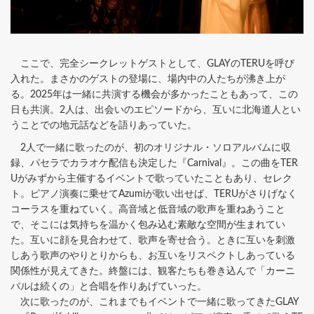
ここで、完全シークレットゲストとして、GLAYのTERUを呼び
入れた。まさかのゲストの登場に、場内中の人たちが沸き上が
る。2025年は一緒に共演する機会が多かったこともあって、この
日も共演。2人は、出会いのエピソードから、互いに北海道人とい
うことでの地元話などを語りあっていた。
2人で一緒に歌ったのが、初のオリジナル・ソロアルバムに収
録、パセラでカラオケ配信も決定した『Carnival』。この曲をTER
Uがみずから主催するイベントで歌っていたこともあり、セレク
ト。ピアノ演奏に乗せてAzumiが歌い出せば、TERUがさりげなく
コーラスを重ねていく。高音域と低音域の歌声を重ねあうこと
で、そこには気持ちを温かく包み込む素敵な空間が生まれてい
た。互いに顔を見合わせて、歌声を寄せ合う。ときに互いを刺激
しあう歌声のやりとりからも、お互いをリスペクトしあっている
関係性が見えてきた。終盤には、観客たちも巻き込んで「カーニ
バルは続くの」と合唱を作りあげていった。
次に歌ったのが、これまでもイベントで一緒に歌ってきたGLAY