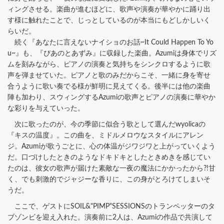
ィングさせる。楽曲が進むほどに、歌声や演奏が華やかに踊り出
す様に触れたことで、じっとしているのが本当にもどしかしいく
らいだ。
続く『あなたに言えないナイショのお話~It Could Happen To Yo
u~』も、『ぴあのとあずみ』に収録した楽曲。Azumiは身体でリズ
ムを刻みながら、ピアノの演奏と気持ちをシンクロするように歌
声を弾ませていた。ピアノと歌のみだからこそ、一緒に身を寄せ
合うように歌い奏でる様が鮮明に見えてくる。後半には他の楽曲
陣も加わり、スウィングするAzumiの歌声とピアノの演奏に華やか
な彩りを与えていった。
次に歌ったのが、今の季節に似合う歌として選んだwyolicaの
『キスの温度』。この曲を、ミドルメロウなスタイルにアレン
ジ。Azumiが歌うごとに、心の体温がジワジワと上がっていくよう
だ。口づけしたときのようなドキドキとしたときめきを感じてい
たのは、彼女の歌声が届けた素敵な一夜の魔法にかかったから?!甘
く、でも刺激的でジャジーな香りに、この身がとろけてしまいそ
うだ。
ここで、ゲストにSOIL&"PIMP"SESSIONSのトランペッターのタ
ブゾンビを迎え入れた。演奏前に2人は、Azumiの作品で共演して