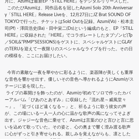
月に、Azumiは最新EP『STILL HERE』をデジタルリリースした。
このたびAzumiは、同作品名を冠したAzumi Solo 20th Anniversar
y「STILL HERE」Release Liveを、12月27日にJZ Brat SOUND OF
TOKYOで行った。チケットはSold Outを記録。Azumi(Vo)・松本圭
司(Pf)・澤田浩史(Ba)・田中栄二(Ds)という編成のもと、EP『STILL
HERE』に収録された『HERE』でコラボレートしたタブゾンビ(Tp
／SOIL&"PIMP"SESSIONS)をゲストに、スペシャルゲストにGLAY
のTERUを迎えて一夜限りのスペシャルなライブを行った。その日
の模様を、ここにお届けしたい。
今宵の素敵な一夜を華やかに彩るように、楽器陣が美しくも重厚
な音色を響かせ出す。優しいその音色へ導かれるようにAzumiがス
テージに姿を現した。
ライブの幕開けを飾ったのが、Azumiが初めてソロで作ったカバ
ーアルバム「ぴあのとあずみ」に収録した『流れ星～威風堂々
～』。「近づくほど遠くなる～」と、祈るように歌う彼女の声
が、この場にいる一人一人の心に温かな歌声の風になってそよぎ
出す。ジャジーな音色に乗せて、Azumiは言葉のひと言ひと言に思
いを込めて歌っていた。その姿と、心の奥まで響く澄み渡る歌声
に心がずっと引き寄せられる。親しみを覚えながらも、凛とした