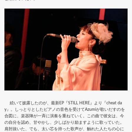
続いて披露したのが、最新EP『STILL HERE』より『cheat da
y』。しっとりとしたピアノの音色を受けてAzumiが歌いだすのを
合図に、楽器陣が一斉に演奏を重ねていく。この曲で彼女は、今
の自分を認め、甘やかし、少しばかり励ますように歌っていた。
肩肘抜いた、でも、太い芯を持った歌声が、触れた人たちの心に