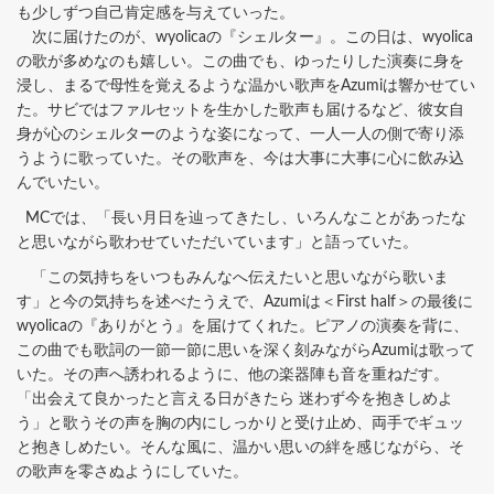
も少しずつ自己肯定感を与えていった。
次に届けたのが、wyolicaの『シェルター』。この日は、wyolica
の歌が多めなのも嬉しい。この曲でも、ゆったりした演奏に身を
浸し、まるで母性を覚えるような温かい歌声をAzumiは響かせてい
た。サビではファルセットを生かした歌声も届けるなど、彼女自
身が心のシェルターのような姿になって、一人一人の側で寄り添
うように歌っていた。その歌声を、今は大事に大事に心に飲み込
んでいたい。
MCでは、「長い月日を辿ってきたし、いろんなことがあったな
と思いながら歌わせていただいています」と語っていた。
「この気持ちをいつもみんなへ伝えたいと思いながら歌いま
す」と今の気持ちを述べたうえで、Azumiは＜First half＞の最後に
wyolicaの『ありがとう』を届けてくれた。ピアノの演奏を背に、
この曲でも歌詞の一節一節に思いを深く刻みながらAzumiは歌って
いた。その声へ誘われるように、他の楽器陣も音を重ねだす。
「出会えて良かったと言える日がきたら 迷わず今を抱きしめよ
う」と歌うその声を胸の内にしっかりと受け止め、両手でギュッ
と抱きしめたい。そんな風に、温かい思いの絆を感じながら、そ
の歌声を零さぬようにしていた。