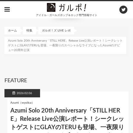
メ
イ
アイドル・ガールズポップ＆ロック専門情報サイト
ン
コ
ン
ホーム
特集
ガルポ！ズ LIVE レポ
テ
Azumi Solo 20th Anniversary「STILL HERE」Release Live公演レポート！シークレット
ン
ゲストにGLAYのTERUも登場、一夜限りのスペシャルなライブになったAzumiのデビ
ツ
ュー20周年公演
に
移
動
FEATURE
2026.02.06
Azumi（wyolica）
Azumi Solo 20th Anniversary「STILL HER
E」Release Live公演レポート！シークレッ
トゲストにGLAYのTERUも登場、一夜限り