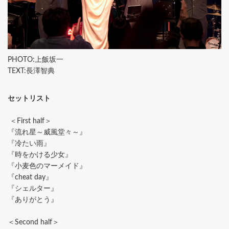
PHOTO:上飯坂一
TEXT:長澤智典
セットリスト
＜First half＞
『流れ星～威風堂々～』
『冷たい雨』
『時をかける少女』
『小麦色のマーメイド』
『cheat day』
『シェルター』
『ありがとう』
＜Second half＞