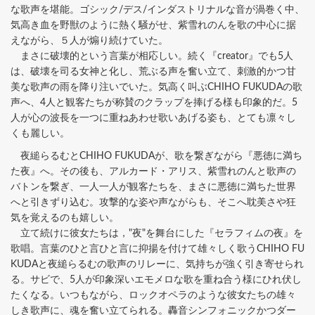
な歌声を堪能。ゴシック/デス/インダストリナルな音が渦巻く中、
気高き血を野獣のように熱く騒がせ、紫雪れのんを歌の中心に据
えながら、５人が煽り続けていた。
まさに破壊的という言葉が相応しい。続く『creator』でも5人
は、破壊を司る女神と化し、荒ぶる声を奮い立て、刺激的かつ甘
美な歌声の雨を降り注いでいた。気高く叫ぶCHIHO FUKUDAの歌
声へ、4人と観客たちが称賛のクラップを捧げる様も印象的だ。5
人が心の波長を一つに重ねあわせ歌いあげる姿も、とても凛々し
くも麗しい。
夜縋らるむとCHIHO FUKUDAが、歌を繋ぎながら『悪徳に満ち
た夜』へ。その後も、アルカード・アリス、紫雪れのんと歌声の
バトンを繋ぎ、一人一人が観客たちを、まさに悪徳に満ちた世界
へと引きずり込む。攻撃的な姿や声ながらも、そこへ耽美さや狂
気を覚えるのも嬉しい。
立て続けに彼女たちは，"夜"を舞台にした『セラフィムの夜』を
歌唱。言葉のひと言ひと言に抑揚を付けて雄々しく歌うCHIHO FU
KUDAと夜縋らるむの歌声のリレーに、気持ちが強く引き寄せられ
る。サビで、5人が印象深いエモメロな歌を重ね合う様にひれ伏し
たくなる。いつもながら、ロックオペラのような彼女たちの雄々
しき歌声に、魂を奮い立てられる。轟音シンフォニックかつダー