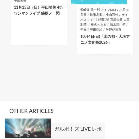
平山笑美
11月15日（日）平山笑美 4th
鷲崎健(第一部 メインMC) / 小日向
ワンマンライブ 錦秋ノ一閃
美香 / 駒形友梨 / 小山百代 / サイ
バスフィア(上間江望 石塚朱莉 太田
彩華) / 椎名へきる / 清水咲斗子 /
千春 / 豊田萌絵 / 矢野妃菜喜
10月4日(日)「水の都・大垣ア
ニメ文化祭2026」
OTHER ARTICLES
ガルポ！ズ LIVE レポ