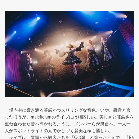
場内中に響き渡る荘厳かつスリリングな音色。いや、轟音と言
ったほうが、maleficiumのライブには相応しい。美しさと荘厳さを
重ね合わせた音へ導かれるように、メンバーらが舞台へ。一人一
人がスポットライトの元でかしづく麗美な様も麗しい。
ライブは、冒頭から観客たちを「Oi!Oi!」と煽ったうえで、『Ra