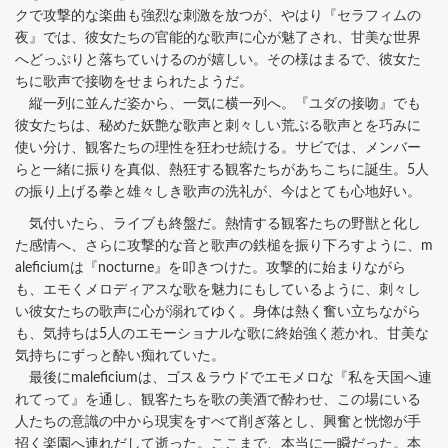
クで攻撃的な楽曲も強烈な刺激を放つが、やはり『セラフィムの
夜』では、彼女たちの官能的な歌声に心が魅了され、甘美な世界
へどっぷりと落ちていけるのが嬉しい。その様はまるで、彼女た
ちに歌声で接吻をせまられたようだ。
縦一列に並んだ姿から、一気に横一列へ。『ユダの接吻』でも
彼女たちは、秘めた妖艶な歌声と刺々しい荒ぶる歌声とを巧みに
使い分け、観客たちの理性を狂わせ続ける。サビでは、メンバー
らと一緒に振りを真似、熱狂する観客たちがあちこちに誕生。5人
の振り上げる拳と雄々しき歌声の洗礼が、今はとても心地好い。
気付いたら、ライブも終盤だ。熱情する観客たちの野獣と化し
た感情へ、さらに攻撃的な音と歌声の鉄槌を振り下ろすように、m
aleficiumは『nocturne』を叩きつけた。攻撃的に始まりながら
も、エモくメロディアスな歌を魅力にもしているように、刺々し
い彼女たちの歌声に心が溺れてゆく。身体は熱く奮い立ちながら
も、気持ちは5人のエモーショナルな歌に終始強く惹かれ、甘美な
気持ちにずっと酔い痴れていた。
最後にmaleficiumは、ゴス＆ラウドでエモメロな『私を天国へ連
れてって』を通し、観客たちを歌の美酒で酔わせ、この場にいる
人たちの意識の中から現実をすべて削ぎ落とし、興奮と恍惚が手
招く楽園へ連れだして逝った。ここまで、本当に一瞬だった。本