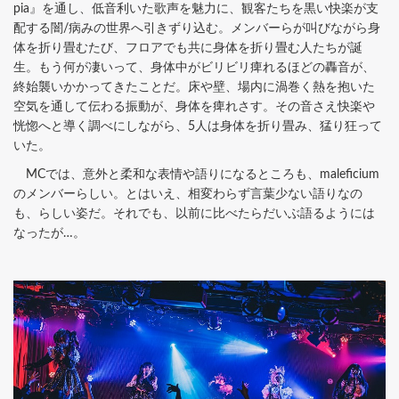
pia』を通し、低音利いた歌声を魅力に、観客たちを黒い快楽が支
配する闇/病みの世界へ引きずり込む。メンバーらが叫びながら身
体を折り畳むたび、フロアでも共に身体を折り畳む人たちが誕
生。もう何が凄いって、身体中がビリビリ痺れるほどの轟音が、
終始襲いかかってきたことだ。床や壁、場内に渦巻く熱を抱いた
空気を通して伝わる振動が、身体を痺れさす。その音さえ快楽や
恍惚へと導く調べにしながら、5人は身体を折り畳み、猛り狂って
いた。
MCでは、意外と柔和な表情や語りになるところも、maleficium
のメンバーらしい。とはいえ、相変わらず言葉少ない語りなの
も、らしい姿だ。それでも、以前に比べたらだいぶ語るようには
なったが…。