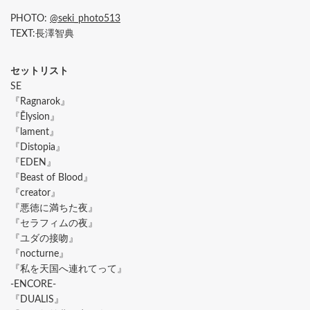
PHOTO:
@seki_photo513
TEXT:長澤智典
セットリスト
SE
『Ragnarok』
『Ēlysion』
『lament』
『Distopia』
『EDEN』
『Beast of Blood』
『creator』
『悪徳に満ちた夜』
『セラフィムの夜』
『ユダの接吻』
『nocturne』
『私を天国へ連れてって』
-ENCORE-
『DUALIS』