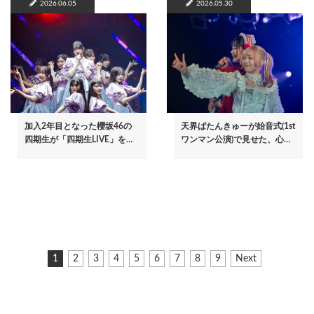
2026.06.05
2026.05.30
加入2年目となった櫻坂46の
天界ばたんきゅーが始音式(1st
四期生が「四期生LIVE」を…
ワンマン公演)で見せた、心…
ペ
カ
1
ペ
2
ペ
3
ペ
4
ペ
5
ペ
6
ペ
7
ペ
8
ペ
9
次
Next
ー
レ
ー
ー
ー
ー
ー
ー
ー
ー
ペ
ジ
ン
ジ
ジ
ジ
ジ
ジ
ジ
ジ
ジ
ー
ト
ジ
送