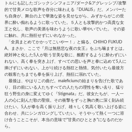
トルにも記したゴシックシンフォニア/ダーク&アグレッシブ/攻撃
的で甘美メロな歌声を存分に味わえる『DUALIS』だ。メンバーた
ち自身が、舞台の上で華激な姿を見せながら、みずからがこの世
界に酔い痴れるように歌っていた。５人とも攻撃的かつ高貴な女
王と化し、歌声の美酒を味わうように歌い華やいでいた。 その姿
に触れ、共に熱狂せずにいれなかった。
「全員まとめてかかってこいやー！」と煽る、CHIHO FUKUD
A。まさか、ここで『月は無慈悲な夜の女王』をぶち噛ますとは。
絶対神と化した5人が歌う甘美な歌に、酩酊するように酔わずにい
れない。高く拳を突き上げ、すべての思いを声と拳に込めて5人に
捧げずにいれない。上がり続ける熱狂と熱情。気付いたら最後方
の観客たちまでも拳を振り上げ、熱狂に溺れていた。
最後は、やはりこの曲だ。maleficiumの始まりを告げた歌であ
り、目の前にいる人たちすべての人たちの理性を奪い去り、猛り
狂う野生の身に変えてゆく『Stigmata』だ。彼女たちが、一人一
人の心に刻んだ歌の聖痕。その衝撃をずっと胸の奥に深く刻み続
けたい。5人が拳を高く振り上げ、雄々しく気高く歌い上げる姿に
合わせ、共にシンガロングしていたい。そうやって熱く一つに溶
け合うことこそが、本当の意味で"甘美のひととき"になるのだか
ら。