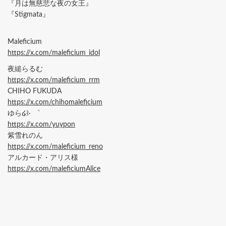
『月は無慈悲な夜の女王』
『Stigmata』
Maleficium
https://x.com/maleficium_idol
夜縋らるむ
https://x.com/maleficium_rrm
CHIHO FUKUDA
https://x.com/chihomaleficium
ゆら໒꒱· ゜
https://x.com/yuypon
紫雪れのん
https://x.com/maleficium_reno
アルカード・アリス様
https://x.com/maleficiumAlice