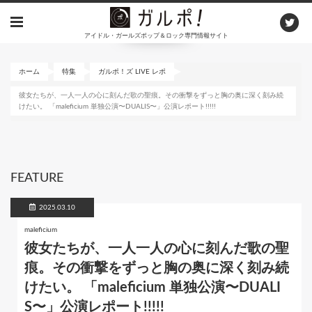
メ
イ
アイドル・ガールズポップ＆ロック専門情報サイト
ン
コ
ン
ホーム
特集
ガルポ！ズ LIVE レポ
テ
彼女たちが、一人一人の心に刻んだ歌の聖痕。その衝撃をずっと胸の奥に深く刻み続
ン
けたい。 「maleficium 単独公演〜DUALIS〜」公演レポート!!!!!
ツ
に
移
動
FEATURE
2025.03.10
maleficium
彼女たちが、一人一人の心に刻んだ歌の聖
痕。その衝撃をずっと胸の奥に深く刻み続
けたい。 「maleficium 単独公演〜DUALI
S〜」公演レポート!!!!!