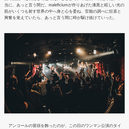
当に、あっと言う間だ。maleficiumが作りあげた漆黒と眩しい光の
筋がいくつも射す世界の中へ身と心を委ね、官能の調べに狂喜と
興奮を覚えていたら、あっと言う間に時が駆け抜けていった。
アンコールの冒頭を飾ったのが、この日のワンマン公演のタイ