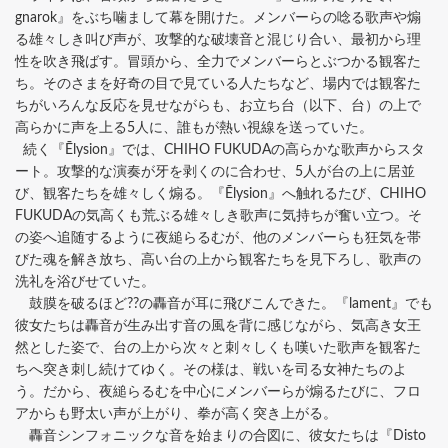
gnarok』をぶち噛まして幕を開けた。メンバーらの唸る歌声や煽
る雄々しき叫び声が、攻撃的な破壊音と混じり合い、最初から理
性を吹き飛ばす。冒頭から、全力でメンバーらとぶつかる観客た
ち。そのさまを好奇の目で見ている人たちなど、場内では観客た
ちがいろんな反応を見せながらも、お立ち台（以下、台）の上で
高らかに声を上る5人に、誰もが熱い視線を送っていた。
続く『Ēlysion』では、CHIHO FUKUDAの高らかな歌声からスタ
ート。攻撃的な演奏が牙を剥くのに合わせ、5人が台の上に居並
び、観客たちを雄々しく煽る。『Ēlysion』へ触れるたび、CHIHO
FUKUDAの気高くも荒ぶる雄々しき歌声に気持ちが奮い立つ。そ
の姿へ追随するように夜縋らるむが、他のメンバーらも狂気を帯
びた魂を解き放ち、高い台の上から観客たちを見下ろし、歌声の
洗礼を浴びせていた。
鼓膜を破るほど??の轟音が耳に飛びこんできた。『lament』でも
彼女たちは轟音が生み出す音の風を背に感じながら、気高き女王
然とした姿で、台の上から次々と刺々しくも嘆いた歌声を観客た
ちへ突き刺し続けてゆく。その様は、戦いを司る女神たちのよ
う。だから、夜縋らるむを中心にメンバーらが煽るたびに、フロ
アからも野太い声が上がり、拳が高く突き上がる。
轟音シンフォニックな音を始まりの合図に、彼女たちは『Disto