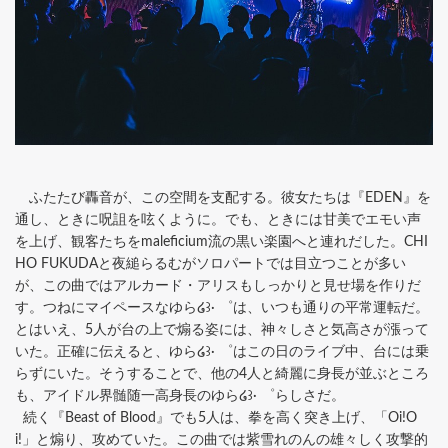
ふたたび轟音が、この空間を支配する。彼女たちは『EDEN』を
通し、ときに呪詛を呟くように。でも、ときには甘美でエモい声
を上げ、観客たちをmaleficium流の黒い楽園へと連れだした。CHI
HO FUKUDAと夜縋らるむがソロパートでは目立つことが多い
が、この曲ではアルカード・アリスもしっかりと見せ場を作りだ
す。つねにマイペースなゆら໒꒱· ゜は、いつも通りの平常運転だ。
とはいえ、5人が台の上で煽る姿には、神々しさと気高さが漲って
いた。正確に伝えると、ゆら໒꒱· ゜はこの日のライブ中、台には乗
らずにいた。そうすることで、他の4人と綺麗に身長が並ぶところ
も、アイドル界髄随一高身長のゆら໒꒱· ゜らしさだ。
続く『Beast of Blood』でも5人は、拳を高く突き上げ、「Oi!O
i!」と煽り、攻めていた。この曲では紫雪れのんの雄々しく攻撃的