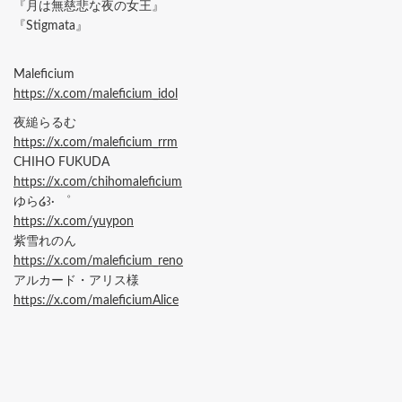
『月は無慈悲な夜の女王』
『Stigmata』
Maleficium
https://x.com/maleficium_idol
夜縋らるむ
https://x.com/maleficium_rrm
CHIHO FUKUDA
https://x.com/chihomaleficium
ゆら໒꒱· ゜
https://x.com/yuypon
紫雪れのん
https://x.com/maleficium_reno
アルカード・アリス様
https://x.com/maleficiumAlice