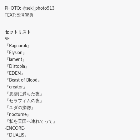
PHOTO:
@seki_photo513
TEXT:長澤智典
セットリスト
SE
『Ragnarok』
『Ēlysion』
『lament』
『Distopia』
『EDEN』
『Beast of Blood』
『creator』
『悪徳に満ちた夜』
『セラフィムの夜』
『ユダの接吻』
『nocturne』
『私を天国へ連れてって』
-ENCORE-
『DUALIS』