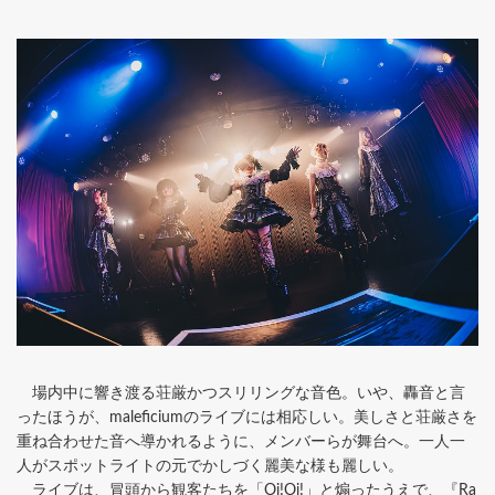
場内中に響き渡る荘厳かつスリリングな音色。いや、轟音と言
ったほうが、maleficiumのライブには相応しい。美しさと荘厳さを
重ね合わせた音へ導かれるように、メンバーらが舞台へ。一人一
人がスポットライトの元でかしづく麗美な様も麗しい。
ライブは、冒頭から観客たちを「Oi!Oi!」と煽ったうえで、『Ra