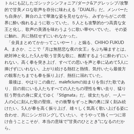
トルにも記したゴシックシンフォニア/ダーク&アグレッシブ/攻撃
的で甘美メロな歌声を存分に味わえる『DUALIS』だ。メンバーた
ち自身が、舞台の上で華激な姿を見せながら、みずからがこの世
界に酔い痴れるように歌っていた。５人とも攻撃的かつ高貴な女
王と化し、歌声の美酒を味わうように歌い華やいでいた。 その姿
に触れ、共に熱狂せずにいれなかった。
「全員まとめてかかってこいやー！」と煽る、CHIHO FUKUD
A。まさか、ここで『月は無慈悲な夜の女王』をぶち噛ますとは。
絶対神と化した5人が歌う甘美な歌に、酩酊するように酔わずにい
れない。高く拳を突き上げ、すべての思いを声と拳に込めて5人に
捧げずにいれない。上がり続ける熱狂と熱情。気付いたら最後方
の観客たちまでも拳を振り上げ、熱狂に溺れていた。
最後は、やはりこの曲だ。maleficiumの始まりを告げた歌であ
り、目の前にいる人たちすべての人たちの理性を奪い去り、猛り
狂う野生の身に変えてゆく『Stigmata』だ。彼女たちが、一人一
人の心に刻んだ歌の聖痕。その衝撃をずっと胸の奥に深く刻み続
けたい。5人が拳を高く振り上げ、雄々しく気高く歌い上げる姿に
合わせ、共にシンガロングしていたい。そうやって熱く一つに溶
け合うことこそが、本当の意味で"甘美のひととき"になるのだか
ら。