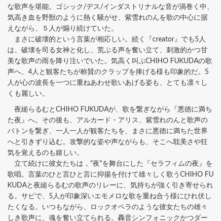
な歌声を堪能。ゴシック/デス/インダストリナルな音が渦巻く中、
気高き血を野獣のように熱く騒がせ、紫雪れのんを歌の中心に据
えながら、５人が煽り続けていた。
まさに破壊的という言葉が相応しい。続く『creator』でも5人
は、破壊を司る女神と化し、荒ぶる声を奮い立て、刺激的かつ甘
美な歌声の雨を降り注いでいた。気高く叫ぶCHIHO FUKUDAの歌
声へ、4人と観客たちが称賛のクラップを捧げる様も印象的だ。5
人が心の波長を一つに重ねあわせ歌いあげる姿も、とても凛々し
くも麗しい。
夜縋らるむとCHIHO FUKUDAが、歌を繋ぎながら『悪徳に満ち
た夜』へ。その後も、アルカード・アリス、紫雪れのんと歌声の
バトンを繋ぎ、一人一人が観客たちを、まさに悪徳に満ちた世界
へと引きずり込む。攻撃的な姿や声ながらも、そこへ耽美さや狂
気を覚えるのも嬉しい。
立て続けに彼女たちは，"夜"を舞台にした『セラフィムの夜』を
歌唱。言葉のひと言ひと言に抑揚を付けて雄々しく歌うCHIHO FU
KUDAと夜縋らるむの歌声のリレーに、気持ちが強く引き寄せられ
る。サビで、5人が印象深いエモメロな歌を重ね合う様にひれ伏し
たくなる。いつもながら、ロックオペラのような彼女たちの雄々
しき歌声に、魂を奮い立てられる。轟音シンフォニックかつダー