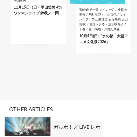
平山笑美
11月15日（日）平山笑美 4th
鷲崎健(第一部 メインMC) / 小日向
ワンマンライブ 錦秋ノ一閃
美香 / 駒形友梨 / 小山百代 / サイ
バスフィア(上間江望 石塚朱莉 太田
彩華) / 椎名へきる / 清水咲斗子 /
千春 / 豊田萌絵 / 矢野妃菜喜
10月4日(日)「水の都・大垣ア
ニメ文化祭2026」
OTHER ARTICLES
ガルポ！ズ LIVE レポ