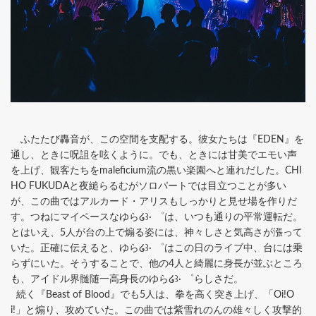
ふたたび轟音が、この空間を支配する。彼女たちは『EDEN』を
通し、ときに呪詛を呟くように。でも、ときには甘美でエモい声
を上げ、観客たちをmaleficium流の黒い楽園へと連れだした。CHI
HO FUKUDAと夜縋らるむがソロパートでは目立つことが多い
が、この曲ではアルカード・アリスもしっかりと見せ場を作りだ
す。つねにマイペースなゆら໒꒱· ゜は、いつも通りの平常運転だ。
とはいえ、5人が台の上で煽る姿には、神々しさと気高さが漲って
いた。正確に伝えると、ゆら໒꒱· ゜はこの日のライブ中、台には乗
らずにいた。そうすることで、他の4人と綺麗に身長が並ぶところ
も、アイドル界髄随一高身長のゆら໒꒱· ゜らしさだ。
続く『Beast of Blood』でも5人は、拳を高く突き上げ、「Oi!O
i!」と煽り、攻めていた。この曲では紫雪れのんの雄々しく攻撃的