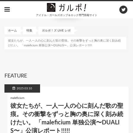
メ
イ
アイドル・ガールズポップ＆ロック専門情報サイト
ン
コ
ン
ホーム
特集
ガルポ！ズ LIVE レポ
テ
彼女たちが、一人一人の心に刻んだ歌の聖痕。その衝撃をずっと胸の奥に深く刻み続
ン
けたい。 「maleficium 単独公演〜DUALIS〜」公演レポート!!!!!
ツ
に
移
動
FEATURE
2025.03.10
maleficium
彼女たちが、一人一人の心に刻んだ歌の聖
痕。その衝撃をずっと胸の奥に深く刻み続
けたい。 「maleficium 単独公演〜DUALI
S〜」公演レポート!!!!!