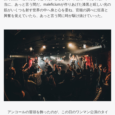
当に、あっと言う間だ。maleficiumが作りあげた漆黒と眩しい光の
筋がいくつも射す世界の中へ身と心を委ね、官能の調べに狂喜と
興奮を覚えていたら、あっと言う間に時が駆け抜けていった。
アンコールの冒頭を飾ったのが、この日のワンマン公演のタイ