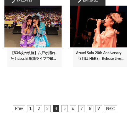
2026.02.18
2026.02.06
【834枚の軌跡】八戸が揺れ
Azumi Solo 20th Anniversary
た！pacchi 単独ライブで最…
「STILL HERE」Release Live…
ペ
前
Prev
ペ
1
ペ
2
ペ
3
カ
4
ペ
5
ペ
6
ペ
7
ペ
8
ペ
9
次
Next
ー
ペ
ー
ー
ー
レ
ー
ー
ー
ー
ー
ペ
ジ
ー
ジ
ジ
ジ
ン
ジ
ジ
ジ
ジ
ジ
ー
ジ
ト
ジ
送