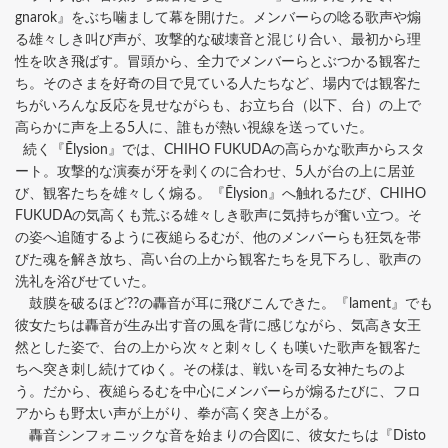
gnarok』をぶち噛まして幕を開けた。メンバーらの唸る歌声や煽
る雄々しき叫び声が、攻撃的な破壊音と混じり合い、最初から理
性を吹き飛ばす。冒頭から、全力でメンバーらとぶつかる観客た
ち。そのさまを好奇の目で見ている人たちなど、場内では観客た
ちがいろんな反応を見せながらも、お立ち台（以下、台）の上で
高らかに声を上る5人に、誰もが熱い視線を送っていた。
続く『Ēlysion』では、CHIHO FUKUDAの高らかな歌声からスタ
ート。攻撃的な演奏が牙を剥くのに合わせ、5人が台の上に居並
び、観客たちを雄々しく煽る。『Ēlysion』へ触れるたび、CHIHO
FUKUDAの気高くも荒ぶる雄々しき歌声に気持ちが奮い立つ。そ
の姿へ追随するように夜縋らるむが、他のメンバーらも狂気を帯
びた魂を解き放ち、高い台の上から観客たちを見下ろし、歌声の
洗礼を浴びせていた。
鼓膜を破るほど??の轟音が耳に飛びこんできた。『lament』でも
彼女たちは轟音が生み出す音の風を背に感じながら、気高き女王
然とした姿で、台の上から次々と刺々しくも嘆いた歌声を観客た
ちへ突き刺し続けてゆく。その様は、戦いを司る女神たちのよ
う。だから、夜縋らるむを中心にメンバーらが煽るたびに、フロ
アからも野太い声が上がり、拳が高く突き上がる。
轟音シンフォニックな音を始まりの合図に、彼女たちは『Disto