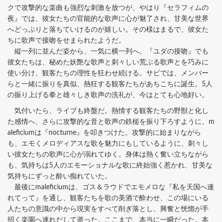
クで攻撃的な楽曲も強烈な刺激を放つが、やはり『セラフィムの
夜』では、彼女たちの官能的な歌声に心が魅了され、甘美な世界
へどっぷりと落ちていけるのが嬉しい。その様はまるで、彼女た
ちに歌声で接吻をせまられたようだ。
縦一列に並んだ姿から、一気に横一列へ。『ユダの接吻』でも
彼女たちは、秘めた妖艶な歌声と刺々しい荒ぶる歌声とを巧みに
使い分け、観客たちの理性を狂わせ続ける。サビでは、メンバー
らと一緒に振りを真似、熱狂する観客たちがあちこちに誕生。5人
の振り上げる拳と雄々しき歌声の洗礼が、今はとても心地好い。
気付いたら、ライブも終盤だ。熱情する観客たちの野獣と化し
た感情へ、さらに攻撃的な音と歌声の鉄槌を振り下ろすように、m
aleficiumは『nocturne』を叩きつけた。攻撃的に始まりながら
も、エモくメロディアスな歌を魅力にもしているように、刺々し
い彼女たちの歌声に心が溺れてゆく。身体は熱く奮い立ちながら
も、気持ちは5人のエモーショナルな歌に終始強く惹かれ、甘美な
気持ちにずっと酔い痴れていた。
最後にmaleficiumは、ゴス＆ラウドでエモメロな『私を天国へ連
れてって』を通し、観客たちを歌の美酒で酔わせ、この場にいる
人たちの意識の中から現実をすべて削ぎ落とし、興奮と恍惚が手
招く楽園へ連れだして逝った。ここまで、本当に一瞬だった。本