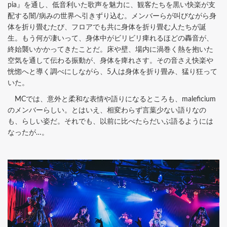
pia』を通し、低音利いた歌声を魅力に、観客たちを黒い快楽が支
配する闇/病みの世界へ引きずり込む。メンバーらが叫びながら身
体を折り畳むたび、フロアでも共に身体を折り畳む人たちが誕
生。もう何が凄いって、身体中がビリビリ痺れるほどの轟音が、
終始襲いかかってきたことだ。床や壁、場内に渦巻く熱を抱いた
空気を通して伝わる振動が、身体を痺れさす。その音さえ快楽や
恍惚へと導く調べにしながら、5人は身体を折り畳み、猛り狂って
いた。
MCでは、意外と柔和な表情や語りになるところも、maleficium
のメンバーらしい。とはいえ、相変わらず言葉少ない語りなの
も、らしい姿だ。それでも、以前に比べたらだいぶ語るようには
なったが…。