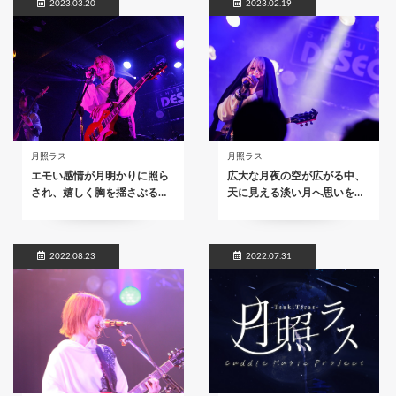
2023.03.20
2023.02.19
月照ラス
月照ラス
エモい感情が月明かりに照ら
広大な月夜の空が広がる中、
され、嬉しく胸を揺さぶる…
天に見える淡い月へ思いを…
2022.08.23
2022.07.31