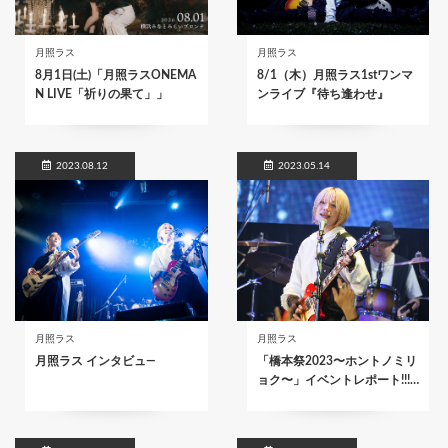
月照ラス
月照ラス
8月1日(土)「月照ラスONEMA
8/1（木）月照ラス1stワンマ
N LIVE「祈りの果て」」
ンライブ『待ち逢わせ』
2023.08.12
2023.05.14
月照ラス
月照ラス
月照ラス インタビュ―
「橋本祭2023〜ホントノミリ
ョク〜」イベントレポート!!!…