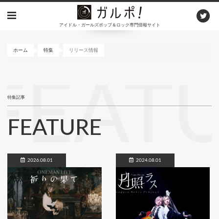
メ
イ
アイドル・ガールズポップ＆ロック専門情報サイト
ン
コ
ン
ホーム
特集
リリース情報
テ
ン
FEAT
ツ
に
特集記事
移
動
FEATURE
2026.08.01
2024.08.01