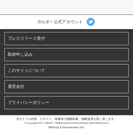
ガルポ！公式アカウント
プレスリリース受付
取材申し込み
このサイトについて
運営会社
プライバシーポリシー
当サイトの内容、テキスト、画像等の無断転載・無断使用を固く禁じます。
©︎ Copyright 2021 GALPO! / MadHoneyEntertainmentSystem And Publishment &
Mashup Entertainment Inc.