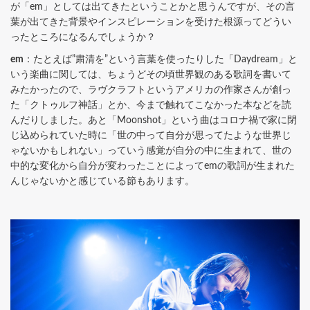
が「em」としては出てきたということかと思うんですが、その言
葉が出てきた背景やインスピレーションを受けた根源ってどうい
ったところになるんでしょうか？
em
：たとえば”粛清を”という言葉を使ったりした「Daydream」と
いう楽曲に関しては、ちょうどその頃世界観のある歌詞を書いて
みたかったので、ラヴクラフトというアメリカの作家さんが創っ
た「クトゥルフ神話」とか、今まで触れてこなかった本などを読
んだりしました。あと「Moonshot」という曲はコロナ禍で家に閉
じ込められていた時に「世の中って自分が思ってたような世界じ
ゃないかもしれない」っていう感覚が自分の中に生まれて、世の
中的な変化から自分が変わったことによってemの歌詞が生まれた
んじゃないかと感じている節もあります。