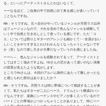
る」といったアーティストさんとかはいなくて。
ーーなるほど、ご自身の中で自然に出て来る感じが多いっていう
ことなんですね。
rin
：そうですね、元々自分がやっているジャンルが月照ラス以外
はフュージョンなので、それを含めて色んなジャンルを経験して
いく中で自然と引き出しとして使っている感じです。ただ「コ
エ」については割りとギターのアレンジも細かくて･･･全員がおい
しいことをやりすぎるとわけわかんなくなっちゃうじゃないです
か（笑）なので差し引きが大事だなっていうのを感じましたね。
ーーへ～、色んなジャンルを経験されてるって、アーティストと
してはすごく強みですよね。rinさんの芯があって迷いのない演奏
の背景が見えたような気がします。
ところでrinさんは、今回のアルバム制作にあたって難しかったな
と感じられた部分はありましたか？
rin
：そうですね、月照ラスは特に帯域について相談することが多
くて。私たちはギターが二人にベース、ドラムという構成のバン
ドなんですが、楽曲にシーケンスやピアノが多く入っているので
パートごとの帯域がぶつかっちゃうことがありまして。特にベー