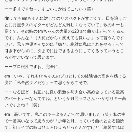
ーー多才ですね～、すごいしか出てこない（笑）
rin
：でもemちゃんに対してのリスペクトがすごくて。日を追うご
とに月照ラスのギターがどんどん難しくなっていて、歌のキーも
高くて、その時のemちゃんの力量の120％で曲が上がってくるん
です。みんな「（大変だから）変えても良いよ」って言うんです
けど、元々声優さんなのに「嫌だ。絶対に私はこれをやる」って
引き下がらずに、次までにはできるようにしてくるっていうとこ
ろがすごいなって思います。
ーープロ根性ですね、完全に。
em
：いや、それもrinちゃんのプロとしての経験値の高さを感じる
度に「私全然ダメだな」って思うからこそで。
ーーなるほど、お互いに良い刺激を与え合い高め合っている最高
のパートナーなんですね。というか月照ラスさん･･･かなりキー高
いですよね？（笑）
em
：高いです。私このキー出るんだって思いました（笑）私の中
で一番高いなって思うのが「少年と月」っていう曲のとある箇所
で、初ライブの時はひょろひょろだったんですけど「練習すれば