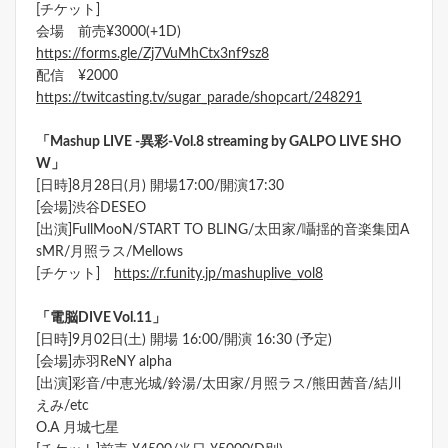
[チケット]
会場 前売¥3000(+1D)
https://forms.gle/Zj7VuMhCtx3nf9sz8
配信 ¥2000
https://twitcasting.tv/sugar_parade/shopcart/248291
「Mashup LIVE -異彩-Vol.8 streaming by GALPO LIVE SHO
W」
[日時]8月28日(月) 開場17:00/開演17:30
[会場]渋谷DESEO
[出演]FullMooN/START TO BLING/太田家/囁揺的音楽集団A
sMR/月照ラス/Mellows
[チケット]
https://r.funity.jp/mashuplive_vol8
「電脳DIVE Vol.11」
[日時]9月02日(土) 開場 16:00/開演 16:30 (予定)
[会場]赤羽ReNY alpha
[出演]彩音/中恵光城/鈴湯/太田家/月照ラス/熊田茜音/結川
えみ/etc
O.A 月城七星