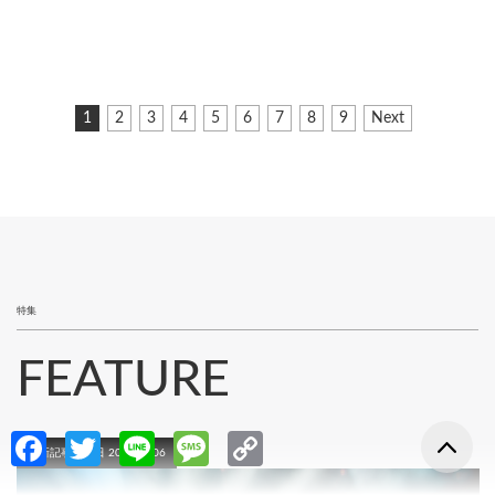
ペ
カ
1
ペ
2
ペ
3
ペ
4
ペ
5
ペ
6
ペ
7
ペ
8
ペ
9
次
Next
ー
レ
ー
ー
ー
ー
ー
ー
ー
ー
ペ
ジ
ン
ジ
ジ
ジ
ジ
ジ
ジ
ジ
ジ
ー
ト
ジ
送
ペ
り
ー
ジ
特集
FEATURE
Fa
T
Li
M
C
最新記事更新日 2026.08.06
ce
w
n
es
o