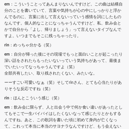
em
：こういうことってあんまりないんですけど。この曲は結構自
分のことを書いていて、言葉や気持ちが心の中にしっかりと浮か
んでるのに、言葉に出して言えないっていう感情を詞にしたもの
なんです。個人的なことになっちゃうんですけど、私、飲み会と
かで自分から「よし、帰りましょう」って言えないタイプなんで
すよ。いつまでもそこに残っちゃったり。
rin
：めっちゃ分かる（笑）
em
：自分が帰った後にその現場でもっと面白いことが起こったり
深い話をされたらもったいないっていう気持ちがあって、最後ま
でいたいってなっちゃうんですよ（笑）
全部共有したい、取り残されたくない、みたいな。
ーーすごい可愛いなぁ（笑）そしてrinさん、とても心当たりがあ
りそうな反応ですね（笑）
rin
：ほんとこういう感じ（笑）
em
：飲み会に限らず、人と出会う中で何か食い違いがあったとし
てもそこで一生バイバイはしたくないなって感じたりとかもする
んですね。あと、この歌詞を書いた頃に初めて身内が亡くなっ
て。これって本当に本当のサヨナラなんですけど、もう会えない