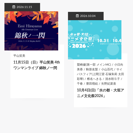
2026.11.15
2026.10.04
平山笑美
11月15日（日）平山笑美 4th
鷲崎健(第一部 メインMC) / 小日向
ワンマンライブ 錦秋ノ一閃
美香 / 駒形友梨 / 小山百代 / サイ
バスフィア(上間江望 石塚朱莉 太田
彩華) / 椎名へきる / 清水咲斗子 /
千春 / 豊田萌絵 / 矢野妃菜喜
10月4日(日)「水の都・大垣ア
ニメ文化祭2026」