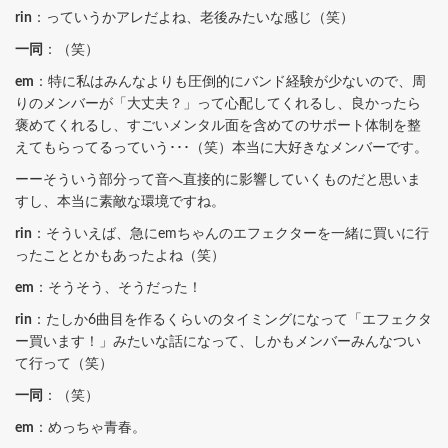
rin
：っていうかアレだよね、老後みたいな感じ（笑）
一同
：（笑）
em
：特に私はみんなよりも圧倒的にバンド経験が少ないので、周
りのメンバーが「大丈夫？」って心配してくれるし、良かったら
褒めてくれるし、すごいメンタル面を含めてのサポート体制を整
えてもらってるっていう･･･（笑）本当に大好きなメンバーです。
ーーそういう部分って音へ直接的に影響していくものだと思いま
すし、本当に素敵な環境ですね。
rin
：そういえば、急にemちゃんのエフェクターを一緒に買いに行
ったこととかもあったよね（笑）
em
：そうそう、そうだった！
rin
：たしか6曲目を作るくらいのタイミングになって「エフェクタ
ー買います！」みたいな話になって、しかもメンバーみんなつい
て行って（笑）
一同
：（笑）
em
：めっちゃ青春。