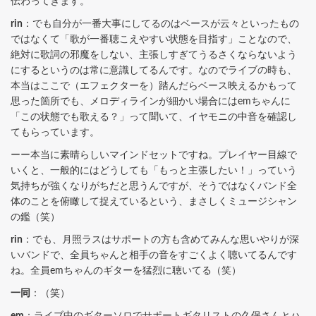
伝わってきます。
rin
：でも自分が一番大事にしてるのはベースが云々といったもの
ではなくて「歌が一番聴こえやすい状態を目指す」ことなので、
絶対に歌詞の邪魔をしない、主張しすぎてうるさくならないよう
にするというのは常に意識してるんです。なのでライブの時も、
本当はここで（エフェクターを）踏んだらベース映えるかもって
思った箇所でも、メロディラインが細かい場合にはemちゃんに
「この状態でも歌える？」って聞いて、イヤモニの中音を確認し
てもらっています。
ーー本当に素晴らしいマインドセットですね。プレイヤー目線で
いくと、一般的にはどうしても「もっと主張したい！」っていう
気持ちが強くなりがちだと思うんですが、そうではなくバンド全
体のことを俯瞰して捉えているという、まさしくミュージシャン
の鑑（笑）
rin
：でも、月照ラスはサポートの方も含めてみんな思いやりが深
いバンドで、全員ちゃんと相手の音をすごくよく聴いてるんです
ね。全員emちゃんのギターを猛烈に聴いてる（笑）
一同
：（笑）