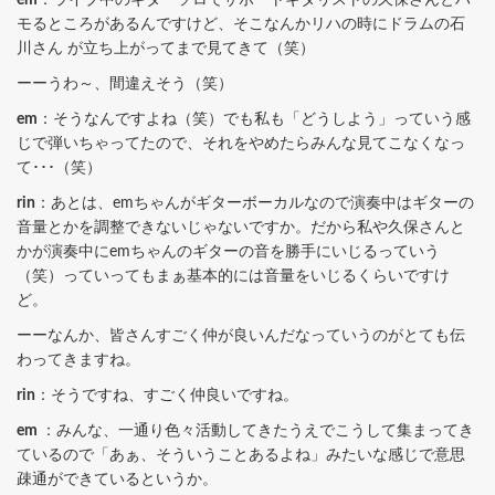
em
：ライブ中のギターソロでサポートギタリストの久保さんとハ
モるところがあるんですけど、そこなんかリハの時にドラムの石
川さん が立ち上がってまで見てきて（笑）
ーーうわ～、間違えそう（笑）
em
：そうなんですよね（笑）でも私も「どうしよう」っていう感
じで弾いちゃってたので、それをやめたらみんな見てこなくなっ
て･･･（笑）
rin
：あとは、emちゃんがギターボーカルなので演奏中はギターの
音量とかを調整できないじゃないですか。だから私や久保さんと
かが演奏中にemちゃんのギターの音を勝手にいじるっていう
（笑）っていってもまぁ基本的には音量をいじるくらいですけ
ど。
ーーなんか、皆さんすごく仲が良いんだなっていうのがとても伝
わってきますね。
rin
：そうですね、すごく仲良いですね。
em
：みんな、一通り色々活動してきたうえでこうして集まってき
ているので「あぁ、そういうことあるよね」みたいな感じで意思
疎通ができているというか。