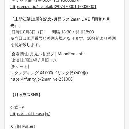
[チケット]前売 ¥4500/当日 ¥5000(D別)
https://eplus.jp/sf/detail/3907470001-P0030001
「上間江望10周年記念×月照ラス 2man LIVE『雨音と月
光』」
[日時]10月8日（日） 開場 18:30 / 開演19:00
※当日は整理番号順整列入場となります。10分前より整列
を開始致します。
[会場]青山 月見ル君想フ | MoonRomantic
[出演]上間江望 / 月照ラス
[チケット]
スタンディング ¥4,000(ドリンク代¥600別)
https://r.funity.jp/2manlive-231008
【月照ラスSNS】
公式HP
https://tsuki-terasu.jp/
X（旧Twitter）