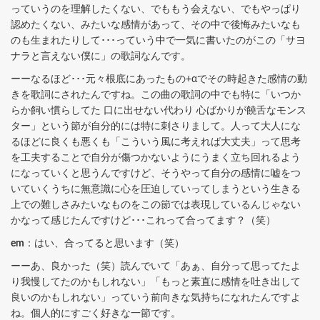
っていうのを理解したくない、でももう会えない、でもやっぱり
認めたくない、みたいな感情があって、その中で後悔みたいなも
のも生まれたりして･･･っていう中で一気に書いたのがこの「サヨ
ナラと言えない僕に」の歌詞なんです。
ーーなるほど･･･元々根底にあったもの+αでその時起きた感情の動
きを歌詞にされたんですね。この曲の歌詞の中でも特に「いつか
らか飼い慣らしてた 口に出せない代わり 心ばかりが饒舌なモンス
ター」という節が自分的には特に刺さりまして。人って大人にな
るほどに良くも悪くも「こういう風に考えれば大丈夫」って思考
を工夫することで自分が傷つかないようにうまく立ち回れるよう
になっていくと思うんですけど、そうやって自分の感情に嘘をつ
いていくうちに無意識に心を圧迫していってしまうという生きる
上での難しさみたいなものをこの節では表現しているんじゃない
かなって感じたんですけど･･･これって合ってます？（笑）
em
：はい、合ってると思います（笑）
ーーあ、良かった（笑）読んでいて「あぁ、自分って思ってたよ
り我慢してたのかもしれない」「もっと素直に感情を吐き出して
良いのかもしれない」っていう前向きな気持ちになれたんですよ
ね。個人的にすごく好きな一節です。