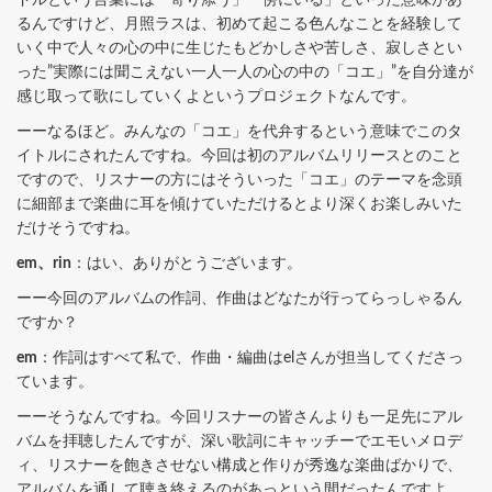
るんですけど、月照ラスは、初めて起こる色んなことを経験して
いく中で人々の心の中に生じたもどかしさや苦しさ、寂しさとい
った”実際には聞こえない一人一人の心の中の「コエ」”を自分達が
感じ取って歌にしていくよというプロジェクトなんです。
ーーなるほど。みんなの「コエ」を代弁するという意味でこのタ
イトルにされたんですね。今回は初のアルバムリリースとのこと
ですので、リスナーの方にはそういった「コエ」のテーマを念頭
に細部まで楽曲に耳を傾けていただけるとより深くお楽しみいた
だけそうですね。
em、rin
：はい、ありがとうございます。
ーー今回のアルバムの作詞、作曲はどなたが行ってらっしゃるん
ですか？
em
：作詞はすべて私で、作曲・編曲はelさんが担当してくださっ
ています。
ーーそうなんですね。今回リスナーの皆さんよりも一足先にアル
バムを拝聴したんですが、深い歌詞にキャッチーでエモいメロデ
ィ、リスナーを飽きさせない構成と作りが秀逸な楽曲ばかりで、
アルバムを通して聴き終えるのがあっという間だったんですよ。