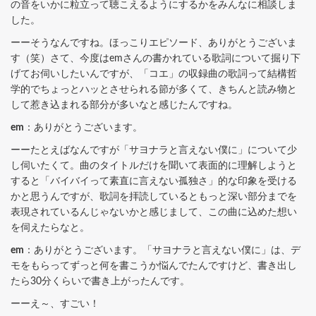
の音をいかに粒立って聴こえるようにするかをみんなに相談しま
した。
ーーそうなんですね。ほっこりエピソード、ありがとうございま
す（笑）さて、今度はemさんの書かれている歌詞について掘り下
げてお伺いしたいんですが、「コエ」の収録曲の歌詞って結構哲
学的でちょっとハッとさせられる節が多くて、きちんと読み物と
して惹き込まれる部分が多いなと感じたんですね。
em
：ありがとうございます。
ーーたとえばなんですが「サヨナラと言えない僕に」について少
し伺いたくて。曲のタイトルだけを聞いて表面的に理解しようと
すると「バイバイって素直に言えない孤独さ」的な印象を受ける
かと思うんですが、歌詞を拝読しているともっと深い部分までを
表現されているんじゃないかと感じまして、この曲に込めた想い
を伺えたらなと。
em
：ありがとうございます。「サヨナラと言えない僕に」は、デ
モをもらってずっと何を書こうか悩んでたんですけど、書き出し
たら30分くらいで書き上がったんです。
ーーえ～、すごい！