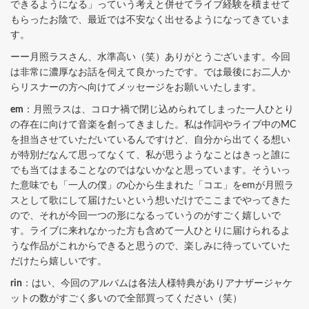
できるようになる」っていう考えと併せてライブ経験を積ませて
もらったお陰で、最近では不安なく出せるようになってきていま
す。
ーー月照ラスさん、水準高い（笑）ありがとうございます。今回
は非常に濃厚なお話を伺えて良かったです。では最後にお二人か
らリスナーの方へ向けてメッセージをお願いいたします。
em
：月照ラスは、コロナ禍で閉じ込められてしまった一人ひとり
の存在に向けて音楽を創ってきました。私は作詞やライブ中のMC
を担当させていただいているんですけど、自分から出てくる想い
が特別だなんて思ってなくて、私が思うようなことはきっと誰に
でも当てはまることなのではないかなと思っています。そういっ
た意味でも「一人の僕」の心から生まれた「コエ」をemが月照ラ
スとして歌にして届けたいという想いだけでここまでやってきた
ので、それが今回一つの形になるっていうのがすごく嬉しいで
す。ライブに来れなかった方も含めて一人ひとりに届けられるよ
うな作品がこれからできると思うので、楽しみに待っていていた
だけたら嬉しいです。
rin
：はい、今回のアルバムは各法人様特典がありアナザージャケ
ットの数がすごく多いので全部買ってください（笑）