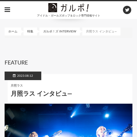
メ
イ
アイドル・ガールズポップ＆ロック専門情報サイト
ン
コ
ン
ホーム
特集
ガルポ！ズ INTERVIEW
月照ラス インタビュ―
テ
ン
ツ
に
FEATURE
移
動
2023.08.12
月照ラス
月照ラス インタビュ―