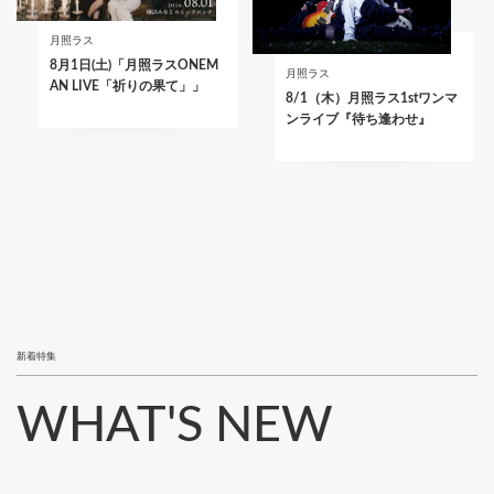
月照ラス
8月1日(土)「月照ラスONEM
月照ラス
AN LIVE「祈りの果て」」
8/1（木）月照ラス1stワンマ
ンライブ『待ち逢わせ』
新着特集
WHAT'S NEW