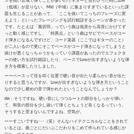
スを高い音域で弾くことが多いのでギターと合わさった時にLow
（低域）が足りない、Mid（中域）に集まりすぎているといった課
題も生じることがあって、「ここを抜いてこっちのフレーズに変
えよう」といったフレージングを試行錯誤するシーンが多かった
です。たとえば「風切羽」っていう曲は低音から高音にかけてず
っと動く感じですし、「特異点」という曲はサビでベースがコー
ド弾きになるんですけど、コード楽器（ここではギターのこと）
が二人いるので更にそこでベースがコード弾きになってしまうと
抜けが悪くなっちゃうかもっていう課題があったのでエフェクタ
ーの使い方を試行錯誤したり、ベースでLowが出すぎないような弾
き方を模索したりしました。
ーーベースって弦を叩く位置で硬い音が出たり柔らかい音が出た
りすると思うんですが、Lowが出すぎないような弾き方ということ
なので少し硬めの音で弾かれたということなんでしょうか？
rin
：そうですね、硬い音にしつつルートの部分をしっかり弾い
て、和音の部分を少し抜いて弾くとちょうど良くなるっていう。
そうすると歪まないんですよね、空気が。
ーーすごいですね･･･（笑）そんなハイテクニカルなことをされて
いるとは。曲ごとにだいぶこだわりをこめて作られている感じが