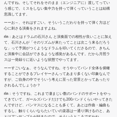
んですね。そしてそれをそのまま（エンジニアに）渡してってい
う感じで。ミスをしない集中力を持って弾くっていうことは結構
意識してます。
ーーお～、それはすごい。そういうこだわりを持って弾く方ほど
心に刺さる演奏をされますよね。
rin
：あとはドラムの石川さん と演奏面での相性が良いことに加え
て、石川さんが「そのリズムが来たってことは次こう来るだろう
な」って予測がつくようなドラムを叩いてくださるので、きちん
と演奏中に会話ができるような感覚があるんです。だから月照ラ
スは一発録りに近いような状態でやってます。
ーーすごいなぁ、そうなんですね。そうやってバンド全体を俯瞰
することができるプレイヤーさんってあまり多くない印象なんで
すが、ご自身の中でそういう考えに至った背景とかってあったり
されるんでしょうか？
rin
：そうですね、これまで凄まじい数のバンドのサポートをやっ
てきていて、ガールズバンドだけでも200バンドくらいやってきた
んですけど、バンマスになることも多くて。あとは作曲・編曲も
するし、触りくらいならたいていの楽器は一通り弾けるのと、あ
とはアンサンブルが好きなので、そういうところですかね。