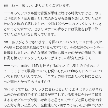
em
：わ～、嬉しい。ありがとうございます。
ーー今ってデジタル盤で音源が手軽に聴ける時代ですけど、やっ
ぱり歌詞を「読み物」として読みながら楽曲を楽しんでいただき
たいなと改めて感じました。今回は20ページのブックレットつき
とのことですので、ぜひリスナーの皆さまには現物をお手に取っ
ていただきたいなと思っています。
em
：ありがとうございます。今回のアルバムリリースに伴ってM
Vも徐々に公開され始めているんですけど、今の歌詞のシーンを一
番撮影しました。色んな場所で何回も撮ったのがその箇所で、撮
れ高も後でチェックしたらやっぱりそこの部分だけ多くて。
ーーへ～、面白い！MVを拝見するのもとても楽しみですね。さ
て、ここまでで歌詞についてお伺いしたのでrinさんにベースにつ
いても伺いたいんですが、「コエ」の制作にあたって特にこだわ
った部分とかってありますか？
rin
：そうですね、クリックに合わせるというよりはドラムやそれ
以外のその時点ですでに録音が完了している楽器に合わせて録音
する方がグルーヴや勢いが出ると思うのでライブと同じ感覚で録
った方が良いと思って、全曲通して2回ずつくらいしか弾いてない