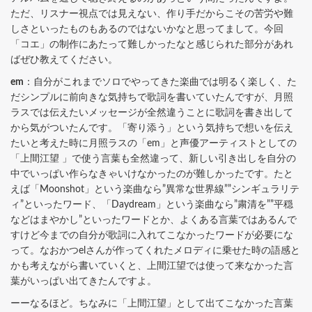
ただ、リスナー視点では見えない、作り手だからこその苦労や難
しさといったものもあるのではないかなと思ってまして。今回
「コエ」の制作にあたって難しかったなと感じられた部分があれ
ばぜひ教えてください。
em
：自分がこれまでソロでやってきた楽曲では明るく楽しく、た
だシンプルに前向きな気持ちで歌詞を書いていたんですが、月照
ラスでは伝えたいメッセージが全然違うことに歌詞を書き出して
から気がついたんです。「寄り添う」という気持ちで想いを伝え
たいと考えた時に月照ラスの「em」と声優アーティストとしての
「上間江望 」で使う言葉も全然違って、新しい引き出しを自分の
中でいっぱい作らなきゃいけなかったのが難しかったです。たと
えば「Moonshot」という楽曲なら”異常な世界線””シンギュラリテ
ィ”といったワード、「Daydream」という楽曲なら”粛清を””平穏
などはまやかし”といったワードとか、よくある言葉ではあるんで
すけど今までの自分が歌詞に入れてこなかったワードが必要にな
って。なおかつelさんが作ってくれたメロディに乗せた時の語感と
かも考えながら書いていくと、上間江望では使って来なかった言
葉がいっぱい出てきたんですよ。
ーーなるほど。ちなみに「上間江望」として出てこなかった言葉