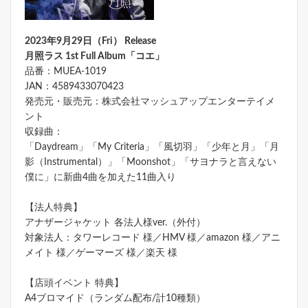
2023年9月29日（Fri） Release
月照ラス 1st Full Album「コエ」
品番：MUEA-1019
JAN：4589433070423
発売元・販売元：株式会社マッシュアップエンターテイメ
ント
収録曲：
「Daydream」「My Criteria」「風切羽」「少年と月」「月
影（Instrumental）」「Moonshot」「サヨナラと言えない
僕に」に新曲4曲を加えた11曲入り
【法人特典】
アナザージャケット 各法人様ver.（外付）
対象法人：タワーレコード 様／HMV 様／amazon 様／アニ
メイト 様／ゲーマーズ 様／楽天 様
【店頭イベント 特典】
A4ブロマイド（ランダム配布/計10種類）