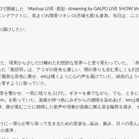
た「Mashup LIVE -異彩- streaming by GALPO LIVE SHOW
グアクトに、気まぐれ喫茶ツキシロ(月城七星)も参加。当日は、ニコニコチャ
お届けしたい。
りた、現実から少しだけ離れた幻想的な世界へと塗り変わっていた。「赤
った『風切羽』は、アコギの音色も優しい、闇の香りも含む美しくも幻
麗美な音色に乗せ、emは嘆くように心の声を届けていた。絹糸のような
を零すように歌っていた。
音を響かせ、一気に唸りを上げた。ギターを奏でながら。でも、ときに
ream』を歌っていた。楽曲が持つ色にみずからの感情を染めあげ、em
陣。曲が進むごとに熱情した歌声や演奏が楽曲に燃え滾る輪郭を描き、
うに～僕らが寄り添って生きるための音楽を…妬み、嫉み、日々の歪ん
けの基準」