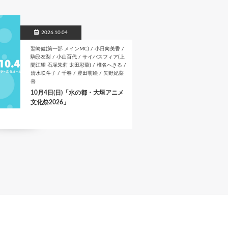
2026.10.04
鷲崎健(第一部 メインMC) / 小日向美香 /
駒形友梨 / 小山百代 / サイバスフィア(上
間江望 石塚朱莉 太田彩華) / 椎名へきる /
清水咲斗子 / 千春 / 豊田萌絵 / 矢野妃菜
喜
10月4日(日)「水の都・大垣アニメ
文化祭2026」