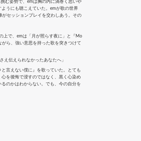
ちへ挑む姿勢で、emは胸の内に渦巻く思いや
ようにも聴こえていた。emが歌の世界
陣がセッションプレイを交わしあう。その
上で、emは「月が照らす夜に」と『Mo
しながら、強い意思を持った歌を突きつけて
さえ伝えられなかったあなたへ」
ラと言えない僕に』を歌っていた。とても
く心を後悔で浸すのではなく、黒く心染め
いるのかはわからない。でも、今の自分を