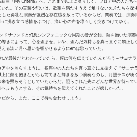
曲『My Criteria』へ。これまで以上に凛々しく、フロア中の人た
ていた。その言葉や思いは、欲望を満たすうえで足りない欠片たちを探す
心とした勇壮な演奏が強烈な存在感を放っているからだ。間奏では、演奏
以上に沸き立つ感情をぶつけ、痛い心の声を凛々しく突きつけてゆく。
ンドサウンドと幻想シンフォニックな同期の音が交錯。熱を抱いた演奏の
、月の導きによって、心を歪ませ。いや、歪んだ気持ちを真っ直ぐに矯正
見える淡い月へ思いを響かせるようにemは歌っていた。
れが最後だとわかっていたら、僕は何を伝えていたんだろう～サヨナラ
ア中を照らすように、客席中の人たちを真っ直ぐに見据えて『サヨナ
以上に熱を抱きながらも前向きな輝きを放つ演奏なのも、月照ラスが嘆
未来を照らそうとしていたからだ。照らされた先にどんな世界が待って
前へ歩もうとする、その気持ちを伝えてくれたことが嬉しかった。
だから、また、ここで待ち合わせしよう」