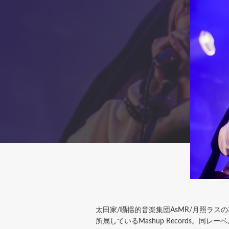
太田家/囁揺的音楽集団AsMR/月照ラスの3
所属しているMashup Records。同