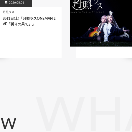
2026.08.01
月照ラス
8月1日(土)「月照ラスONEMAN LI
VE「祈りの果て」」
WHA
EW