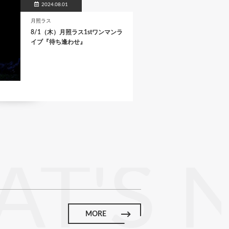
2024.08.01
月照ラス
8/1（木）月照ラス1stワンマンラ
イブ『待ち逢わせ』
T'S 
MORE