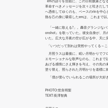
emの語りを合図に、この日初披露となる新
革命すべきメッセージを次々と吐きだし
へ憑依してゆくのも、ベースのrinを中
熱を己の身に吸収したemは、これまで
「一緒に歌える?」。轟音グランジなバ
onshot』を歌っていた。彼女自身が
いた。広大な月夜の空が広がる中、天に
「いつだって別れは突然やってくる～こ
月照ラスは最後に、眩い月明かりでフロ
エモーショナルな歌声なのも、これまで
あげる感情にさえ輝きを与え、その先の
塗り替え、照らされた月明かりを道標に
「僕が僕らでいられるこの場所が大好き
PHOTO:世良明梨
TEXT:長澤智典