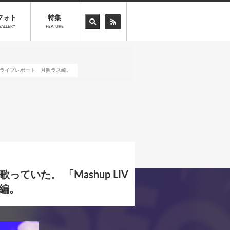
フォト
特集
GALLERY
FEATURE
ol.1」ライブレポート 月照ラス編。
いた。 「Mashup LIV
ス編。