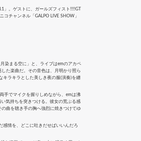
 Vol.1」。ゲストに、ガールズフィスト!!!!GT
ンネル「GALPO LIVE SHOW」
月染まる空に」と、ライブはemのアカペ
惑した楽曲だ。その音色は、月明かり照ら
キラキラとした美しき夜の服(演奏)を纏
両手でマイクを握りしめながら、emは沸
は痛い気持ちを突きつける。彼女の荒ぶる感
その曲を聴き手の胸へ強烈に焼きつけてゆ
だ感情を、どこに吐きだせばいいんだろ