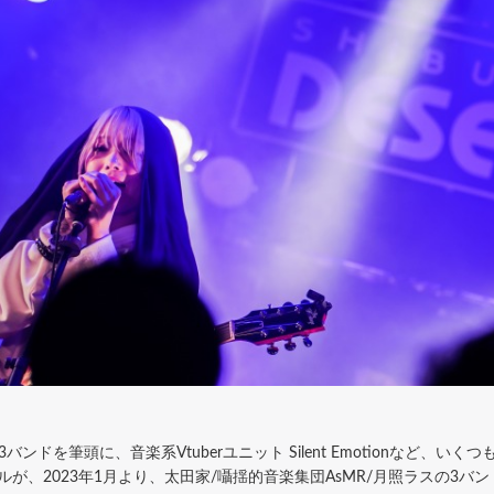
バンドを筆頭に、音楽系Vtuberユニット Silent Emotionなど、
レーベルが、2023年1月より、太田家/囁揺的音楽集団AsMR/月照ラスの3