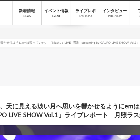
新着情報
イベント情報
ライブレポ
インタビュー
NEWS
EVENT
LIVE REPO
INTERVIEW
emは歌っていた。 「Mashup LIVE -異彩- streaming by GALPO LIVE SHOW V
天に見える淡い月へ思いを響かせるようにemは歌って
y GALPO LIVE SHOW Vol.1」ライブレポート 月照ラ