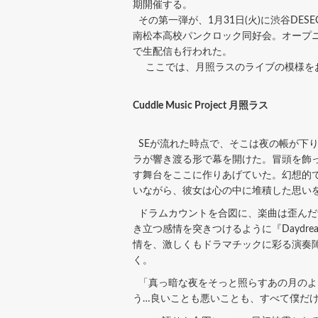
期開催する。
その第一弾が、1月31日(火)に渋谷DESEOで開催し
南松本高校パンクロック同好会。オープニン
で生配信も行われた。
ここでは、月照ラスのライブの模様を
Cuddle Music Project 月照ラス
SEが流れた時点で、そこは夜の帳が下
ラが響き渡る形で幕を開けた。冒頭を飾
す舞台をここに作りあげていた。幻想的で
いながら、彼女は心の中に堆積した思い
ドラムカウントを合図に、楽曲は歪んだ
き立つ感情を突きつけるように『Dayd
情を、激しくもドラマチックに彩る演奏
く。
「真っ暗な夜をそっと照らすあの月のよ
う…良いことも悪いことも、すべて僕だ