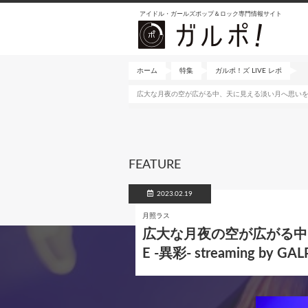
メ
アイドル・ガールズポップ＆ロック専門情報サイト
イ
ン
コ
ン
ホーム
特集
ガルポ！ズ LIVE レポ
テ
広大な月夜の空が広がる中、天に見える淡い月へ思いを響かせるように
ン
ツ
に
移
動
FEATURE
2023.02.19
月照ラス
広大な月夜の空が広がる中、
E -異彩- streaming b