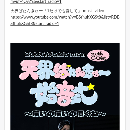
myuf-4QvZYs&start_radio=1
天界ばたんきゅー「1だけでも愛して」 music video
https://www.youtube.com/watch?v=BSfhuhXGSt8&list=RDB
SfhuhXGSt8&start_radio=1