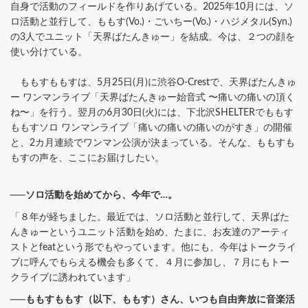
自身で活動のフィールドを作りあげている。2025年10月には、ソ
ロ活動と並行して、ももす(Vo.)・ごいちー(Vo.)・ハジメタル(Syn.)
の3人でユニット「天界ばたんきゅー」を結成。今は、２つの顔を
使い分けている。
ももすももすは、5月25日(月)に渋谷O-Crestで、天界ばたんきゅ
ー ワンマンライブ「天界ばたんきゅー始音式 〜痛いの痛いの頂く
ね〜」を行う。翌月の6月30日(火)には、下北沢SHELTERでももす
ももすソロ ワンマンライブ「痛いの痛いの痛いのがすき」の開催
と、2カ月連続でワンマン公演が決まっている。そんな、ももすも
もすの声を、ここにお届けしたい。
──ソロ活動を始めてから、今年で…。
「８年が経ちました。最近では、ソロ活動と並行して、天界ばた
んきゅーというユニット活動を始め、たまに、お友達のアーティ
ストとfeatという形でもやっています。他にも、今年はトークライ
ブに呼んでもらえる機会も多くて、４月に参加し、７月にもトー
クライブに誘われています」
──ももすももす（以下、ももす）さん、いつも自由奔放に音楽活