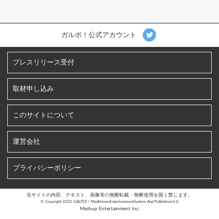
ガルポ！公式アカウント
プレスリリース受付
取材申し込み
このサイトについて
運営会社
プライバシーポリシー
当サイトの内容、テキスト、画像等の無断転載・無断使用を固く禁じます。
©︎ Copyright 2021 GALPO! / MadHoneyEntertainmentSystem And Publishment &
Mashup Entertainment Inc.