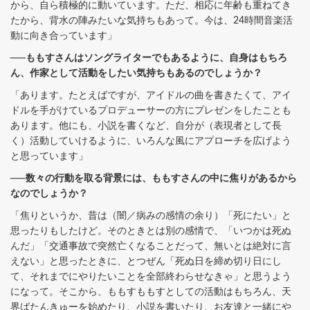
から、自ら積極的に動いています。ただ、相応に年齢も重ねてき
たから、背水の陣みたいな気持ちもあって。今は、24時間音楽活
動に向き合っています」
──ももすさんはソングライターでもあるように、自身はもちろ
ん、作家として活動をしたい気持ちもあるのでしょうか？
「あります。たとえばですが、アイドルの曲を書きたくて、アイ
ドルを手がけているプロデューサーの方にプレゼンをしたことも
あります。他にも、小説を書くなど、自分が（表現者として長
く）活動していけるように、いろんな風にアプローチを広げよう
と思っています」
──数々の行動を取る背景には、ももすさんの中に焦りがあるから
なのでしょうか？
「焦りというか、昔は（闇／病みの感情の余り）「死にたい」と
思ったりもしたけど。そのときとは別の感情で、「いつかは死ぬ
んだ」「交通事故で突然亡くなることだって、無いとは絶対に言
えない」と思ったときに、とつぜん「死ぬ日を締め切り日にし
て、それまでにやりたいことを全部終わらせなきゃ」と思うよう
になって。そこから、ももすももすとしての活動はもちろん、天
界ばたんきゅーを始めたり、小説を書いたり、お友達と一緒にや