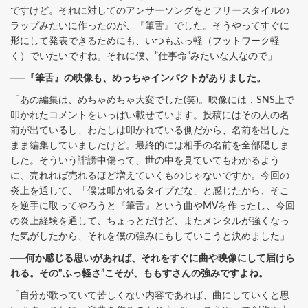
ですけど。それに対してのアンサーソングをとフリースタイルの
ラップみたいに作ったのが、『筆舌』でした。そうやってすぐに
形にして発表できるためにも、いつもふっ軽（フットワーク軽
く）でいたいですね。それに僕、”仕事命”みたいな人なので」
──『筆舌』の映像も、めっちゃインパクトがありました。
「あの編集は、めちゃめちゃ大変でした(笑)。映像には，SNS上で
叩かれたコメントをいっぱい載せています。投稿にはその人の名
前が出ているし、わたしは叩かれている側だから、名前を出した
まま編集していましたけど。最終的には相手の名前を全部隠しま
した。そういう誹謗中傷って、世の中を見ていてもわかるよう
に、売れれば売れるほど増えていくものじゃないですか。今回の
炎上を通して、「僕は叩かれるタイプだな」と感じたから、そこ
を逆手に取ってやろうと『筆舌』という曲やMVを作ったし、今回
の炎上経験を通して、ちょっとだけど、またメンタルが強くなっ
た気がしたから、それを僕の強みにもしていこうと決めました」
──何か感じる思いがあれば、それをすぐに曲や映像にして届けら
れる。その"ふっ軽さ”こそが、ももすさんの強みですよね。
「自分が歌っていて苦しくない内容であれば、曲にしていくと思