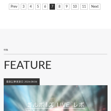
ペ
前
Prev
ペ
3
ペ
4
ペ
5
ペ
6
カ
7
ペ
8
ペ
9
ペ
10
ペ
11
次
Next
ー
ペ
ー
ー
ー
ー
レ
ー
ー
ー
ー
ペ
ジ
ー
ジ
ジ
ジ
ジ
ン
ジ
ジ
ジ
ジ
ー
ジ
ト
ジ
送
ペ
り
ー
ジ
特集
FEATURE
最新記事更新日 2026.08.06