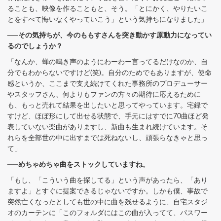
ることも、映像を作ることもと、そう。「とにかく、やりたいこ
とをすべて悔いなくやっていこう」という気持ちになりました」
──その気持ちが、今のももすさんを突き動かす原動力になってい
るのでしょうか？
「なんか、蝉の鳴き声のようにわーわー言ってるだけなのか、自
分でもわからないですけど(笑)。自分のためでもありますが、使命
感というか、ここまで支え続けてくれた事務所のプロデューサー
やスタッフさん、何よりもファンの方々の期待に応えるために
も、もっと売れて結果を出したいと思ってやっています。宅録で
すけど、ほぼ形にして出せる状態で、手元にはすでに70曲ほど発
表していない楽曲がありますし、新曲も生まれ続けています。そ
れらを全部世の中に出すまでは死ねないし、頑張らなきゃと思っ
て」
──めちゃめちゃ曲をストックしていますね。
「もし、「こういう曲を探してる」という声があったら、「あり
ますよ」とすぐに提案できるじゃないですか。しかも僕、事故で
突然亡くなったとしても世の中に曲を残せるように、自宅スタジ
オのカーテンに「このフォルダにはこの曲が入ってて、パスワー