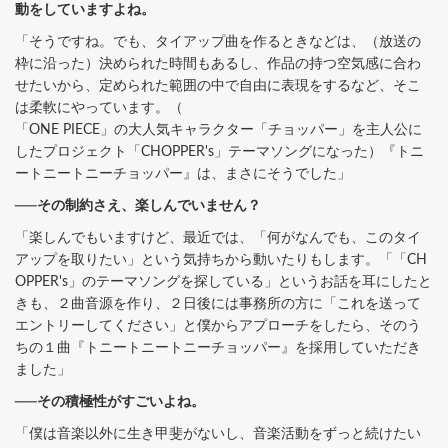
動をしていますよね。
「そうですね。でも、タイアップ曲を作るときなどは、（放送の
枠に沿った）決められた時間もあるし、作品の持つ空気感に合わ
せたいから、定められた範囲の中で自由に表現をするなど、そこ
は柔軟にやっています。（
「ONE PIECE」の大人気キャラクター「チョッパー」を主人公に
したプロジェクト「CHOPPER's」テーマソングになった）『トニ
ートニートニーチョッパー』は、まさにそうでした」
──その制約さえ、楽しんでいません？
「楽しんでもいますけど、最近では、「何がなんでも、このタイ
アップを取りたい」という気持ちから動いたりもします。「「CH
OPPER's」のテーマソングを探している」というお話を耳にしたと
きも、２曲音源を作り、２日後には事務所の方に「これを送って
エントリーしてください」と僕からアプローチをしたら、そのう
ちの１曲『トニートニートニーチョッパー』を採用していただき
ました」
──その積極性がすごいよね。
「僕は音楽以外に生き甲斐がないし、音楽活動をずっと続けたい