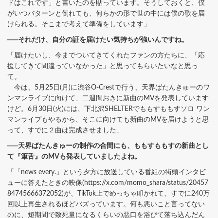
ドはこれです」と書いたのを貼っています。そうしておくと、僕
がいつバターンと倒れても、何らかの形で世の中には僕の歌を届
けられる。そこまで考えて準備をしています」
──それだけ、自分の証を届けたい気持ちが強いんですね。
「届けたいし、今までついてきてくれたファンの方たちに、「応
援してきて間違っていなかった」と思ってもらいたいなと思っ
て。
今は、5月25日(月)に渋谷O-Crestで行う、天界ばたんきゅーのワ
ンマンライブに向けて、二週間おきに新曲のMVを発表しています
けど。6月30日(火)には、下北沢SHELTERでももすももすソロ ワン
マンライブもやるから、そこに向けても新曲のMVを届けようと思
って、すでに２曲は完成させました」
──天界ばたんきゅーの制作の合間にも、ももすももすの新曲とし
て『筆舌』のMVも発表していましたよね。
「「news every.」という夕方に放送している番組の街頭インタビ
ューに答えたときの映像(https://x.com/momo_shara/status/20457
84745666372052)が、TikTok上でめっちゃ叩かれて、すでに240万
回以上再生されるほどバズっています。何も悪いこと言ってない
のに、短期間で致死量になるくらいの悪口を浴びて落ち込んだん