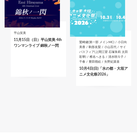
平山笑美
11月15日（日）平山笑美 4th
鷲崎健(第一部 メインMC) / 小日向
ワンマンライブ 錦秋ノ一閃
美香 / 駒形友梨 / 小山百代 / サイ
バスフィア(上間江望 石塚朱莉 太田
彩華) / 椎名へきる / 清水咲斗子 /
千春 / 豊田萌絵 / 矢野妃菜喜
10月4日(日)「水の都・大垣ア
ニメ文化祭2026」