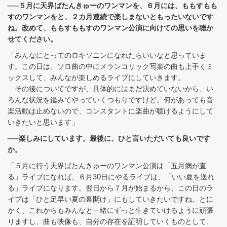
──５月に天界ばたんきゅーのワンマンを、６月には、ももすもも
すのワンマンをと、２カ月連続で楽しまないともったいないです
ね。改めて、ももすももすのワンマン公演に向けての思いを聴か
せてください。
「みんなにとってのロキソニンになれたらいいなと思っていま
す。この日は、ソロ曲の中にメランコリック写楽の曲も上手くミ
ックスして、みんなが楽しめるライブにしていきます。
その後についてですが、具体的にはまだ決めていないから、い
ろんな状況を鑑みてやっていくつもりですけど。何があっても音
楽活動は止めないので、コンスタントに楽曲が聴けるようにして
いきたいと思います」
──楽しみにしています。最後に、ひと言いただいても良いです
か。
「５月に行う天界ばたんきゅーのワンマン公演は「五月病が直
る」ライブになれば、６月30日にやるライブは、「いい夏を送れ
る」ライブになります。翌日から７月が始まるから、この日のラ
イブは「ひと足早い夏の幕開け」にもしていきたいですね。とに
かく、これからもみんなと一緒にずっと生きていけるように頑張
りますし、曲も映像も、自分の存在を証明していくものとして、