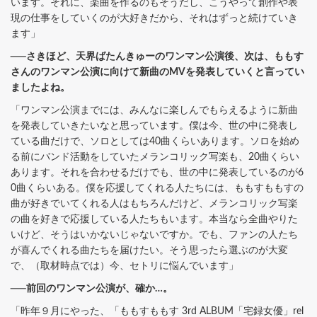
います。それに、楽曲を作るのもそうだし、こうやって創作や表
現の仕事をしていくのが大好きだから、それはずっと続けていき
ます」
──さきほど、天界ばたんきゅーのワンマン公演後、次は、ももす
さんのワンマン公演に向けて新曲のMVを発表していくと言ってい
ましたよね。
「ワンマン公演までには、みんなに楽しんでもらえるように新曲
を発表していきたいなと思っています。僕は今、世の中に発表し
ている曲だけで、ソロとしては40曲くらいあります。ソロを始め
る前にバンド活動をしていたメランコリック写楽も、20曲くらい
あります。それを合わせるだけでも、世の中に発表しているのが6
0曲くらいある。僕を応援してくれる人たちには、ももすももすの
曲が好きでいてくれる人はもちろんだけど、メランコリック写楽
の曲を好きで応援している人たちもいます。本当なら全曲やりた
いけど、そうはいかないじゃないですか。でも、ファンの人たち
が喜んでくれる曲たちを届けたい。そう思ったら選ぶのが大変
で、（取材時点では）今、セトリに悩んでいます」
──前回のワンマン公演が、確か…。
「昨年９月にやった、「ももすももす 3rd ALBUM「宅録女優」rel