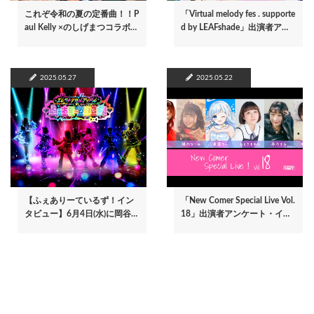
これぞ令和の夏の定番曲！！P
「Virtual melody fes . supporte
aul Kelly ×のしげまつコラボ…
d by LEAFshade」出演者ア…
2025.05.27
2025.05.22
【ふぇありーているず！イン
「New Comer Special Live Vol.
タビュー】6月4日(水)に岡谷…
18」出演者アンケート・イ…