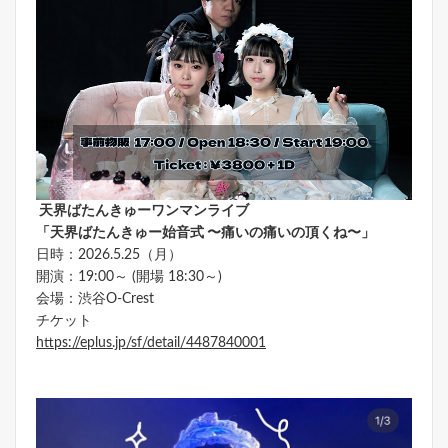
天界ばたんきゅーワンマンライブ
「天界ばたんきゅー始音式 〜痛いの痛いの頂くね〜」
日時：2026.5.25（月）
開演：19:00～ (開場 18:30～)
会場：渋谷O-Crest
チケット
https://eplus.jp/sf/detail/4487840001