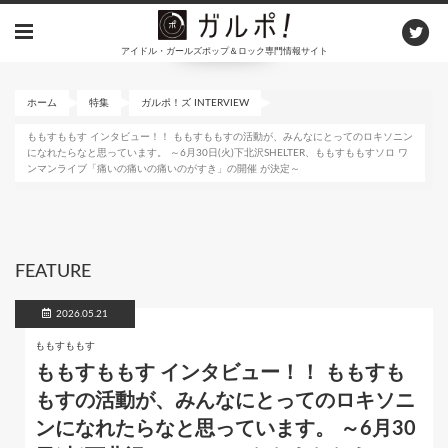
メ
イ
アイドル・ガールズポップ＆ロック専門情報サイト
ン
コ
ン
ホーム
特集
ガルポ！ズ INTERVIEW
テ
ももすももす インタビュー！！ ももすももすの活動が、みんなにとってのロキソニン
ン
になれたらなと思っています。 ～6月30日(火)下北沢SHELTER、ももすももすソロ ワ
ツ
ンマンライブ「痛いの痛いの痛いのがすき」の開催 が決定～
に
移
動
FEATURE
2026.05.21
ももすももす
ももすももす インタビュー！！ ももすも
もすの活動が、みんなにとってのロキソニ
ンになれたらなと思っています。 ～6月30