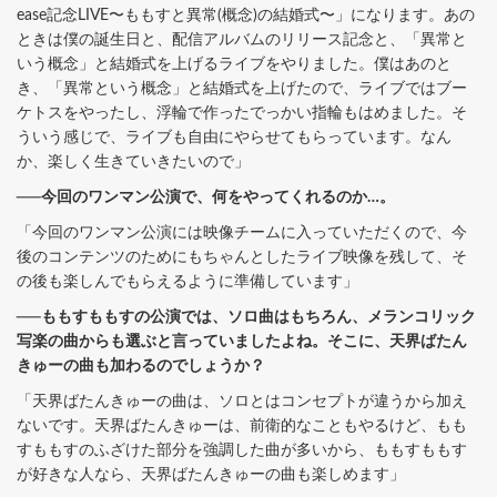
ease記念LIVE〜ももすと異常(概念)の結婚式〜」になります。あの
ときは僕の誕生日と、配信アルバムのリリース記念と、「異常と
いう概念」と結婚式を上げるライブをやりました。僕はあのと
き、「異常という概念」と結婚式を上げたので、ライブではブー
ケトスをやったし、浮輪で作ったでっかい指輪もはめました。そ
ういう感じで、ライブも自由にやらせてもらっています。なん
か、楽しく生きていきたいので」
──今回のワンマン公演で、何をやってくれるのか…。
「今回のワンマン公演には映像チームに入っていただくので、今
後のコンテンツのためにもちゃんとしたライブ映像を残して、そ
の後も楽しんでもらえるように準備しています」
──ももすももすの公演では、ソロ曲はもちろん、メランコリック
写楽の曲からも選ぶと言っていましたよね。そこに、天界ばたん
きゅーの曲も加わるのでしょうか？
「天界ばたんきゅーの曲は、ソロとはコンセプトが違うから加え
ないです。天界ばたんきゅーは、前衛的なこともやるけど、もも
すももすのふざけた部分を強調した曲が多いから、ももすももす
が好きな人なら、天界ばたんきゅーの曲も楽しめます」