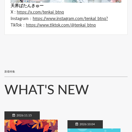
天界ばたんきゅー
X :
https://x.com/tenkai_btnq
Instagram：
https://www.instagram.com/tenkal_btnq?
TikTok：
https://www.tiktok.com/@tenkai_btnq
新着特集
WHAT'S NEW
2026.11.15
2026.10.04