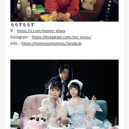
ももすももす
X：
https://x.com/momo_shara
Instagram：
https://instagram.com/mo_mosu/
Info：
https://momosumomosu.fanpla.jp