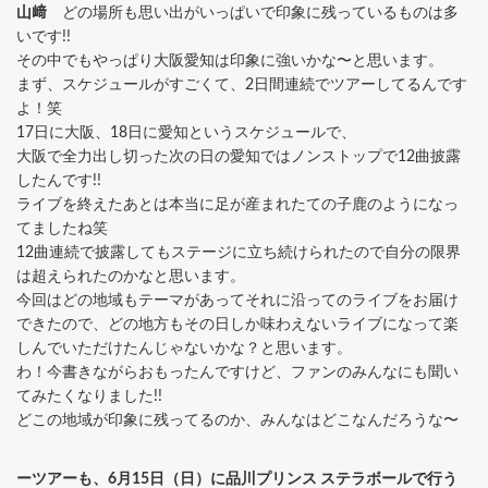
山﨑
どの場所も思い出がいっぱいで印象に残っているものは多
いです!!
その中でもやっぱり大阪愛知は印象に強いかな〜と思います。
まず、スケジュールがすごくて、2日間連続でツアーしてるんです
よ！笑
17日に大阪、18日に愛知というスケジュールで、
大阪で全力出し切った次の日の愛知ではノンストップで12曲披露
したんです!!
ライブを終えたあとは本当に足が産まれたての子鹿のようになっ
てましたね笑
12曲連続で披露してもステージに立ち続けられたので自分の限界
は超えられたのかなと思います。
今回はどの地域もテーマがあってそれに沿ってのライブをお届け
できたので、どの地方もその日しか味わえないライブになって楽
しんでいただけたんじゃないかな？と思います。
わ！今書きながらおもったんですけど、ファンのみんなにも聞い
てみたくなりました!!
どこの地域が印象に残ってるのか、みんなはどこなんだろうな〜
ーツアーも、6月15日（日）に品川プリンス ステラボールで行う