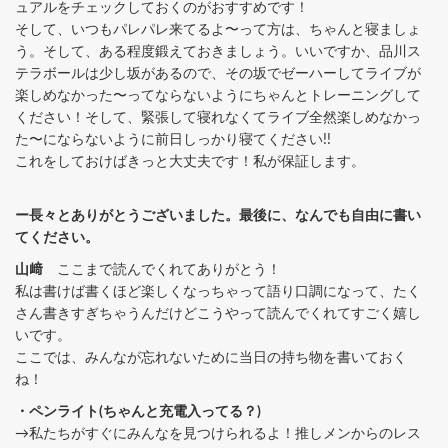
ュアルをチェックしておくのがおすすめです！
そして、いつもパレパレ来てるよ〜って方は、ちゃんと寝ましょ
う。そして、ある程度鍛えておきましょう。いいですか、品川ス
テラボールは少し坂があるので、その坂でゼーハーしてライブが
楽しめなかった〜ってならないようにちゃんとトレーニングして
ください！そして、緊張して寝れなくてライブ全然楽しめなかっ
た〜にならないように前日しっかり寝てください!!
これをしておけばきっと大丈夫です！私が保証します。
ー長々とありがとうございました。最後に、なんでも自由に書い
てください。
山﨑
ここまで読んでくれてありがとう！
私は書けば書くほど楽しくなっちゃって語り口調になって、たく
さん書きすぎちゃうんだけどこうやって読んでくれてすごく嬉し
いです。
ここでは、みんなが忘れないために当日の持ち物を書いておく
ね！
・ペンライト(ちゃんと充電入ってる？)
→私たちがすぐにみんなを見つけられるよ！推しメンからのレス