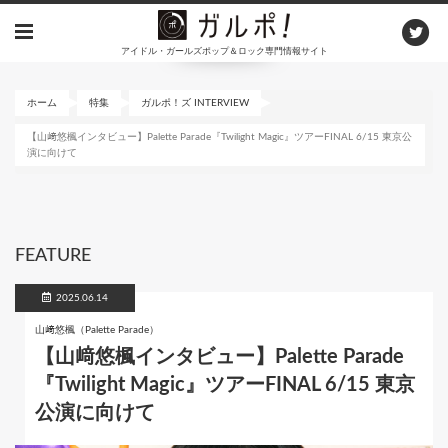
メ
イ
アイドル・ガールズポップ＆ロック専門情報サイト
ン
コ
ン
ホーム
特集
ガルポ！ズ INTERVIEW
テ
【山﨑悠楓インタビュー】Palette Parade『Twilight Magic』ツアーFINAL 6/15 東京公
ン
演に向けて
ツ
に
移
動
FEATURE
2025.06.14
山﨑悠楓（Palette Parade）
【山﨑悠楓インタビュー】Palette Parade
『Twilight Magic』ツアーFINAL 6/15 東京
公演に向けて