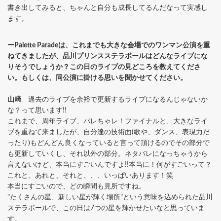
書き出してみると、ちゃんと自分も成長してるんだなって実感し
ます。
ーPalette Paradeは、これまでも大きな会場でのワンマン公演を重
ねてきましたが、品川プリンスステラボールはどんなライブにな
りそうでしょうか？この日のライブの見どころを教えてくださ
い。もしくは、同公演に掛ける思いを聞かせてください。
山﨑
過去のライブを余裕で更新するライブになるんじゃないか
な？って思います!!
これまで、周年ライブ、パレちゃレ！ファイナルと、大きなライ
ブを重ねて来ましたが、自分達の技術面(歌や、ダンス、表現力だ
ったり)もどんどん良くなっていると言って頂けるのでその部分で
も更新していくし、それ以外の部分。ネタバレになっちゃうから
言えないけど、本当にすごいんですよ!!本当に！何がすごいって？
これと、あれと、それと、、、いっぱいあります！笑
本当にすごいので、どの瞬間も見所ですね。
"たくさんの星、新しい星が輝く場所"という意味を込められた品川
ステラボールで、この日は7つの星を輝かせたいなと思っていま
す。