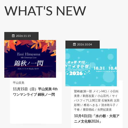
WHAT'S NEW
2026.11.15
2026.10.04
平山笑美
11月15日（日）平山笑美 4th
鷲崎健(第一部 メインMC) / 小日向
ワンマンライブ 錦秋ノ一閃
美香 / 駒形友梨 / 小山百代 / サイ
バスフィア(上間江望 石塚朱莉 太田
彩華) / 椎名へきる / 清水咲斗子 /
千春 / 豊田萌絵 / 矢野妃菜喜
10月4日(日)「水の都・大垣ア
ニメ文化祭2026」