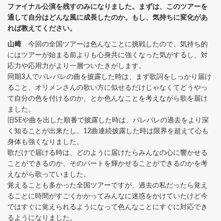
ファイナル公演を残すのみになりました。まずは、このツアーを
通して自分はどんな風に成長したのか。もし、気持ちに変化があ
れば教えてください。
山﨑
今回の全国ツアーは色んなことに挑戦したので、気持ち的
にはツアーが始まる前よりも心身共に強くなった気がするし、対
応力や応用力がより一層ついたきがします。
同期3人でパレパレの曲を披露した時は、まず歌詞をしっかり届け
ること、オリメンさんの歌い方に似せるだけじゃなくてどうやっ
て自分の色を付けるのか、とか色んなことを考えながら歌を届け
ました。
旧SEや曲を出した順番で披露した時は、パレパレの過去をより深
く知ることが出来たし、12曲連続披露した時は限界を超えて心も
身体も強くなりました。
歌だけで届ける時は、どのように届けたらみんなの心に響かせる
ことができるのか、そのパートを輝かせることができるのかを考
えながら歌っていました。
覚えることも多かった全国ツアーですが、過去の私だったら覚え
ることに時間がすごくかかってみんなに迷惑をかけていたけど今
ではすぐに覚えられるようになって色んなことにすぐに対応でき
るようになりました。