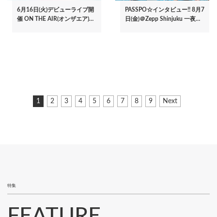
6月16日(火)デビューライブ開
PASSPO☆インタビュー!! 8月7
催 ON THE AIR(オンザエア)…
日(金)＠Zepp Shinjuku 一夜…
ペ
カ
1
ペ
2
ペ
3
ペ
4
ペ
5
ペ
6
ペ
7
ペ
8
ペ
9
次
Next
ー
レ
ー
ー
ー
ー
ー
ー
ー
ー
ペ
ジ
ン
ジ
ジ
ジ
ジ
ジ
ジ
ジ
ジ
ー
ト
ジ
送
ペ
り
ー
ジ
特集
FEATURE