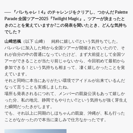
── 『パレちゃレ！4』のチャレンジをクリアし、つかんだ Palette
Parade 全国ツアー2025『Twilight Magic』。ツアーが決まったと
きのことを覚えていますか?この発表を聞いたとき、どんな気持ち
でした？
山﨑悠楓
（以下 山﨑） 純粋に嬉しい!!という気持ちでした。
パレパレに加入した時から全国ツアーが開催されていたので、そ
れが自分の中の普通になっていたけど、まず大前提として全国ツ
アーができることが当たり前じゃないから、今回初めて最初から
参加できる！という気持ちも相まって、凄く嬉しかったことを覚
えています。
それと同時に本当にありがたい環境でアイドルが出来ているんだ
なって言うことも実感しましたね。
場所も発表されるにつれて、メンバーの凱旋公演もあって嬉しか
った分、私の地元、静岡でもやりたい!!という気持ちが強く芽生え
た瞬間だったきがします。
でも、それ以上に同期のしほちゃんの凱旋、沖縄が、私も行った
ことがなかったので本当に楽しみで仕方なかったです。