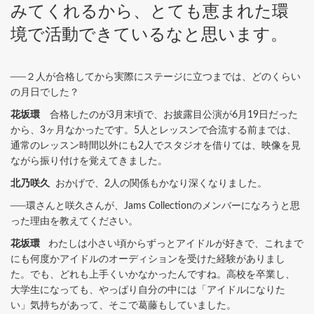
みてくれるから、とても恵まれた環
境で活動できているなと思います。
──２人が合格してから実際にステージに立つまでは、どのくらい
の月日でした？
花坂環
合格したのが3月末頃で、お披露目公演が6月19日だった
から、3ヶ月なかったです。5人とレッスンで合流する前までは、
通常のレッスン時間以外にも2人でスタジオを借りては、映像を見
ながら振り付けを覚えてきました。
北乃咲久
おかげで、2人の関係もかなり深くなりました。
──環さんと咲久さんが、Jams Collectionのメンバーになろうと思
った理由を教えてください。
花坂環
わたしは小さい頃からずっとアイドルが好きで、これまで
にも何度かアイドルのオーディションを受けた経験がありまし
た。でも、どれも上手くいかなかったんですね。高校を卒業し、
大学生になっても、やっぱり自分の中には「アイドルになりた
い」気持ちがあって、そこで葛藤もしていました。