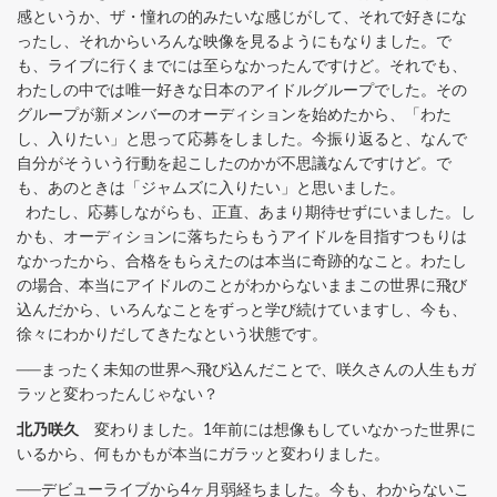
感というか、ザ・憧れの的みたいな感じがして、それで好きにな
ったし、それからいろんな映像を見るようにもなりました。で
も、ライブに行くまでには至らなかったんですけど。それでも、
わたしの中では唯一好きな日本のアイドルグループでした。その
グループが新メンバーのオーディションを始めたから、「わた
し、入りたい」と思って応募をしました。今振り返ると、なんで
自分がそういう行動を起こしたのかが不思議なんですけど。で
も、あのときは「ジャムズに入りたい」と思いました。
わたし、応募しながらも、正直、あまり期待せずにいました。し
かも、オーディションに落ちたらもうアイドルを目指すつもりは
なかったから、合格をもらえたのは本当に奇跡的なこと。わたし
の場合、本当にアイドルのことがわからないままこの世界に飛び
込んだから、いろんなことをずっと学び続けていますし、今も、
徐々にわかりだしてきたなという状態です。
──まったく未知の世界へ飛び込んだことで、咲久さんの人生もガ
ラッと変わったんじゃない？
北乃咲久
変わりました。1年前には想像もしていなかった世界に
いるから、何もかもが本当にガラッと変わりました。
──デビューライブから4ヶ月弱経ちました。今も、わからないこ