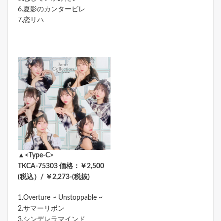
6.夏影のカンタービレ
7.恋リハ
▲<Type-C>
TKCA-75303 価格：￥2,500
(税込）/ ￥2,273-(税抜)
1.Overture ~ Unstoppable ~
2.サマーリボン
3.シンデレラマインド