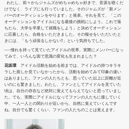
わたし、前々からジャムズがめちゃめちゃ好きで、音源を聴くだ
けでなく、ライブにも行っていました。そのジャムズが「新メン
バーのオーディションをやります」と発表。それを見て、「この
オーディションをアイドルになる最後の挑戦にしよう。これで落
ちたら、大学を卒業して就職をしよう」と決めてオーディション
に応募したら、合格をいただきました。その報せをいただいたと
きには、「もう頑張るしかない!!」という気持ちでした。
──憧れを持って見ていたアイドルの世界。実際にメンバーになっ
てみて、いろんな面で意識の変化も生まれました？
花坂環
アイドル活動を始める前までは、アイドルの持つキラキ
ラした面しか見ていなかったから、活動を始めてみて印象の違い
はありました。ファンの人たちとも、思っていた以上に距離が近
いのにも驚きました。わたし、ファンとしてアイドルを見ていた
頃は、自分の存在など絶対に覚えてもらえてないと思っていまし
た。でも、実際にアイドルになってファンの人たちに接していく
中、一人一人との関わりが近いから、自然に覚えていくんです
ね。自分でも驚くくらい、ファンの人たちのことは覚えます。