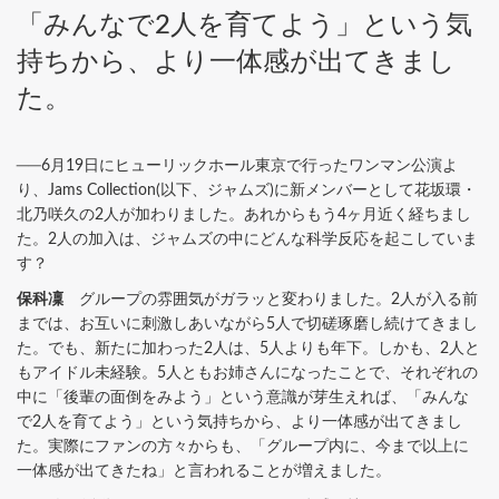
「みんなで2人を育てよう」という気
持ちから、より一体感が出てきまし
た。
──6月19日にヒューリックホール東京で行ったワンマン公演よ
り、Jams Collection(以下、ジャムズ)に新メンバーとして花坂環・
北乃咲久の2人が加わりました。あれからもう4ヶ月近く経ちまし
た。2人の加入は、ジャムズの中にどんな科学反応を起こしていま
す？
保科凜
グループの雰囲気がガラッと変わりました。2人が入る前
までは、お互いに刺激しあいながら5人で切磋琢磨し続けてきまし
た。でも、新たに加わった2人は、5人よりも年下。しかも、2人と
もアイドル未経験。5人ともお姉さんになったことで、それぞれの
中に「後輩の面倒をみよう」という意識が芽生えれば、「みんな
で2人を育てよう」という気持ちから、より一体感が出てきまし
た。実際にファンの方々からも、「グループ内に、今まで以上に
一体感が出てきたね」と言われることが増えました。