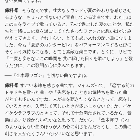
ない夏曲ですよね。
保科凜
そうなんです。壮大なサウンドが夏の終わりを感じさせ
るような、ちょっと切ないけど青春している楽曲です。わたしは
この曲をライブで歌っていると、7人で過ごした夏のことや、私た
ちと一緒にこの夏を過ごしてくださったファンとの想い出がよみ
がえってきます。それくらい、とても思い入れの深い曲になりま
した。今も『夏影のカンタービレ』をパフォーマンスするたびに
そういう気持ちになる、とても素敵な楽曲です。とくに、サビで
「二度と戻らないこの瞬間を 共に駆けた日々を歌にしよう」と歌
うたびに、この歌詞が心に染みてきます。
──『金木犀ワゴン』も切ない曲ですよね。
保科凜
すごい未練を感じる曲です。ジャムズって、「恋する前の
ドキドキを歌った曲」や「失恋をしたときの気持ちを歌った曲」
がとても多いんですね。人が曲を聴きたくなるときって、恋をし
ているときか、失恋して悲しいときが多いじゃないですか。イケ
イケやラブラブのときって、それで十分満たされているから、音
楽はあまり聴かないのかなと思って。だから、『金木犀ワゴン』
のような切ない曲のほうが人の心に刺さるんだろうし、この曲に
刺さる人がたくさんいたらいいなと思います。