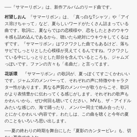
──『サマーリボン』は、新作アルバムのリード曲です。
村望しおん
『サマーリボン』は、「真っ白なTシャツ」や「アイ
ス溶けちゃって」など、夏らしいワードがたくさん詰まっている
曲です。歌詞に、夏ならではの恋模様や、恋をしたときのウキウ
キ感も詰め込んであるから、聴いたら絶対にウキウキしてくるは
ずです。『サマーリボン』はワクワクした曲でもあるけど、落ち
サビでしっとりとした心模様が見えてくるんですね。ワクワクし
ている中にしっとりとした部分を含んでいるところも、ジャムズ
っぽいです。ファンの方々も「名曲だ」と言ってます。
花坂環
『サマーリボン』の歌詞が、夏っぽくてすごくかわいい
です。ジャムズのメンバーって、それぞれの声に特徴やキャラク
ター性があります。異なる声質のメンバーが歌うからこそ、歌詞
がより表情豊かに伝わってくる感じがします。それぞれの歌声も
かわいいから、ぜひ何回も聴いてください。MVも、ザ・アイドル
みたいな感じの、海で踊ったり、メンバー同士で絡み合ったり、
とにかくかわいい内容です。わたしは、この曲を聴くと今年の夏
のことをいろいろ思い出します。
──夏の終わりの時期を舞台にした『夏影のカンタービレ』も、切