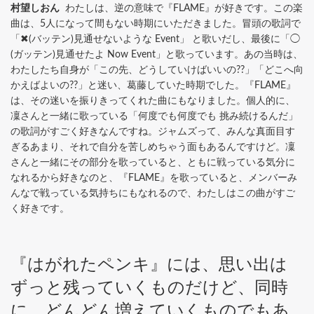
村望しおん
わたしは、逆の意味で『FLAME』が好きです。この楽
曲は、5人になって間もない時期にいただきました。冒頭の歌詞で
「✖(バッテン)見通せないような Event」 と歌いだし、最後に「◯
(ガッテン)見通せたよ Now Event」と歌っています。あの当時は、
わたしたち自身が「この先、どうしていけばいいの??」「どこへ向
かえばよいの??」と迷い、葛藤していた時期でした。『FLAME』
は、その迷いを振りきってくれた曲にもなりました。個人的に、
凜さんと一緒に歌っている「何度でも何度でも 挑み続けるんだ」
の歌詞がすごく好きなんですね。ジャムズって、みんな真面目す
ぎるあまり、それで自分を苦しめちゃう面もあるんですけど。凜
さんと一緒にその部分を歌っていると、ともに戦っている気分に
なれるから好きなのと、『FLAME』を歌っていると、メンバーみ
んなで戦っている気持ちにもなれるので、わたしはこの曲がすご
く好きです。
『はがれたペンキ』には、思い出は
ずっと残っていくものだけど、同時
に、どんどん増えていくものでもあ