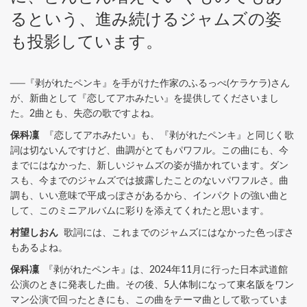
るという、進み続けるジャムズの姿
も投影しています。
──『剥がれたペンキ』を手がけた作家のふるっぺ(ケラケラ)さん
が、新曲として『恋してアホみたい』を提供してくださいまし
た。2曲とも、失恋の歌ですよね。
保科凜
『恋してアホみたい』も、『剥がれたペンキ』と同じく歌
詞は切ないんですけど、曲調がとてもパワフル。この曲にも、今
までにはなかった、新しいジャムズの姿が描かれています。ダン
スも、今までのジャムズでは披露したことのないパワフルさ。曲
調も、いい意味で平成っぽさがあるから、インパクトの強い曲と
して、このミニアルバムに彩りを添えてくれたと思います。
村望しおん
歌詞には、これまでのジャムズにはなかった色っぽさ
もあるよね。
保科凜
『剥がれたペンキ』は、2024年11月に行った日本武道館
公演のときに発表した曲。その後、5人体制になって東名阪をワン
マン公演で回ったときにも、この曲をテーマ曲として歌っていま