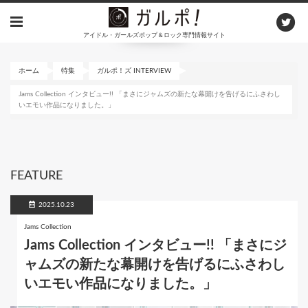
メ
イ
アイドル・ガールズポップ＆ロック専門情報サイト
ン
コ
ン
ホーム
特集
ガルポ！ズ INTERVIEW
テ
Jams Collection インタビュー!! 「まさにジャムズの新たな幕開けを告げるにふさわし
ン
いエモい作品になりました。」
ツ
に
移
動
FEATURE
2025.10.23
Jams Collection
Jams Collection インタビュー!! 「まさにジ
ャムズの新たな幕開けを告げるにふさわし
いエモい作品になりました。」