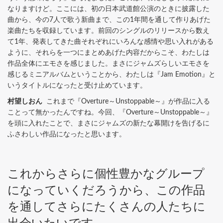
なりますけど。ここには、初の日本武道館公演のときに披露した
曲から、今の7人で歌う新曲まで、この1年間を通して作りあげた
楽曲たちを収録しています。前回のシングルのリリースから数え
て1年、発表してきた曲それぞれにいろんな感情や思い入れがある
ように、それらを一つにまとめあげた内容だからこそ、わたしは
作品全体にエモさを感じました。まさにジャムズらしいエモさを
感じるミニアルバムということから、わたしは『Jam Emotion』と
いうタイトルになったと受け止めています。
村望しおん
これまで『Overture～Unstoppable～』が作品に入る
ことって無かったんですね。今回、『Overture～Unstoppable～』
を頭に入れたことで、まさにジャムズの新たな幕開けを告げるに
ふさわしい作品になったと思います。
これからさらに個性豊かなグループ
になっていくだろうから、この作品
を通してさらにたくさんの人たちに