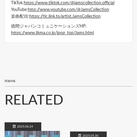
TikTok:
https://www.tiktok.com/@jamscollection.official
YouTube:
http://www.youtube.com/@JamsCollection
楽曲配信:
https://tjc.link.to/artist.JamsCollection
徳間ジャパンコミュニケーションズHP:
https://www.tkma.co.jp/jpop_top/Jams.html
関連特集
RELATED
2025.06.24
2025.05.30