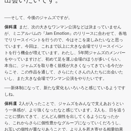
出会いたいです。
──そして、今後のジャムズですが。
保科凜
まだ、次の大きなワンマン公演などは決まっていません
が、ミニアルバムの『Jam Emotion』のリリースに合わせて、各地
でリリースイベントを行うので、今はそこを楽しみたいなと思っ
ています。今回は、これまで以上に大きな会場でリリースイベン
トを行う機会が増えています。わたし、5年間ジャムズのメンバー
をやっていますけど、初めて足を運ぶ会場のほうが多いくらい。
本当に、ジャムズを取り巻く規模が大きくなってきている今だか
らこそ、この作品を通して、さらにたくさんの人たちに出会いた
いし、また大きな会場でワンマン公演をやりたいです。
──新体制になって、新たな変化もいろいろと感じているようです
しね。
保科凜
2人が入ったことで、ジャムズをみんなで支えあおうとい
う一体感が、より強くなったなと感じています。2人も、日を追う
ごとに慣れてきて、どんどん個性を出してくるようになったか
ら、これからさらに個性豊かなグループになっていくだろうし、
お互いの個性が重なりあうことで、より人を惹き寄せる相乗効果