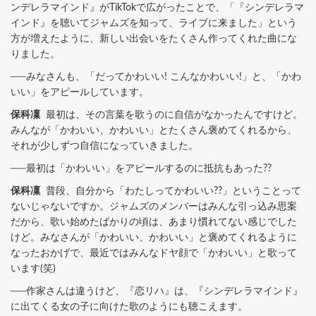
ンデレラマインド』がTikTokで広がったことで、「『シンデレラマ
インド』を聴いてジャムズを知って、ライブに来ました」という
方が増えたように、新しい出会いをたくさん作ってくれた曲にな
りました。
──みなさんも、「だってかわいい! こんなかわいい!」と、「かわ
いい」をアピールしています。
保科凜
最初は、その言葉を歌うのに自信がなかったんですけど。
みんなが「かわいい、かわいい」とたくさん褒めてくれるから、
それが少しずつ自信になっていきました。
──最初は「かわいい」をアピールするのに抵抗もあった??
保科凜
普段、自分から「わたしってかわいい??」ということって
ないじゃないですか。ジャムズのメンバーはみんな引っ込み思案
だから、歌い始めたばかりの頃は、あまり慣れてない感じでした
けど。みなさんが「かわいい、かわいい」と褒めてくれるように
なったおかげで、最近ではみんなドヤ顔で「かわいい」と歌って
います(笑)
──作家さんは違うけど、『恋リハ』は、『シンデレラマインド』
に出てくる女の子に向けた歌のようにも聴こえます。