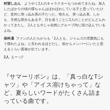
村望しおん
ようやく2人のキャラクターもつかめてきたね。加入
したばかりの頃の環ちゃんはほわほわしている子と思っていたけ
ど、意外に突っ込み系の子だった。咲久も、突っ込み系。しか
も、天然な部分もある子。日を追うごとに2人のことがどんどんわ
かってきたし、2人とも今じゃ自然にグループ内に溶け込んでいる
よね。
保科凜
ファンの人たちからも「2人とも、ジャムズの雰囲気にも
う慣れたよね」と言われるほどだし、前からメンバーにいたと思
えるくらい貫禄が出ています。
2人
えーっ!!
『サマーリボン』は、「真っ白なTシ
ャツ」や「アイス溶けちゃって」な
ど、夏らしいワードがたくさん詰ま
っている曲です。