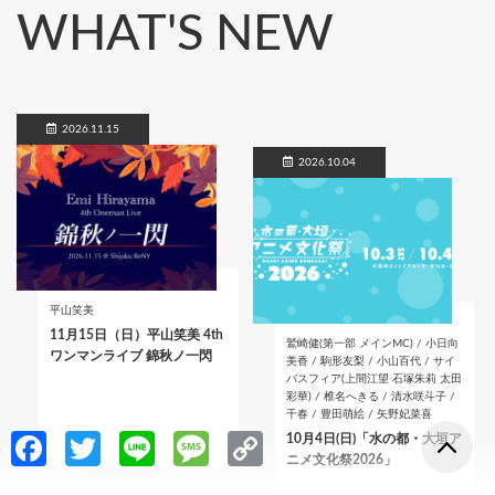
WHAT'S NEW
2026.11.15
2026.10.04
平山笑美
11月15日（日）平山笑美 4th
鷲崎健(第一部 メインMC) / 小日向
ワンマンライブ 錦秋ノ一閃
美香 / 駒形友梨 / 小山百代 / サイ
バスフィア(上間江望 石塚朱莉 太田
彩華) / 椎名へきる / 清水咲斗子 /
千春 / 豊田萌絵 / 矢野妃菜喜
Fa
T
Li
M
C
10月4日(日)「水の都・大垣ア
ニメ文化祭2026」
ce
w
n
es
o