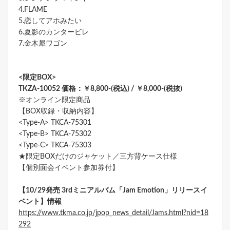
4.FLAME
5.恋してアホみたい
6.夏影のカンタービレ
7.金木犀ワゴン
<限定BOX>
TKZA-10052 価格：￥8,800-(税込) / ￥8,000-(税抜)
※オンライン限定商品
【BOX収録・収納内容】
<Type-A> TKCA-75301
<Type-B> TKCA-75302
<Type-C> TKCA-75303
★限定BOXだけのジャケット／三方背ケース仕様
【個別面会イベント参加券付】
【10/29発売 3rdミニアルバム「Jam Emotion」リリースイ
ベント】情報
https://www.tkma.co.jp/jpop_news_detail/Jams.html?nid=18
292