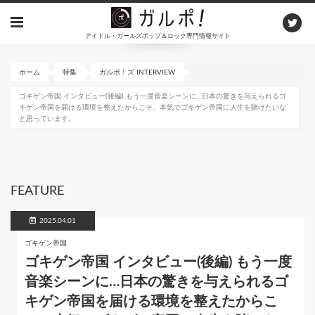
メ
イ
アイドル・ガールズポップ＆ロック専門情報サイト
ン
コ
ン
ホーム
特集
ガルポ！ズ INTERVIEW
テ
ゴキゲン帝国 インタビュー(後編) もう一度音楽シーンに…日本の驚きを与えられるゴ
ン
キゲン帝国を届ける環境を整えたからこそ、本気でゴキゲン帝国に人生を賭けたいな
ツ
と思っています。
に
移
動
FEATURE
2025.04.01
ゴキゲン帝国
ゴキゲン帝国 インタビュー(後編) もう一度
音楽シーンに…日本の驚きを与えられるゴ
キゲン帝国を届ける環境を整えたからこ