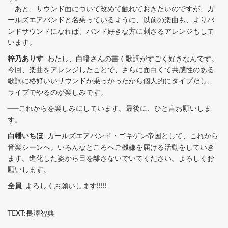
あと、サウンド面について改めて触れておきたいのですが、ガ
ールズエアバンドと名乗っているように、以前の楽曲も、よりバ
ンドサウンドになれば、バンド好きな方に刺さるアレンジもして
います。
梓乃ありす
わたし、白幡さんの書く歌詞がすごく好きなんです。
今回、楽曲をアレンジしたことで、さらに面白くて共感性のある
歌詞に格好いいサウンドが乗っかったから個人的にタイプだし、
ライブでやるのが楽しみです。
──これからを楽しみにしています。最後に、ひと言お願いしま
す。
白幡いちほ
ガールズエアバンド・ゴキゲン帝国として、これから
音楽シーンへ。いろんなところへご機嫌を届ける活動をしていき
ます。進化した姿から目を離さないでいてください。よろしくお
願いします。
全員
よろしくお願いします!!!!!
TEXT:長澤智典