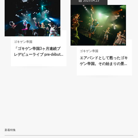
2025.04.23
ゴキゲン帝国
「ゴキゲン帝国3ヶ月連続プ
ゴキゲン帝国
レデビューライブ pre-début…
エアバンドとして甦ったゴキ
ゲン帝国。その始まりの景…
新着特集