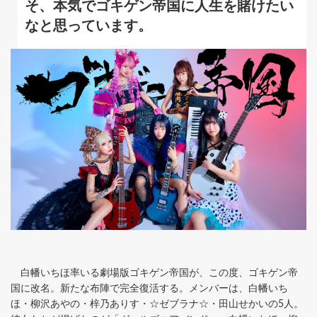
そ、本気でゴキゲン帝国に人生を賭けたい
なと思っています。
白幡いちほ率いる劇場版ゴキゲン帝国が、この度、ゴキゲン帝
国に改名。新たな布陣で完全復活する。メンバーは、白幡いち
ほ・柳沢あやの・梓乃ありす・☆ゼブラナ☆・田山せかいの5人。