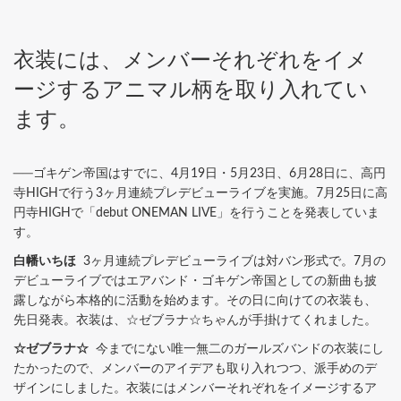
衣装には、メンバーそれぞれをイメ
ージするアニマル柄を取り入れてい
ます。
──ゴキゲン帝国はすでに、4月19日・5月23日、6月28日に、高円
寺HIGHで行う3ヶ月連続プレデビューライブを実施。7月25日に高
円寺HIGHで「debut ONEMAN LIVE」を行うことを発表していま
す。
白幡いちほ
3ヶ月連続プレデビューライブは対バン形式で。7月の
デビューライブではエアバンド・ゴキゲン帝国としての新曲も披
露しながら本格的に活動を始めます。その日に向けての衣装も、
先日発表。衣装は、☆ゼブラナ☆ちゃんが手掛けてくれました。
☆ゼブラナ☆
今までにない唯一無二のガールズバンドの衣装にし
たかったので、メンバーのアイデアも取り入れつつ、派手めのデ
ザインにしました。衣装にはメンバーそれぞれをイメージするア