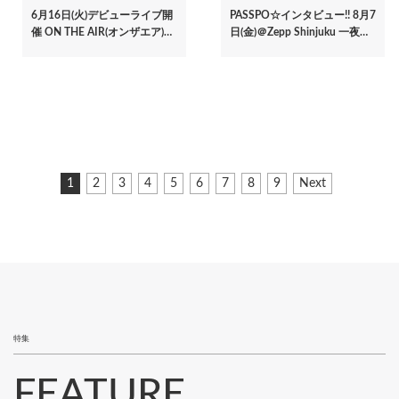
6月16日(火)デビューライブ開
PASSPO☆インタビュー!! 8月7
催 ON THE AIR(オンザエア)…
日(金)＠Zepp Shinjuku 一夜…
ペ
カ
1
ペ
2
ペ
3
ペ
4
ペ
5
ペ
6
ペ
7
ペ
8
ペ
9
次
Next
ー
レ
ー
ー
ー
ー
ー
ー
ー
ー
ペ
ジ
ン
ジ
ジ
ジ
ジ
ジ
ジ
ジ
ジ
ー
ト
ジ
送
ペ
り
ー
ジ
特集
FEATURE