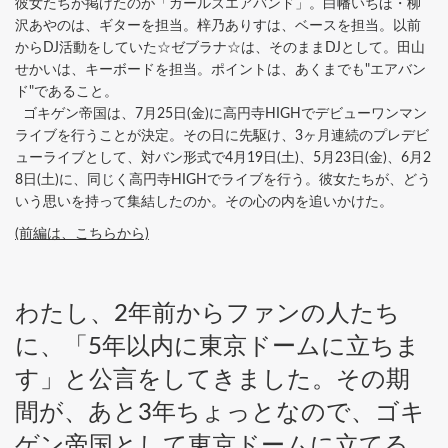
彼女たちが掲げたのが「ガールズエアバンド」。白幡いちほ・柳
沢あやのは、ギターを担当。梓乃ありすは、ベースを担当。以前
からDJ活動をしていた☆ゼブラナ☆は、そのままDJとして。田山
せかいは、キーボードを担当。ポイントは、あくまでも"エアバン
ド"であること。
ゴキゲン帝国は、7月25日(金)に高円寺HIGHでデビューワンマン
ライブを行うことが決定。その日に先駆け、3ヶ月連続のプレデビ
ューライブとして、対バン形式で4月19日(土)、5月23日(金)、6月2
8日(土)に、同じく高円寺HIGHでライブを行う。彼女たちが、どう
いう思いを持って集結したのか。その心の内を追いかけた。
(前編は、こちらから)
わたし、2年前からファンの人たち
に、「5年以内に東京ドームに立ちま
す」と公言をしてきました。その期
間が、あと3年ちょっとなので、ゴキ
ゲン帝国として東京ドームに立てる