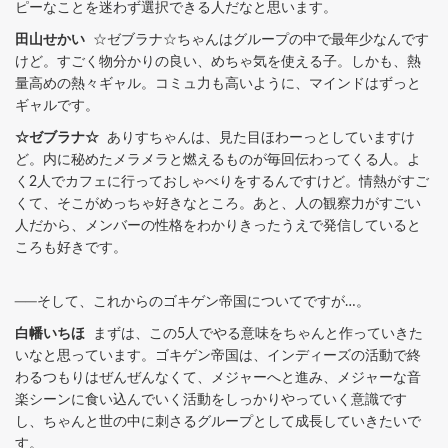
ピーなことを迷わず選択できる人だなと思います。
田山せかい
☆ゼブラナ☆ちゃんはグループの中で最年少なんです
けど。すごく物分かりの良い、めちゃ気を使える子。しかも、熱
量高めの熱々ギャル。コミュ力も高いように、マインドはずっと
ギャルです。
☆ゼブラナ☆
ありすちゃんは、見た目ほわーっとしていますけ
ど。内に秘めたメラメラと燃えるものが毎回伝わってくる人。よ
く2人でカフェに行っておしゃべりをするんですけど。情熱がすご
くて、そこがめっちゃ好きなところ。あと、人の観察力がすごい
人だから、メンバーの性格をわかりきったうえで発信していると
ころも好きです。
──そして、これからのゴキゲン帝国についてですが…。
白幡いちほ
まずは、この5人でやる意味をちゃんと作っていきた
いなと思っています。ゴキゲン帝国は、インディーズの活動で終
わるつもりはぜんぜんなくて、メジャーへと進み、メジャーな音
楽シーンに食い込んでいく活動をしっかりやっていく意識です
し、ちゃんと世の中に刺さるグループとして成長していきたいで
す。