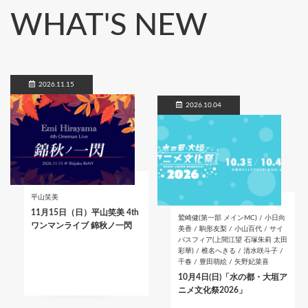
WHAT'S NEW
2026.11.15
2026.10.04
平山笑美
11月15日（日）平山笑美 4th
鷲崎健(第一部 メインMC) / 小日向
ワンマンライブ 錦秋ノ一閃
美香 / 駒形友梨 / 小山百代 / サイ
バスフィア(上間江望 石塚朱莉 太田
彩華) / 椎名へきる / 清水咲斗子 /
千春 / 豊田萌絵 / 矢野妃菜喜
10月4日(日)「水の都・大垣ア
ニメ文化祭2026」