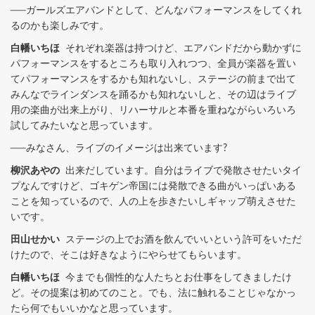
──ガールズエアバンドとして、どんなパフォーマンスをしてくれ
るのかも楽しみです。
白幡いちほ
それぞれ楽器は持つけど、エアバンドだから動かずに
パフォーマンスをするところも取り入れつつ、全員が楽器を置い
てパフォーマンスをするかも知れないし、ステージの前まで出て
みんなでラインダンスを踊るかも知れないしと、その辺はライブ
用の楽曲が出来上がり、リハーサルと本番を重ねながらいろいろ
試してみたいなと思っています。
──みなさん、ライブのイメージは出来ています?
柳沢あやの
出来だしています。自分はライブで発散させたいタイ
プなんですけど、ゴキゲン帝国には発散できる曲がいっぱいある
ことを知っているので、人の上を歩きたいしギャップ萌えさせた
いです。
田山せかい
ステージの上でお酒を飲んでいいという許可をいただ
けたので、そこは好きなようにやらせてもらいます。
白幡いちほ
今までも個性的な人たちとお仕事をしてきましたけ
ど。その提案は初めてのこと。でも、法に触れることじゃなかっ
たら何でもいいかなと思っています。