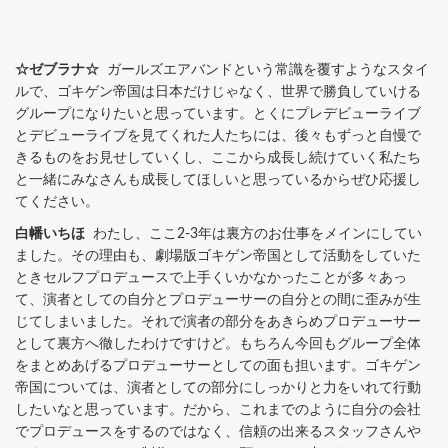
☆ゼブラナ☆
ガールズエアバンドという常識を覆すようなスタイ
ルで、ゴキゲン帝国は日本だけじゃなく、世界で勝負していける
グループになりたいと思っています。とくにプレデビューライブ
とデビューライブを見てくれた人たちには、後々もずっと自慢で
きるものをお見せしていくし、ここから成長し続けていく私たち
と一緒にみなさんも成長してほしいと思っているからぜひ応援し
てください。
白幡いちほ
わたし、ここ2-3年は裏方のお仕事をメインにしてい
ました。その理由も、劇場版ゴキゲン帝国として活動をしていた
ときセルフプロデュースで上手くいかなかったことが多々あっ
て、演者としての自分とプロデューサーの自分との間に歪みが生
じてしまいました。それで演者の部分をあきらめプロデューサー
として裏方へ徹したわけですけど。もちろん今回もグループ全体
をまとめあげるプロデューサーとしての面も担います。ゴキゲン
帝国については、演者としての部分にしっかりと力をいれて行動
したいなと思っています。だから、これまでのように自分の会社
でプロデュースをするのではなく、信頼の出来るスタッフさんや