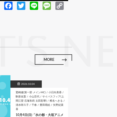
Fa
T
Li
M
C
ce
w
n
es
o
b
itt
e
sa
p
o
er
g
y
'S N
o
e
Li
k
n
k
MORE
2026.10.04
鷲崎健(第一部 メインMC) / 小日向美香 /
駒形友梨 / 小山百代 / サイバスフィア(上
間江望 石塚朱莉 太田彩華) / 椎名へきる /
清水咲斗子 / 千春 / 豊田萌絵 / 矢野妃菜
喜
10月4日(日)「水の都・大垣アニメ