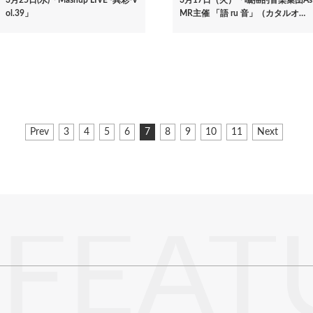
ol.39」
MR主催 「語 ru 音」（カタルオ…
前
Prev
ペ
3
ペ
4
ペ
5
ペ
6
カ
7
ペ
8
ペ
9
ペ
10
ペ
11
次
Next
ペ
ー
ー
ー
ー
レ
ー
ー
ー
ー
ペ
ー
ジ
ジ
ジ
ジ
ン
ジ
ジ
ジ
ジ
ー
ジ
ト
ジ
ペ
ー
ジ
FEAT