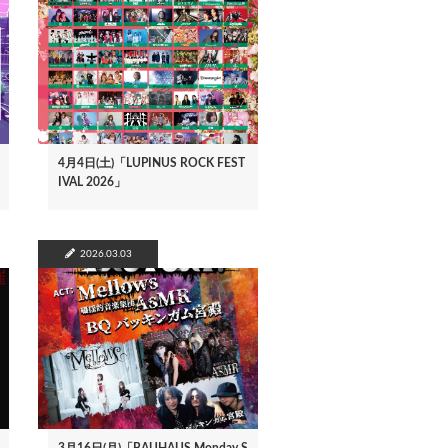
4月4日(土)「LUPINUS ROCK FEST
IVAL 2026」
2026.03.03
3月16日(月)「BAUHAUS Monday S