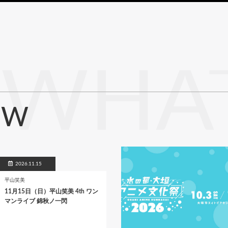
WHAT
EW
2026.11.15
平山笑美
11月15日（日）平山笑美 4th ワン
マンライブ 錦秋ノ一閃