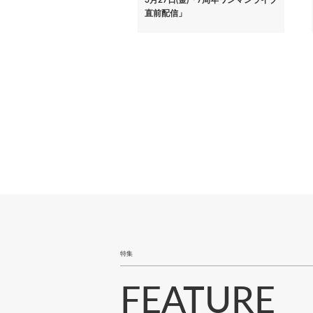
直前配信」
ペ
ー
ジ
送
り
特集
FEATURE