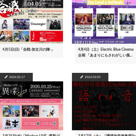
4月5日(日)「合戦-加古川の陣-」
4月4日（土）Electric Blue Cinema
企画 「あまりにもさわがしい孤…
2026.02.17
2026.03.03
3月25日(水)「Mashup LIVE -異彩-V
3月17日（火）「囁揺的音楽集団As