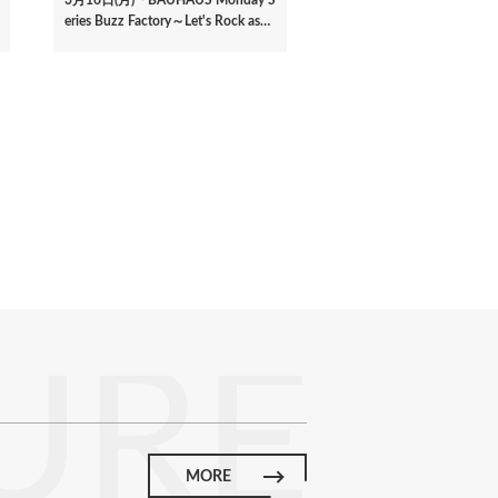
eries Buzz Factory～Let's Rock as…
URE
MORE