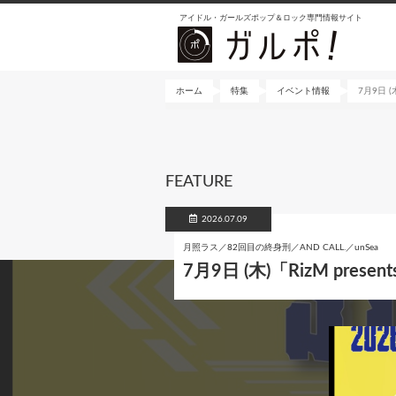
メ
アイドル・ガールズポップ＆ロック専門情報サイト
イ
ン
コ
ン
ホーム
特集
イベント情報
7月9日 (木
テ
ン
ツ
に
FEATURE
移
動
2026.07.09
月照ラス／82回目の終身刑／AND CALL.／unSea
7月9日 (木)「RizM presen