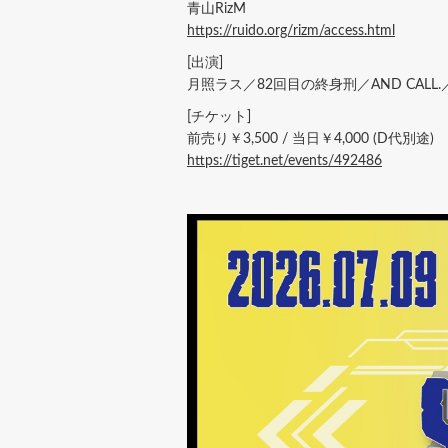
青山RizM
https://ruido.org/rizm/access.html
[出演]
月照ラス／82回目の終身刑／AND CALL.／
[チケット]
前売り￥3,500 / 当日￥4,000 (D代別途)
https://tiget.net/events/492486