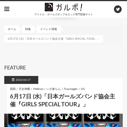
メ
イ
アイドル・ガールズポップ＆ロック専門情報サイト
ン
コ
ン
ホーム
特集
イベント情報
テ
6月17日 (水)「日本ガールズバンド協会主催『GIRLS SPECIAL TOUR』」
ン
ツ
に
移
動
FEATURE
2026.06.17
我我 / 天女神樂 / Mellows / いざ参らん / Traumagier / LYL
6月17日 (水)「日本ガールズバンド協会主
催『GIRLS SPECIAL TOUR』」