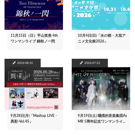
11月15日（日）平山笑美 4th
10月4日(日)「水の都・大垣ア
ワンマンライブ 錦秋ノ一閃
ニメ文化祭2026」
2026.08.10
2026.07.23
9月28日(月)「Mashup LIVE -
9月19日(土) 囁揺的音楽集団As
異彩-Vol.45」
MR 5周年記念ワンマンライ…