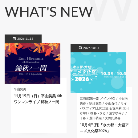
W
WHAT'S NEW
2026.11.15
2026.10.04
平山笑美
11月15日（日）平山笑美 4th
鷲崎健(第一部 メインMC) / 小日向
ワンマンライブ 錦秋ノ一閃
美香 / 駒形友梨 / 小山百代 / サイ
バスフィア(上間江望 石塚朱莉 太田
彩華) / 椎名へきる / 清水咲斗子 /
千春 / 豊田萌絵 / 矢野妃菜喜
10月4日(日)「水の都・大垣ア
ニメ文化祭2026」