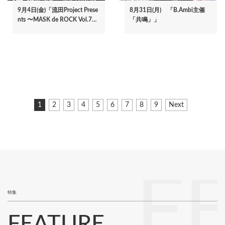
9月4日(金)「流田Project Prese
8月31日(月) 「B.Ambi主催
nts 〜MASK de ROCK Vol.7…
「共鳴」」
ペ
カ
1
ペ
2
ペ
3
ペ
4
ペ
5
ペ
6
ペ
7
ペ
8
ペ
9
次
Next
ー
レ
ー
ー
ー
ー
ー
ー
ー
ー
ペ
ジ
ン
ジ
ジ
ジ
ジ
ジ
ジ
ジ
ジ
ー
ト
ジ
送
ペ
り
ー
ジ
F
特集
FEATURE