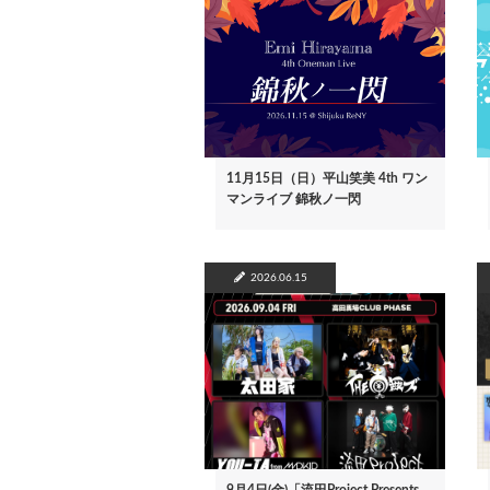
11月15日（日）平山笑美 4th ワン
マンライブ 錦秋ノ一閃
2026.06.15
9月4日(金)「流田Project Presents