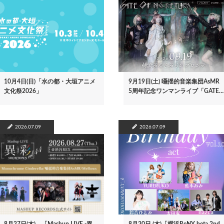
10月4日(日)「水の都・大垣アニメ
9月19日(土) 囁揺的音楽集団AsMR
文化祭2026」
5周年記念ワンマンライブ「GATE…
2026.07.09
2026.07.09
8月27日(木) 「Mashup LIVE -異
8月20日 (木)「横浜ReNY beta 2nd