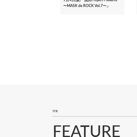
〜MASK de ROCK Vol.7〜」
ペ
ー
ジ
送
り
特集
FEATURE