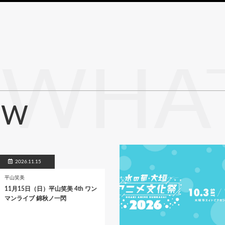
WHAT
EW
2026.11.15
平山笑美
11月15日（日）平山笑美 4th ワン
マンライブ 錦秋ノ一閃