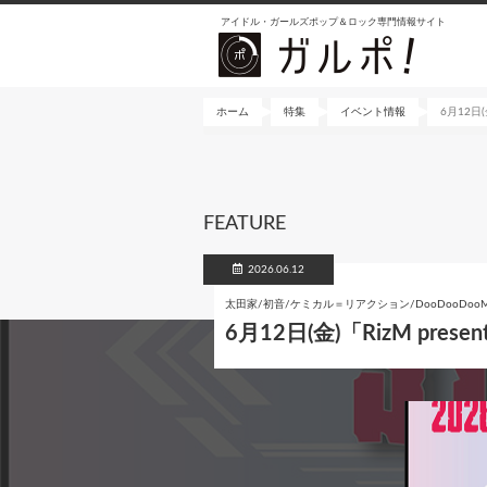
メ
アイドル・ガールズポップ＆ロック専門情報サイト
イ
ン
コ
ン
ホーム
特集
イベント情報
6月12日(金
テ
ン
ツ
に
FEATURE
移
動
2026.06.12
太田家/初音/ケミカル＝リアクション/DooDooDooMiu
6月12日(金)「RizM presen