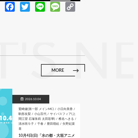
Fa
T
Li
M
C
ce
w
n
es
o
b
itt
e
sa
p
o
er
g
y
'S N
o
e
Li
k
n
k
MORE
2026.10.04
鷲崎健(第一部 メインMC) / 小日向美香 /
駒形友梨 / 小山百代 / サイバスフィア(上
間江望 石塚朱莉 太田彩華) / 椎名へきる /
清水咲斗子 / 千春 / 豊田萌絵 / 矢野妃菜
喜
10月4日(日)「水の都・大垣アニメ