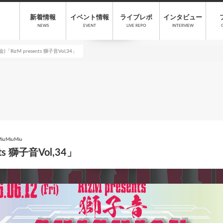
新着情報
イベント情報
ライブレポ
インタビュー
NEWS
EVENT
LIVE REPO
INTERVIEW
)「RizM presents 獅子音Vol,34」
MiuMiu
ts 獅子音Vol,34」