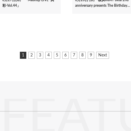
彩-Vol.44」
anniversary presents The Birthday…
カ
1
ペ
2
ペ
3
ペ
4
ペ
5
ペ
6
ペ
7
ペ
8
ペ
9
次
Next
レ
ー
ー
ー
ー
ー
ー
ー
ー
ペ
ン
ジ
ジ
ジ
ジ
ジ
ジ
ジ
ジ
ー
ト
ジ
ペ
ー
ジ
FEAT