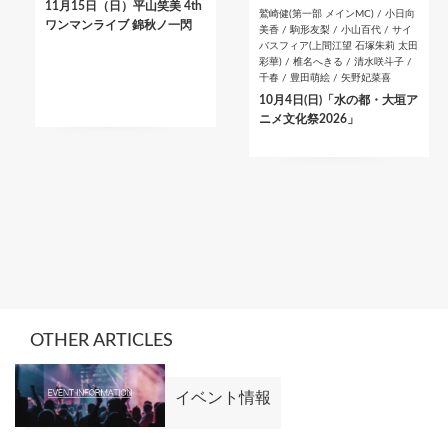
11月15日（日）平山笑美 4th
鷲崎健(第一部 メインMC) / 小日向
ワンマンライブ 錦秋ノ一閃
美香 / 駒形友梨 / 小山百代 / サイ
バスフィア(上間江望 石塚朱莉 太田
彩華) / 椎名へきる / 清水咲斗子 /
千春 / 豊田萌絵 / 矢野妃菜喜
10月4日(日)「水の都・大垣ア
ニメ文化祭2026」
OTHER ARTICLES
イベント情報