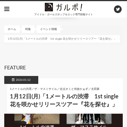
メ
イ
アイドル・ガールズポップ＆ロック専門情報サイト
ン
コ
ン
ホーム
特集
イベント情報
テ
1月12日(月)「1メートルの渋滞 1st single 花を咲かせリリースツアー『花を探せ』」
ン
ツ
に
移
動
FEATURE
2026.01.12
1メートルの渋滞／ザ・マスミサイル／合点オミと何故かぁず／太田家
1月12日(月)「1メートルの渋滞 1st single
花を咲かせリリースツアー『花を探せ』」