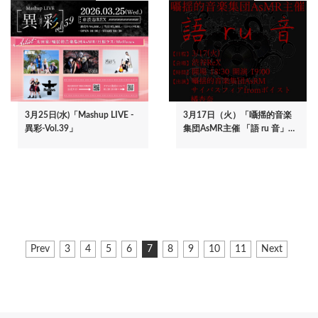
3月25日(水)「Mashup LIVE -
3月17日（火）「囁揺的音楽
異彩-Vol.39」
集団AsMR主催 「語 ru 音」…
ペ
前
Prev
ペ
3
ペ
4
ペ
5
ペ
6
カ
7
ペ
8
ペ
9
ペ
10
ペ
11
次
Next
ー
ペ
ー
ー
ー
ー
レ
ー
ー
ー
ー
ペ
ジ
ー
ジ
ジ
ジ
ジ
ン
ジ
ジ
ジ
ジ
ー
ジ
ト
ジ
送
ペ
り