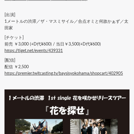
[出演]
1メートルの渋滞／ザ・マスミサイル／合点オミと何故かぁず／太
田家
[チケット]
前売 ￥3,000 (+D代¥600) / 当日￥3,500(+D代¥600)
https://tiget.net/events/439331
[配信]
配信 ￥2,500
https://premier.twitcasting.tv/baysisyokohama/shopcart/402905