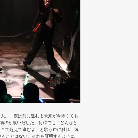
つ5人。「僕は前に進むよ未来が今怖くても
光陽稀が歌いだした。何時でも、どんなと
 全て超えて進むよ」と歌う声に触れ、気
けることはない。それを証明するように