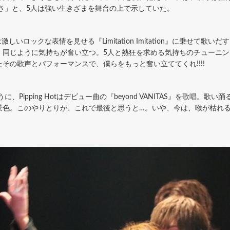
さ」と、5人は強い生きざまを舞台の上で示していた。
いロックな表情を見せる『Limitation Imitation』に乗せて歌
、同じように気持ちが奮い立つ。5人と熱狂を求める気持ちのチューニ
その歌声とパフォーマンスで、僕らをもっと奮い立ててくれ!!!!
ipping Hotはデビュー曲の『beyond VANITAS』を歌唱。
景色。このやりとりが、これで最後と思うと…。いや、今は、喉が枯れ