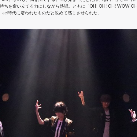
ちを奮い立てる力にしながら熱唱。ともに「OH! OH! OH! WOW 
な姿は、ael時代に培われたものだと改めて感じさせられた。