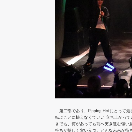
第二部であり、Pipping Hotにと
転ぶことに怯えなくていい 立ち上がって
きでも、何があっても前へ突き進む強い
持ちが嬉しく奮い立つ。どんな未来が待