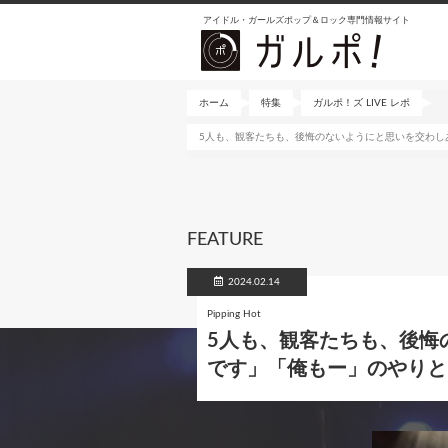
メ
アイドル・ガールズポップ＆ロック専門情報サイト
イ
ン
コ
ン
ホーム
特集
ガルポ！ズ LIVE レポ
テ
5人も、観客たちも、後悔のないようにと思いを交わしあってい
ン
ツ
に
移
動
FEATURE
2024.02.14
Pipping Hot
5人も、観客たちも、後悔
です」「俺もー」のやりとりも忘れ