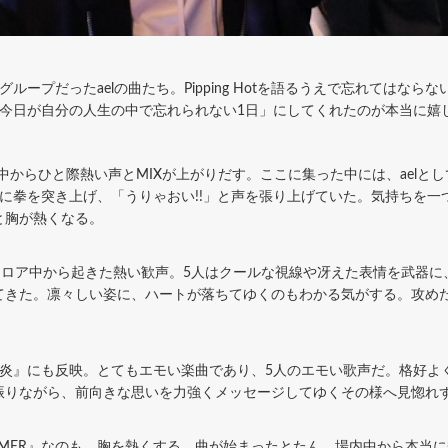
ープだったaelの曲たち。Pipping Hotを語るうえで忘れてはな
「今日が自分の人生の中で忘れられない1日」にしてくれたのが本当に嬉
ん、場内中からひと際熱い声とMIXが上がりだす。ここに集った中には、ae
に拳を突き上げ、「うりゃおい!!」と声を張り上げていた。気持ちを一
と胸が熱くなる。
フロア中から起きた熱い歓声。5人はクールな視線や冴えた表情を武器
てきた。凛々しい姿に、ハートが落ちてゆくのもわかる気がする。攻め
炎』にも反映。とてもエモい楽曲であり、5人のエモい歌声だ。格好よ
振りながら、前向きな思いを力強くメッセージしてゆくその様へ見惚れ
EAMER』なのも、胸を熱くする。曲が始まったとたん、場内中から本当に