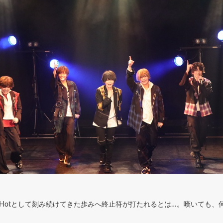
g Hotとして刻み続けてきた歩みへ終止符が打たれるとは…。嘆いても