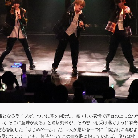
って最後となるライブが、ついに幕を開けた。凛々しい表情で舞台の上に立
いく そこに意味がある」と逢坂朔玖が、その想いを受け継ぐように有
意志を記した『はじめの一歩』だ。5人が思いを一つに「僕は前に進むよ
ち受けていようとも、何時だってこの曲を胸に抱えていれば、僕らは挫