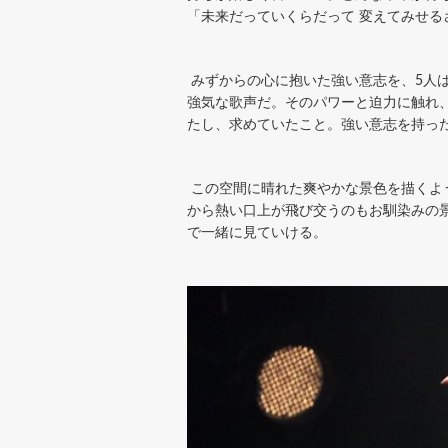
「未来だっていくらだって 変えてみせる
みずからの心に抱いた強い意志を、5人は激し
強気な歌声だ。そのパワーと迫力に触れ
たし、求めていたこと。強い意志を持った
この空間に晴れた爽やかな景色を描くように、P
から熱い口上が飛び交うのもお馴染みの
で一緒に見ていける。