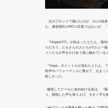
次のブロックで届けたのが、5人の前身グル
た。逢坂朔玖のMCの言葉ではないが、
『Hopper!!!!!』が始まったとた
らだろう。たちさんの人たちが5人と一緒
ァンたちが声をかけあう様に触れている
『Hope』のイントロが流れたとたん、
歌声やパフォーマンスに乗せて、せまっ
眩しかった。
徹底してクールに攻め続ける姿は、『陽
う。熱情した声を張り上げ、大きく手を
aelブロックの最後を飾った曲が『DR