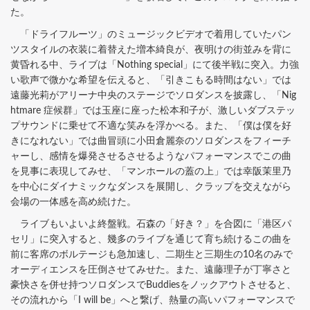
た。
「ドライフルーツ」のミュージックビデオで着用していたパン
ツスタイルの衣装に着替えた増本綺良が、夜明けの街並みを背に
黄昏れる中、ライブは「Nothing special」にて後半戦に突入。力強
い歌声で微かな希望を伝えると、「引きこもる時間はない」では
遠藤光莉がアリーナ中央のステージでソロダンスを披露し、「Nig
htmare 症候群」では玉座に座った松本和子が、激しいダブステッ
プサウンドに乗せて不適な笑みを浮かべる。また、「僕は僕を好
きになれない」では曲冒頭に小田倉麗奈のソロダンスをフィーチ
ャーし、感情を爆発させるさせるようなパフォーマンスでこの曲
を見事に表現してみせ、「マンホールの蓋の上」では幸阪茉里乃
を中心にダイナミックなダンスを展開し、クラップを交えながら
会場の一体感を高め続けた。
ライブもいよいよ終盤戦。石森の「好き？」を合図に「港区パ
セリ」に突入すると、幾多のライブを通じて育ち続けるこの曲を
前に客席のボルテージも急加速し、二期生と三期生の10名のみで
オーディエンスを圧倒させてみせた。また、遠藤理子が丁寧さと
豪快さを併せ持つソロダンスでBuddiesをノックアウトさせると、
その流れから「I will be」へと繋げ、熱量の高いパフォーマンスで