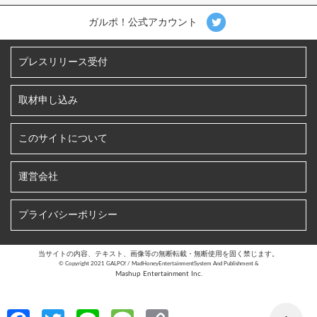
ガルポ！公式アカウント
プレスリリース受付
取材申し込み
このサイトについて
運営会社
プライバシーポリシー
当サイトの内容、テキスト、画像等の無断転載・無断使用を固く禁じます。
©︎ Copyright 2021 GALPO! / MadHoneyEntertainmentSystem And Publishment &
Mashup Entertainment Inc.