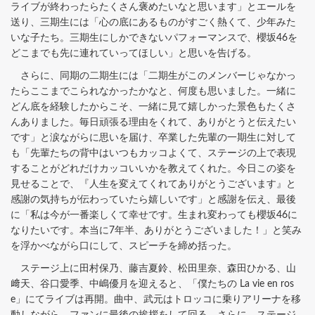
ライブが終わったらたくさん褒めたいなと思います」とエールを
送り、三期生には「心の底にあるものがすごく熱くて、少年みた
いな子たち。三期生にしかできないパフォーマンスで、櫻坂46を
どこまでも先に連れていってほしい」と思いを告げる。
さらに、同期の二期生には「二期生がこのメンバーじゃなかっ
たらここまでこられなかったかなと、何度も思いました。一緒に
どん底を経験したからこそ、一緒に見て嬉しかった景色もたくさ
んありました。毎日頑張る理由をくれて、ありがとうと伝えたい
です」と涙ながらに思いを届け、卒業した先輩の一期生に対して
も「先輩たちの背中はいつもカッコよくて、ステージの上で表現
することがどれだけカッコいいかを教えてくれた。今日この姿を
見せることで、『人生を変えてくれてありがとうございます』と
感謝の気持ちが伝わっていたら嬉しいです」と感謝を伝え、最後
に「私は今が一番楽しくて幸せです。生まれ変わっても櫻坂46に
なりたいです。本当に7年半、ありがとうございました！」と笑み
を浮かべながら口にして、スピーチを締め括った。
ステージ上に田村保乃、藤吉夏鈴、松田里奈、森田ひかる、山
﨑天、谷口愛季、中嶋優月を迎えると、「僕たちの La vie en ros
e」にてライブは再開。曲中、武元はトロッコに乗りアリーナを移
動しながら、ファンに最後の挨拶をして回る。さらに、ステージ