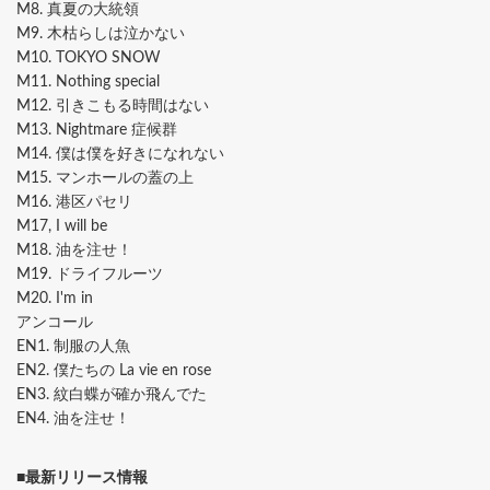
M8. 真夏の大統領
M9. 木枯らしは泣かない
M10. TOKYO SNOW
M11. Nothing special
M12. 引きこもる時間はない
M13. Nightmare 症候群
M14. 僕は僕を好きになれない
M15. マンホールの蓋の上
M16. 港区パセリ
M17, I will be
M18. 油を注せ！
M19. ドライフルーツ
M20. I'm in
アンコール
EN1. 制服の人魚
EN2. 僕たちの La vie en rose
EN3. 紋白蝶が確か飛んでた
EN4. 油を注せ！
■最新リリース情報