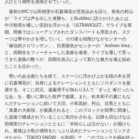
人ひとり個性を発揮させていった。
最初のMCで山田桃実や石森璃花が意気込みを語り、座長の村山
が「ライブは声を出した者勝ち」とBuddiesに語りかけたあとは、
中川智尋が優しい笑顔を浮かべる「ULTRAVIOLET」でライブを再
開。間奏ではショーアップされたダンスパートも用意され、ステ
ージは華やかさを増していく。その後も稲熊ひながセンターの
「確信的クロワッサン」、目黒陽色がセンターの「Anthem time」
と、四期生をフィーチャーした楽曲を連発。ライブを通して育っ
てきた楽曲の数々が、四期生加入によって新たな魅力を備え始め
たことも伝わった。
勢いのある曲たちを経て、ステージに浮かび上がる桜の木を背
に石森璃花が、自身によるナレーションとともにソロダンスを披
露する。そこに武元、遠藤理子が加わり3人で「ずっと 春だったら
なあ」を、憂いに満ちた歌声で披露。また、松本和子の夏にちな
んだナレーションに続いて大沼、小島凪紗、村山、目黒とともに
「真夏の大統領」が披露されると、このブロックが四季に関連し
た楽曲で構成されていることに気付かされる。以降も切なげな山
田桃実のナレーションとともに「木枯らしは泣かない」が届けら
れ、最後は小島が感情をたっぷり込めたナレーションとリンクさ
せながら「TOKYO SNOW」を歌唱して、このブロックを締め括っ