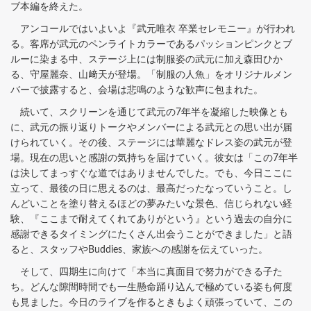
ブ本編を終えた。
アンコールではいよいよ『武元唯衣 卒業セレモニー』が行われ
る。客席が武元のペンライトカラーであるパッションピンクとブ
ルーに染まる中、ステージ上には制服姿の武元に加え森田ひか
る、守屋麗奈、山﨑天が登場。「制服の人魚」をオリジナルメン
バーで披露すると、会場は悲鳴のような歓声に包まれた。
続いて、スクリーンを通じて武元の7年半を凝縮した映像とも
に、武元の振り返りトークやメンバーによる武元との思い出が届
けられていく。その後、ステージには華麗なドレス姿の武元が登
場。現在の思いと感謝の気持ちを届けていく。彼女は「この7年半
は決してまっすぐな道ではありませんでした。でも、今日ここに
立って、最後の日に思えるのは、最高だったなっていうこと。し
んどいことを塗り替えるほどの夢みたいな景色、信じられない経
験、『ここまで耐えてくれてありがという』という過去の自分に
感謝できるタイミングにたくさん出会うことができました」と語
ると、スタッフやBuddies、家族への感謝を伝えていった。
そして、四期生に向けて「本当に真面目で努力ができる子た
ち。どんな隙間時間でも一生懸命踊り込んで極めている姿も何度
も見ました。今日のライブを作るときもよく頑張っていて、この