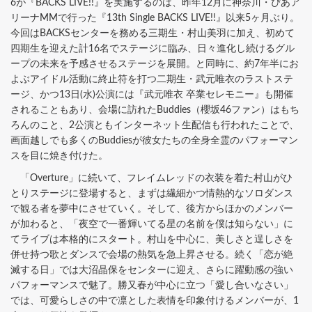
6が『BACKS LIVE!!』を実施するのは、昨年12月に神奈川・ぴあア
リーナMMで行った『13th Single BACKS LIVE!!』以来5ヶ月ぶり。
今回はBACKSセンターを務める三期生・村山美羽に加え、初めて
四期生を迎えた計16名でステージに臨み、日々進化し続けるグル
ープの未来を予感させるステージを展開。と同時に、約7年半にお
よぶアイドル活動に終止符を打つ二期生・武元唯衣のラストステ
ージ、かつ13日(水)公演には『武元唯衣 卒業セレモニー』も開催
されることもあり、会場に訪れたBuddies（櫻坂46ファン）はもち
ろんのこと、2公演ともインターネット生配信も行われたことで、
画面越しでも多くのBuddiesが彼女たちの全身全霊のパフォーマン
スを目に焼き付けた。
「Overture」に続いて、フレイムレッドの衣装を着た村山がひ
とりステージに登場すると、まずは繊細かつ情熱的なソロダンス
で観る者を夢中にさせていく。そして、後方からほかのメンバー
が加わると、「夜空で一番輝いてる星の名前を僕は知らない」に
てライブは本格的にスタート。村山を中心に、美しさと逞しさを
併せ持つ歌とダンスで会場の熱気を急上昇させる。続く「恋が絶
滅する日」では大沼晶保をセンターに迎え、さらに躍動感の強い
パフォーマンスで魅了。勝又春が中心に立つ「愛し合いなさい」
では、可愛らしさの中で凛とした表情を印象付けるメンバーが、1