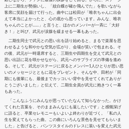
上に二期生が勢揃いし、「紋白蝶が確か飛んでた」を歌いながら
客席に笑顔を届けて行った。曲中には松田が「唯衣ちゃんに出会
えて本当によかったと、心の底から思っています。みんな、唯衣
ちゃんのことが……」と言うと、ほかのメンバーが一斉に「大好
き！」と叫び、武元が涙腺を緩ませる一幕もあった。
二期生同士で武元との思い出を語り始めると、まるで楽屋を思
わせるような和やかな空気が広がり、会場が笑いで包まれる。そ
の後、武元が一時退席すると、三期生や四期生を交えて武元との
思い出話に花を咲かせながら、武元へのサプライズの準備を進め
る。そして、武元がステージに戻るとメンバー1人ひとりが思い思
いのメッセージとともに花をプレゼント。そんな中、田村が「同
期にも後輩にも、最後までカッコいい背中を見せてくれてありが
とうございました」と伝えて、二期生全員が武元に抱きつく一幕
もあった。
「こんなふうにみんなが思っていたなんて知らなかった。かけ
てくれた言葉を、そのままみんなにも返したいです」と感慨深げ
に語ると、卒業セレモニーもいよいよ終わりが近づく。「私の人
生を変えてもらった曲。この曲にいろんな景色を見せてもらいま
した」と告げると、パンツスタイルのドレスに装いを変えた武元