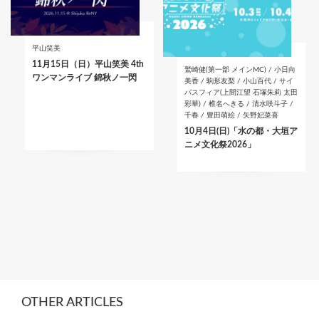
平山笑美
11月15日（日）平山笑美 4th
鷲崎健(第一部 メインMC) / 小日向
ワンマンライブ 錦秋ノ一閃
美香 / 駒形友梨 / 小山百代 / サイ
バスフィア(上間江望 石塚朱莉 太田
彩華) / 椎名へきる / 清水咲斗子 /
千春 / 豊田萌絵 / 矢野妃菜喜
10月4日(日)「水の都・大垣ア
ニメ文化祭2026」
OTHER ARTICLES