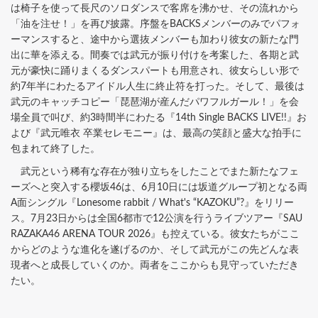
は椅子を使って長尺のソロダンスで客席を沸かせ、その流れから
「油を注せ！」を再び披露。序盤をBACKSメンバーのみでパフォ
ーマンスすると、途中から選抜メンバーも加わり彼女の新たな門
出に華を添える。間奏では武元が振り付けを考案した、各期と武
元が豪快に踊りまくるダンスパートも用意され、彼女らしい形で
約7年半にわたるアイドル人生に終止符を打った。そして、最後は
武元のキャッチコピー「琵琶湖が産んだパワフルガール！」を会
場全員で叫び、約3時間半にわたる『14th Single BACKS LIVE!!』お
よび『武元唯衣 卒業セレモニー』は、最高の笑顔と盛大な拍手に
包まれて終了した。
武元という稀有な存在が独り立ちをしたことでまた新たなフェ
ーズへと突入する櫻坂46は、6月10日には坂道グループ初となる両
A面シングル『Lonesome rabbit / What's “KAZOKU”?』をリリー
ス。7月23日からは全国6都市で12公演を行うライブツアー『SAU
RAZAKA46 ARENA TOUR 2026』も控えている。彼女たちがここ
からどのような進化を遂げるのか、そして武元がこの先どんな表
現者へと成長していくのか。両者をここからも見守っていただき
たい。