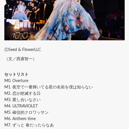
ⒸSeed & FlowerLLC
（文／西廣智一）
セットリスト
M0. Overture
M1. 夜空で一番輝いてる星の名前を僕は知らない
M2. 恋が絶滅する日
M3. 愛し合いなさい
M4. ULTRAVIOLET
M5. 確信的クロワッサン
M6. Anthem time
M7. ずっと 春だったらなあ