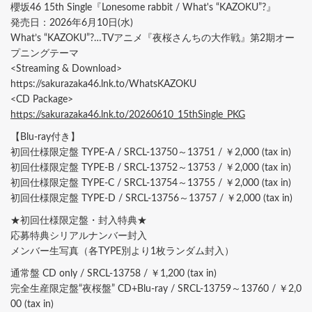
櫻坂46 15th Single『Lonesome rabbit / What's “KAZOKU”?』
発売日：2026年6月10日(水)
What’s “KAZOKU”?…TVアニメ『夜桜さんちの大作戦』第2期オー
プニングテーマ
<Streaming & Download>
https://sakurazaka46.lnk.to/WhatsKAZOKU
<CD Package>
https://sakurazaka46.lnk.to/20260610_15thSingle_PKG
【Blu-ray付き】
初回仕様限定盤 TYPE-A / SRCL-13750～13751 / ￥2,000 (tax in)
初回仕様限定盤 TYPE-B / SRCL-13752～13753 / ￥2,000 (tax in)
初回仕様限定盤 TYPE-C / SRCL-13754～13755 / ￥2,000 (tax in)
初回仕様限定盤 TYPE-D / SRCL-13756～13757 / ￥2,000 (tax in)
★初回仕様限定盤・封入特典★
応募特典シリアルナンバー封入
メンバー生写真（各TYPE別より1枚ランダム封入）
通常盤 CD only / SRCL-13758 / ￥1,200 (tax in)
完全生産限定盤“夜桜盤” CD+Blu-ray / SRCL-13759～13760 / ￥2,0
00 (tax in)