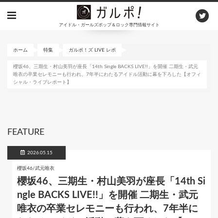
メ
イ
アイドル・ガールズポップ＆ロック専門情報サイト
ン
コ
ン
ホーム
特集
ガルポ！ズ LIVE レポ
テ
櫻坂46、三期生・村山美羽が座長「14th Single BACKS LIVE!!」を開催 二期生・武元
ン
唯衣の卒業セレモニーも行われ、7年半にわたるアイドル活動に幕を下ろした【オフィ
ツ
シャル・ライブレポート】
に
移
動
FEATURE
2026.05.15
櫻坂46/武元唯衣
櫻坂46、三期生・村山美羽が座長「14th Si
ngle BACKS LIVE!!」を開催 二期生・武元
唯衣の卒業セレモニーも行われ、7年半に