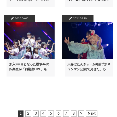
2026.06.05
2026.05.30
加入2年目となった櫻坂46の
天界ばたんきゅーが始音式(1st
四期生が「四期生LIVE」を…
ワンマン公演)で見せた、心…
ペ
カ
1
ペ
2
ペ
3
ペ
4
ペ
5
ペ
6
ペ
7
ペ
8
ペ
9
次
Next