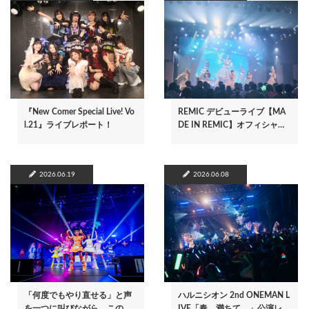
『New Comer Special Live! Vo
REMIC デビューライブ【MA
l.21』ライブレポート！
DE IN REMIC】オフィシャ…
2026.06.19
2026.06.08
「何度でもやり直せる」と声
ハルニシオン 2nd ONEMAN L
を一つに叫びながら、この…
IVE「春、満ちて。」公演レ…