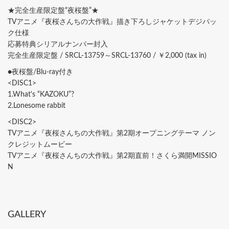
★完全生産限定盤“夜桜盤”★
TVアニメ『夜桜さんちの大作戦』描き下ろしジャケットデジパッ
ク仕様
応募特典シリアルナンバー封入
完全生産限定盤 / SRCL-13759～SRCL-13760 / ￥2,000 (tax in)
●夜桜盤/Blu-ray付き
<DISC1>
1.What's “KAZOKU”?
2.Lonesome rabbit
<DISC2>
TVアニメ『夜桜さんちの大作戦』第2期オープニングテーマ ノン
クレジットムービー
TVアニメ『夜桜さんちの大作戦』第2期直前！さくら満開MISSIO
N
GALLERY