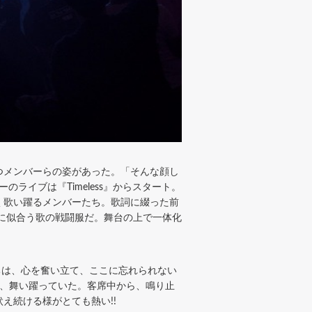
つメンバーらの姿があった。「そんな顔し
ライブは『Timeless』からスタート。
く歌い躍るメンバーたち。歌詞に綴った前
に似合う歌の戦闘服だ。舞台の上で一体化
ちは、心を奮い立て、ここに忘れられない
い、舞い躍っていた。客席中から、鳴り止
え続ける様がとても熱い!!