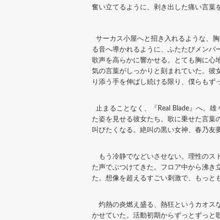
奮い立てるように、剥き出した痛い言葉
サーカス小屋へと招き入れるような、胸
る音へ導かれるように、ふたたびメンバー
歌声を高らかに響かせる。とても胸に心
気の言葉がしっかりと刻まれていた。彼女
り添う手を伸ばし続ける限り、僕らもず
止まることなく、『Real Blade』
た姿を見せる彼女たち。歌に乗せた言葉
叫びたくなる。絶叫の黒い女神、春乃友
もう冷静でなどいさせない。理性のストッ
た声でぶつけてきた。フロア中から沸き立
た。想像を超えるすごい刺激で、もっと
灼熱の炎燃え盛る、熱狂というカオスな空
かせていた。活動初期からずっとずっと