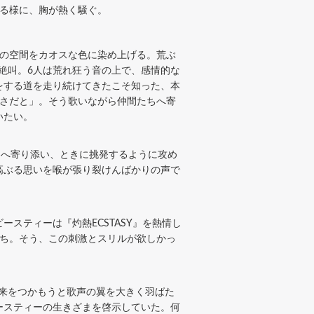
なる様に、胸が熱く騒ぐ。
の空間をカオスな色に染め上げる。荒ぶ
つ絶叫。6人は荒れ狂う音の上で、感情的な
をする道を走り続けてきたこそ知った、本
強さだと」。そう歌いながら仲間たちへ寄
いたい。
たちへ寄り添い、ときに挑発するように攻め
高ぶる思いを喉が張り裂けんばかりの声で
ティーは『灼熱ECSTASY』を熱情し
たち。そう、この刺激とスリルが欲しかっ
未来をつかもうと歌声の翼を大きく羽ばた
ースティーの生きざまを啓示していた。何