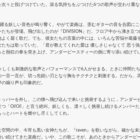
を次々と投げつけていた。滾る気持ちをぶつけた6つの歌声が交わり重
躍る妖しい音色が鳴り響く。やがて楽曲は、歪むギターの音を合図にこ
たちが登場。飛び出したのが『DIVISION』だ。フロア中から沸き立
地よく届く歌だ。でも、彼女たちの言葉の中には、いろんな苦悩や葛藤
たちは歌っていた、「君が教えてくれた愛は 優しさじゃなくて 思う
っと熱狂の拳を突き上げ、アンダービースティーの側に寄り添い続けて
へ。雄々しくも刺激的な歌声とパフォーマンスで6人がせまる。ときに仲間
の一言一言が、切っ先鋭い刃となり胸をチクチクと刺激する。だから、
夢の煽り声も印象的だ。
パーを外し、この懐へ飛び込んで来いと挑発するように，アンダービース
つ「Oi!Oi!」と言う絶叫。妖しくも、凛々しく挑発し続けるメンバー
もっとハートを燃やし尽くしてくれ。
間の中、今宵も黒い女神たちが、『raven』を歌いながら、確かな
歌い続けてきた楽曲だ。いや、この歌こそが、あのときからアンダービ