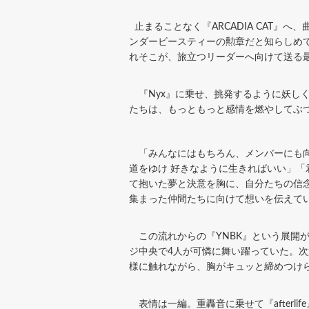
止まることなく『ARCADIA CAT
ンダービースティーの勲章だと知らしめ
れそこが、旅立つリーダーへ向けて送る
『Nyx』に乗せ、挑発するように妖し
たちは、もっともっと感情を燃やしてぶ
「みんなにはもちろん、メンバーにも向
道をゆけ 好きなように生きればいい」「
て抱いた夢と決意を胸に、自分たちの信
集まった仲間たちに向けて想いを伝えて
この流れからの『YNBK』という展開
ジ中央で4人が可憐に舞い躍っていた。
様に触れながら、胸がキュッと締めつけ
表情は一編。重轟音に乗せて『afterl