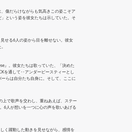
ちは、傷だらけながらも気高きこの姿こそア
だ」という姿を彼女たちは示していた。そ
見せる6人の姿から目を離せない。彼女
た。
hese』。彼女たちは歌っていた、「決めた
CKを通して‥アンダービースティーとし
バーらは自分たち自身に。そして、ここに
の上で歌声を交わし、重ねあえば、ステー
。6人が想いを一つに心の声を歌いあげる
に激しく躍動した動きを見せながら、感情を