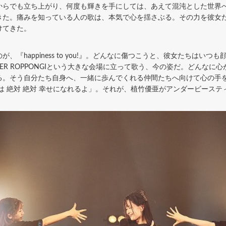
からでも立ち上がり、何度も輝きを手にしては、あえて混沌とした世界
きた。痛みを知っている人の歌は、本気で心を揺さぶる。その力を彼女
けてきた。
『happiness to you!』。どんなに傷つこうと、彼女たちはい
ATER ROPPONGIという大きな会場に立って歌う、今の姿だ。どんな
る。そう自分たち自身へ、一緒に歩んでくれる仲間たちへ向けて心の手
は 絶対 絶対 幸せになれるよ」。それが、植竹優亜がアンダービース