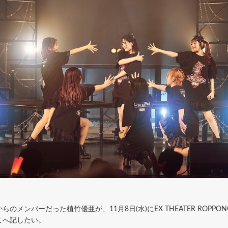
ンバーだった植竹優亜が、11月8日(水)にEX THEATER ROPPONGI
こへ記したい。