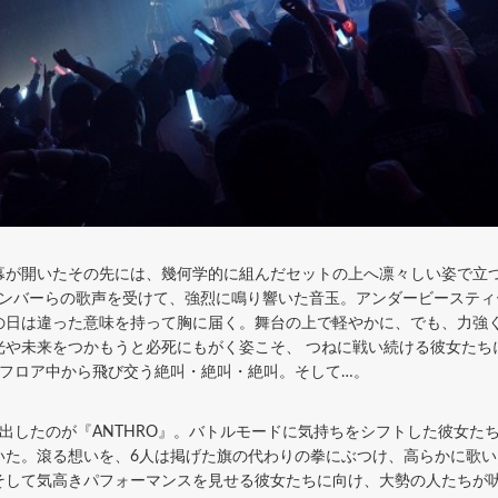
が開いたその先には、幾何学的に組んだセットの上へ凛々しい姿で立
メンバーらの歌声を受けて、強烈に鳴り響いた音玉。アンダービースティーの
の日は違った意味を持って胸に届く。舞台の上で軽やかに、でも、力強
光や未来をつかもうと必死にもがく姿こそ、 つねに戦い続ける彼女たち
、フロア中から飛び交う絶叫・絶叫・絶叫。そして…。
出したのが『ANTHRO』。バトルモードに気持ちをシフトした彼女た
いた。滾る想いを、6人は掲げた旗の代わりの拳にぶつけ、高らかに歌
して気高きパフォーマンスを見せる彼女たちに向け、大勢の人たちが吠