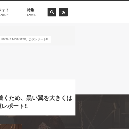
フォト
特集
GALLERY
FEATURE
E MONSTER」公演レポート!!
着くため、黒い翼を大きくは
レポート!!