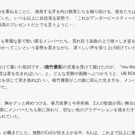
』へ、曲を重ねるごとに、挑発する牙を向け観客たちを煽り続ける。彼女た
ていた。いつも以上に自信漲る姿勢で、「これがアンダービースティー
最高のプレゼントだとでも言うように‥。
くも華麗な姿で歌い躍るメンバーたち。荒れ狂う楽曲の上で雄々しき姿を
つかってこいという姿勢を貫きながら、凛々しい声を張り上げ続けてい
けて書いた歌詞です」(
植竹優亜
)の言葉を受けて届けたのが、『mu-t
君は君を生きればいい」と。どんな苦難や困難へぶつかろうと、UB RO
念を信じて突き進めばいい。植竹優亜がこの曲に刻んだ生き方を、メン
いた。
が、胸をグッと締めつける。春乃友夢と今井莉南、2人の歌姫が高い舞台
次第にメンバーたちも歌に加わり、切ない色のグラデーションを描きだす
られていた。
ife』が轟きだした。無数のCo2が吹き上がる中、6人は、これまで以上