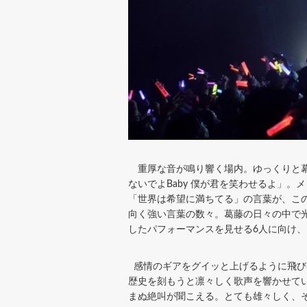
重厚な音が鳴り響く場内。ゆっくりと幕
ないでよBaby 僕が君を笑わせるよ」。
「世界は希望に満ちてる」の言葉が、こ
向く強い言葉の数々。葛藤の日々の中で
したパフォーマンスを見せる6人に向け
感情のギアをグイッと上げるように飛び
歴史を刻もうと凛々しく歌声を響かせて
まぬ絶叫が聞こえる。とても雄々しく、そ