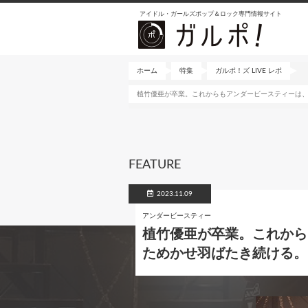
メ
アイドル・ガールズポップ＆ロック専門情報サイト
イ
ン
コ
ン
ホーム
特集
ガルポ！ズ LIVE レポ
テ
植竹優亜が卒業。これからもアンダービースティーは、目
ン
ツ
に
移
動
FEATURE
2023.11.09
アンダービースティー
植竹優亜が卒業。これから
ためかせ羽ばたき続ける。アン