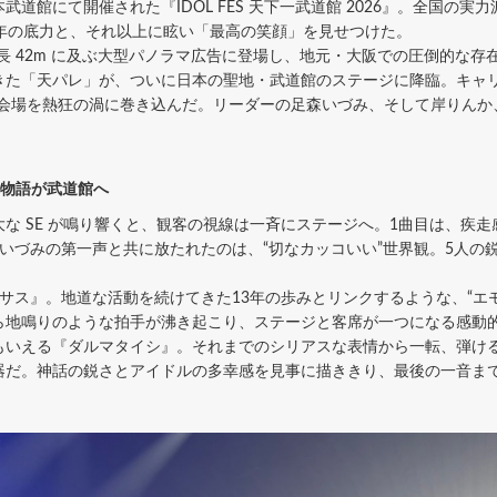
本武道館にて開催された『IDOL FES 天下一武道館 2026』。全国
3年の底力と、それ以上に眩い「最高の笑顔」を見せつけた。
全長 42m に及ぶ大型パノラマ広告に登場し、地元・大阪での圧倒的な
きた「天パレ」が、ついに日本の聖地・武道館のステージに降臨。キャ
1人の会場を熱狂の渦に巻き込んだ。リーダーの足森いづみ、そして岸りんか
の物語が武道館へ
な SE が鳴り響くと、観客の視線は一斉にステージへ。1曲目は、疾
森いづみの第一声と共に放たれたのは、“切なカッコいい”世界観。5人
サス』。地道な活動を続けてきた13年の歩みとリンクするような、“エ
ら地鳴りのような拍手が沸き起こり、ステージと客席が一つになる感動
もいえる『ダルマタイシ』。それまでのシリアスな表情から一転、弾ける
器だ。神話の鋭さとアイドルの多幸感を見事に描ききり、最後の一音ま