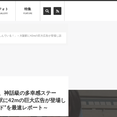
フォト
特集
GALLERY
FEATURE
んでいる！」～大阪駅に42mの巨大広告が登場し話
、神話級の多幸感ステー
に42mの巨大広告が登場し
ンド”を最速レポート～