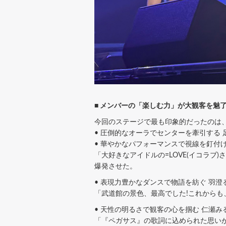
■ メンバーの「楽しむ力」が大観客を魅
今回のステージで最も印象的だったのは
• 圧倒的なオーラでセンターを牽引する 
• 華やかなパフォーマンスで視線を釘付
「大好きなアイドルの=LOVE(イコラ
爆発させた。
• 表現力豊かなダンスで物語を紡ぐ 羽澄
「武道館の景色、最高でした!これからも
• 天性の明るさで観客の心を掴む 仁瀬み
「『ペガサス』の歌詞に込められた思い