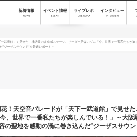
新着情報
イベント情報
ライブレポ
インタビュー
NEWS
EVENT
LIVE REPO
INTERVIEW
下一武道館」で見せた、神話級の多幸感ステージ。リーダー足森いづみ「今、世界で一番私たちが楽し
んだ“ジーザスサウンド”を最速レポート～
開花！天空音パレードが「天下一武道館」で見せた
今、世界で一番私たちが楽しんでいる！」～大阪駅
人収容の聖地を感動の渦に巻き込んだ“ジーザスサウ