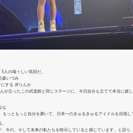
了
、5人の瑞々しい笑顔だ。
足森いづみ
けにする 岸りんか
ブ)さんが立ったこの武道館と同じステージに、今日自分も立てて本当に嬉
るな
、もっともっと自分を磨いて、日本一のきゅるきゅるアイドルを目指し
る。
が、今の、そして未来の私たちを暗示していると感じています」と語り