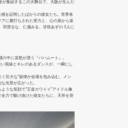
の実力派が集結するこの大舞台で、大阪が生んだ
存在感を証明したばかりの彼女たち。世界各
リアに裏打ちされた実力と、心の底から楽
、羽澄るな、仁瀬みる、甘咲あずの 5人に
走感の中に哀愁が漂う『バハムート』。
の鋭い視線とキレのあるダンスが、一瞬にし
モく壮大な”旋律が会場を包み込む。メン
的な光景が広がった。
ような笑顔で“王道カワイイ”アイドル像
で全力で駆け抜けた彼女たちに、天井を突