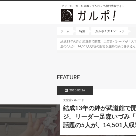
メ
アイドル・ガールズポップ＆ロック専門情報サイト
イ
ン
コ
ン
ホーム
特集
ガルポ！ズ LIVE レポ
テ
結成13年の絆が武道館で開花！天空音パレードが「天
ン
題の5人が、14,501人収容の聖地を感動の渦に巻き込
ツ
に
移
動
FEATURE
2026.02.26
天空音パレード
結成13年の絆が武道館で
ジ。リーダー足森いづみ「
話題の5人が、14,501