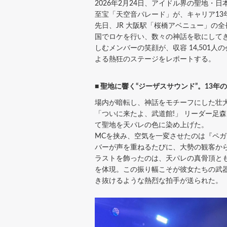
2026年2月24日、アイドル界の聖地・日
至宝「天空音パレード」が、キャリア1
先日、JR 大阪駅「桜橋アベニュー」の
国でロケを行い、数々の神話を歌にして
しむメンバーの笑顔が、収容 14,50
よる熱狂のステージをレポートする。
■ 聖地に響く“ジーザスサウンド”。13年
場内が暗転し、神話をモチーフにした壮大
「ついに来たよ、武道館!」 リーダー足
て聖地を天パレの色に染め上げた。
MCを挟み、空気を一変させたのは『ペガ
バーが声を重ねるたびに、大勢の観客か
ラストを飾ったのは、天パレの真骨頂と
を体現。この振り幅こそが彼女たちの武
き抜けるような熱烈な拍手が送られた。