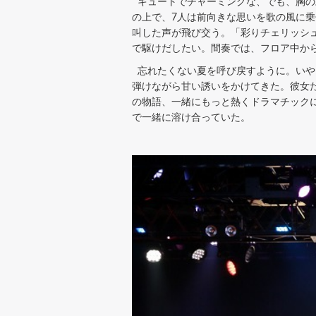
キュートでチャーミングな、でも、胸の
の上で、7人は前向きな思いを歌の風に
叫した声が飛び交う。「彩りチェリッシ
で駆けだしたい。間奏では、フロア中か
忘れたくない夏を呼び戻すように。いや
弾けながら甘い誘いをかけてきた。彼女
の物語、一緒にもっと熱くドラマチック
で一緒に溶け合っていた。