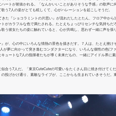
にハートが射抜かれる。「なんかいいことがありそうな予感」の歌声に
て歌う7人の姿がとても眩しくて、心がハレーションを起こしそうだ。
続けてきた『ショコラミントの片思い』が流れだしたとたん、フロア中から
ートがカラフルな色で満たされる。たとえちょっぴりセンチな気持ちだ
ら歌う彼女たちの姿に触れていると、心が共鳴し、思わず一緒に声を張
』が、心の中にいろんな情熱の景色を描きだす。７人は、たとえ挫け
人が夢に向かって突き進むコンダクターになり、いろんな個性の色(ファ
なキュートな7人の指揮者たちが導く未来だもの、一緒にアイドル界に
合う7人だ。「東京CuteCuteの可愛いをたくさん目に焼き付けてく
の投げかけ通り、素敵なライブが、ここからも生まれていきそうだ。東京C