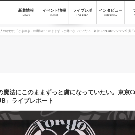
新着情報
イベント情報
ライブレポ
インタビュー
NEWS
EVENT
LIVE REPO
INTERVIEW
7人のかけた「ときめき」の魔法にこのままずっと虜になっていたい。東京CuteCuteワンマン公演「Cute is Ju
魔法にこのままずっと虜になっていたい。東京Cute
000CLUB」ライブレポート