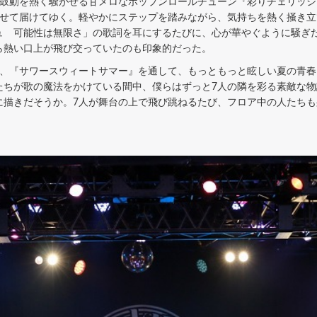
鼓動を熱く騒がせる甘メロなポップンロールチューン『彩りチェリッシ
乗せて届けてゆく。軽やかにステップを踏みながら、気持ちを熱く掻き立
ュ 可能性は無限さ」の歌詞を耳にするたびに、心が華やぐように騒ぎ
ら熱い口上が飛び交っていたのも印象的だった。
、『サワースウィートサマー』を通して、もっともっと眩しい夏の青春
たちが歌の魔法をかけている間中、僕らはずっと7人の隣を彩る素敵な
に描きだそうか。7人が舞台の上で飛び跳ねるたび、フロア中の人たち