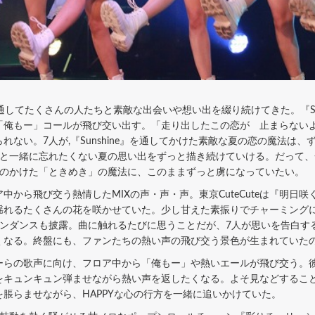
を通してたくさんの人たちと素敵な出会いや想い出を綴り続けてきた。『Sun
「俺もー」コールが飛び交い出す。「走り出したこの恋が 止まらない
ない。7人が,『Sunshine』を通してかけた素敵な夏の恋の魔法は
人と一緒に忘れたくない夏の思い出をずっと描き続けていける。だって
人のかけた「ときめき」の魔法に、このままずっと虜になっていたい。
から飛び交う熱情したMIXの声・声・声。東京CuteCuteは『明日
揺れるたくさんの花を咲かせていた。少し甘えた素振りでチャーミング
インダンスも披露。曲に触れるたびに思うことだが、7人が思いを告白す
くなる。終盤にも、ファンたちの熱い声の飛び交う景色が生まれていた
らの歌声に向け、フロア中から「俺もー」や熱いエールが飛び交う。彼
をキュンキュン弾ませながら熱い声を返したくなる。よそ見などするこ
脹らませながら、HAPPYな心の行方を一緒に追いかけていた。