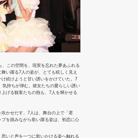
ら、この空間を、現実を忘れた夢あふれる
やかに舞い躍る7人の姿が、とても眩しく見え
かけ続けようと甘い誘いをかけていた。7
く。気持ちが弾む。彼女たちの愛らしい誘い
り上げる観客たちの熱も、7人を輝かせる
吹かせだす。7人は、舞台の上で「君
ップを踏みながら歌い躍る姿は、初恋に心
、思いと声を一つに歌いかける姿へ触れる