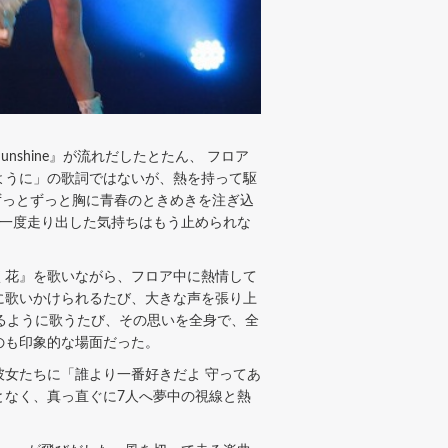
shine』が流れだしたとたん、 フロア
ように」の歌詞ではないが、熱を持って駆
、ずっとずっと胸に青春のときめきを注ぎ込
、一度走り出した気持ちはもう止められな
咲く花』を歌いながら、フロア中に熱情して
に歌いかけられるたび、大きな声を張り上
るように歌うたび、その思いを全身で、全
のも印象的な場面だった。
女たちに「誰より一番好きだよ 守ってあ
となく、真っ直ぐに7人へ夢中の視線と熱