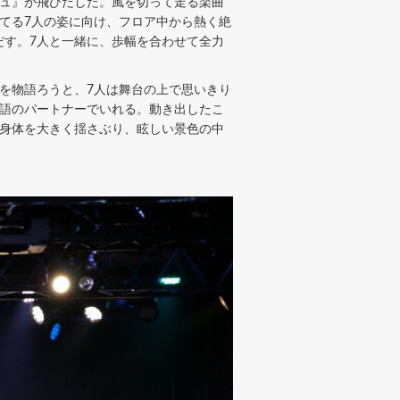
ュ』が飛びだした。風を切って走る楽曲
てる7人の姿に向け、フロア中から熱く絶
だす。7人と一緒に、歩幅を合わせて全力
を物語ろうと、7人は舞台の上で思いきり
物語のパートナーでいれる。動き出したこ
も身体を大きく揺さぶり、眩しい景色の中