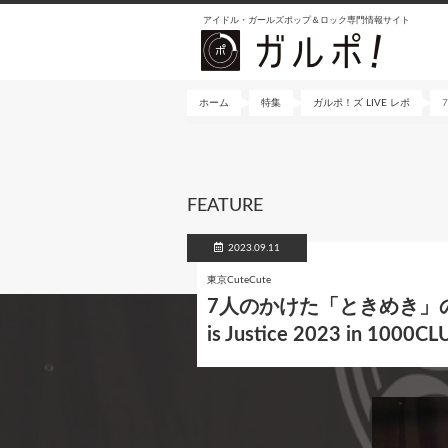
メ
アイドル・ガールズポップ＆ロック専門情報サイト
イ
ン
コ
ン
ホーム
特集
ガルポ！ズ LIVE レポ
テ
ン
ツ
に
FEATURE
移
動
2023.09.11
東京CuteCute
7人のかけた「ときめき」の
is Justice 2023 in 1