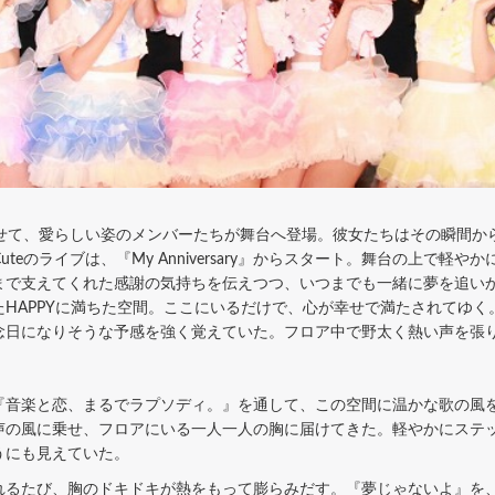
せて、愛らしい姿のメンバーたちが舞台へ登場。彼女たちはその瞬間か
uteのライブは、『My Anniversary』からスタート。舞台の上で軽
まで支えてくれた感謝の気持ちを伝えつつ、いつまでも一緒に夢を追い
HAPPYに満ちた空間。ここにいるだけで、心が幸せで満たされてゆ
念日になりそうな予感を強く覚えていた。フロア中で野太く熱い声を張
音楽と恋、まるでラプソディ。』を通して、この空間に温かな歌の風を
声の風に乗せ、フロアにいる一人一人の胸に届けてきた。軽やかにステ
うにも見えていた。
るたび、胸のドキドキが熱をもって膨らみだす。『夢じゃないよ』を