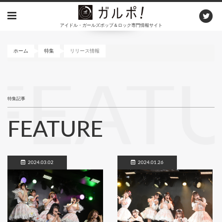
メ
イ
アイドル・ガールズポップ＆ロック専門情報サイト
ン
コ
ン
ホーム
特集
リリース情報
テ
ン
FEAT
ツ
に
特集記事
移
動
FEATURE
2024.03.02
2024.01.26