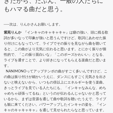
きだから、たぶん、一般の人たちに
もハマる曲だと思う。
──次は、りんかさんお願いします。
紫苑りんか
『インキャのキャキャキャ』は癖の強い、頭に残る歌
詞が多いなって印象が強いと思うんですけど。歌詞にあわせた振
り付けにもなっていて、ライブでその振りを見ながら曲を聴いて
ると、この曲がより元気に伝わると思います。とにかく振りが個
性的で、「この振り面白いな」「このポーズかわいい」となる、
ライブを通すことで、より好きになってもらえる楽曲だと思いま
す。
NANIMONOってアップテンポの曲がすごく多いんですけど。こ
の曲は振り付けが細かいうえに、ダンスにもすごく元気さを出さ
ないと映えないから、いつもの倍以上にエネルギーを使う楽曲。
きっとライブを見ている人たちにも、「インキャなみんな、めち
ゃめちゃ頑張ってるね」というのが伝わるんじゃないかと思って
いるから、まずは音源を通して曲や歌詞を聴いたうえで、ライブ
も観に来てください。パワーアップしたインキャの姿を、『イン
キャのキャキャキャ』を通して見せられたらなと思っています。