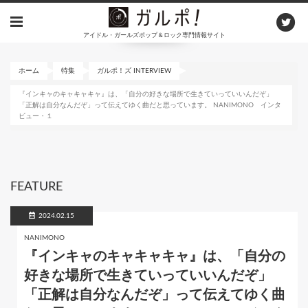
メ
イ
アイドル・ガールズポップ＆ロック専門情報サイト
ン
コ
ン
ホーム
特集
ガルポ！ズ INTERVIEW
テ
『インキャのキャキャキャ』は、「自分の好きな場所で生きていっていいんだぞ」
ン
「正解は自分なんだぞ」って伝えてゆく曲だと思っています。 NANIMONO インタ
ツ
ビュー・１
に
移
動
FEATURE
2024.02.15
NANIMONO
『インキャのキャキャキャ』は、「自分の
好きな場所で生きていっていいんだぞ」
「正解は自分なんだぞ」って伝えてゆく曲