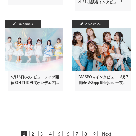
ol.21 出演者インタビュー‼
2026.06.05
2026.05.23
6月16日(火)デビューライブ開
PASSPO☆インタビュー!! 8月7
催 ON THE AIR(オンザエア)…
日(金)＠Zepp Shinjuku 一夜…
ペ
カ
1
ペ
2
ペ
3
ペ
4
ペ
5
ペ
6
ペ
7
ペ
8
ペ
9
次
Next