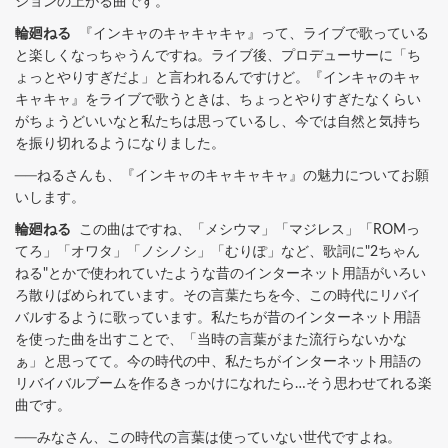
ションの上がる曲です。
輪廻ねる
『インキャのキャキャキャ』って、ライブで歌っている
と楽しくなっちゃうんですね。ライブ後、プロデューサーに「ち
ょっとやりすぎだよ」と言われるんですけど。『インキャのキャ
キャキャ』をライブで歌うときは、ちょっとやりすぎたなくらい
がちょうどいいなと私たちは思っているし、今では自然と気持ち
を振り切れるようになりました。
──ねるさんも、『インキャのキャキャキャ』の魅力についてお願
いします。
輪廻ねる
この曲はですね、「メシウマ」「マジレス」「ROMっ
てろ」「オワタ」「ノシノシ」「むりぽ」など、歌詞に"2ちゃん
ねる"とかで使われていたような昔のインターネット用語がいろい
ろ散りばめられています。その言葉たちを今、この時代にリバイ
バルするように歌っています。私たちが昔のインターネット用語
を使った曲を出すことで、「当時の言葉がまた流行らないかな
ぁ」と思ってて。今の時代の中、私たちがインターネット用語の
リバイバルブームを作るきっかけになれたら…そう思わせてれる楽
曲です。
──みなさん、この時代の言葉は使っていない世代ですよね。