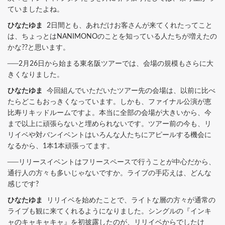
ていましたよね。
ひなたゆま
2日間とも、あれだけお客さんが来てくれたってこと
は、ちょっとはNANIMONOのことを知っている人たちが増えたの
かな??と思います。
──2月26日から始まる東名阪ツアーでは、会場の規模もさらに大
きくなりました。
ひなたゆま
今回組んでいただいたツアー先の会場は、以前に比べ
たらどこもおっきくなっています。しかも、ファイナル公演が恵
比寿リキッドルームですよ。本当に全部の会場が大きいから、今
まで以上に頑張らないと埋められないです。ツアー前の今も、リ
リイベや対バンイベントはいろんな人たちにアピールする機会に
なるから、1本1本頑張ってます。
──リリースイベントはフリースペースで行うことが中心だから、
通行人の方々も多いじゃないですか。ライブの手応えは、どんな
感じです?
ひなたゆま
リリイベを始めたことで、ライトな層の方々が通常の
ライブも観に来てくれるようになりました。シングルの『インキ
ャのキャキャキャ』を初披露したのが、リリイベからでしたけ