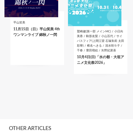
平山笑美
11月15日（日）平山笑美 4th
鷲崎健(第一部 メインMC) / 小日向
ワンマンライブ 錦秋ノ一閃
美香 / 駒形友梨 / 小山百代 / サイ
バスフィア(上間江望 石塚朱莉 太田
彩華) / 椎名へきる / 清水咲斗子 /
千春 / 豊田萌絵 / 矢野妃菜喜
10月4日(日)「水の都・大垣ア
ニメ文化祭2026」
OTHER ARTICLES