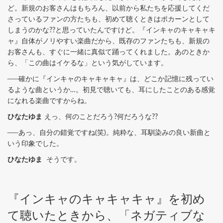
ど。新規のお客さんはもちろん、以前から私たちを応援してくだ
さっているファンの方たちも、初めて聴くときはポカーンとして
しまうのかな??と思っていたんですけど。『インキャのキャキャキ
ャ』自体がノリやすい楽曲だから、既存のファンたちも、新規の
お客さんも、すぐに一緒に真似て踊ってくれました。あのときか
ら、「この曲はイケるな」という気がしています。
──確かに『インキャのキャキャキャ』は、どこか記憶に残ってい
るような曲というか…。初見で聴いても、耳にしたことのある感覚
になれる楽曲ですからね。
ひなたゆま
えっ、何のことだろう?何だろうな??
──あっ、自分の錯覚ですね(笑)。純粋な、耳馴染みの良い新曲と
いう印象でした。
ひなたゆま
そうです。
『インキャのキャキャキャ』を初め
て聴いたときから、「ネガティブな