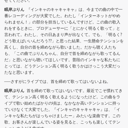
せてください。
眠岸ぷりん
『インキャのキャキャキャ』は、今までの曲の中で一
番レコーディングが大変でした。わたし「インターネットがやめ
られません！」の部分を担当しているんですけど。この曲の歌入
れをするときに、プロデューサーに「とにかく明るく歌って」と
言われて。わたし、その日あまり声が出なくて。でも、「明るく?
どう歌えばいいんだろう??」と思った結果、一生懸命テンションを
高くし、自分の首を締めながら歌いました。だから聴く人たち
も、「この曲でぷりんちゃん、自分で首を締めながら歌ってるん
だ」と思いながら聴いてほしいです。普段のインキャな私たちに
とっては、どうテンション高く明るく歌うかはけっこう大変だっ
たなと思います。
──さすがにライブでは、首を締めて歌ってはいないよね。
眠岸ぷりん
首を締めて歌ってはいないです。最近でこそ慣れてき
て、テンション高く明るく歌えるようになったけど。この曲をラ
イブで歌い始めたばかりの頃は、なかなか高いテンションに持っ
ていけなくて大変でした。『インキャのキャキャキャ』は、「イ
ンキャな私たちがはっちゃけましたー」みたいな楽曲です。この
歌、お客さんが楽しんでいる姿を見ると、こっちも楽しくてテン