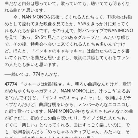
曲だなと自分は思っていて。歌っていても、聴いてても明るくな
れる曲だと思います。
今，NANIMONOを応援してくれる人たちって、TikTokのお勧
めとして流れてきた映像を見てとか、SNSをきっかけに知ってく
れる人たちが多いです。そのうえで、対バンライブでNANIMONO
を見て「あっ、SNSで見たことのあるグループだ」みたいな感じ
で、その後、特典会へ会いに来てくれる人たちも多いんですけ
ど。ほんと、『インキャのキャキャキャ』は自分たちのことを書
いてくれている曲だと思いますし、歌詞に共感してくれるファン
の人たちも多いと思います。
──続いては、774さんかな。
47774
『ジャージは戦闘服★』も、明るい曲調なんだけど、歌詞
がめちゃくちゃネガティブ。NANIMONOには、けっこう"あるあ
る"なんですけど。『インキャのキャキャキャ』も、歌詞はネガテ
ィブなんだけど、曲調は明るいから、メンバーみんなニコニコし
た顔で歌っています。NANIMONOが好きな人たちもみんなこの曲
が好きだし、初めてこの曲を聴いたり、ライブで見た人たちも、
すぐに「楽しい」となってくれる。曲はすっごく楽しいのに、で
も、歌詞を読んだら「めっちゃネガティブじゃん」みたいな、そ