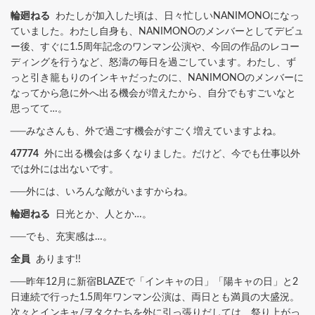
輪廻ねる
わたしが加入した頃は、日々忙しいNANIMONOになっ
ていました。わたし自身も、NANIMONOのメンバーとしてデビュ
ー後、すぐに1.5周年記念のワンマン公演や、今回の作品のレコー
ディングを行うなど、怒濤の毎日を過ごしています。わたし、ず
っと引き籠もりのインキャだったのに、NANIMONOのメンバーに
なってから急に外へ出る機会が増えたから、自分でもすごいなと
思ってて…。
──みなさんも、外で過ごす機会がすごく増えていますよね。
47774
外に出る機会は多くなりました。だけど、今でも仕事以外
では外には出ないです。
──外には、いろんな敵がいますからね。
輪廻ねる
日光とか、人とか…。
──でも、充実感は…。
全員
あります!!
──昨年12月に新宿BLAZEで「インキャの日」「陽キャの日」と2
日連続で行った1.5周年ワンマン公演は、両日とも満員の大盛況。
次々とインキャ/ヲタクたちを外に引っ張りだしては、祭り上がっ