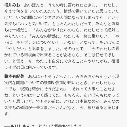
増井みお
あいぽんと、うちの母に言われたときに、「わたし、
今まで何を言っていたんだろう。情熱で動いていたと思っていた
けど、いつの間にかビジネスの人間になってしまってた」という
気持ちにハッと気づいて。もちろんわたしだって、みんなと気持
ちは一緒だし、「みんながやりたいのなら、わたしだって絶対に
やりたいよ」「みんなの情熱に、わたしも一緒に乗りたい」「や
っぱ、キャプテンについていくしかない」となって、あいぽんに
「やりたい」と返事をしました。そのうえで、「今のわたしの置
かれている環境面で出来ることがあるなら、そこは任せてほし
い」と伝え、今、わたしも自分にできることをやりながら、復活
ライブの日に向かっています。
藤本有紀美
あんにゃもそうだったし、みおみおからそういう現
実的な問題についての疑問や質問が届いたとき、わたしたちも
「でも、現実は確かにそうだよね」「それって大事なことだよ
ね」というのはすごく感じてた。もちろん、あいぽんもわかって
いたと思うけど。でもその前に、どれだけ本気なのか、みんなの
気持ちの確認が一番大事だったんだなと、今、振り返ると感じま
す。
──もりしさんは、どういう気持ちでした？