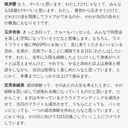
根岸愛
もう、ヤバいと思います。わたしだけじゃなくて、みんな
も(涙腺が)ヤバいと思います。わたし、最初から泣きそうだけど、
どれだけ涙を我慢してライブができるのか、それが当日の自分と
の勝負にもなりそうです。
玉井杏奈
きっと当日って、クルーもパッセンも、みんなで同窓会
を楽しむ空気になっていそうだなと想像します。もちろん、ラス
トフライト後にPASSPO☆を知って、見に来てくださるパッセンを
含め、全員が、元気でいることに感謝できる1日にわたしはしたい
です。わたし、去年に入院を経験したようにけっして身体がベス
トとは言えませんけど。それでも、やると決めた以上は身体と相
談をしながら、当日は怪我なく楽しめたらなと思っています。と
にかく、本番までにしっかり仕上げて挑みます。
安斉奈緒美
成功体験って、そのあとの人生を考えたときに、その
経験を思い出して頑張れる糧になっていくものだと思います。だ
からこそ、まずは今やっているクラウドファンディングを成功さ
せて、当日のフライトも成功させて、うちらにとっても、パッセ
ンにとっても、一つの成功体験を作れたらなと思っています。と
にかく今は、その日に向けて1日1日過ごしていくことにワクワク
しています。