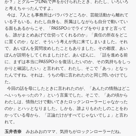
か？」とグループLINEで声をかけられたとき、わたし、いろいろ
と考えちゃったんですよ。
今は、7人とも事務所はバラバラどころか、芸能活動から離れて
いる子もいる。わたし自身も、所属はしながらも自分で動いてい
る面もあるからこそ、「PASSPO☆でライブをやりますと言って
も、誰がまとめあげて仕切ってくれるのか」「責任の所在をどこ
に置くのか」など、そういう考えが先に来てしまいました。それ
で、あいぽんを質問攻めしたこともありました。その都度、あい
ぽんが説明をしてくれましたけど。あいぽんに、「話を進める前
に、まずは本当にPASSPO☆を復活したいのか、その気持ちをしっ
かりと確認したい」と言われて、わたし、そこで「あっ」となっ
たんですね。それは、うちの母に言われたのと同じ問いかけでし
た。
今回の話を母にしたときに言われたのが、「あんたの情熱はどこ
へいっちゃったの？」という言葉でした。そこで、「あの頃から
わたしは、情熱だけで動いてきたロックンローラーじゃなかった
のか」とハッとなりました。しかも、誰よりもわたしのことをわ
かっている母から、「正論だけがすべてじゃないでしょ」と言わ
れて。
玉井杏奈
みおみおのママ、気持ちがロックンローラーだね。