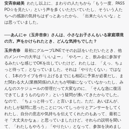
安斉奈緒美
わたし以上に、まわりの人たちから「もう一度、PASS
PO☆を見たい」という声を多くいただいていたし、そういう人た
ちへの感謝の気持ちはずっとあったから、「出来たらいいな」と
は思っていました。
──あんにゃ（玉井杏奈）さんは、小さなお子さんもいる家庭環境
の方。声をかけられたとき、どんな気持ちでした？
玉井杏奈
最初にグループLINEでそのお話をいただいたとき、他
のメンバーの大半は「いいよー」「やろー」と、飲み会に参加す
るみたいな感じでOKを出していたけど。わたしは、「えっ、ちょ
っと待って」となっていました。それは「やりたくない」ではな
く、1本のライブを作り上げるまでにも相応に予算が必要だし、ま
だ関わる大人(業務関係)の人たちが明確になっていなかったし、み
んなのスケジュールの管理だって大変なのに、「そんな急に復活
できてしまうものなの？」という疑問が沸いてきたからでした。
なので、「ちょっと待って」と言いました。ただ、あいぽんが、
わたしが疑問に思ったことについてしっかりとアンサーをしてく
れたし、自分の意志や気持ちを伝えてくれたのもあって、最初こ
そ「大丈夫かなぁ」と思っていましたけど。それらの説明を聞い
て、「わたしもやろう」「やりたい」となって、参加を決めまし