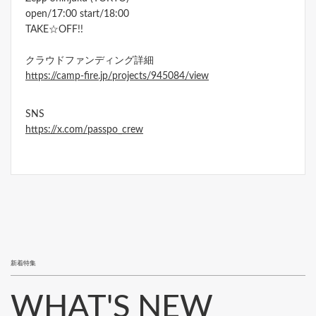
open/17:00 start/18:00
TAKE☆OFF!!
クラウドファンディング詳細
https://camp-fire.jp/projects/945084/view
SNS
https://x.com/passpo_crew
新着特集
WHAT'S NEW