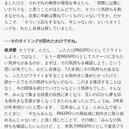
ましたけど、それぞれの事情や環境を考えたら、「実際には難し
いだろうな」と思うことがほとんどでした。そういう気持ちを抱
きながらも、次第に年齢は重ねていくものじゃないですか。だか
らこそ、「そういう話をするなら、今じゃないか」というタイミ
ングを、わたし自身は探していました。
──そのタイミングが訪れたわけですね。
根岸愛
そうです。ただし、「ふたたびPASSPO☆としてフライト
しよう」ではなく、「もう一度PASSPO☆としてステージに立ちた
い気持ちがあるのか。まずは、その気持ちを確認しよう」という
思いが先でした。わたし自身は、7人全員にその気持ちがあるな
ら、ふたたびフライトをすることを前向きに進めたかったけど。
誰か一人でもその気持ちがないのなら、このまま復活することは
なく、今の関係を続けていけたらなという気持ちでした。そんな
中、みんなで集まる頻度が自然に多くなり、互いの口から夢を語
る前向きな言葉が多くなってきたのもあったんでしょうね。2年前
の年末頃だったと思います。「忘年会しようよ」とみんなで会っ
たときに、「今ならみんな、PASSPO☆の再結成に前向きに取り組
めるんじゃないか」と強く感じたことで、その後に「みんなの気
持ちを確認したいんだけど」と、本気でPASSPO☆として復活フラ