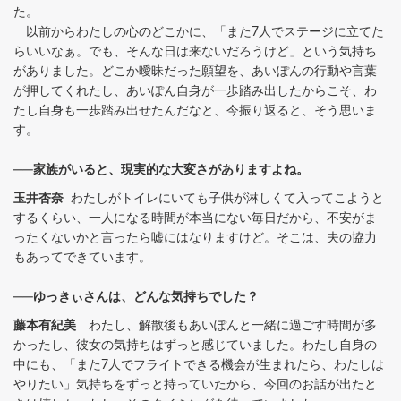
た。
以前からわたしの心のどこかに、「また7人でステージに立てた
らいいなぁ。でも、そんな日は来ないだろうけど」という気持ち
がありました。どこか曖昧だった願望を、あいぽんの行動や言葉
が押してくれたし、あいぽん自身が一歩踏み出したからこそ、わ
たし自身も一歩踏み出せたんだなと、今振り返ると、そう思いま
す。
──家族がいると、現実的な大変さがありますよね。
玉井杏奈
わたしがトイレにいても子供が淋しくて入ってこようと
するくらい、一人になる時間が本当にない毎日だから、不安がま
ったくないかと言ったら嘘にはなりますけど。そこは、夫の協力
もあってできています。
──ゆっきぃさんは、どんな気持ちでした？
藤本有紀美
わたし、解散後もあいぽんと一緒に過ごす時間が多
かったし、彼女の気持ちはずっと感じていました。わたし自身の
中にも、「また7人でフライトできる機会が生まれたら、わたしは
やりたい」気持ちをずっと持っていたから、今回のお話が出たと