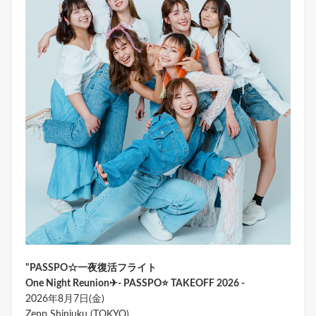
"PASSPO☆一夜復活フライト
One Night Reunion✈- PASSPO⭐ TAKEOFF 2026 -
2026年8月7日(金)
Zepp Shinjuku (TOKYO)