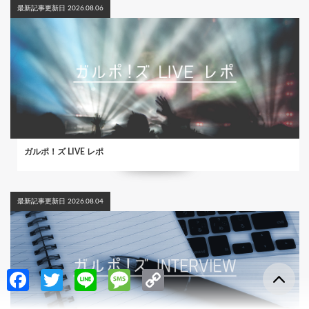
最新記事更新日 2026.08.06
ガルポ！ズ LIVE レポ
最新記事更新日 2026.08.04
Fa
T
Li
M
C
ce
w
n
es
o