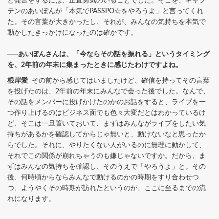
と発言をするには、正直勇気のいることでした。そこを、キャプ
テンのあいぽんが「本気でPASSPO☆をやろうよ」と言ってくれ
た。その言葉が大きかったし、それが、みんなの気持ちを本気で
動かしたきっかけになったのは確かです。
──あいぽんさんは、「今ならその話を振れる」というタイミング
を、2年前の年末に集まったときに感じたわけですよね。
根岸愛
その前から感じてはいましたけど、確信を持ってその言葉
を投げたのは、2年前の年末にみんなで会った後でした。なんで、
その話をメンバーに投げかけたのかのお話をすると、ライブを一
つ作り上げるのはビジネス面でも色々大変だとはわかっているけ
ど、そこは一旦置いておいて、まずはみんながライブをしたい気
持ちがあるかを確認してからじゃ無いと、動けないなと思ったか
らでした。それに、やりたくない人がいるのに無理に動かして、
それでこの関係が崩れちゃうのも嫌じゃないですか。だから、ま
ずはみんなの気持ちを確認し、そのうえで「やろうよ」と。その
後、何時頃からならみんなで動けるのかの時期をすり合わせつ
つ、ようやくその時期が訪れたというのが、ここに至るまでの流
れになります。