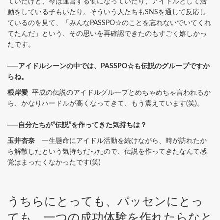
ていたけど、今は運営する側になっていたり、アイドルとして活
動をしている子もいたり。そういう人たちもSNSを通して反応し
ているのを見て、「みんなPASSPO☆のことを忘れないでいてくれ
てたんだ」という、その思いを再確認できたのもすごく嬉しかっ
たです。
──アイドルシーンの中では、PASSPO☆も伝説のグループですか
らね。
根岸愛
平成の伝説のアイドルグループとめちゃめちゃ言われるか
ら、かなりハードルが高くなってきて、もう震えています(笑)。
──自分たちが“伝説”を作ってきた気持ちは？
玉井杏奈
一生懸命にアイドル活動を続けながら、時が訪れたか
ら解散したという気持ちだったので、伝説を作ってきたなんて感
覚はまったくなかったです(笑)
うちらにとっても、パッセンにとっ
ても、一つの成功体験を作れたらなと