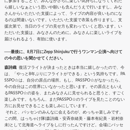
に参加することで、みんながさらに楽しい気持ちになってくれた
ら嬉しいなぁという思いや願いも含んだうえで行いますし、みな
さんからいただいた支援によって、ライブの内容が良いものにな
るのは間違いないです。いただいた支援で衣装も作りますし、支
援次第で、当日のライブの見せ方も変わっていくと思います。い
ただいた支援は、みなさんのために。みなさんに楽しいライブを
届けられるよう、有効に使います。
──最後に、8月7日にZepp Shinjukuで行うワンマン公演へ向けて
の今の思いを聞かせてください。
森詩織
復活フライトが決まったときは本当に嬉しかったので、今
は、「やっと8年ぶりにフライトができる」という気持ちです。PA
SSPO☆は、自分の原点の場所。もし、PASSPO☆がなかったら、
今の自分はこの世界にいなかったと思います。その原点ともいえ
るPASSPO☆の姿を、またみなさんに見せられると思うと、すごく
楽しみです。もちろん、まだPASSPO☆のライブを見たことのない
方にお見せできることも楽しみにしています。
それと、パッセンのみんなに会えるのが、めっちゃ楽しみです。
この間、はっちゃけ隊(森詩織・安斉奈緒美・藤本有紀美・岩村捺
未)として北海道へライブをしに行ったんですけど。会場にパッセ