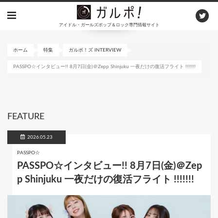
メ
イ
アイドル・ガールズポップ＆ロック専門情報サイト
ン
コ
ン
ホーム
特集
ガルポ！ズ INTERVIEW
テ
PASSPO☆インタビュー!! 8月7日(金)＠Zepp Shinjuku 一夜だけの復活フライト !!!!!!!
ン
ツ
に
移
動
FEATURE
2026.05.23
PASSPO☆
PASSPO☆インタビュー!! 8月7日(金)＠Zep
p Shinjuku 一夜だけの復活フライト !!!!!!!