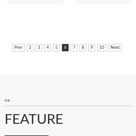
ペ
前
Prev
ペ
2
ペ
3
ペ
4
ペ
5
カ
6
ペ
7
ペ
8
ペ
9
ペ
10
次
Next
ー
ペ
ー
ー
ー
ー
レ
ー
ー
ー
ー
ペ
ジ
ー
ジ
ジ
ジ
ジ
ン
ジ
ジ
ジ
ジ
ー
ジ
ト
ジ
送
ペ
り
ー
ジ
特集
FEATURE