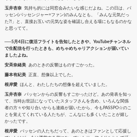
玉井杏奈
気持ち的には同窓会みたいな感じだよね。この日は、パ
ッセン(パッセンジャー=ファン)のみんなとも、「みんな元気だっ
た?!」と、直接お互いの元気な姿を確認し合える場にもなるのかな
と思ってて。
──5月4日に復活フライトを告知したときや、YouTubeチャンネル
で生配信を行ったときも、めちゃめちゃリアクションが届いてい
ましたよね。
安斉奈緒美
あのときの反響はものすごかった。
藤本有紀美
正直、想像以上でした。
根岸愛
ほんと、わたしたちの想像を超えていました。
玉井杏奈
パッセンからの反響もすごかったけど。あの発表を知っ
て、当時お世話になっていたスタッフさんを含め、いろんな関係
者の方々や知り合いからも連絡が届いたから、今もPASSPO☆のこ
とを覚えてくれている人たちが、こんなにも多くいたことが嬉し
かったです。
根岸愛
パッセンの人たちだって、あのときはファンとして応援し