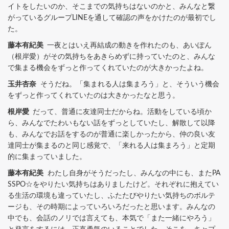
イトをしたいのか、そこまでの気持ちはないのかと、みんなと繋
がっているグループLINEを通して確認の声をかけたのが最初でし
た。
藤本有紀美
一夜とはいえ再結成の動きを作れたのも、あいぽん
（根岸愛）がその気持ちをあきらめずに持っていたのと、みんな
で集まる機会をずっと作ってくれていたのが大きかったよね。
玉井杏奈
そうだね。「集まれる人は集まろう」と、そういう機会
をずっと作ってくれていたのは大きかったなと思う。
根岸愛
だって、普通に友達同士だからね。活動をしている頃か
ら、みんなでたわいもない話をずっとしていたし、解散して以降
も、みんなでお話をするのが普通に楽しかったから、仲の良い友
達同士が集まるのと同じ感覚で、「来れる人は集まろう」と定期
的に集まっていました。
藤本有紀美
わたし自身がそうだったし、みんなの中にも、またPA
SSPO☆をやりたい気持ちはありましたけど。それぞれに抱えてい
る生活の環境も違っていたし、ふたたびやりたい気持ちのボルテ
ージも、その時期によっていろいろだったと思います。みんなの
中でも、会話のノリでは言えても、本気で「また一緒にやろう」