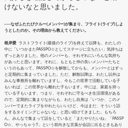
けないなと思いました。
──なぜふたたびクルー(メンバー)が集まり、フライト(ライブ)しよ
うとしたのか。その理由から教えてください。
根岸愛
ラストフライト(最後のライブ)を終えて以降も、わたしの
中に「いつかまたPASSPO☆としてステージに立ちたい」気持ちは
ずっとありました。他のメンバーも、それぞれにいろんな気持ち
があったと思います。それに、もともと仲の良いメンバーたちと
いうのもあって、PASSPO☆を解散してからも、メンバーとはずっ
と定期的に集まっていました。ただ、解散以降は、わたし以外は
みんな事務所を離れていますし、今もこの世界で活動している子
もいれば、この世界から離れた子もいます。中には、家庭を持っ
ている子もいます。つまり、それぞれに守るべき生活環境がある
ので、定期的に集まりながらも、わたし自身は「いつか、このメ
ンバーでまたライブをやれたらいいけど、今はまだ、そういう話
をするタイミングじゃないな」と思い続けてきました。もちろ
ん、みんなで集まって話をしていると「またやりたいね」「PASSP
O☆、やっちゃう?!」という前向きな言葉が会話に出るときもあり