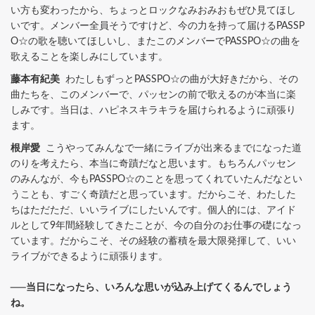
い方も変わったから、ちょっとロックなみおみおもぜひ見てほし
いです。メンバー全員そうですけど、今の力を持って届けるPASSP
O☆の歌を聴いてほしいし、またこのメンバーでPASSPO☆の曲を
歌えることを楽しみにしています。
藤本有紀美
わたしもずっとPASSPO☆の曲が大好きだから、その
曲たちを、このメンバーで、パッセンの前で歌えるのが本当に楽
しみです。当日は、ハピネスキラキラを届けられるように頑張り
ます。
根岸愛
こうやってみんなで一緒にライブが出来るまでになった道
のりを考えたら、本当に奇蹟だなと思います。もちろんパッセン
のみんなが、今もPASSPO☆のことを思ってくれていたんだなとい
うことも、すごく奇蹟だと思っています。だからこそ、わたした
ちはただただ、いいライブにしたいんです。個人的には、アイド
ルとして9年間経験してきたことが、今の自分のお仕事の礎になっ
ています。だからこそ、その経験の蓄積を最大限発揮して、いい
ライブができるように頑張ります。
──当日になったら、いろんな思いが込み上げてくるんでしょう
ね。