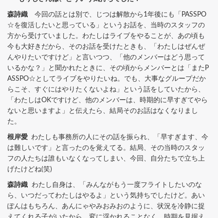
森詩織
今回の話とは別で、じつは解散から1年後にも「PASSPO
☆を復活したいと思っている」というお話を、当時のスタッフの
方から受けていました。わたしはライブをやることが、あの頃も
今も大好きだから、そのお話を受けたときも、「わたしはぜんぜ
んやりたいですけど」と言いつつ、「他のメンバーはどう思って
いるかな？」と聞かれたときに、その頃からメンバーとは「またP
ASSPO☆としてライブをやりたいね。でも、大事なグループだか
らこそ、すぐにはやりたくないよね」という話をしていたから、
「わたしはOKですけど、他のメンバーは、時期的に早すぎてやら
ないと思いますよ」と伝えたら、結局そのお話はなくなりまし
た。
根岸愛
わたしも事務所の人にその話を振られ、「早すぎます、今
は難しいです」と言ったのを覚えてる。結局、その当時のスタッ
フの人たちは誰もいなくなってしまい、今回、自分たちで立ち上
げたけどね(笑)
森詩織
わたし自身は、「みんながもう一度フライトしたいのな
ら、いつだってわたしはやるよ」という気持ちでしたけど。あい
ぽんはもちろん、あんにゃやみおみおのように、状況を冷静に捉
えてくれる子がいたから、変に浮かれることなく、時期を見据え