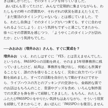
きは嬉しかったし、そのタイミングを待っていました。
あいぽんも言ってたけど、みんなで定期的に集まりながらも、わ
たしもその時々の雰囲気や、それぞれの状況を踏まえたうえで、
「まだ復活のタイミングじゃないな」とは感じていました。で
も、わたし自身は「そのタイミングがいつ来ても、すぐに合わせ
られるようにしよう」という気持ちでずっと過ごしてきたから、
徐々にその雰囲気を感じつつ、「ようやくこのタイミングが訪れ
たか」という気持ちでした。
──みおみお（増井みお）さんも、すぐに賛成を？
増井みお
いえ、わたしはすぐに「YES」とは言えませんでした。
というのも、PASSPO☆の活動を終え、そのまま1年弱事務所に残
っていましたけど。結局は、事務所を飛び出し、何処にも所属す
ることなく、誰の力を借りることもなく、完全に自力でバンド活
動を始めました。すべての活動を自分たちで動かすわけですか
ら、ライブハウスの方とのブッキングの交渉から、金銭的な面で
のお話はもちろんのこと、音源やグッズを含め、いろんな制作面
での大変さを身を持って経験してきました。もちろん、わたしも
ふたたびPASSPO☆をやりたい気持ちはありながら、そういう現実
を経験してきたからこそ、あいぽんに「PASSPO☆を復活しません