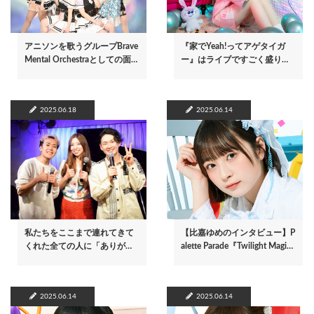
アニソンを歌うグループBrave
『家でYeah!ってアゲタイガ
Mental Orchestraとしての面…
ー』はライブですごく盛り…
2025.06.18
2025.06.14
私たちをここまで連れてきて
【比嘉ゆめのインタビュー】P
くれた全ての人に「ありが…
alette Parade『Twilight Magi…
2025.06.14
2025.06.14