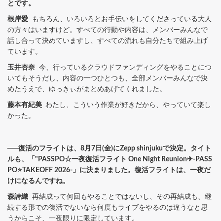
とです。
根岸愛
もちろん、いろいろとお手伝いをしてくださっている大人
の方々はいますけど。すべての行動や内容は、メンバーみんなで
話し合って決めていますし、すべての流れも自分たちで組み上げ
ています。
玉井杏奈
今、行っているクラウドファンディングをやることにつ
いてもそうだし、内容の一つひとつも、全部メンバーみんなで決
めたうえで、ゆっきぃがまとめあげてくれました。
藤本有紀美
わたし、こういう作業が好きだから、やっていて楽し
かった。
──復活のフライトは、8月7日(金)にZepp shinjukuで決定。タイト
ルも、「"PASSPO☆一夜復活フライト One Night Reunion✈-PASS
PO⭐TAKEOFF 2026-」に決まりました。復活フライトは、一夜だ
けになるんですね。
森詩織
再結成って何回もやることではないし、その再結成も、継
続する形での復活でないなら何度もライブをやるのは違うなと思
うからこそ、一夜限りに限定しています。