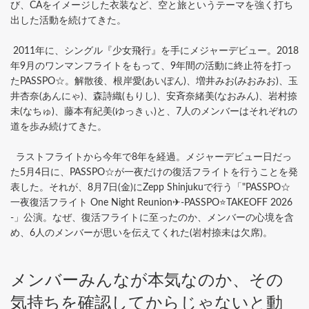
び、CAをイメージした衣装など、空と旅というテーマを強く打ち
出した活動を続けてきた。
2011年に、シングル『少女飛行』を手にメジャーデビュー。2018
年9月のワンマンフライトをもって、9年間の活動に終止符を打っ
たPASSPO☆。解散後、根岸愛(あいぽん)、増井みお(みおみお)、玉
井杏奈(あんにゃ)、森詩織(もりし)、安斉奈緒美(なおみん)、岩村捺
未(なちゅ)、藤本有紀美(ゆっきぃ)と、7人のメンバーはそれぞれの
道を歩み続けてきた。
ラストフライトから今年で8年を経過。メジャーデビュー日だっ
た5月4日に、PASSPO☆が一夜だけの復活フライトを行うことを発
表した。それが、8月7日(金)にZepp Shinjukuで行う「"PASSPO☆
一夜復活フライト One Night Reunion✈-PASSPO⭐TAKEOFF 2026
-」公演。なぜ、復活フライトに至ったのか、メンバーの心境を含
め、6人のメンバーが思いを伝えてくれた(岩村捺未は欠席)。
メンバーみんなが本気なのか、その
気持ちを確認してからじゃないと動