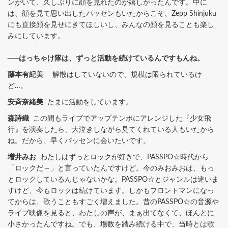
ンがいて、久しぶりに顔を見れたのが嬉しかったんです。中に
は、顔を見て思い出したパッセンもいたからこそ、Zepp Shinjuku
にも直接顔を見せにきてほしいし、みんなの顔を見ることも楽し
みにしています。
──はっちゃけ隊は、ずっと活動を続けているんですもんね。
藤本有紀美
解散はしていないので、規模は限られているけ
ど…。
安斉奈緒美
たまに活動をしています。
森詩織
この間もライブでアップテンポにアレンジした『少女飛
行』を演奏したら、大泣きしながら見てくれている人もいたから
ね。だから、早くパッセンに会いたいです。
増井みお
わたしはずっとロックが好きで、PASSPO☆時代から
「ロックだ～」と言っていたんですけど。今のみおみおは、もっ
とロックしているんじゃないかな。PASSPO☆とジャンルは違いま
すけど、今もロックは続けています。しかもフロントマンになっ
てからは、歌うこともすごく増えました。昔のPASSPO☆の音源や
ライブ映像を見ると、わたしの声が、まぁ出てなくて、ほんとに
小さかったんですね。でも、場数を踏み続ける中で、当時とは歌