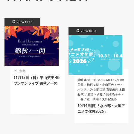
2026.11.15
2026.10.04
平山笑美
11月15日（日）平山笑美 4th
鷲崎健(第一部 メインMC) / 小日向
ワンマンライブ 錦秋ノ一閃
美香 / 駒形友梨 / 小山百代 / サイ
バスフィア(上間江望 石塚朱莉 太田
彩華) / 椎名へきる / 清水咲斗子 /
千春 / 豊田萌絵 / 矢野妃菜喜
10月4日(日)「水の都・大垣ア
ニメ文化祭2026」