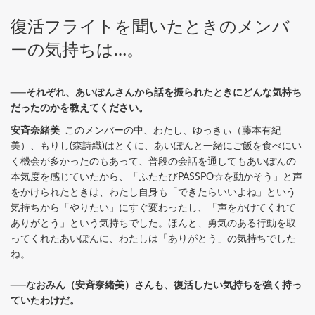
復活フライトを聞いたときのメンバ
ーの気持ちは…。
──それぞれ、あいぽんさんから話を振られたときにどんな気持ち
だったのかを教えてください。
安斉奈緒美
このメンバーの中、わたし、ゆっきぃ（藤本有紀
美）、もりし(森詩織)はとくに、あいぽんと一緒にご飯を食べにい
く機会が多かったのもあって、普段の会話を通してもあいぽんの
本気度を感じていたから、「ふたたびPASSPO☆を動かそう」と声
をかけられたときは、わたし自身も「できたらいいよね」という
気持ちから「やりたい」にすぐ変わったし、「声をかけてくれて
ありがとう」という気持ちでした。ほんと、勇気のある行動を取
ってくれたあいぽんに、わたしは「ありがとう」の気持ちでした
ね。
──なおみん（安斉奈緒美）さんも、復活したい気持ちを強く持っ
ていたわけだ。