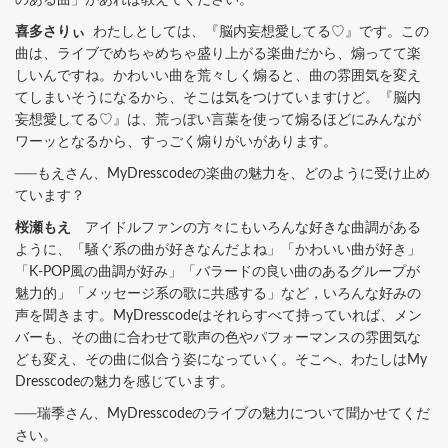
喜多さりぃ
わたしとしては、『脳内妄想愛してる♡』です。この
曲は、ライブでめちゃめちゃ盛り上がる楽曲だから、煽ってて楽
しいんですね。かわいい曲を荒々しく煽ると、曲の雰囲気を変え
てしまいそうになるから、そこは気をつけていますけど。『脳内
妄想愛してる♡』は、荒っぽい言葉を使って煽るほどにみんなが
ワーッとなるから、すっごく煽りがいがあります。
──もえさん、MyDresscodeの楽曲の魅力を、どのように受け止め
ています？
桜瀬もえ
アイドルファンの方々にもいろんな好きな曲調がある
ように、「騒ぐ系の曲が好きなんだよね」「かわいい曲が好き」
「K-POP風の曲調が好み」「バラードの良い曲のあるグループが
魅力的」「メッセージ系の歌に共感する」など，いろんな好みの
声を聞きます。MyDresscodeはそれらすべて持っていれば、メン
バーも、その曲に合わせて歌声の色やパフォーマンスの雰囲気な
ども変え、その曲に似合う姿になっていく。そこへ、わたしはMy
Dresscodeの魅力を感じています。
──瑞季さん、MyDresscodeのライブの魅力について聞かせてくだ
さい。