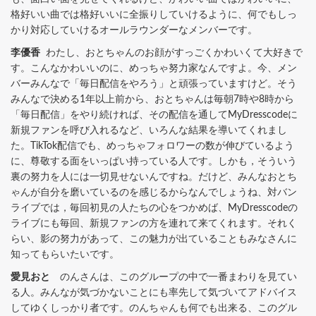
格好いい曲では格好いいに全振りしていけるように、何でもしっ
かり対応していけるオールラウンダーなメンバーです。
李優香
わたし、おとちゃんのお顔がすっごくかわいくて大好きで
す。こんなかわいいのに、めっちゃ努力家なんですよ。今、メン
バーみんなで「毎日配信をやろう」と頑張っていますけど。そう
みんなで決める1年以上前から、おとちゃんは毎朝7時や8時から
「毎日配信」をやり続ければ、その配信を通してMyDresscodeに
新規ファンを呼び入れるなど、いろんな結果を導いてくれまし
た。TikTok配信でも、めっちゃフォロワーの数が伸びているよう
に、尊敬する面をいっぱい持っている人です。しかも，そういう
裏の努力を人には一切見せないんですね。だけど、みんなおとち
ゃんが自分を磨いているのを感じるからなんでしょうね、対バン
ライブでは，毎回初見の人たちの心をつかめば、MyDresscodeの
ライブにも毎回、新規ファンの方を連れて来てくれます。それく
らい、影の努力があって、この魅力が出ていることもみなさんに
知ってもらいたいです。
愛見おと
のんさんは、このグループの中で一番まわりを見てい
る人。みんなが気づかないことにも率先して気づいてアドバイス
してゆくしっかり者です。のんちゃんも何でも出来る、このグル