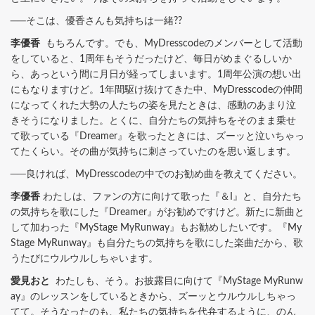
──そこは、優香さんも気持ちは一緒??
李優香
もちろんです。でも、MyDresscodeのメンバーとして活動
をしていると、1周年もそうだったけど、毎日がめまぐるしいか
ら、あっという間に月日が経ってしまいます。1周年公演の想い出
にもなりますけど。1年間駆け抜けてきた中、MyDresscodeの仲間
になってくれた大勢の人たちの姿を見たときは、感動のあまり泣
きそうになりました。とくに、自分たちの気持ちをそのまま乗せ
て歌っている『Dreamer』を歌ったときには、ズーッと泣いちゃっ
てたくらい。その曲が気持ちに刺さっていたのを思い返します。
──良ければ、MyDresscodeの中でのお勧め曲を教えてください。
李優香
わたしは、ファンの方に向けて歌った『＆I』と、自分たち
の気持ちを歌にした『Dreamer』がお勧めですけど。新たに新曲と
して加わった『MyStage MyRunway』もお勧めしたいです。『My
Stage MyRunway』も自分たちの気持ちを歌にした楽曲だから、歌
うたびにウルウルしちゃいます。
愛見おと
わたしも、そう。お披露目に向けて『MyStage MyRunw
ay』のレッスンをしているときから、ズーッとウルウルしちゃっ
てて。そうなったのも、私たちの気持ちを代弁するように、のん