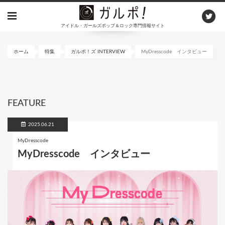
メ
イ
アイドル・ガールズポップ＆ロック専門情報サイト
ン
コ
ン
ホーム
特集
ガルポ！ズ INTERVIEW
MyDresscode インタビュー
テ
ン
ツ
に
FEATURE
移
動
2025.06.21
MyDresscode
MyDresscode インタビュー