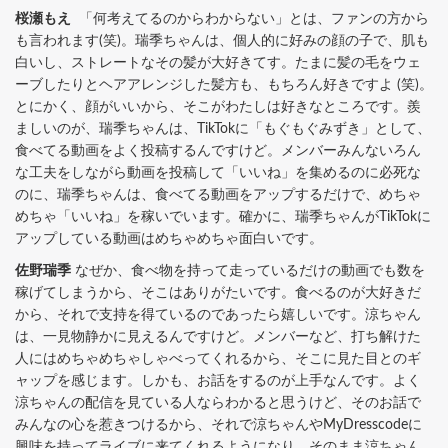
桜瀬もえ
「何考えてるのからわからない」とは、ファンの方から
も言われます(笑)。瑞季ちゃんは、個人的に好みの顔の子で、肌も
白いし、ストレートなその髪が大好きてす。たまに髪の毛をウェ
ーブしたりとヘアアレンジした髪方も、もちろん好きですよ (笑)。
とにかく、顔がいいから、そこがわたしは好きなところです。羨
ましいのが、瑞季ちゃんは、TikTokに「もぐもぐみずき」として、
食べてる動画をよく投稿するんですけど。メンバーみんないろん
な工夫をしながら動画を投稿して「いいね」を集めるのに必死な
のに、瑞季ちゃんは、食べてる動画をアップするだけで、めちゃ
めちゃ「いいね」を稼いでいます。確かに、瑞季ちゃんがTikTokに
アップしている動画はめちゃめちゃ面白いです。
佐野瑞季
なぜか、食べ物を持って走っているだけの動画でも数を
稼げてしまうから、そこはありがたいです。食べるのが大好きだ
から、それで支持を得ているのであったら嬉しいです。涼ちゃん
は、一見物静かに見えるんですけど。メンバーなど、打ち解けた
人にはめちゃめちゃしゃべってくれるから、そこに見た目とのギ
ャップを感じます。しかも、お話をするのが上手なんです。よく
涼ちゃんの配信を見ている人ならわかると思うけど、そのお話で
みんなの心を惹きつけるから、それで涼ちゃんやMyDresscodeに
興味を持ってライブに来てくれるようになり、そのまま涼ちゃん