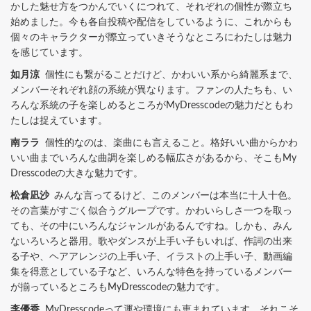
かした魅せ方をつかんでいくにつれて、それぞれの個性が際立ち
始めました。今も各自投稿や配信をしているように、これからも
個々のキャラクターが際立っていきそうなところにわたしは魅力
を感じています。
如月涼
個性にも繋がることだけど、かわいい系から綺麗系まで、
メンバーそれぞれ顔の系統が異なります。ファンの人たちも、い
ろんな系統の子を楽しめるところがMyDresscodeの魅力だともわ
たしは捉えています。
南ララ
個性的なのは、楽曲にも言えること。格好いい曲からかわ
いい曲までいろんな曲調を楽しめる幅広さがあるから、そこもMy
Dresscodeの大きな魅力です。
松倉凪沙
みんな言ってるけど、このメンバーは本当に十人十色。
その言葉がすごく似合うグループです。かわいらしさ一つを取っ
ても、その中にいろんなジャンルがあるんですね。しかも、みん
ないろいろと器用。歌やダンスが上手い子もいれば、作詞の出来
る子や、ヘアアレンジの上手い子、イラストの上手い子、動画編
集を得意としている子など、いろんな特色を持っているメンバー
が揃っているところもMyDresscodeの魅力です。
李優香
MyDresscodeって運や環境にも恵まれています。それこそ