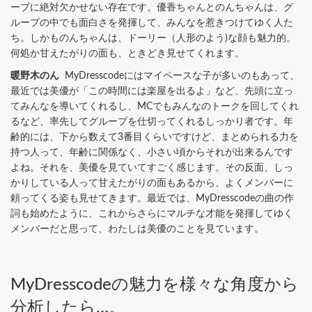
ープに絶対欠かせない存在です。優香ちゃんとのんちゃんは、グ
ループの中でも面白さを発揮して、みんなを惹きつけてゆく人た
ち。しかものんちゃんは、ドーリー（人形のよう)な顔も魅力的。
何処か甘えたがりの面も、ときどき見せてくれます。
暖野木のん
MyDresscodeにはマイペースな子が多いのもあって、
最近では美優が「この時間には楽屋を出るよ」など、先頭に立っ
てみんなを導いてくれるし、MCでもみんなのトークを回してくれ
るなど、率先してグループを仕切ってくれるしっかり者です。年
齢的には、下から数えて3番目くらいですけど、まとめられる力を
持つ人って、年齢に関係なく、小さい頃からそれが出来るんです
よね。それを、美優を見ていてすごく感じます。その反面、しっ
かりしている人って甘えたがりの面もあるから、よくメンバーに
頼ってくる姿も見せてきます。最近では、MyDresscodeの曲の作
詞も始めたように、これからさらにマルチな才能を発揮してゆく
メンバーだと思って、わたしは美優のことを見ています。
MyDresscodeの魅力を様々な角度から
分析したら…。