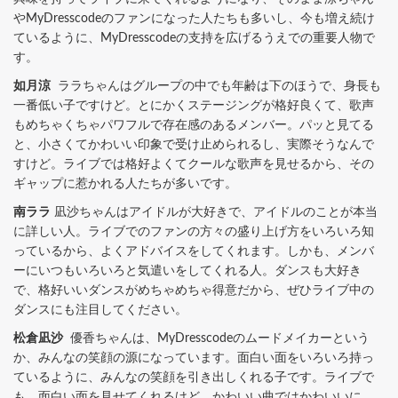
やMyDresscodeのファンになった人たちも多いし、今も増え続け
ているように、MyDresscodeの支持を広げるうえでの重要人物で
す。
如月涼
ララちゃんはグループの中でも年齢は下のほうで、身長も
一番低い子ですけど。とにかくステージングが格好良くて、歌声
もめちゃくちゃパワフルで存在感のあるメンバー。パッと見てる
と、小さくてかわいい印象で受け止められるし、実際そうなんで
すけど。ライブでは格好よくてクールな歌声を見せるから、その
ギャップに惹かれる人たちが多いです。
南ララ
凪沙ちゃんはアイドルが大好きで、アイドルのことが本当
に詳しい人。ライブでのファンの方々の盛り上げ方をいろいろ知
っているから、よくアドバイスをしてくれます。しかも、メンバ
ーにいつもいろいろと気遣いをしてくれる人。ダンスも大好き
で、格好いいダンスがめちゃめちゃ得意だから、ぜひライブ中の
ダンスにも注目してください。
松倉凪沙
優香ちゃんは、MyDresscodeのムードメイカーという
か、みんなの笑顔の源になっています。面白い面をいろいろ持っ
ているように、みんなの笑顔を引き出しくれる子です。ライブで
も、面白い面を見せてくれるけど、かわいい曲ではかわいいに、