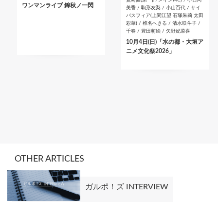
ワンマンライブ 錦秋ノ一閃
美香 / 駒形友梨 / 小山百代 / サイ
バスフィア(上間江望 石塚朱莉 太田
彩華) / 椎名へきる / 清水咲斗子 /
千春 / 豊田萌絵 / 矢野妃菜喜
10月4日(日)「水の都・大垣ア
ニメ文化祭2026」
OTHER ARTICLES
ガルポ！ズ INTERVIEW