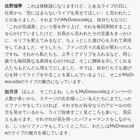
佐野瑞季
これは体験談になりますけど。とあるライブの日に、
社長から「型にはまらないライブを見せてほしい」と言われたこ
とがありました。それまでのMyDresscodeは、自分たちなりに
「これが完成形」という形を作り上げ、それを毎回実戦すること
を心がけていましたけど。社長から言われたその言葉をきっかけ
に、セリフを変えてみるなど、ちょっとした遊び心を入れて表現
をしてみました。そうしたら、ファンの方々の反応が変わったん
ですね。それから私たちも、上手くアドリブを入れるなど、同じ
曲でも毎回異なる表現を心がければ、そこに興味を示してくれる
人たちもどんどん増えてだしました。今では、自分たちでも遊び
心を持ってライブをやることを楽しんでいるように、そこがMyDr
esscodeのライブの魅力になっています。
如月涼
ほんと、そこだよね。しかもMyDresscodeはメンバーの
人数が多いから、ステージの左右端っこいる人たちにまでしっか
りファンサをしていければ、それぞれが自分なりのアピールの仕
方を見せているから、ライブ自体すごく見どころも多いし、見応
えもあります。それぞれが花を持ったパフォーマンスをしながら
も、しっかりファンサもしていくところに、わたしはMyDresscod
eのライブの魅力を感じています。