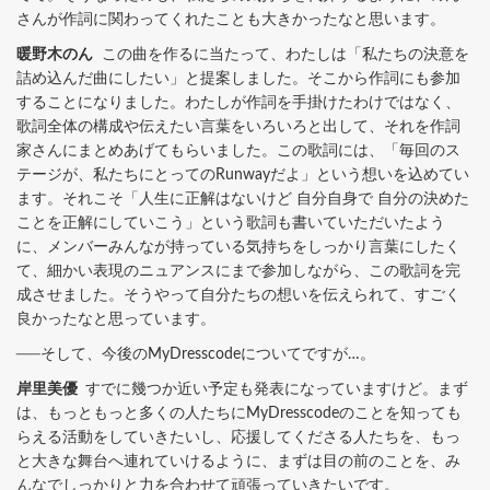
さんが作詞に関わってくれたことも大きかったなと思います。
暖野木のん
この曲を作るに当たって、わたしは「私たちの決意を
詰め込んだ曲にしたい」と提案しました。そこから作詞にも参加
することになりました。わたしが作詞を手掛けたわけではなく、
歌詞全体の構成や伝えたい言葉をいろいろと出して、それを作詞
家さんにまとめあげてもらいました。この歌詞には、「毎回のス
テージが、私たちにとってのRunwayだよ」という想いを込めてい
ます。それこそ「人生に正解はないけど 自分自身で 自分の決めた
ことを正解にしていこう」という歌詞も書いていただいたよう
に、メンバーみんなが持っている気持ちをしっかり言葉にしたく
て、細かい表現のニュアンスにまで参加しながら、この歌詞を完
成させました。そうやって自分たちの想いを伝えられて、すごく
良かったなと思っています。
──そして、今後のMyDresscodeについてですが…。
岸里美優
すでに幾つか近い予定も発表になっていますけど。まず
は、もっともっと多くの人たちにMyDresscodeのことを知っても
らえる活動をしていきたいし、応援してくださる人たちを、もっ
と大きな舞台へ連れていけるように、まずは目の前のことを、み
んなでしっかりと力を合わせて頑張っていきたいです。