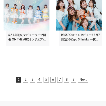
6月16日(火)デビューライブ開
PASSPO☆インタビュー!! 8月7
催 ON THE AIR(オンザエア)…
日(金)＠Zepp Shinjuku 一夜…
ペ
カ
1
ペ
2
ペ
3
ペ
4
ペ
5
ペ
6
ペ
7
ペ
8
ペ
9
次
Next
ー
レ
ー
ー
ー
ー
ー
ー
ー
ー
ペ
ジ
ン
ジ
ジ
ジ
ジ
ジ
ジ
ジ
ジ
ー
ト
ジ
送
ペ
り
ー