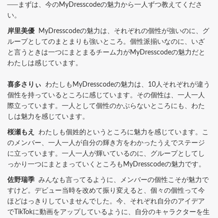
──まずは、今のMyDresscodeの魅力から一人ずつ教えてくださ
い。
岸里美優
MyDresscodeの魅力は、それぞれの個性が強いのに、グ
ループとしてのまとまりも強いところ。個性派揃いなのに、いざ
と言うときは一つにまとまるチーム力がMyDresscodeの魅力だと
わたしは感じています。
喜多さりぃ
わたしもMyDresscodeの魅力は、10人それぞれが違う
個性を持っているところに感じています。その個性は、一人一人
際立っています。一人として個性のかぶらないところにも、わた
しは魅力を感じています。
桜瀬もえ
わたしも個姓的というところに魅力を感じています。こ
のメンバー、一人一人が自分の輝き方をわかったうえでステージ
に立っています。一人一人が輝いているのに、グループとしてし
っかり一つにまとまっていくところもMyDresscodeの魅力です。
佐野瑞季
みんなも言ってるように、メンバーの個性こそが魅力で
すけど。デビュー当時を改めて振り変えると、個々の個性って今
ほどはっきりしていませんでした。今、それぞれ自分のアイデア
でTikTokに動画をアップしているように、自分のキャラクターを生