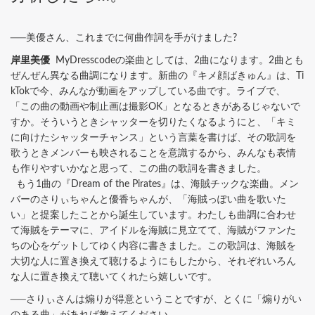
──美優さん、これまでに何曲作詞を手がけました?
岸里美優
MyDresscodeの楽曲としては、2曲になります。2曲とも
ぜんぜん異なる曲調になります。新曲の『キメ顔ばきゅん』は、Ti
kTokで今、みんなが動画をアップしている曲です。ライブで、
「この曲の動画や制止画は撮影OK」となるときがあるじゃないで
すか。そういうときシャッターを切りたくなるようにと、「キミ
に向けたシャッターチャンス」という言葉を書けば、その歌詞を
歌うときメンバーも映されることを意識するから、みんなも表情
も作りやすいかなと思って、この曲の歌詞を書きました。
もう1曲の『Dream of the Pirates』は、海賊チックな楽曲。メン
バーのさりぃちゃんと優香ちゃんが、「海賊っぽい曲を歌いた
い」と提案したことから誕生しています。わたしも曲調に合わせ
て海賊をテーマに、アイドルを海賊に見立てて、海賊がファンた
ちの心をゲットしてゆく内容に書きました。この歌詞は、海賊を
大切な人に置き換えて聴けるようにもしたから、それぞれいろん
な人に置き換えて聴いてくれたら嬉しいです。
──さりぃさんは煽りが得意ということですが、とくに「煽りがい
のある曲」があれば教えてください。