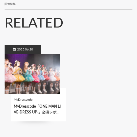
関連特集
RELATED
2025.06.20
MyDresscode
MyDresscode「ONE MAN LI
VE-DRESS UP-」公演レポ…