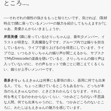
ところ…。
──それぞれの個性の強さをもっと知りたいです。良ければ、(取材
時点で)隣に座っているメンバーの魅力を紹介してもらえますか?じ
ゃあ、美優さんからいきましょうか。
岸里美優
(隣に座っている)さりぃちゃんは、最年少メンバー。イ
ラストが得意な、天真爛漫な子です。グループ内では煽りを担当
しているから、ライブで盛り上げるのを得意にしています。ライ
ブでは、いつもさりぃちゃんの煽り声が聞こえるから、サブスク
でMyDresscodeの楽曲を聴いていると、さりぃちゃんの煽り声は
入っていないのに、その声もセットで曲ごとに聴こえてくるくら
い、煽りが上手いメンバーです。
喜多さりぃ
もえきゅんは何事にも要領の良い、器用に何でも出来
る人。でも、ちょっと抜けているところもあるから、どっちが本
当のもえきゅんなのか、ときどきわかんなくなります。それと、
何を考えてるのかわからないくらい、つかみどころのない不思議
な人間。何でも出来ちゃうのに、でも、つかみどころのないとこ
ろに、わたしはもえきゅんの魅力を感じています。