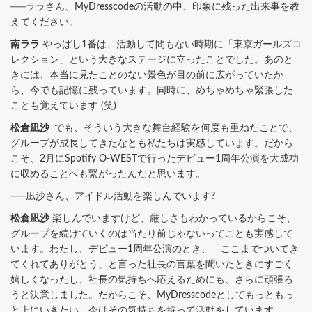
──ララさん、MyDresscodeの活動の中、印象に残った出来事を教
えてください。
南ララ
やっぱし1番は、活動して間もない時期に「東京ガールズコ
レクション」という大きなステージに立ったことでした。あのと
きには、本当に見たことのない景色が目の前に広がっていたか
ら、今でも記憶に残っています。同時に、めちゃめちゃ緊張した
ことも覚えています (笑)
松倉凪沙
でも、そういう大きな舞台経験を何度も重ねたことで、
グループが成長してきたなとも私たちは実感しています。だから
こそ、2月にSpotify O-WESTで行ったデビュー1周年公演を大成功
に収めることへも繋がったんだと思います。
──凪沙さん、アイドル活動を楽しんでいます?
松倉凪沙
楽しんでいますけど、厳しさもわかっているからこそ、
グループを続けていくのは当たり前じゃないってことも実感して
います。わたし、デビュー1周年公演のとき、「ここまでついてき
てくれてありがとう」と言った社長の言葉を聞いたときにすごく
嬉しくなったし、社長の気持ちへ応えるためにも、さらに頑張ろ
うと決意しました。だからこそ、MyDresscodeとしてもっともっ
と上にいきたい。今はその気持ちを持って活動をしています。