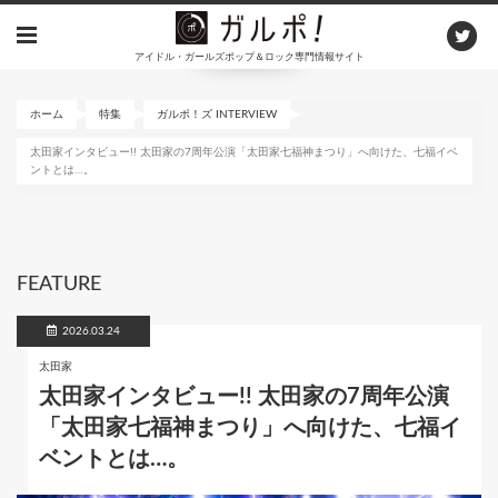
メ
イ
アイドル・ガールズポップ＆ロック専門情報サイト
ン
コ
ン
ホーム
特集
ガルポ！ズ INTERVIEW
テ
太田家インタビュー!! 太田家の7周年公演「太田家七福神まつり」へ向けた、七福イベ
ン
ントとは…。
ツ
に
移
動
FEATURE
2026.03.24
太田家
太田家インタビュー!! 太田家の7周年公演
「太田家七福神まつり」へ向けた、七福イ
ベントとは…。