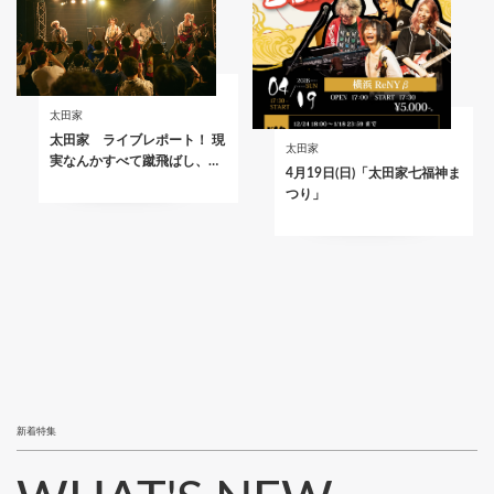
太田家
太田家 ライブレポート！ 現
太田家
実なんかすべて蹴飛ばし、…
4月19日(日)「太田家七福神ま
つり」
新着特集