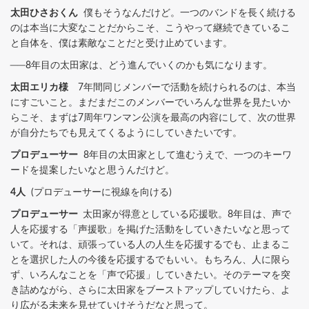
太田ひさおくん
僕もそうなんだけど。一つのバンドを長く続ける
のは本当に大変なことだからこそ、こうやって継続できているこ
と自体を、僕は素敵なことだと受け止めています。
──8年目の太田家は、どう進んでいくのかも気になります。
太田エリカ様
7年間同じメンバーで活動を続けられるのは、本当
にすごいこと。まだまだこのメンバーでいろんな世界を見たいか
らこそ、まずは7周年ワンマン公演を最高の内容にして、次の世界
が自分たちでも見えてくるようにしていきたいです。
プロデューサー
8年目の太田家として進むうえで、一つのキーワ
ードを提案したいなと思うんだけど。
4人
(プロデューサーに視線を向ける)
プロデューサー
太田家が得意としている応援歌。8年目は、声で
人を応援する「声援歌」を掲げた活動をしていきたいなと思って
いて。それは、頑張っている人の人生を応援するでも、止まるこ
とを選択した人の今後を応援するでもいい。もちろん、人に限ら
ず、いろんなことを「声で応援」していきたい。そのテーマを突
き詰めながら、さらに太田家をブーストアップしていけたら、よ
り広がる未来を見せていけそうだなと思って。