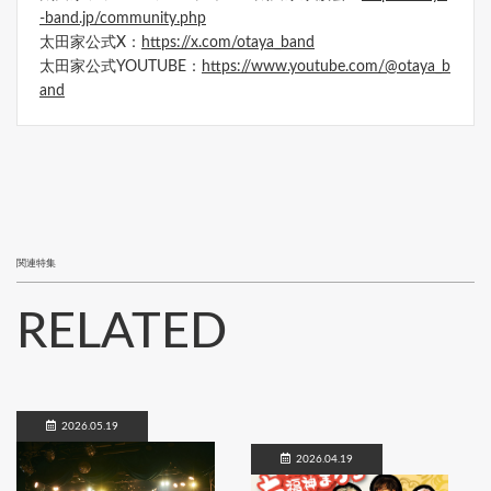
-band.jp/community.php
太田家公式X：
https://x.com/otaya_band
太田家公式YOUTUBE：
https://www.youtube.com/@otaya_b
and
関連特集
RELATED
2026.05.19
2026.04.19