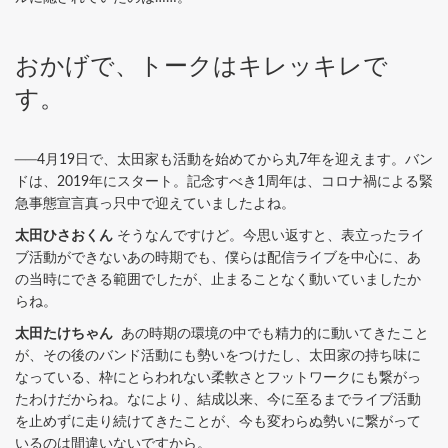
おかげで、トークはキレッキレで
す。
──4月19日で、太田家も活動を始めてから丸7年を迎えます。バン
ドは、2019年にスタート。記念すべき1周年は、コロナ禍による緊
急事態宣言真っ只中で迎えていましたよね。
太田ひさおくん
そうなんですけど。今思い返すと、表立ったライ
ブ活動ができないあの時期でも、僕らは配信ライブを中心に、あ
の当時にできる範囲でしたが、止まることなく動いていましたか
らね。
太田たけちゃん
あの時期の環境の中でも精力的に動いてきたこと
が、その後のバンド活動にも勢いをつけたし、太田家の持ち味に
なっている、枠にとらわれない柔軟さとフットワークにも繋がっ
たわけだからね。なにより、結成以来、今に至るまでライブ活動
を止めずに走り続けてきたことが、今も変わらぬ勢いに繋がって
いるのは間違いないですから。