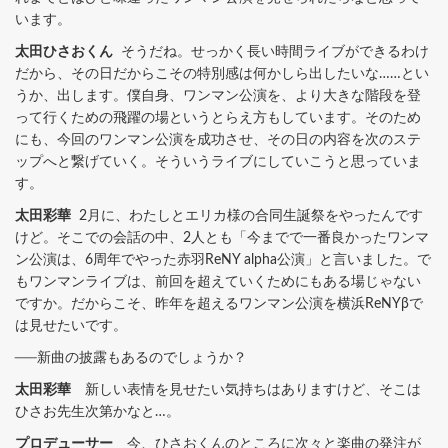
います。
太田ひさおくん
そうだね。せっかく長い時間ライブができるわけ
だから、その日だからこその特別感は何かしら出したいな……とい
うか、出します。僕自身、ワンマン公演を、より大きな階段を登
って行くための飛躍の場というとらえ方もしています。そのため
にも、今回のワンマン公演を成功させ、その日の内容を次のステ
ップへと繋げていく。そういうライブにしていこうと思っていま
す。
太田彩華
2月に、わたしとエリカ様の合同生誕祭をやったんです
けど。そこでの会話の中、2人とも「今までで一番良かったワンマ
ン公演は、6周年でやった赤羽ReNY alpha公演」と言いました。で
もワンマンライブは、前回を超えていくためにもある場じゃない
ですか。だからこそ、昨年を超えるワンマン公演を横浜ReNYβで
は見せたいです。
──新曲の披露もあるのでしょうか？
太田彩華
新しい表情を見せたい気持ちはありますけど、そこは
ひさお先生次第かなと…。
プロデューサー
今、ひさおくんのところに次々と楽曲の発注が