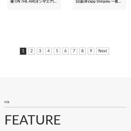
催 ON THE AIR(オンザエア)…
日(金)＠Zepp Shinjuku 一夜…
ペ
カ
1
ペ
2
ペ
3
ペ
4
ペ
5
ペ
6
ペ
7
ペ
8
ペ
9
次
Next
ー
レ
ー
ー
ー
ー
ー
ー
ー
ー
ペ
ジ
ン
ジ
ジ
ジ
ジ
ジ
ジ
ジ
ジ
ー
ト
ジ
送
ペ
り
ー
ジ
特集
FEATURE