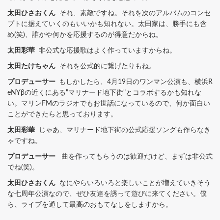
太田ひさおくん
それ、素敵ですね。それを次のアルバムのコンセ
プトに据えていくのもいいかも知れない。太田家は、勝手にも含
め(笑)、誰かや何かを応援するのが得意だからね。
太田彩華
非公式な応援歌はよく作っていますからね。
太田たけちゃん
それを公式的に繋げたりもね。
プロデューサー
もしかしたら、4月19日のワンマン公演も、横浜R
eNYβの近くにある"マリナード地下街"とコラボするかも知れな
い。マリンFMのラジオでもお世話になっているので、何か面白い
ことができたらと思っております。
太田彩華
じゃあ、マリナード地下街の公式応援ソングも作らなき
ゃですね。
プロデューサー
曲を作ってもらうのは歓迎だけど、まずは非公式
でね(笑)。
太田ひさおくん
なにやらいろいろと楽しいことが増えていきそう
な七周年公演なので、ぜひ友達を誘って遊びに来てください。僕
ら、ライブを通して最高のおもてなしをしますから。