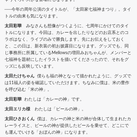
──今年の周年公演のタイトルが、「太田家七福神まつり」。タイ
トルの由来も気になります。
太田彩華
みなさんも想像がつくように、七周年にかけてのタイ
トルになります。今回は、カレーを出したりなどのお店系とのコ
ラボはなく、ライブのみで勝負します。先にお伝えをしておく
と、この日は、新衣装の初お披露目になります。グッズでも、同
じ事務所に所属しているMellowsの増田みおちゃんが、メンバーと
七福神を題材にしたイラストを描いてくださったので、それをグ
ッズにも反映しています。
太田たけちゃん
僕らも福の神となって描かれたように、グッズで
は11福人の姿を確認していただけます。ちなみに僕は、米の豊作
を呼び込む「米の神」。
太田彩華
わたしは「カレーの神」です。
太田エリカ様
わたしは「ビールの神」。
太田ひさおくん
僕は、カレーの神と米の神が合体して生まれたカ
レーライスと、ビールの神が提供したビールを乗せて、どこにで
も運んでいける「おぼんの神」になります。