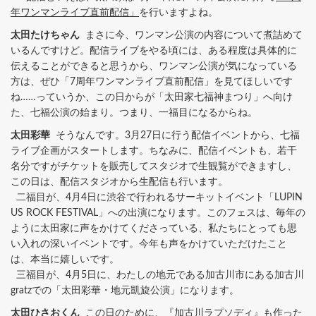
年ワンマンライブ直前配信」
を行いますよね。
太田たけちゃん
まさに今、ワンマン公演の内容について煮詰めて
いるんですけど。配信ライブをやる頃には、ある程度は具体的に
伝えることができると思うから、ワンマン公演が気になっている
方は、ぜひ「7周年ワンマンライブ直前配信」を見てほしいです
ね……っていうか、この日からが「太田家七福神まつり」へ向け
た、七福公演の始まり。つまり、一福目になるからね。
太田彩華
そうなんです。3月27日に行う配信イベントから、七福
ライブ企画がスタートします。ちなみに、配信イベントも、若干
名分ですがチケットを販売してスタジオで生観覧ができますし、
この日は、配信スタジオから生配信も行います。
二福目が、4月4日に渋谷で行われるサーキットイベント「LUPIN
US ROCK FESTIVAL」への出演になります。このフェスは、毎年の
ように太田家に声をかけてくださっている、私たちにとっても思
い入れの深いイベントです。今年も声をかけていただけたこと
は、本当に嬉しいです。
三福目が、4月5日に、わたしの地元である加古川市にある加古川
gratzでの「太田彩華・地元凱旋公演」になります。
太田ひさおくん
この日のために、『加古川ラプソディ』も作った