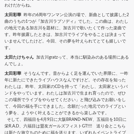
わけだからね。
太田彩華
昨年の6周年ワンマン公演の場で、新曲として披露した2
曲のうちの1つが『加古川ラプソディ』でした。この曲は、わたし
の地元である加古川を題材に、加古川で歌いたくて作った楽曲で
す。昨年披露したときは、加古川でライブをやることは決まって
いませんでしたけど。今回、その夢を叶えられてとても嬉しいで
す。
太田たけちゃん
加古川gratzって、本当に馴染みのある場所にある
んでしょ。
太田彩華
そうなんです。昔からよく足を運んでいた界隈に、一昨
年に新たにできたライブハウスなんですけど。その存在を知った
わたしは、昨年、太田家のCDを持って「わたし、太田家というバ
ンドをやっています。わたしは加古川で生まれ育ったので、ぜひ
この場所でライブをやらせてください」と飛び込みでお願いをし
て、今回の福を手にできました。念願だった地元でのライブとい
う夢を、ようやく叶えることができるから楽しみです。
そして、四福目を4月9日に大阪BRAND-NEW、五福目を10日に
栄R.A.D、六福目は盟友ガールズフィストGT!!!! 送り会とこちら
は新たな旅立ちのために福を送ります、いずれもイベントライブ