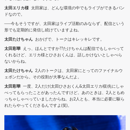
太田エリカ様
太田家は、どんな環境の中でもライブができるバン
ドなので。
──今もそうですが、太田家はライブ活動のみならず、配信という
形でも定期的に発信し続けていますよね。
太田たけちゃん
おかげで、トークはキレッキレです。
太田彩華
えっ、ほんとですか??たけちゃんは配信でもしゃべって
くれるけど、エリカ様とひさおくんは、話しかけないとしゃべら
ないからね。
太田たけちゃん
2人のトークは、太田家にとってのファイナルウ
ェポンだから。その役割が大事なんだよ。
太田彩華
一度、2人だけ(太田ひさおくん&太田エリカ様)先にしゃ
べってもらったことがあったんですけど。あのときは、2人ともめ
っちゃしゃべっていましたからね。お2人とも、本当に必要に駆ら
れたらやってくださるんですよ(笑)。