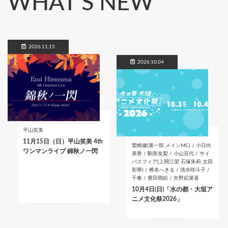
WHAT'S NEW
2026.11.15
2026.10.04
平山笑美
11月15日（日）平山笑美 4th
鷲崎健(第一部 メインMC) / 小日向
ワンマンライブ 錦秋ノ一閃
美香 / 駒形友梨 / 小山百代 / サイ
バスフィア(上間江望 石塚朱莉 太田
彩華) / 椎名へきる / 清水咲斗子 /
千春 / 豊田萌絵 / 矢野妃菜喜
10月4日(日)「水の都・大垣ア
ニメ文化祭2026」