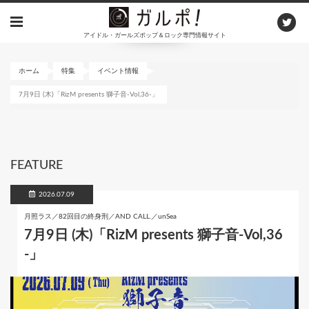
メ
イ
アイドル・ガールズポップ＆ロック専門情報サイト
ン
コ
ン
ホーム
特集
イベント情報
テ
7月9日 (木)「RizM presents 獅子音-Vol,36-」
ン
ツ
に
移
動
FEATURE
2026.07.09
月照ラス／82回目の終身刑／AND CALL.／unSea
7月9日 (木)「RizM presents 獅子音-Vol,36
-」