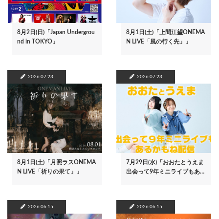
8月2日(日)「Japan Undergrou
8月1日(土)「上間江望ONEMA
nd in TOKYO」
N LIVE「風の行く先」」
2026.07.23
2026.07.23
8月1日(土)「月照ラスONEMA
7月29日(水)「おおたとうえま
N LIVE「祈りの果て」」
出会って9年ミニライブもあ…
2026.06.15
2026.06.15