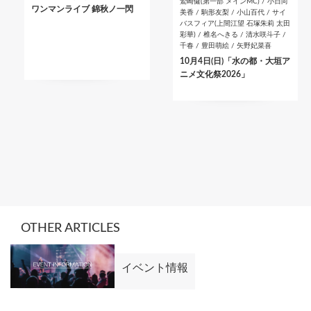
鷲崎健(第一部 メインMC) / 小日向
ワンマンライブ 錦秋ノ一閃
美香 / 駒形友梨 / 小山百代 / サイ
バスフィア(上間江望 石塚朱莉 太田
彩華) / 椎名へきる / 清水咲斗子 /
千春 / 豊田萌絵 / 矢野妃菜喜
10月4日(日)「水の都・大垣ア
ニメ文化祭2026」
OTHER ARTICLES
イベント情報