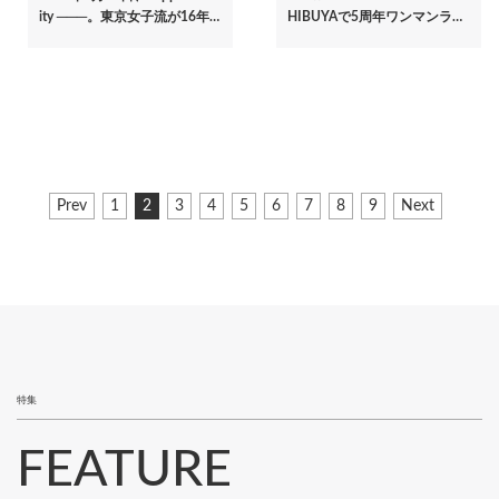
ity ───。東京女子流が16年…
HIBUYAで5周年ワンマンラ…
ペ
前
Prev
ペ
1
カ
2
ペ
3
ペ
4
ペ
5
ペ
6
ペ
7
ペ
8
ペ
9
次
Next
ー
ペ
ー
レ
ー
ー
ー
ー
ー
ー
ー
ペ
ジ
ー
ジ
ン
ジ
ジ
ジ
ジ
ジ
ジ
ジ
ー
ジ
ト
ジ
送
ペ
り
ー
ジ
特集
FEATURE