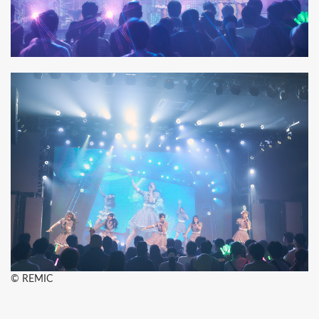
©︎ REMIC