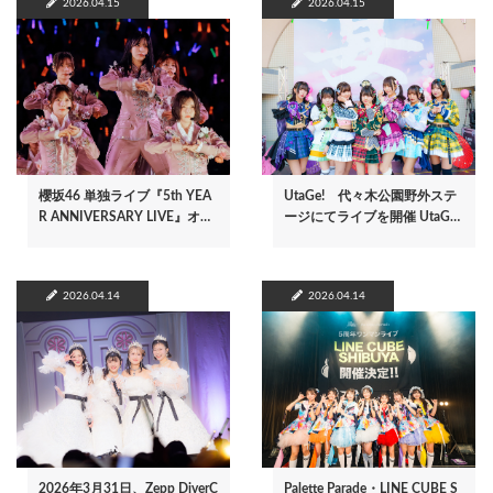
2026.04.15
2026.04.15
櫻坂46 単独ライブ『5th YEA
UtaGe! 代々木公園野外ステ
R ANNIVERSARY LIVE』オ…
ージにてライブを開催 UtaG…
2026.04.14
2026.04.14
2026年3月31日、Zepp DiverC
Palette Parade・LINE CUBE S