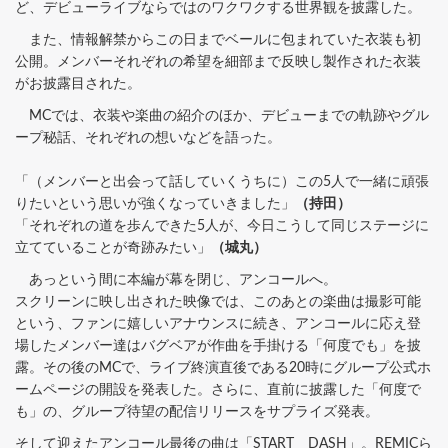
ど、デビューライブならではのワクワクする世界観を披露した。
また、情報解禁からこの日までベールに包まれていた衣装も初
公開。メンバーそれぞれの希望を細部まで反映し製作された衣装
がお披露目された。
MCでは、衣装や楽曲の紹介のほか、デビューまでの軌跡やグル
ープ秘話、それぞれの想いなどを語った。
「（メンバーと出会って話していくうちに）この5人で一緒に頑張
りたいという思いが強くなっていきました」
（持田）
「それぞれの道を歩んできた5人が、今日こうして同じステージに
立てていることが奇跡みたい」
（城丸）
あっという間に本編が幕を閉じ、アンコールへ。
スクリーンに映し出された映像では、このあとの楽曲は撮影可能
という、ファンに嬉しいアナウンスに続き、アンコールに応え登
場したメンバー達はバグベアが作曲を手掛ける「何度でも」を披
露。その後のMCで、ライブ終演直後である20時にグループ公式ホ
ームページの開設を発表した。さらに、直前に披露した「何度で
も」の、グループ待望の配信リリースをサプライズ発表。
そして迎えたアンコール最後の曲は「START DASH」。REMICら