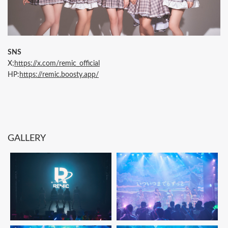
SNS
X;
https://x.com/remic_official
HP:
https://remic.boosty.app/
GALLERY