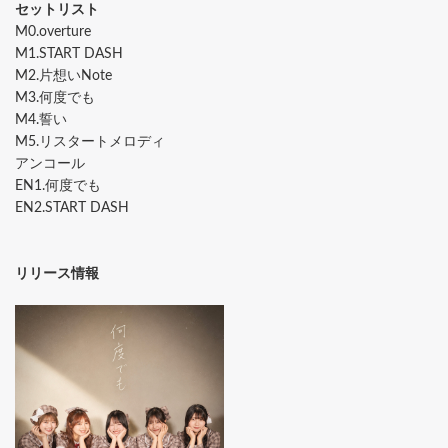
セットリスト
M0.overture
M1.START DASH
M2.片想いNote
M3.何度でも
M4.誓い
M5.リスタートメロディ
アンコール
EN1.何度でも
EN2.START DASH
リリース情報