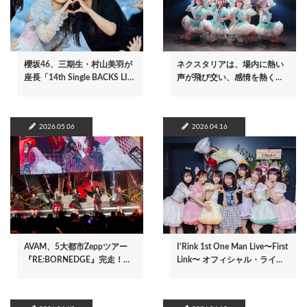
櫻坂46、三期生・村山美羽が
ネクスタリアは、場内に熱い
座長「14th Single BACKS LI…
声が飛び交い、感情を熱く…
2026.05.06
2026.04.16
AVAM、5大都市Zeppツアー
I'Rink 1st One Man Live〜First
『RE:BORNEDGE』完走！…
Link〜 オフィシャル・ライ…