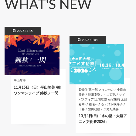
WHAT'S NEW
2026.11.15
2026.10.04
平山笑美
11月15日（日）平山笑美 4th
鷲崎健(第一部 メインMC) / 小日向
ワンマンライブ 錦秋ノ一閃
美香 / 駒形友梨 / 小山百代 / サイ
バスフィア(上間江望 石塚朱莉 太田
彩華) / 椎名へきる / 清水咲斗子 /
千春 / 豊田萌絵 / 矢野妃菜喜
10月4日(日)「水の都・大垣ア
ニメ文化祭2026」