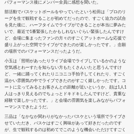
パフォーマンス後にメンバー全員に感想を聞いた。
部活動でバスケットボールをやっていたという松田は「プロのリ
ーグを生で観戦することが初めてだったので、すごく迫力の試合
を見た後に、ハーフタイムでライブができることが本当に夢みた
いで、最近で1番緊張したかもしれないぐらい緊張したんですけ
ど、会場に集まったファンの方々のすごくアットホームな応援で
盛り上がった空間でライブができたのが楽しかったです。」念願
の場所でのパフォーマンスだったようだ。
小玉は「照明があったりライブ会場でライブしているかのような
空気感とわーすたを知らない方もたくさんいたと思うんですけ
ど、一緒に踊ってくれたりニコニコ手拍子してくれたり、すごく
温かい雰囲気の中でライブできたのがすごく嬉しかったです。コ
ートに立ってみるとお客さんとの距離が近いというか、顔は1人1
人はっきり見えるのでちょっとドキドキしたんですけど、貴重な
経験で楽しかったです。」と会場の雰囲気を楽しみながらパフォ
ーマンスできたようだ。
三品は「なかなか関わりがなかったバスケという場所でライブさ
せていただき、バスケはすごく興味があって好きだったのです
が、生で観戦するのは初めてでこのような機会いただけてすごく