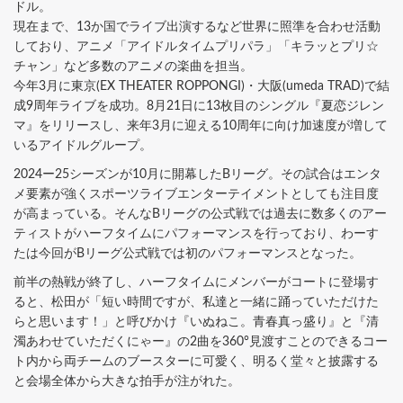
ドル。
現在まで、13か国でライブ出演するなど世界に照準を合わせ活動
しており、アニメ「アイドルタイムプリパラ」「キラッとプリ☆
チャン」など多数のアニメの楽曲を担当。
今年3月に東京(EX THEATER ROPPONGI)・大阪(umeda TRAD)で結
成9周年ライブを成功。8月21日に13枚目のシングル『夏恋ジレン
マ』をリリースし、来年3月に迎える10周年に向け加速度が増して
いるアイドルグループ。
2024ー25シーズンが10月に開幕したBリーグ。その試合はエンタ
メ要素が強くスポーツライブエンターテイメントとしても注目度
が高まっている。そんなBリーグの公式戦では過去に数多くのアー
ティストがハーフタイムにパフォーマンスを行っており、わーす
たは今回がBリーグ公式戦では初のパフォーマンスとなった。
前半の熱戦が終了し、ハーフタイムにメンバーがコートに登場す
ると、松田が「短い時間ですが、私達と一緒に踊っていただけた
らと思います！」と呼びかけ『いぬねこ。青春真っ盛り』と『清
濁あわせていただくにゃー』の2曲を360°見渡すことのできるコー
ト内から両チームのブースターに可愛く、明るく堂々と披露する
と会場全体から大きな拍手が注がれた。