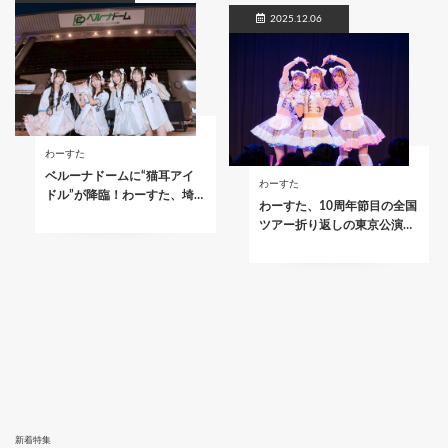
2025.12.06
わーすた
ベルーナドームに“猫耳アイ
わーすた
ドル”が降臨！わーすた、埼…
わーすた、10周年節目の全国
ツアー折り返しの東京公演…
新着特集