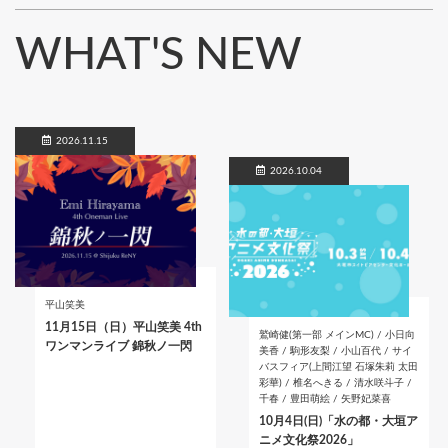
WHAT'S NEW
2026.11.15
2026.10.04
平山笑美
11月15日（日）平山笑美 4th
鷲崎健(第一部 メインMC) / 小日向
ワンマンライブ 錦秋ノ一閃
美香 / 駒形友梨 / 小山百代 / サイ
バスフィア(上間江望 石塚朱莉 太田
彩華) / 椎名へきる / 清水咲斗子 /
千春 / 豊田萌絵 / 矢野妃菜喜
10月4日(日)「水の都・大垣ア
ニメ文化祭2026」