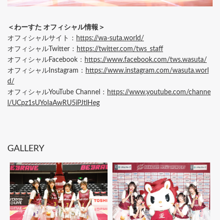
＜わーすた オフィシャル情報＞
オフィシャルサイト：
https://wa-suta.world/
オフィシャルTwitter：
https://twitter.com/tws_staff
オフィシャルFacebook：
https://www.facebook.com/tws.wasuta/
オフィシャルInstagram：
https://www.instagram.com/wasuta.worl
d/
オフィシャルYouTube Channel：
https://www.youtube.com/channe
l/UCpz1sUYoIaAwRU5iPJtlHeg
GALLERY